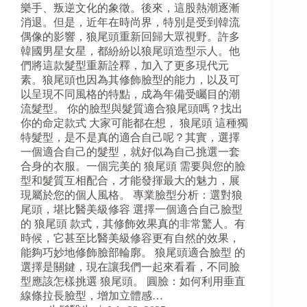
樂手、叛逆文化的象徵。後來，這股熱潮逐漸
消退。但是，近年在時尚界，特別是受到韓流
偶像的影響，狼尾頭重新回歸大眾視野。許多
韓國男星女星，都紛紛以狼尾頭造型示人。他
們將這款髮型重新詮釋，加入了更多現代元
素。狼尾頭也因為其修飾臉型的能力，以及可
以呈現不同風格的特點，成為年備受矚目的潮
流髮型。 你的臉型與髮質適合狼尾頭嗎？找出
你的命定款式 大家可能都在想， 狼尾頭 這種獨
特髮型，是不是真的適合自己呢？其實，選擇
一個適合自己的髮型，就好似為自己挑選一套
合身的衣服。一個完美的 狼尾頭 需要與您的臉
型和髮質互相配合，才能發揮最大的魅力，展
現屬於您的個人風格。 專業臉型分析：選對狼
尾頭，堪比醫美級修容 選擇一個適合自己臉型
的 狼尾頭 款式，其修飾效果真的非常驚人。有
時候，它甚至比醫美級修容更有自然的效果，
能夠巧妙地修飾臉部輪廓。 狼尾頭適合臉型 的
選擇是關鍵，現在讓我們一起來看看，不同臉
型應該怎樣挑選 狼尾頭。 圓臉：如何利用垂直
線條拉長臉型，增加立體感…