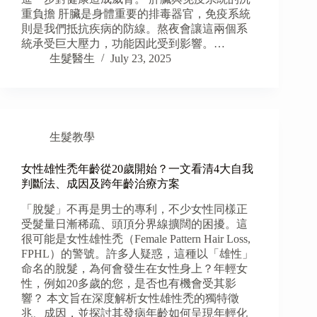
重負擔 肝臟是身體重要的排毒器官，免疫系統
則是我們抵抗疾病的防線。熬夜會讓這兩個系
統承受巨大壓力，功能因此受到影響。…
生髮醫生
July 23, 2025
生髮教學
女性雄性禿年齡從20歲開始？一文看清4大自我
判斷法、成因及跨年齡治療方案
「脫髮」不再是男士的專利，不少女性同樣正
受髮量日漸稀疏、頭頂分界線擴闊的困擾。這
很可能是女性雄性禿（Female Pattern Hair Loss,
FPHL）的警號。許多人疑惑，這種以「雄性」
命名的脫髮，為何會發生在女性身上？年輕女
性，例如20多歲的您，是否也有機會受其影
響？ 本文旨在深度解析女性雄性禿的獨特徵
兆、成因，並探討其發病年齡如何呈現年輕化