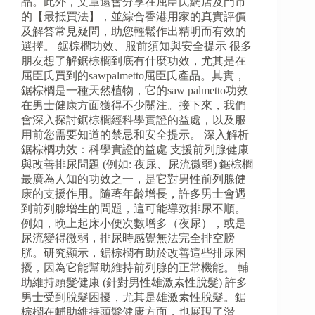
品。此外，文章還會分享在屈臣氏網店及門市
的【最抵買法】，並綜合香港用家的真實評價
及解答常見疑問，助您輕鬆作出精明而有效的
選擇。 鋸棕櫚功效、服前須知與安全提示 很多
朋友想了解鋸棕櫚到底有什麼功效，尤其是在
屈臣氏買到的sawpalmetto屈臣氏產品。其實，
鋸棕櫚是一種天然植物，它的saw palmetto功效
在男士健康方面獲得不少關注。接下來，我們
會深入探討鋸棕櫚經科學實證的益處，以及服
用前您需要知道的禁忌和安全提示。 深入解析
鋸棕櫚功效：科學實證的益處 支援前列腺健康
與改善排尿問題 (例如: 夜尿、尿流微弱) 鋸棕櫚
最廣為人知的功效之一，是它對男性前列腺健
康的支援作用。隨著年齡增長，許多男士會遇
到前列腺增生的問題，這可能導致排尿不順。
例如，晚上起床小便次數增多（夜尿），或是
尿流變得微弱，排尿時感覺無法完全排空膀
胱。研究顯示，鋸棕櫚有助於改善這些排尿困
擾，因為它能幫助維持前列腺的正常機能。 輔
助維持頭髮健康 (針對男性雄激素性脫髮) 許多
男士受到脫髮困擾，尤其是雄激素性脫髮。鋸
棕櫚在輔助維持頭髮健康方面，也展現了潛