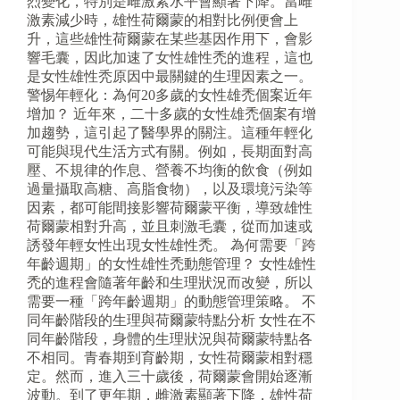
烈變化，特別是雌激素水平會顯著下降。當雌
激素減少時，雄性荷爾蒙的相對比例便會上
升，這些雄性荷爾蒙在某些基因作用下，會影
響毛囊，因此加速了女性雄性禿的進程，這也
是女性雄性秃原因中最關鍵的生理因素之一。
警惕年輕化：為何20多歲的女性雄禿個案近年
增加？ 近年來，二十多歲的女性雄禿個案有增
加趨勢，這引起了醫學界的關注。這種年輕化
可能與現代生活方式有關。例如，長期面對高
壓、不規律的作息、營養不均衡的飲食（例如
過量攝取高糖、高脂食物），以及環境污染等
因素，都可能間接影響荷爾蒙平衡，導致雄性
荷爾蒙相對升高，並且刺激毛囊，從而加速或
誘發年輕女性出現女性雄性禿。 為何需要「跨
年齡週期」的女性雄性禿動態管理？ 女性雄性
禿的進程會隨著年齡和生理狀況而改變，所以
需要一種「跨年齡週期」的動態管理策略。 不
同年齡階段的生理與荷爾蒙特點分析 女性在不
同年齡階段，身體的生理狀況與荷爾蒙特點各
不相同。青春期到育齡期，女性荷爾蒙相對穩
定。然而，進入三十歲後，荷爾蒙會開始逐漸
波動。到了更年期，雌激素顯著下降，雄性荷