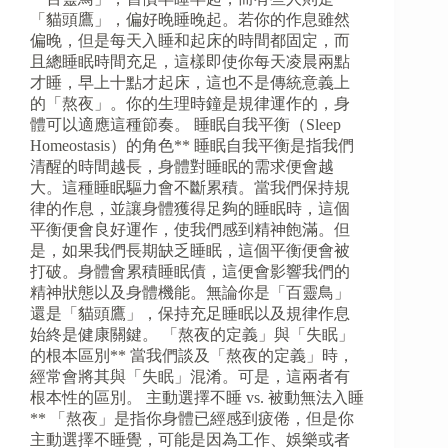
「貓頭鷹」，偏好晚睡晚起。若你的作息雖然
偏晚，但是每天入睡和起床的時間都固定，而
且總睡眠時間充足，這樣即使你每天凌晨兩點
才睡，早上十點才起床，這也不是傳統意義上
的「熬夜」。你的生理時鐘是規律運作的，身
體可以適應這種節奏。 睡眠自我平衡（Sleep
Homeostasis）的角色** 睡眠自我平衡是指我們
清醒的時間越長，身體對睡眠的需求便會越
大。這種睡眠驅力會不斷累積。當我們保持規
律的作息，並讓身體獲得足夠的睡眠時，這個
平衡便會良好運作，使我們感到精神飽滿。但
是，如果我們長期缺乏睡眠，這個平衡便會被
打破。身體會累積睡眠債，這便會影響我們的
精神狀態以及身體機能。無論你是「百靈鳥」
還是「貓頭鷹」，保持充足睡眠以及規律作息
始終是健康關鍵。 「熬夜的定義」與「失眠」
的根本區別** 當我們談及「熬夜的定義」時，
經常會將其與「失眠」混淆。可是，這兩者有
根本性的區別。 主動選擇不睡 vs. 被動無法入睡
** 「熬夜」是指你身體已經感到疲倦，但是你
主動選擇不睡覺，可能是因為工作、娛樂或者