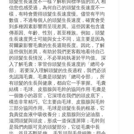
頭髮生長速度不一樣？解析與標準值的出入 相
信您也感受過，為何自己的頭髮生長速度不一
樣，有時會覺得頭髮生長速度慢。儘管有平均
數值，不過每個人的頭髮生長速度，確實會受
到多種因素影響而呈現差異。這些因素包含遺
傳基因、年齡、性別，甚至種族。例如，頭髮
生長速度男士可能與女士不同，這主要是因為
荷爾蒙影響毛囊的生長週期長度。因此，了解
這些個別差異，有助於我們更客觀地看待自己
的頭髮生長情況，不必單純執著於平均值。 深
入了解毛囊：掌管你頭髮生長速度的「總司令
部」 若要深入理解頭髮的生長過程，我們必須
先認識毛囊。毛囊是頭髮的「總司令部」，所
有頭髮的生長與健康，都由它一手掌握。 毛囊
結構：毛球、皮脂腺與毛幹的協同作用 毛囊是
一個微小的器官，它深埋在我們的頭皮底下，
構造非常精巧。它主要由毛球、皮脂腺與毛幹
三部分協同作用。毛球是頭髮生長的根基，它
負責從血液中吸收養分；皮脂腺則分泌油脂，
滋潤頭髮與頭皮，形成一道保護屏障；毛幹則
是我們肉眼可見的頭髮部分，它從毛囊中長
出，並且不斷延伸。 毛乳頭與毛母細胞：指令