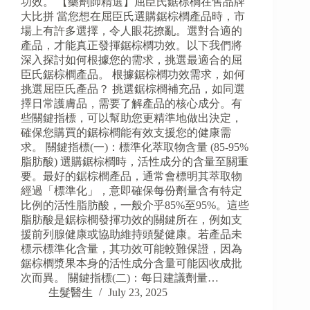
功效。 【藥劑師精選】屈臣氏鋸棕櫚在售品牌
大比拼 當您想在屈臣氏選購鋸棕櫚產品時，市
場上有許多選擇，令人眼花撩亂。選對合適的
產品，才能真正發揮鋸棕櫚功效。以下我們將
深入探討如何根據您的需求，挑選最適合的屈
臣氏鋸棕櫚產品。 根據鋸棕櫚功效需求，如何
挑選屈臣氏產品？ 挑選鋸棕櫚補充品，如同選
擇日常護膚品，需要了解產品的核心成分。有
些關鍵指標，可以幫助您更精準地做出決定，
確保您購買的鋸棕櫚能有效支援您的健康需
求。 關鍵指標(一)：標準化萃取物含量 (85-95%
脂肪酸) 選購鋸棕櫚時，活性成分的含量至關重
要。最好的鋸棕櫚產品，通常會標明其萃取物
經過「標準化」，意即確保每份劑量含有特定
比例的活性脂肪酸，一般介乎85%至95%。這些
脂肪酸是鋸棕櫚發揮功效的關鍵所在，例如支
援前列腺健康或協助維持頭髮健康。若產品未
標示標準化含量，其功效可能較難保證，因為
鋸棕櫚漿果本身的活性成分含量可能因收成批
次而異。 關鍵指標(二)：每日建議劑量…
生髮醫生
July 23, 2025