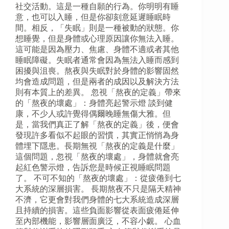
社交活動。這是一種自願的行為。你明明有睡
意，也可以入睡，但是你卻刻意延遲睡眠時
間。相反，「失眠」則是一種被動的狀態。你
想睡覺，但是身體或心理原因讓你無法入睡。
這可能是因為壓力、焦慮、身體不適或者其他
睡眠障礙。失眠者通常會因為無法入睡而感到
困擾與沮喪。熬夜與失眠對於身體的影響固然
均會造成問題，但是兩者的成因以及解決方法
則有本質上的差異。 忽視「熬夜的定義」帶來
的「熬夜的壞處」：身體亮起警示燈 談到健
康，不少人或許覺得偶爾晚睡無傷大雅。但
是，當我們真正了解「熬夜的定義」後，便會
發現許多看似不起眼的習慣，其實正悄悄為身
體埋下隱患。長期無視「熬夜的定義是什麼」
這個問題，忽視「熬夜的壞處」，身體就會亮
起紅色警示燈，告訴您是時候正視睡眠問題
了。 不可不知的「熬夜的壞處」：從疲倦到七
大系統的深層損害。 長期熬夜不只是隔天精神
不濟，它更會對我們身體的七大系統造成深層
且持續的損害。這些負面影響從表面疲倦延伸
至內部機能，影響層面廣泛，不容小覷。 心血