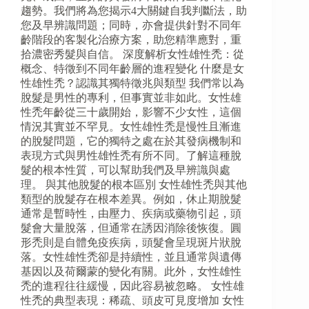
趨勢。我們將為您揭示4大關鍵自我判斷法，助
您及早辨識問題；同時，亦會提供針對不同年
齡階段的客製化治療方案，助您精準應對，重
拾濃密秀髮與自信。 深度解析女性雄性禿：從
概念、特徵到不同年齡層的進程變化 什麼是女
性雄性禿？認識其獨特徵兆與類型 我們常以為
脫髮是男性的專利，但事實並非如此。女性雄
性禿年齡從三十歲開始，影響不少女性，這個
情況其實並不罕見。女性雄性禿是慢性且漸進
的脫髮問題，它的獨特之處在於其發病機制和
表現方式與男性雄性禿有所不同。了解這種脫
髮的根本性質，可以幫助我們及早辨識與處
理。 與其他脫髮的根本區別 女性雄性禿與其他
類型的脫髮存在根本差異。例如，休止期脫髮
通常是暫時性，由壓力、疾病或藥物引起，頭
髮會大量脫落，但通常在誘因消除後恢復。圓
形禿則是自體免疫疾病，頭髮會呈現斑片狀脫
落。女性雄性禿卻是持續性，並且通常與遺傳
基因以及荷爾蒙的變化有關。此外，女性雄性
禿的進程往往緩慢，因此容易被忽略。 女性雄
性禿的典型表現：稀疏、頭皮可見度增加 女性