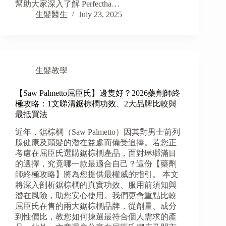
幫助大家深入了解 Perfectha…
生髮醫生
July 23, 2025
生髮教學
【Saw Palmetto屈臣氏】邊隻好？2026藥劑師終
極攻略：1文睇清鋸棕櫚功效、2大品牌比較與
最抵買法
近年，鋸棕櫚（Saw Palmetto）因其對男士前列
腺健康及頭髮的潛在益處而備受追捧。若您正
考慮在屈臣氏選購鋸棕櫚產品，面對琳瑯滿目
的選擇，究竟哪一款最適合自己？這份【藥劑
師終極攻略】將為您提供最權威的指引。 本文
將深入剖析鋸棕櫚的真實功效、服用前須知與
潛在風險，助您安心使用。我們更會重點比較
屈臣氏在售的兩大鋸棕櫚品牌，從劑量、成分
到性價比，教您如何揀選最符合個人需求的產