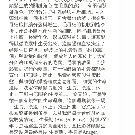
頭髮生成的關鍵角色 在毛囊的底部，有兩個關
鍵角色，它們分別是毛乳頭與毛母細胞。毛乳
頭就好像一個指揮官，它會發出信號，指令毛
母細胞持續分裂與增生。毛母細胞接收到指令
後，便會不斷地產生新的細胞，這些細胞會向
上推擠，逐漸角化，形成頭髮的結構，讓頭髮
得以從毛囊中生長出來。這個過程直接決定了
頭髮生長速度。 頭皮上的毛囊數量（約10萬
個）與髮量的關係 一個成年人的頭皮上，大約
分佈著10萬個左右的毛囊。毛囊的數量，直接
影響到我們的髮量。每一個健康的毛囊都能孕
育出一根頭髮，因此，毛囊的密度與健康狀
態，與頭髮的濃密程度息息相關。 頭髮的生命
週期：決定你頭髮長度的「生長、衰退、休
止」三部曲 頭髮的生長並非一條直線，而是遵
循一個有規律的生命週期。這個週期就像一場
「生長、衰退、休止」的三部曲，它決定了每
根頭髮能長到多長，以及我們每天會經歷的頭
髮脫落情況。 生長期 (Anagen Phase)：持續2至7
年，是活躍生長的黃金階段，直接影響頭髮生
長速度與最終長度 生長期，學名是Anagen