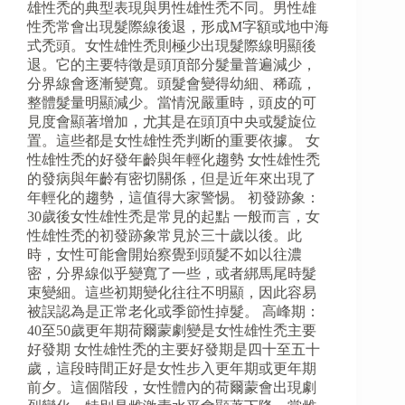
雄性禿的典型表現與男性雄性禿不同。男性雄
性禿常會出現髮際線後退，形成M字額或地中海
式禿頭。女性雄性禿則極少出現髮際線明顯後
退。它的主要特徵是頭頂部分髮量普遍減少，
分界線會逐漸變寬。頭髮會變得幼細、稀疏，
整體髮量明顯減少。當情況嚴重時，頭皮的可
見度會顯著增加，尤其是在頭頂中央或髮旋位
置。這些都是女性雄性秃判断的重要依據。 女
性雄性禿的好發年齡與年輕化趨勢 女性雄性禿
的發病與年齡有密切關係，但是近年來出現了
年輕化的趨勢，這值得大家警惕。 初發跡象：
30歲後女性雄性禿是常見的起點 一般而言，女
性雄性禿的初發跡象常見於三十歲以後。此
時，女性可能會開始察覺到頭髮不如以往濃
密，分界線似乎變寬了一些，或者綁馬尾時髮
束變細。這些初期變化往往不明顯，因此容易
被誤認為是正常老化或季節性掉髮。 高峰期：
40至50歲更年期荷爾蒙劇變是女性雄性禿主要
好發期 女性雄性禿的主要好發期是四十至五十
歲，這段時間正好是女性步入更年期或更年期
前夕。這個階段，女性體內的荷爾蒙會出現劇