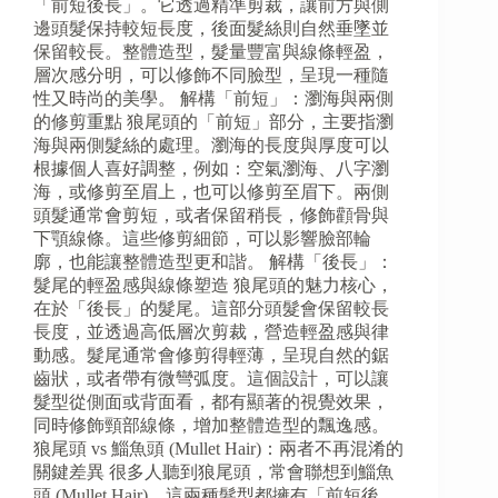
「前短後長」。它透過精準剪裁，讓前方與側
邊頭髮保持較短長度，後面髮絲則自然垂墜並
保留較長。整體造型，髮量豐富與線條輕盈，
層次感分明，可以修飾不同臉型，呈現一種隨
性又時尚的美學。 解構「前短」：瀏海與兩側
的修剪重點 狼尾頭的「前短」部分，主要指瀏
海與兩側髮絲的處理。瀏海的長度與厚度可以
根據個人喜好調整，例如：空氣瀏海、八字瀏
海，或修剪至眉上，也可以修剪至眉下。兩側
頭髮通常會剪短，或者保留稍長，修飾顴骨與
下顎線條。這些修剪細節，可以影響臉部輪
廓，也能讓整體造型更和諧。 解構「後長」：
髮尾的輕盈感與線條塑造 狼尾頭的魅力核心，
在於「後長」的髮尾。這部分頭髮會保留較長
長度，並透過高低層次剪裁，營造輕盈感與律
動感。髮尾通常會修剪得輕薄，呈現自然的鋸
齒狀，或者帶有微彎弧度。這個設計，可以讓
髮型從側面或背面看，都有顯著的視覺效果，
同時修飾頸部線條，增加整體造型的飄逸感。
狼尾頭 vs 鯔魚頭 (Mullet Hair)：兩者不再混淆的
關鍵差異 很多人聽到狼尾頭，常會聯想到鯔魚
頭 (Mullet Hair)。這兩種髮型都擁有「前短後