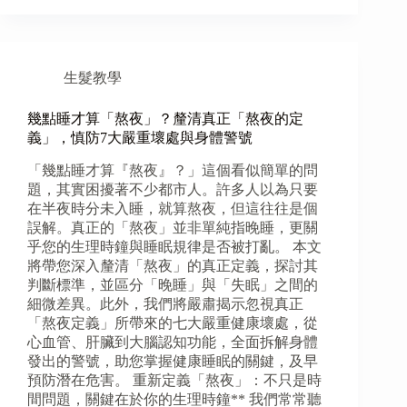
生髮教學
幾點睡才算「熬夜」？釐清真正「熬夜的定
義」，慎防7大嚴重壞處與身體警號
「幾點睡才算『熬夜』？」這個看似簡單的問
題，其實困擾著不少都市人。許多人以為只要
在半夜時分未入睡，就算熬夜，但這往往是個
誤解。真正的「熬夜」並非單純指晚睡，更關
乎您的生理時鐘與睡眠規律是否被打亂。 本文
將帶您深入釐清「熬夜」的真正定義，探討其
判斷標準，並區分「晚睡」與「失眠」之間的
細微差異。此外，我們將嚴肅揭示忽視真正
「熬夜定義」所帶來的七大嚴重健康壞處，從
心血管、肝臟到大腦認知功能，全面拆解身體
發出的警號，助您掌握健康睡眠的關鍵，及早
預防潛在危害。 重新定義「熬夜」：不只是時
間問題，關鍵在於你的生理時鐘** 我們常常聽