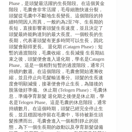
Phase，是頭髮最活躍的生長階段。在這個黃金
階段，毛囊會非常活躍，毛母細胞快速分裂，
頭髮從毛囊中不斷地生長變長。這個階段的持
續時間因人而異，一般約為2至7年。生長期的
長短，直接影響著頭髮生長速度，並且決定了
頭髮最終能夠達到的最大長度。一個較長的生
長期，代表著頭髮有更多時間可以生長，因此
頭髮會顯得更長。 退化期 (Catagen Phase)：短
暫的過渡階段，毛囊收縮，生長減慢 生長期結
束之後，頭髮便會進入退化期，學名是Catagen
Phase。這是一個相對短暫的過渡階段，通常只
持續約數週。在這個階段，毛囊會開始逐漸收
縮，並且停止向毛髮輸送養分。頭髮的生長速
度會明顯減慢，接著便會停止生長，為隨後的
脫落做好準備。 休止期 (Telogen Phase)：毛囊休
息，準備孕育新髮 退化期之後便是休止期，學
名是Telogen Phase。這是毛囊的休息階段，通常
持續數月。在這個時期，頭髮已經完全停止生
長，並且穩固地停留在毛囊中，等待被新生頭
髮推擠而出。毛囊會進入一個相對靜止的狀
態，為下一個生長期的啟動以及孕育新髮儲備