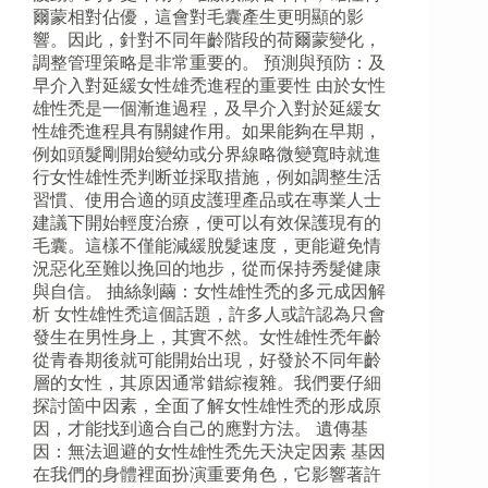
爾蒙相對佔優，這會對毛囊產生更明顯的影
響。因此，針對不同年齡階段的荷爾蒙變化，
調整管理策略是非常重要的。 預測與預防：及
早介入對延緩女性雄禿進程的重要性 由於女性
雄性禿是一個漸進過程，及早介入對於延緩女
性雄禿進程具有關鍵作用。如果能夠在早期，
例如頭髮剛開始變幼或分界線略微變寬時就進
行女性雄性秃判断並採取措施，例如調整生活
習慣、使用合適的頭皮護理產品或在專業人士
建議下開始輕度治療，便可以有效保護現有的
毛囊。這樣不僅能減緩脫髮速度，更能避免情
況惡化至難以挽回的地步，從而保持秀髮健康
與自信。 抽絲剝繭：女性雄性禿的多元成因解
析 女性雄性禿這個話題，許多人或許認為只會
發生在男性身上，其實不然。女性雄性禿年齡
從青春期後就可能開始出現，好發於不同年齡
層的女性，其原因通常錯綜複雜。我們要仔細
探討箇中因素，全面了解女性雄性禿的形成原
因，才能找到適合自己的應對方法。 遺傳基
因：無法迴避的女性雄性禿先天決定因素 基因
在我們的身體裡面扮演重要角色，它影響著許