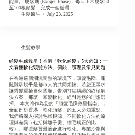
能量。 脫落期 (Exogen Phase)：每日正常脫落50
至100根頭髮，完成一個循環…
生髮醫生
July 23, 2025
生髮教學
頭髮毛躁救星！香港「軟化頭髮」5大必知：一
文看懂軟化頭髮方法、價錢、護理及常見問題
在香港這個潮濕悶熱的環境下，頭髮毛躁、蓬
亂難馴幾乎是都市人的共同煩惱。若您正尋求
讓秀髮重拾自然柔順、告別打結糾纏的終極解
決方案，那麼「頭髮軟化」絕對是您的理想選
擇。 本文將作為您的「頭髮毛躁救星指南」，
全面剖析香港「軟化頭髮」的五大必知重點。
我們將深入探討毛躁根源、不同軟化方法的原
理與差異（包括與離子燙、縮毛矯正的比
較）、哪些髮質最適合進行軟化、專業沙龍與