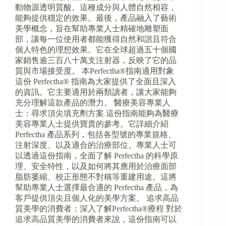
動物源透明質酸。這種成分與人體自然相容，
能夠提供穩定的效果。最後，產品融入了藝術
美學概念，旨在幫助專業人士精確地雕塑面
部，讓每一位使用者都能獲得自然和諧且符合
個人特色的理想效果。它在全球超過五十個國
家銷售逾三百八十萬支注射器，反映了它的品
質與市場接受度。 本Perfectha®指南適用對象
這份 Perfectha® 指南為大家提供了全面且深入
的資訊。它主要適用於兩類讀者，讓大家能夠
充分理解這款產品的潛力。 醫療美容專業人
士：尋求頂尖填充劑方案 這份指南能夠為醫療
美容專業人士提供寶貴的參考。它詳細介紹
Perfectha 產品系列，包括各型號的專業規格、
注射深度、以及適合的治療部位。專業人士可
以透過這份指南，全面了解 Perfectha 的科學原
理、安全特性，以及如何將其應用於治療面部
脂肪萎縮、校正形態不對稱等重建用途。這將
幫助專業人士選擇最合適的 Perfectha 產品，為
客戶提供頂尖且個人化的美學方案。 追求高品
質美學的消費者：深入了解Perfectha®療程 對於
追求高品質美學的消費者來說，這份指南可以