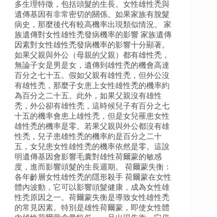
多生理特徵，包括頭髮的生長。女性雄性禿與
遺傳基因有非常密切的關係。如果家族有脫髮
病史，那麼後代有較高機率出現類似情況。 家
族遺傳對女性雄性禿發病機率的影響 家族遺傳
因素對女性雄性禿發病機率的影響十分顯著。
如果父親與外公（母親的父親）都有雄性禿，
無論子女是男是女，遺傳到雄性禿的機會高達
百分之七十五。假如父親有雄性禿，但外公沒
有雄性禿，那麼子女患上女性雄性禿的機率約
為百分之二十五。此外，如果父親沒有雄性
禿，外公卻有雄性禿，這時候兒子有百分之七
十五的機率會患上雄性禿，但是女兒罹患女性
雄性禿的機率是零。若果父親與外公都沒有雄
性禿，兒子患雄性禿的機率約是百分之二十
五，女兒患女性雄性禿的機率依然是零。這說
明遺傳基因會影響毛囊對雄性荷爾蒙的敏感
度，進而影響頭髮的生長週期。 荷爾蒙失衡：
各年齡層女性雄性禿的隱形殺手 荷爾蒙在女性
體內波動，它可以影響頭髮健康，成為女性雄
性秃原因之一。荷爾蒙失衡是導致女性雄性禿
的常見因素。特別是雄性荷爾蒙，即使女性體