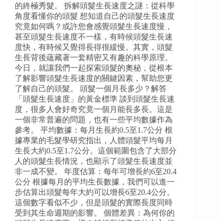
的終極秀髮。 拆解頭髮生長速度之謎：從科學
角度看懂你的頭髮 想知道自己的頭髮生長速度
究竟如何嗎？或許您會感覺頭髮生長速度慢，
甚至頭髮生長速度不一樣，有時候頭髮生長速
度快，有時候又覺得長得很緩慢。其實，頭髮
生長背後蘊藏著一套精密又有趣的科學原理。
今日，就讓我們一起探索頭髮的奧秘，從根本
了解影響頭髮生長速度的關鍵因素，幫助您更
了解自己的頭髮。 頭髮一個月長多少？解答
「頭髮生長速度」的黃金標準 談到頭髮生長速
度，很多人會好奇究竟一個月能長多長。這是
一個非常普遍的問題，也有一些平均數據作為
參考。 平均數據：每月生長約0.5至1.7公分 根
據專業的毛髮學研究指出，人體頭髮平均每月
生長大約0.5至1.7公分。這個範圍包含了大部分
人的頭髮生長情況，也顯示了頭髮生長速度並
非一成不變。 年度估算：每年可增長約6至20.4
公分 根據每月的平均生長數據，我們可以進一
步估算出頭髮每年大約可以增長6至20.4公分。
這個數字看似不少，但是頭髮的實際長度同時
受到其生命週期的影響。 個體差異：為何你的