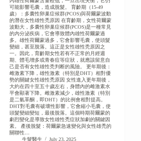
內雄性荷爾蒙含量較低，一旦出現失衡，它仍
可能影響毛囊，造成脫髮。 育齡期（15-49
歲）：多囊性卵巢症候群(PCOS)與荷爾蒙波動
的潛在女性雄性禿原因 在育齡期，女性荷爾蒙
波動大，多囊性卵巢症候群(PCOS)是一種常見
的內分泌疾病，它會導致體內雄性荷爾蒙過
多。雄性荷爾蒙過多，它會影響毛囊，使頭髮
變細，甚至脫落。這正是女性雄性秃原因之
一。因此，育齡期女性若有不正常的月經週
期、體毛增多或青春痘等症狀，就應該留意自
己是否有女性雄性秃判断的風險。 更年期後：
雌激素下降，雄性激素（特別是DHT）相對優
勢的關鍵女性雄性禿原因 女性進入更年期後，
大約在四十至五十歲左右，身體內的雌激素水
平會顯著下降。雌激素減少，雄性激素（特別
是二氫睪酮，即DHT）的比例會相對提高。
DHT對毛囊有破壞性影響，它會縮小毛囊，使
頭髮變細變短，最後脫落。這個時期荷爾蒙的
劇烈變化是導致女性雄性禿症狀加劇的關鍵因
素。 產後脫髮：荷爾蒙急速變化與女性雄禿的
關聯性…
生髮醫生
July 23, 2025