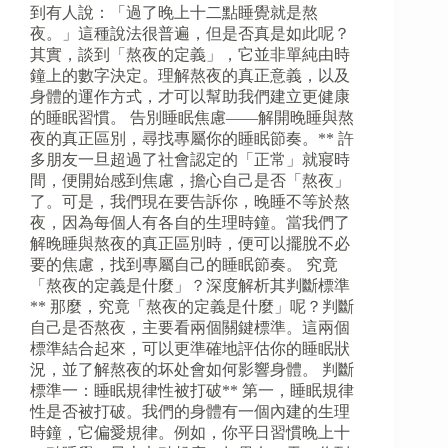
到有人說：「過了晚上十二點睡覺就是熬
夜。」這種說法很普遍，但是否真是如此呢？
其實，談到「熬夜的定義」，它並非單純由時
鐘上的數字決定。理解熬夜的真正意義，以及
身體的運作方式，才可以幫助我們建立更健康
的睡眠習慣。 告別睡眠焦慮——解開晚睡與熬
夜的真正區別，尋找專屬你的睡眠節奏。** 許
多朋友一旦超過了社會認定的「正常」就寢時
間，便開始感到焦慮，擔心自己是否「熬夜」
了。可是，我們現在要告訴你，晚睡不等於熬
夜，因為每個人有各自的生理時鐘。當我們了
解晚睡與熬夜的真正區別時，便可以擺脫不必
要的焦慮，找到專屬自己的睡眠節奏。 究竟
「熬夜的定義是什麼」？深度解析其判斷標準
** 那麼，究竟「熬夜的定義是什麼」呢？判斷
自己是否熬夜，主要看兩個關鍵標準。這兩個
標準結合起來，可以更準確地評估你的睡眠狀
況，並了解熬夜的坏处會如何影響身體。 判斷
標準一：睡眠規律性被打破** 第一，睡眠規律
性是否被打破。我們的身體有一個內建的生理
時鐘，它偏愛規律。例如，你平日習慣晚上十