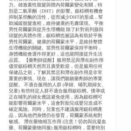
力。雄激素性脫髮與體內荷爾蒙變化有關，特
別是二氫睪酮（DHT）的影響。鋸棕櫚有機會
抑制某些酶的活性，從而減少DHT的形成，幫
助減緩脫髮進程，維持健康的毛囊環境。 平衡
男性荷爾蒙與提升生理機能 除了針對前列腺與
頭髮的具體作用，鋸棕櫚也被認為有助於平衡
男性荷爾蒙。健康的荷爾蒙水平，是維持整體
生理機能的關鍵。當男性荷爾蒙保持平衡時，
身體機能會運作得更好，這也能間接提升生活
品質。 【藥劑師提醒】服用禁忌與潛在副作用
儘管鋸棕櫚天然而且廣受歡迎，但是服用任何
保健品之前，了解其禁忌和潛在副作用是非常
重要的事情。現在，讓我們聽聽藥劑師的專業
提醒。 不適合服用的人群 (孕婦、哺乳期婦女、
兒童) 有些特定人群不適合服用鋸棕櫚。懷孕或
正在哺乳的婦女應該避免使用，因為鋸棕櫚可
能影響荷爾蒙水平，這會對胎兒或嬰兒造成不
確定風險。同時，兒童也不建議服用鋸棕櫚產
品，因為他們身體仍在發育，荷爾蒙系統相對
敏感。 潛在藥物相互作用 (注意！切勿與抗凝血
藥、荷爾蒙藥物同服) 服用鋸棕櫚時，需要特別