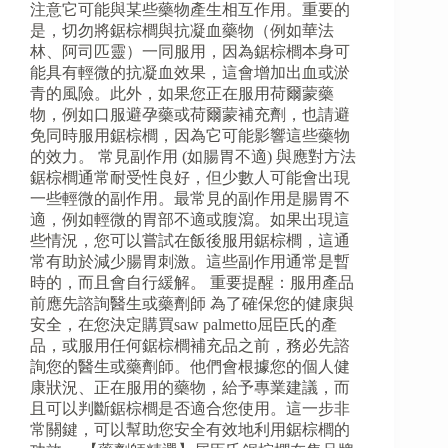
注意它可能與某些藥物產生相互作用。重要的
是，切勿將鋸棕櫚與抗凝血藥物（例如華法
林、阿司匹靈）一同服用，因為鋸棕櫚本身可
能具有輕微的抗凝血效果，這會增加出血或淤
青的風險。此外，如果您正在服用荷爾蒙藥
物，例如口服避孕藥或荷爾蒙補充劑，也請避
免同時服用鋸棕櫚，因為它可能影響這些藥物
的效力。 常見副作用 (如腸胃不適) 與應對方法
鋸棕櫚通常耐受性良好，但少數人可能會出現
一些輕微的副作用。最常見的副作用是腸胃不
適，例如輕微的胃部不適或腹瀉。如果出現這
些情況，您可以嘗試在飯後服用鋸棕櫚，這通
常有助於減少腸胃刺激。這些副作用通常是暫
時的，而且會自行緩解。 重要提醒：服用產品
前應先諮詢醫生或藥劑師 為了確保您的健康與
安全，在您決定購買saw palmetto屈臣氏的產
品，或服用任何鋸棕櫚補充品之前，務必先諮
詢您的醫生或藥劑師。他們會根據您的個人健
康狀況、正在服用的藥物，給予專業建議，而
且可以判斷鋸棕櫚是否適合您使用。這一步非
常關鍵，可以幫助您安全有效地利用鋸棕櫚的