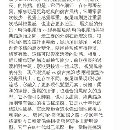
長」的特點。但是，它們在細節上存在顯著差
異。鯔魚頭是更為經典的復古風格，它通常層
次較少，視覺上感覺厚重。狼尾頭則更注重層
次感與輕盈感，也適合更多臉型。 層次感的分
別：時尚狼尾頭 vs 經典鯔魚頭 時尚狼尾頭與經
典鯔魚頭之間，最主要的分別在於層次感。狼
尾頭的層次設計更精緻，從頭頂到髮尾，可以
創造多樣的層次變化，髮尾通常修剪得輕薄、
錯落有致。這樣可以帶來活潑的動感。相反，
經典鯔魚頭的層次感通常較少，前短後長的過
渡相對生硬，形狀更接近一體成形。 視覺風格
的分別：現代潮流感 vs 復古搖滾感 兩種髮型在
視覺風格上，也存在不同。狼尾頭呈現現代潮
流感，它融入了更多現代髮型元素，例如：柔
和的線條、蓬鬆的頂部，也適合狼尾頭女的造
型。它不僅可以帥氣，也可以甜美。經典鯔魚
頭則帶有強烈的復古搖滾感，它是八十年代的
標誌性風格。它比較適合追求強烈個性或復古
氛圍的人。 狼尾頭的潮流回歸之路：從80年代
搖滾到今日韓流偶像指標 狼尾頭並非新興髮
型。它早在80年代就已風靡一時，當時是搖滾