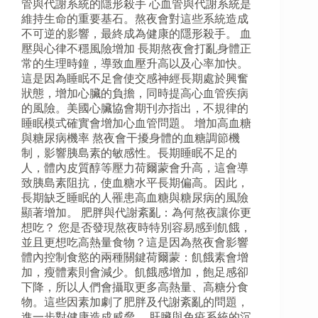
管與代謝系統的隱形殺手 心血管與代謝系統是
維持生命的重要基石。熬夜會對這些系統造成
不可逆的影響，最終成為健康的隱形殺手。 血
壓與心律不穩風險增加 長期熬夜會打亂身體正
常的生理時鐘，導致血壓升高以及心率加快。
這是因為睡眠不足會使交感神經長期處於興奮
狀態，增加心臟的負擔，同時提高心血管疾病
的風險。美國心臟協會期刊亦指出，不規律的
睡眠模式確實會增加心血管問題。 增加高血糖
與糖尿病機率 熬夜會干擾身體的血糖調節機
制，影響胰島素的敏感性。長期睡眠不足的
人，體內皮質醇等壓力荷爾蒙會升高，這會導
致胰島素阻抗，使血糖水平長期偏高。因此，
長期缺乏睡眠的人罹患高血糖與糖尿病的風險
顯著增加。 肥胖與代謝紊亂：為何熬夜讓你更
想吃？ 您是否發現熬夜時特別容易感到飢餓，
並且更想吃高熱量食物？這是因為熬夜會影響
體內控制食慾的兩種關鍵荷爾蒙：飢餓素會增
加，瘦體素則會減少。飢餓感增加，飽足感卻
下降，所以人們會攝取更多高熱量、高糖分食
物。這些因素加劇了肥胖及代謝紊亂的問題，
進一步對健康造成威脅。 肝臟與免疫系統的沉