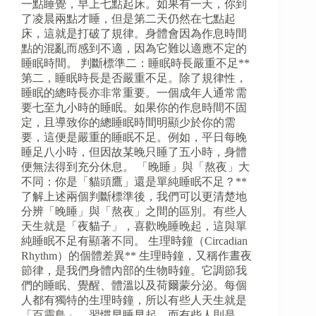
一點睡覺，早上七點起床。如果有一天，你到
了凌晨兩點才睡，但是第二天仍然在七點起
床，這就是打破了規律。身體會因為作息時間
點的混亂而感到不適，因為它難以適應不定的
睡眠時間。 判斷標準二：睡眠時長嚴重不足**
第二，睡眠時長是否嚴重不足。除了規律性，
睡眠的總時長亦非常重要。一個成年人通常需
要七至九小時的睡眠。如果你的作息時間不固
定，且導致你的總睡眠時間明顯少於你的需
要，這便是嚴重的睡眠不足。例如，平日每晚
睡足八小時，但因故某晚只睡了五小時，身體
便無法得到充分休息。 「晚睡」與「熬夜」大
不同：你是「貓頭鷹」還是單純睡眠不足？**
了解上述兩個判斷標準後，我們可以更清楚地
分辨「晚睡」與「熬夜」之間的區別。有些人
天生就是「夜貓子」，喜歡晚睡晚起，這與單
純睡眠不足有顯著不同。 生理時鐘（Circadian
Rhythm）的個體差異** 生理時鐘，又稱作晝夜
節律，是我們身體內部的生物時鐘。它調節我
們的睡眠、覺醒、體溫以及荷爾蒙分泌。每個
人都有獨特的生理時鐘，所以有些人天生就是
「百靈鳥」，習慣早睡早起，而有些人則是