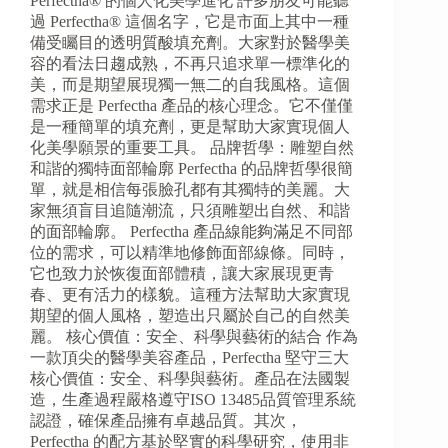
Perfectha® 的個人化美學進化 許多朋友可能聽
過 Perfectha® 這個名字，它是市面上其中一種
備受矚目的透明質酸填充劑。大家對於醫學美
容的看法日趨成熟，不再只追求單一標準化的
美，而是期望展現獨一無二的自我風格。這個
需求正是 Perfectha 產品的核心理念。它不僅僅
是一種簡單的填充劑，更是幫助大家實現個人
化美學願景的重要工具。 品牌哲學：雕塑自然
和諧的獨特面部輪廓 Perfectha 的品牌哲學很簡
單，就是相信每張臉孔都有其獨特的美麗。大
家無須盲目追隨潮流，只須雕塑出自然、和諧
的面部輪廓。 Perfectha 產品線能夠滿足不同部
位的需求，可以精準地修飾面部線條。同時，
它也致力於恢復面部體積，讓大家展現更青
春、更有活力的樣貌。這種方法幫助大家實現
期望的個人風格，塑造出只屬於自己的自然美
麗。 核心價值：安全、科學與藝術的結合 作為
一款頂尖的醫學美容產品，Perfectha 堅守三大
核心價值：安全、科學與藝術。產品在法國製
造，生產過程嚴格遵守ISO 13485品質管理系統
認證，確保產品擁有卓越品質。其次，
Perfectha 的配方基於堅實的科學研究，使用非