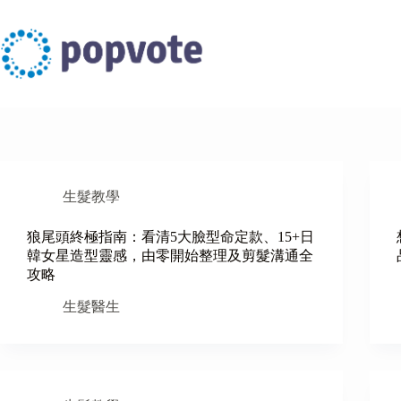
Skip
to
content
生髮教學
狼尾頭終極指南：看清5大臉型命定款、15+日
韓女星造型靈感，由零開始整理及剪髮溝通全
攻略
生髮醫生