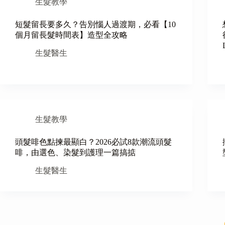
生髮教學
短髮留長要多久？告別惱人過渡期，必看【10
個月留長髮時間表】造型全攻略
生髮醫生
生髮教學
頭髮啡色點揀最顯白？2026必試8款潮流頭髮
啡，由選色、染髮到護理一篇搞掂
生髮醫生