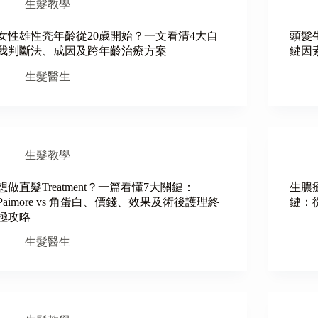
生髮教學
女性雄性禿年齡從20歲開始？一文看清4大自
頭髮
我判斷法、成因及跨年齡治療方案
鍵因
生髮醫生
生髮教學
想做直髮Treatment？一篇看懂7大關鍵：
生膿
Paimore vs 角蛋白、價錢、效果及術後護理終
鍵：
極攻略
生髮醫生