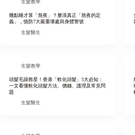
生髮教學
幾點睡才算「熬夜」？釐清真正「熬夜的定
義」，慎防7大嚴重壞處與身體警號
生髮醫生
生髮教學
頭髮毛躁救星！香港「軟化頭髮」5大必知：
一文看懂軟化頭髮方法、價錢、護理及常見問
題
生髮醫生