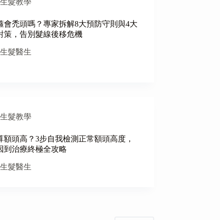
生髮教學
箍會禿頭嗎？專家拆解8大預防守則與4大
對策，告別髮線後移危機
生髮醫生
生髮教學
算額頭高？3步自我檢測正常額頭高度，
因到治療終極全攻略
生髮醫生