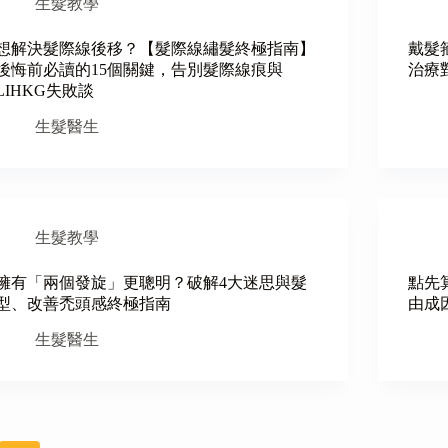
生髮教學
想解決髮際線後移？【髮際線繡髮終極指南】
戴髮
後悔前必讀的15個關鍵，告別髮際線痕與
治療
LIHKG失敗談
生髮醫生
生髮教學
擁有「兩個發旋」更聰明？破解4大迷思與髮
點先
型、改善禿頭感終極指南
由成
生髮醫生