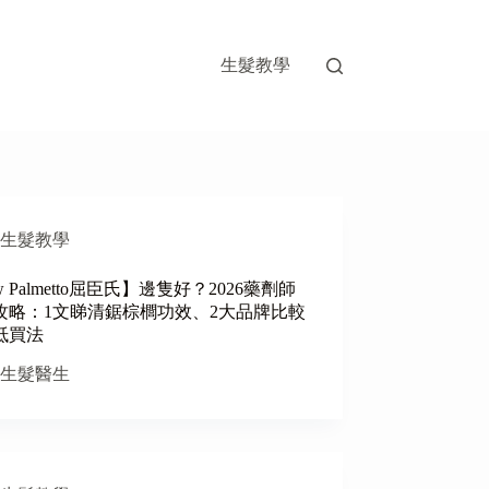
生髮教學
生髮教學
w Palmetto屈臣氏】邊隻好？2026藥劑師
攻略：1文睇清鋸棕櫚功效、2大品牌比較
抵買法
生髮醫生