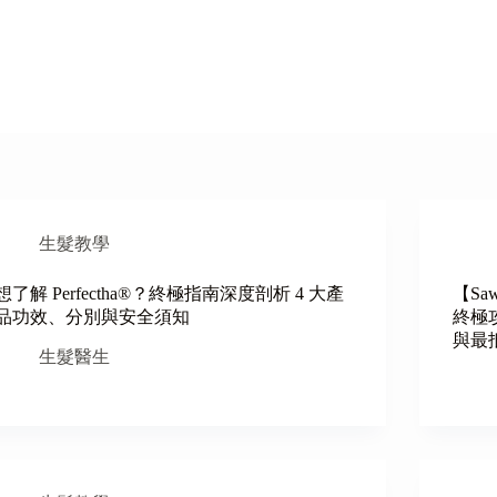
生髮教學
想了解 Perfectha®？終極指南深度剖析 4 大產
【Sa
品功效、分別與安全須知
終極
與最
生髮醫生