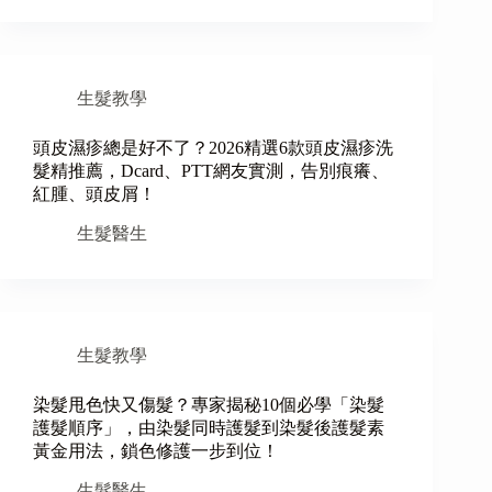
生髮教學
頭皮濕疹總是好不了？2026精選6款頭皮濕疹洗
髮精推薦，Dcard、PTT網友實測，告別痕癢、
紅腫、頭皮屑！
生髮醫生
生髮教學
染髮甩色快又傷髮？專家揭秘10個必學「染髮
護髮順序」，由染髮同時護髮到染髮後護髮素
黃金用法，鎖色修護一步到位！
生髮醫生