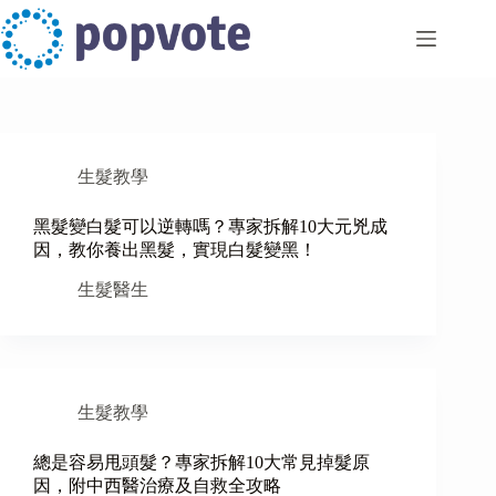
Skip
to
content
生髮教學
黑髮變白髮可以逆轉嗎？專家拆解10大元兇成
因，教你養出黑髮，實現白髮變黑！
生髮醫生
生髮教學
總是容易甩頭髮？專家拆解10大常見掉髮原
因，附中西醫治療及自救全攻略