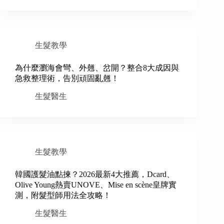
生髮教學
為什麼瀏海會彎、外翹、岔開？整合8大成因與
急救整理術，告別頑固亂翹！
生髮醫生
生髮教學
韓國護髮油點揀？2026最新4大推薦，Dcard、
Olive Young熱賣UNOVE、Mise en scène皇牌實
測，附髮型師用法全攻略！
生髮醫生