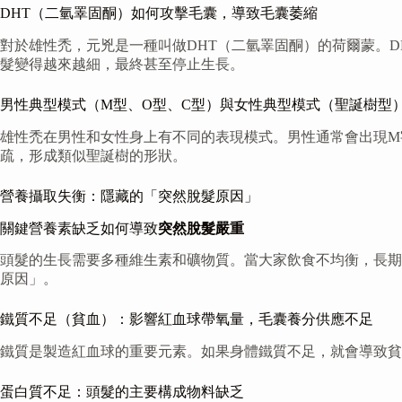
DHT（二氫睪固酮）如何攻擊毛囊，導致毛囊萎縮
對於雄性禿，元兇是一種叫做DHT（二氫睪固酮）的荷爾蒙。
髮變得越來越細，最終甚至停止生長。
男性典型模式（M型、O型、C型）與女性典型模式（聖誕樹型
雄性禿在男性和女性身上有不同的表現模式。男性通常會出現M
疏，形成類似聖誕樹的形狀。
營養攝取失衡：隱藏的「突然脫髮原因」
關鍵營養素缺乏如何導致
突然脫髮嚴重
頭髮的生長需要多種維生素和礦物質。當大家飲食不均衡，長期
原因」。
鐵質不足（貧血）：影響紅血球帶氧量，毛囊養分供應不足
鐵質是製造紅血球的重要元素。如果身體鐵質不足，就會導致
蛋白質不足：頭髮的主要構成物料缺乏