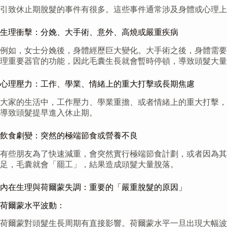
引致休止期脫髮的事件有很多。這些事件通常涉及身體或心理上
生理衝擊：分娩、大手術、意外、高燒或嚴重疾病
例如，女士分娩後，身體經歷巨大變化。大手術之後，身體需要
理重要器官的功能，因此毛囊生長就會暫時停頓，導致頭髮大量
心理壓力：工作、學業、情緒上的重大打擊或長期焦慮
大家的生活中，工作壓力、學業重擔、或者情緒上的重大打擊，
導致頭髮提早進入休止期。
飲食劇變：突然的極端節食或營養不良
有些朋友為了快速減重，會突然實行極端節食計劃，或者因為其
足，毛囊就會「罷工」，結果造成頭髮大量脫落。
內在生理與荷爾蒙失調：重要的「嚴重脫髮的原因」
荷爾蒙水平波動：
荷爾蒙對頭髮生長周期有直接影響。荷爾蒙水平一旦出現大幅波