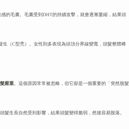
敏感的毛囊。毛囊受到DHT的持續攻擊，就會逐漸萎縮，結果頭
發生（C型禿）。女性則多表現為頭頂分界線變寬，頭髮整體稀
髮嚴重
。這個原因常常被忽略，但它卻是一個重要的「突然脫髮
，頭髮生長自然受到影響，結果頭髮變得脆弱，然後容易脫落。