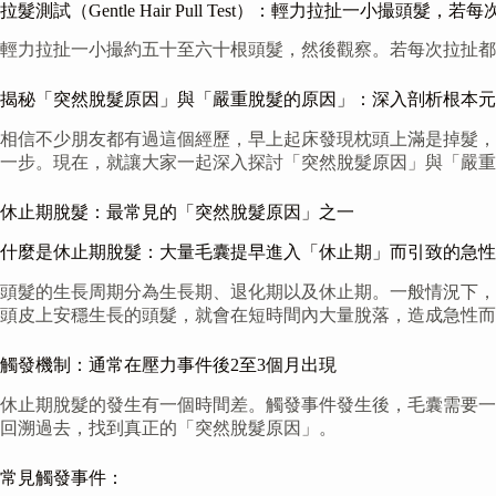
拉髮測試（Gentle Hair Pull Test）：輕力拉扯一小撮頭
輕力拉扯一小撮約五十至六十根頭髮，然後觀察。若每次拉扯都
揭秘「突然脫髮原因」與「嚴重脫髮的原因」：深入剖析根本元
相信不少朋友都有過這個經歷，早上起床發現枕頭上滿是掉髮，
一步。現在，就讓大家一起深入探討「突然脫髮原因」與「嚴重
休止期脫髮：最常見的「突然脫髮原因」之一
什麼是休止期脫髮：大量毛囊提早進入「休止期」而引致的急性
頭髮的生長周期分為生長期、退化期以及休止期。一般情況下，
頭皮上安穩生長的頭髮，就會在短時間內大量脫落，造成急性而
觸發機制：通常在壓力事件後2至3個月出現
休止期脫髮的發生有一個時間差。觸發事件發生後，毛囊需要一
回溯過去，找到真正的「突然脫髮原因」。
常見觸發事件：