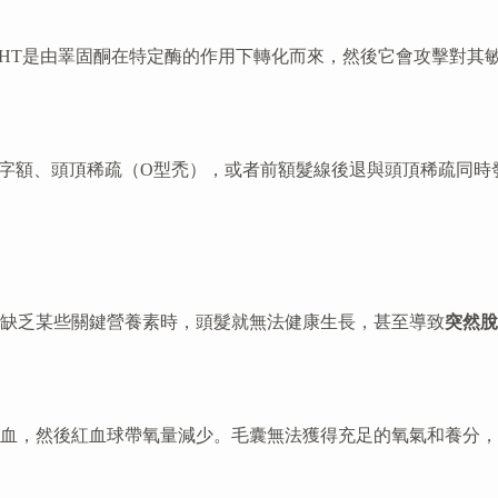
DHT是由睪固酮在特定酶的作用下轉化而來，然後它會攻擊對其
）
字額、頭頂稀疏（O型禿），或者前額髮線後退與頭頂稀疏同時
缺乏某些關鍵營養素時，頭髮就無法健康生長，甚至導致
突然脫
貧血，然後紅血球帶氧量減少。毛囊無法獲得充足的氧氣和養分