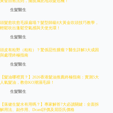
黃金自救法則，擺脫減肥甩頭髮危機！
生髮醫生
頭髮愈吹愈毛躁扁塌？髮型師級8大黃金吹頭技巧教學，
輕鬆吹出蓬鬆空氣感與天使光環！
生髮醫生
頭皮有粒野（粒粒）？驚係惡性腫瘤？醫生詳解3大成因
與處理終極指南
生髮醫生
【髮油哪裡買？】2026香港髮油推薦終極指南：實測5大
人氣髮油，教你KO潮濕毛躁！
生髮醫生
【落健生髮水有用嗎？】專家解答7大必讀關鍵：全面拆
解用法、副作用、Dcard評價及屈臣氏價格