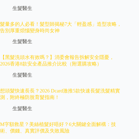
生髮醫生
髮量多的人必看！髮型師揭秘7大「輕盈感」造型攻略，
告別厚重煩惱變身時尚女神
生髮醫生
【黑髮洗頭水有效嗎？】消委會報告拆解安全隱憂，
2026香港8款安全產品推介比較（附選購攻略）
生髮醫生
想頭髮快速長長？2026 Dcard激推5款快速長髮洗髮精實
測，附終極防脫育髮指南！
生髮醫生
M字額救星？美絲植髮好唔好？6大關鍵全面解構：技
術、價錢、真實評價及失敗風險