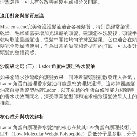
理想選擇，可以有效改善頭髮毛躁和分叉問題。
適用對象與髮質建議
Mise en scène完美修護護髮油適合各種髮質，特別是經常染燙、
乾燥、毛躁或需要增加光澤感的頭髮。建議您在洗髮後，頭髮半
乾時取適量護髮油，從髮中開始均勻塗抹至髮尾。它也適合在頭
髮完全乾燥時使用，作為日常的滋潤和造型前的打底，可以提升
頭髮的整體質感。
沙龍級之選 (三)：Lador 角蛋白護理香水髮油
如果您追求沙龍級的護髮效果，同時希望頭髮能散發迷人香氣，
Lador 角蛋白護理香水髮油可能是您的理想選擇。這款韓國護髮
油來自專業髮型品牌Lador，以其卓越的角蛋白修護能力和獨特
的香水功效而聞名，深受專業髮型師和追求極致護髮效果人士的
推薦。
核心成分與功效解析
Lador 角蛋白護理香水髮油的核心在於其LPP角蛋白護理技術。
LPP（Low Molecular Weight Polypeptide）是低分子量多肽，分子