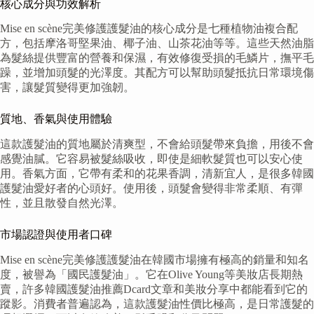
核心成分與功效解析
Mise en scène完美修護護髮油的核心成分是七種植物油複合配
方，包括摩洛哥堅果油、椰子油、山茶花油等等。這些天然油脂
為髮絲提供豐富的營養和保濕，有效修復受損的毛鱗片，撫平毛
躁，並增加頭髮的光澤度。其配方可以幫助頭髮抵抗日常環境傷
害，讓髮質變得更加強韌。
質地、香氣與使用體驗
這款護髮油的質地屬於清爽型，不會給頭髮帶來負擔，用後不會
感覺油膩。它容易被髮絲吸收，即使是細軟髮質也可以安心使
用。香氣方面，它帶有柔和的花果香調，清新宜人，是很多韓國
護髮油愛好者的心頭好。使用後，頭髮會變得非常柔順、有彈
性，並且散發自然光澤。
市場認證與使用者口碑
Mise en scène完美修護護髮油在韓國市場擁有極高的銷量和知名
度，被譽為「國民護髮油」。它在Olive Young等美妝店長期熱
賣，許多韓國護髮油推薦Dcard文章和美妝分享中都能看到它的
蹤影。消費者普遍認為，這款護髮油性價比極高，是日常護髮的