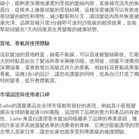
細小，能夠更深層地滲透到受損的髮絲內部，直接補充流失的角
蛋白，從根本上修復頭髮的受損結構。這種深度修護可以有效改
善頭髮的韌性和彈性，減少斷裂和分叉，讓頭髮從內而外恢復健
康光澤。品牌宣稱只需3分鐘即可達到沙龍級的順滑效果，並能
幫助頭髮在7天內回復原生秀髮般的健康狀態。
質地、香氣與使用體驗
這款髮油的質地輕盈，絲毫不黏膩，可以迅速被髮絲吸收。它最
大的特點是結合了髮油和香水兩種功能。使用後，頭髮不僅獲得
深層滋養，還會散發出高級且持久的香氣，例如桂花香氣或果葉
香氣。這種2合1的設計，讓您在護髮的同時，也為自己打造了獨
特的髮香，提升整體氣質。
市場認證與使用者口碑
Lador的護髮產品在全球市場都有很好的表現，例如其小藍瓶髮
膜在全球銷量超過1000萬瓶，這證明了品牌的實力和產品的有效
性。Lador 角蛋白護理香水髮油同樣繼承了品牌的專業基因，獲
得許多追求高效護髮效果的消費者的青睞。它將沙龍級護理的理
念帶入居家日常，讓您在家也能享受到專業級的修護體驗。