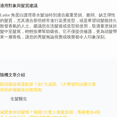
適用對象與髮質建議
Lador 角蛋白護理香水髮油特別適合嚴重受損、脆弱、缺乏彈性
的髮質，尤其適合那些經常進行染燙造型，或是希望頭髮能持久
散發香氣的人士。建議您在洗髮後或造型前使用，取適量塗抹於
髮中至髮尾，輕輕按摩幫助吸收。它不僅提供修護，更為頭髮帶
來一層香氛，讓您的秀髮無論視覺或嗅覺都令人印象深刻。
隨機文章介紹
額頭髮線後退點算？由7大成因、5大警號到治療方案，
你的終極髮線自救指南
生髮醫生
減肥會掉頭髮嗎？揭開3大驚人脫髮真相，專家教你4招