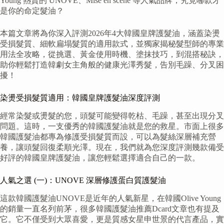
Young 熱賣的 UNOVE、Mise en scène 等人氣品牌，究竟哪款才
是你的命定髮油？
本篇文章將為你深入評測2026年4大韓國皇牌護髮油，涵蓋染燙
受損髮質、細軟扁塌髮質的適用款式，並獨家揭秘髮型師的專業
用法全攻略，從挑選、黃金使用時機、塗抹技巧，到混搭秘訣，
助你輕鬆打造韓劇女主角般的健康光澤秀髮，告別毛躁、分叉困
擾！
染燙受損髮質適用：韓國皇牌護髮油深度評測
經常染髮或燙髮的您，頭髮可能變得乾枯、毛躁，甚至出現分叉
問題。這時，一支優秀的韓國護髮油就是您的救星。市面上很多
韓國護髮油都專為修護受損髮質而設，可以為髮絲深層補充營
養，讓頭髮回復柔順光澤。現在，我們就為您深度評測幾款備受
好評的韓國皇牌護髮油，讓您輕鬆選擇適合自己的一款。
人氣之選 (一)：UNOVE 深層修護蛋白質護髮油
這款韓國護髮油UNOVE是近年的人氣新星，在韓國Olive Young
的銷量一直名列前茅，很多韓國護髮油推薦Dcard文章也有提及
它。它不僅受到大眾喜愛，更是質感女星申世景的代言產品，實