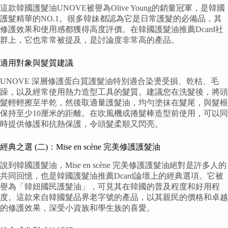
這款韓國護髮油UNOVE被譽為Olive Young的銷量冠軍，是韓國
護髮精華的NO.1。很多韓妹都認為它是日常護髮的必備品，其
修護效果和使用感都獲得高度評價。在韓國護髮油推薦Dcard社
群上，它也常常被提及，是討論度非常高的產品。
適用對象與髮質建議
UNOVE 深層修護蛋白質護髮油特別適合染燙受損、乾枯、毛
躁，以及經常使用熱力造型工具的髮質。建議您在洗髮後，將頭
髮輕輕擦至半乾，然後取適量護髮油，均勻塗抹在髮尾，與髮根
保持至少10厘米的距離。在吹風機或捲髮棒造型前使用，可以同
時提供修護和抗熱保護，令頭髮柔順又閃亮。
經典之選 (二)：Mise en scène 完美修護護髮油
說到韓國護髮油，Mise en scène 完美修護護髮油絕對是許多人的
共同回憶，也是韓國護髮油推薦Dcard論壇上的經典選項。它被
譽為「韓妞國民護髮油」，可見其在韓國的普及程度和好用程
度。這款來自韓國髮品界老字號的產品，以其親民的價格和卓越
的修護效果，深受小資族和學生族的喜愛。