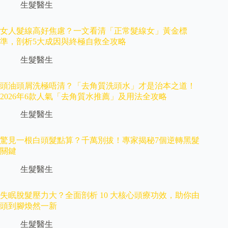
生髮醫生
女人髮線高好焦慮？一文看清「正常髮線女」黃金標
準，剖析5大成因與終極自救全攻略
生髮醫生
頭油頭屑洗極唔清？「去角質洗頭水」才是治本之道！
2026年6款人氣「去角質水推薦」及用法全攻略
生髮醫生
驚見一根白頭髮點算？千萬別拔！專家揭秘7個逆轉黑髮
關鍵
生髮醫生
失眠脫髮壓力大？全面剖析 10 大核心頭療功效，助你由
頭到腳煥然一新
生髮醫生