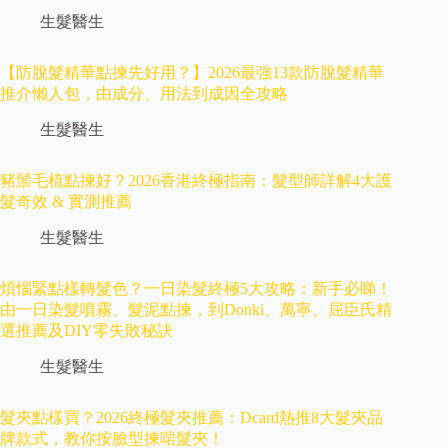
生髮醫生
【防脫髮精華點揀先好用？】2026最強13款防脫髮精華
推介懶人包，由成分、用法到成因全攻略
生髮醫生
豬鬃毛梳點揀好？2026香港終極指南：髮型師詳解4大護
髮奇效 & 實測推薦
生髮醫生
煩惱緊點樣轉髮色？一日染髮終極5大攻略：新手必睇！
由一日染髮噴霧、髮泥點揀，到Donki、萬寧、屈臣氏精
選推薦及DIY零失敗秘訣
生髮醫生
髮夾點樣買？2026終極髮夾推薦：Dcard熱推8大髮夾品
牌款式，教你按臉型揀啱髮夾！