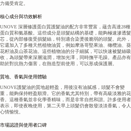
力備受肯定。
核心成分與功效解析
UNOVE 深層修護蛋白質護髮油的配方非常豐富，蘊含高達28種
蛋白質和氨基酸。這些成分是頭髮結構的基礎，能夠極速滲透髮
芯，從內部修復受損髮絲，特別適合染燙後脆弱的頭髮。此外，
它還加入了多種天然植物油質，例如摩洛哥堅果油、橄欖油、葵
花籽油及山茶花油。這些植物油的分子細膩，可以快速被髮絲吸
收，為頭髮帶來深層滋潤，增加光澤，同時撫平毛躁。產品亦有
助於對抗熱力傷害，在熱造型前使用，可以形成保護層。
質地、香氣與使用體驗
UNOVE護髮油的質地超輕盈，用後沒有油膩感，頭髮不會變
重，能夠保持輕盈順滑。它的香氣尤其特別，帶有高級淡雅的花
香。這種香氣並非化學香精味，而是非常自然和諧。許多使用者
表示，即使夜晚使用，第二天早上頭髮仍會散發淡淡香氣，令人
心情愉悅。
市場認證與使用者口碑