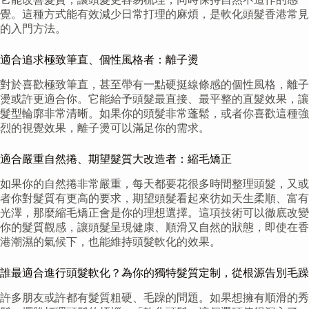
覺。這種方式能有效減少日常打理的麻煩，是軟化頭髮香港常見
的入門方法。
適合追求極致筆直、個性風格者：離子燙
對於喜歡極致筆直，甚至帶有一點硬挺線條感的個性風格，離子
燙或許更適合你。它能給予頭髮最直接、最平整的直髮效果，讓
髮型輪廓非常清晰。如果你的頭髮非常蓬鬆，或者你喜歡這種強
烈的視覺效果，離子燙可以滿足你的需求。
適合嚴重自然捲、期望髮質大改造者：縮毛矯正
如果你的自然捲非常嚴重，每天都要花很多時間整理頭髮，又或
者你對髮質有更高的要求，期望頭髮看起來彷如天生柔順、富有
光澤，那麼縮毛矯正會是你的理想選擇。這項技術可以徹底改變
你的髮質觀感，讓頭髮呈現健康、順滑又自然的狀態，即使在香
港潮濕的氣候下，也能維持頭髮軟化的效果。
誰最適合進行頭髮軟化？為你的獨特髮質定制，從根源告別毛躁
許多朋友或許都有髮質粗硬、毛躁的問題。如果想擁有順滑的秀