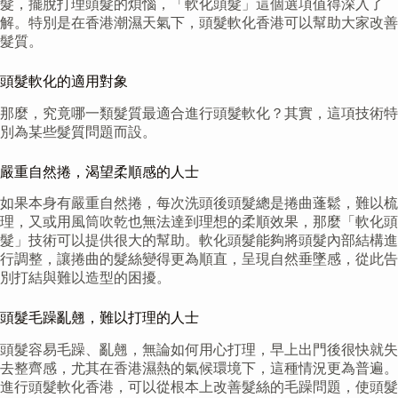
髮，擺脫打理頭髮的煩惱，「軟化頭髮」這個選項值得深入了
解。特別是在香港潮濕天氣下，頭髮軟化香港可以幫助大家改善
髮質。
頭髮軟化的適用對象
那麼，究竟哪一類髮質最適合進行頭髮軟化？其實，這項技術特
別為某些髮質問題而設。
嚴重自然捲，渴望柔順感的人士
如果本身有嚴重自然捲，每次洗頭後頭髮總是捲曲蓬鬆，難以梳
理，又或用風筒吹乾也無法達到理想的柔順效果，那麼「軟化頭
髮」技術可以提供很大的幫助。軟化頭髮能夠將頭髮內部結構進
行調整，讓捲曲的髮絲變得更為順直，呈現自然垂墜感，從此告
別打結與難以造型的困擾。
頭髮毛躁亂翹，難以打理的人士
頭髮容易毛躁、亂翹，無論如何用心打理，早上出門後很快就失
去整齊感，尤其在香港濕熱的氣候環境下，這種情況更為普遍。
進行頭髮軟化香港，可以從根本上改善髮絲的毛躁問題，使頭髮