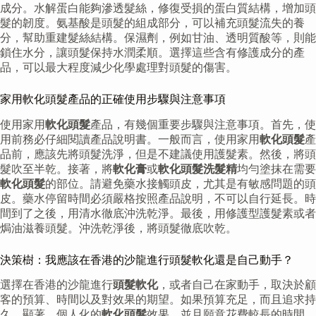
成分。水解蛋白能夠滲透髮絲，修復受損的蛋白質結構，增加頭
髮的韌度。氨基酸是頭髮的組成部分，可以補充頭髮流失的養
分，幫助重建髮絲結構。保濕劑，例如甘油、透明質酸等，則能
鎖住水分，讓頭髮保持水潤柔順。選擇這些含有修護成分的產
品，可以最大程度減少化學處理對頭髮的傷害。
家用軟化頭髮產品的正確使用步驟與注意事項
使用家用
軟化頭髮
產品，有幾個重要步驟與注意事項。首先，使
用前務必仔細閱讀產品說明書。一般而言，使用家用
軟化頭髮
產
品前，應該先將頭髮洗淨，但是不建議使用護髮素。然後，將頭
髮吹至半乾。接著，將
軟化膏
或
軟化頭髮洗髮精
均勻塗抹在需要
軟化頭髮
的部位。請避免藥水接觸頭皮，尤其是有敏感問題的頭
皮。藥水停留時間必須嚴格按照產品說明，不可以自行延長。時
間到了之後，用清水徹底沖洗乾淨。最後，用修護型護髮素或者
焗油滋養頭髮。沖洗乾淨後，將頭髮徹底吹乾。
決策樹：我應該在香港的沙龍進行頭髮軟化還是自己動手？
選擇在香港的沙龍進行
頭髮軟化
，或者自己在家動手，取決於顧
客的預算、時間以及對效果的期望。如果預算充足，而且追求持
久、顯著、個人化的
軟化頭髮
效果，並且願意花費較長的時間，