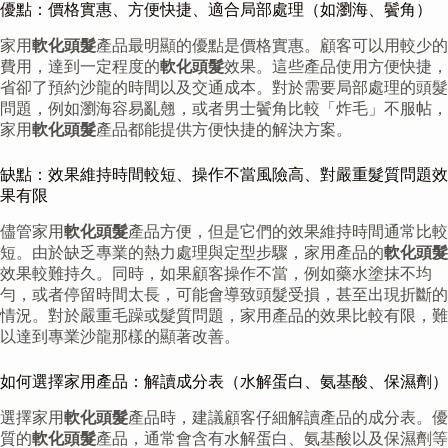
優點：價格實惠、方便快捷、適合局部處理（如瀏海、鬢角）
家用
軟化頭髮
產品最明顯的優點是價格實惠。顧客可以用較少的
費用，達到一定程度的
軟化頭髮
效果。這些產品使用方便快捷，
省卻了預約沙龍的時間以及交通成本。對於需要局部處理的頭髮
問題，例如瀏海容易亂翹，或者男士鬢角比較「炸毛」不服帖，
家用
軟化頭髮
產品都能提供方便快捷的解決方案。
缺點：效果維持時間較短、操作不當風險高、對嚴重髮質問題效
果有限
儘管家用
軟化頭髮
產品方便，但是它們的效果維持時間通常比較
短。由於缺乏專業的熱力處理與定型步驟，家用產品的
軟化頭髮
效果較難持久。同時，如果顧客操作不當，例如藥水塗抹不均
勻，或者停留時間太長，可能會導致頭髮受損，甚至出現折斷的
情況。對於嚴重毛躁或髮質問題，家用產品的效果比較有限，難
以達到專業沙龍那樣的顯著改善。
如何選擇家用產品：解讀成分表（水解蛋白、氨基酸、保濕劑）
選擇家用
軟化頭髮
產品時，建議顧客仔細解讀產品的成分表。優
質的
軟化頭髮
產品，通常會含有水解蛋白、氨基酸以及保濕劑等