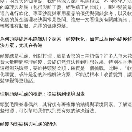
髮」的五大必知重點。我們將深入探討毛躁根源、不同軟化方法
的原理與差異（包括與離子燙、縮毛矯正的比較）、哪些髮質最
適合進行軟化、專業沙龍與家用產品的優劣與價錢參考，以及軟
化後的黃金護理秘訣與常見疑問。讓您一文看懂所有關鍵資訊，
輕鬆擁有貼服、亮澤的健康秀髮。
為何頭髮總是毛躁難馴？探索「頭髮軟化」如何成為你的終極解
決方案，尤其在香港
頭髮總是毛躁、難以打理，這是否您的日常煩惱？許多人每天花
費大量時間整理頭髮，最終仍然無法達到理想效果。特別在香港
這種濕熱環境，要維持頭髮柔順，確實是一個挑戰。此時，「軟
化頭髮」或許是您的終極解決方案，它能從根本上改善髮質，讓
髮絲變得更聽話。
理解頭髮毛躁的根源：從結構到環境因素
頭髮毛躁並非偶然，其背後有著複雜的結構與環境因素。了解這
些根源，可以幫助我們找到更有效的解決辦法。
頭髮內部結構與毛躁的關係