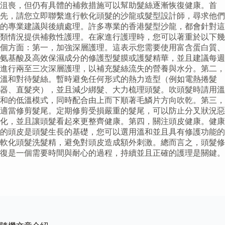
沮喪，但仍有具體的補救措施可以幫助髮絲逐漸恢復健康。首
先，請您立即聯繫進行軟化頭髮的沙龍或髮型設計師，尋求他們
的專業建議與後續處理。許多專業的香港髮型沙龍，都會針對這
類情況提供補救性護理。在家進行護理時，您可以著重於以下幾
個方面：第一，加強深層護理。這表示您需要使用富含蛋白質、
氨基酸及高效保濕成分的修護型髮膜或護髮精華，並且建議每週
進行兩至三次深層護理，以補充髮絲流失的營養與水分。第二，
溫和對待髮絲。暫時避免任何形式的熱力造型（例如電熱捲髮
器、直髮夾），並且減少綁髮、大力梳理頭髮。吹頭髮時請用溫
和的低溫模式，同時配合由上而下順著毛鱗片方向吹乾。第三，
適當修剪髮尾。定期修剪受損嚴重的髮尾，可以防止分叉狀況惡
化，並且讓頭髮看起來更整齊健康。第四，關注頭皮健康。健康
的頭皮是頭髮生長的基礎，您可以選用溫和並且具有修護功能的
軟化頭髮洗髮精，避免對頭皮造成額外刺激。總而言之，頭髮修
復是一個需要時間與耐心的過程，持續並且正確的護理是關鍵。