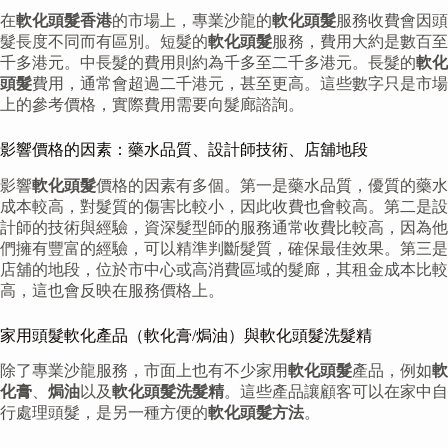
在
軟化頭髮香港
的市場上，專業沙龍的
軟化頭髮
服務收費會因頭
髮長度不同而有區別。短髮的
軟化頭髮
服務，費用大約是數百至
千多港元。中長髮的費用則約為千多至二千多港元。長髮的
軟化
頭髮
費用，通常會超過二千港元，甚至更高。這些數字只是市場
上的參考價格，實際費用需要向髮廊諮詢。
影響價格的因素：藥水品質、設計師技術、店舖地段
影響
軟化頭髮
價格的因素有多個。第一是藥水品質，優質的藥水
成本較高，對髮質的傷害比較小，因此收費也會較高。第二是設
計師的技術與經驗，資深髮型師的服務通常收費比較高，因為他
們擁有豐富的經驗，可以精準判斷髮質，確保最佳效果。第三是
店舖的地段，位於市中心或高消費區域的髮廊，其租金成本比較
高，這也會反映在服務價格上。
家用頭髮軟化產品（軟化膏/焗油）與軟化頭髮洗髮精
除了專業沙龍服務，市面上也有不少家用
軟化頭髮
產品，例如
軟
化膏
、
焗油
以及
軟化頭髮洗髮精
。這些產品讓顧客可以在家中自
行處理頭髮，是另一種方便的
軟化頭髮方法
。