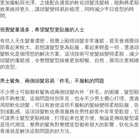
更加服帖與光澤。之後配合適當的軟化頭髮洗髮精，能夠將柔順
效果維持更久，讓頭髮變得易於梳理，同時減少平日造型的時
間。
視覺髮量過多，希望髮型更貼服的人士
有些人天生髮量濃密，視覺上顯得頭髮非常蓬鬆，甚至會感覺頭
部看起來較大。若想讓髮型更為貼服，看起來輕盈一些，透過頭
髮軟化是個理想的解決方案。這項技術可使髮絲變得柔順，減少
頭髮的蓬鬆感，令整體髮型線條更加順暢、自然，展現出更精緻
的造型。
男士鬢角、兩側頭髮容易「炸毛」不服帖的問題
不少男士可能都有鬢角或兩側頭髮向外「炸毛」的困擾，髮型顯
得不夠整潔。這個問題特別常見，也令不少男士費心打理。透過
局部軟化頭髮，可以有效使這些不服帖的髮絲變得柔順貼服，告
別淩亂感。這項頭髮軟化香港服務在男性顧客中非常受歡迎，它
可讓男士髮型更顯精緻，打理起來也更方便。無論是傳統髮型還
是現代潮流，整齊的鬢角對整體造型都有很大的影響，软化头发
香港就是解決這類問題的好方法。