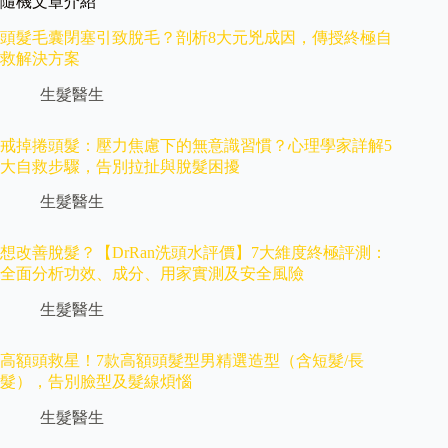
隨機文章介紹
頭髮毛囊閉塞引致脫毛？剖析8大元兇成因，傳授終極自
救解決方案
生髮醫生
戒掉捲頭髮：壓力焦慮下的無意識習慣？心理學家詳解5
大自救步驟，告別拉扯與脫髮困擾
生髮醫生
想改善脫髮？【DrRan洗頭水評價】7大維度終極評測：
全面分析功效、成分、用家實測及安全風險
生髮醫生
高額頭救星！7款高額頭髮型男精選造型（含短髮/長
髮），告別臉型及髮線煩惱
生髮醫生