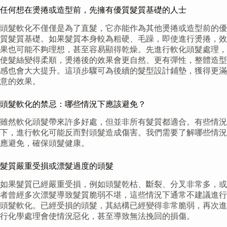
任何想在燙捲或造型前，先擁有優質髮質基礎的人士
頭髮軟化不僅僅是為了直髮，它亦能作為其他燙捲或造型前的優
質髮質基礎。如果髮質本身較為粗硬、毛躁，即使進行燙捲，效
果也可能不夠理想，甚至容易顯得乾燥。先進行軟化頭髮處理，
使髮絲變得柔順，燙捲後的效果會更自然、更有彈性，整體造型
感也會大大提升。這項步驟可為後續的髮型設計鋪墊，獲得更滿
意的效果。
頭髮軟化的禁忌：哪些情況下應該避免？
雖然軟化頭髮帶來許多好處，但並非所有髮質都適合。有些情況
下，進行軟化可能反而對頭髮造成傷害。我們需要了解哪些情況
應避免，確保頭髮健康。
髮質嚴重受損或漂髮過度的頭髮
如果髮質已經嚴重受損，例如頭髮乾枯、斷裂、分叉非常多，或
者曾經多次漂髮導致髮質脆弱不堪，這些情況下通常不建議進行
頭髮軟化。已經受損的頭髮，其結構已經變得非常脆弱，再次進
行化學處理會使情況惡化，甚至導致無法挽回的損傷。