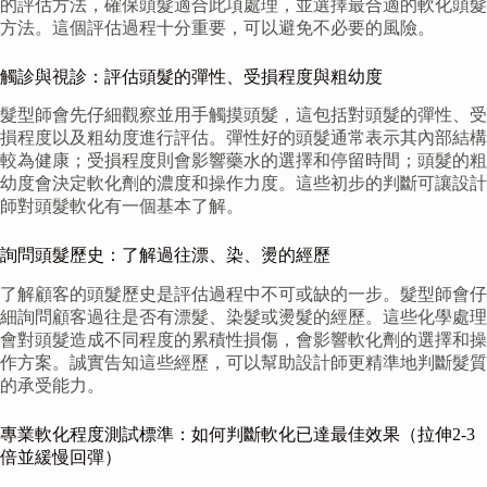
的評估方法，確保頭髮適合此項處理，並選擇最合適的軟化頭髮
方法。這個評估過程十分重要，可以避免不必要的風險。
觸診與視診：評估頭髮的彈性、受損程度與粗幼度
髮型師會先仔細觀察並用手觸摸頭髮，這包括對頭髮的彈性、受
損程度以及粗幼度進行評估。彈性好的頭髮通常表示其內部結構
較為健康；受損程度則會影響藥水的選擇和停留時間；頭髮的粗
幼度會決定軟化劑的濃度和操作力度。這些初步的判斷可讓設計
師對頭髮軟化有一個基本了解。
詢問頭髮歷史：了解過往漂、染、燙的經歷
了解顧客的頭髮歷史是評估過程中不可或缺的一步。髮型師會仔
細詢問顧客過往是否有漂髮、染髮或燙髮的經歷。這些化學處理
會對頭髮造成不同程度的累積性損傷，會影響軟化劑的選擇和操
作方案。誠實告知這些經歷，可以幫助設計師更精準地判斷髮質
的承受能力。
專業軟化程度測試標準：如何判斷軟化已達最佳效果（拉伸2-3
倍並緩慢回彈）