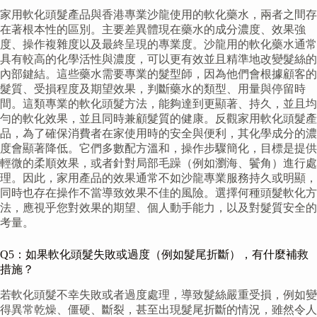
家用軟化頭髮產品與香港專業沙龍使用的軟化藥水，兩者之間存
在著根本性的區別。主要差異體現在藥水的成分濃度、效果強
度、操作複雜度以及最終呈現的專業度。沙龍用的軟化藥水通常
具有較高的化學活性與濃度，可以更有效並且精準地改變髮絲的
內部鍵結。這些藥水需要專業的髮型師，因為他們會根據顧客的
髮質、受損程度及期望效果，判斷藥水的類型、用量與停留時
間。這類專業的軟化頭髮方法，能夠達到更顯著、持久，並且均
勻的軟化效果，並且同時兼顧髮質的健康。反觀家用軟化頭髮產
品，為了確保消費者在家使用時的安全與便利，其化學成分的濃
度會顯著降低。它們多數配方溫和，操作步驟簡化，目標是提供
輕微的柔順效果，或者針對局部毛躁（例如瀏海、鬢角）進行處
理。因此，家用產品的效果通常不如沙龍專業服務持久或明顯，
同時也存在操作不當導致效果不佳的風險。選擇何種頭髮軟化方
法，應視乎您對效果的期望、個人動手能力，以及對髮質安全的
考量。
Q5：如果軟化頭髮失敗或過度（例如髮尾折斷），有什麼補救
措施？
若軟化頭髮不幸失敗或者過度處理，導致髮絲嚴重受損，例如變
得異常乾燥、僵硬、斷裂，甚至出現髮尾折斷的情況，雖然令人