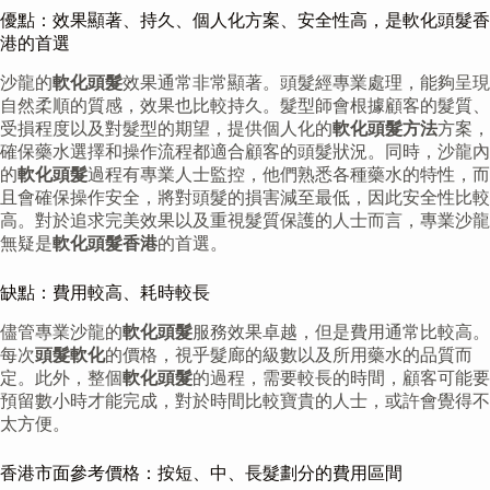
優點：效果顯著、持久、個人化方案、安全性高，是軟化頭髮香
港的首選
沙龍的
軟化頭髮
效果通常非常顯著。頭髮經專業處理，能夠呈現
自然柔順的質感，效果也比較持久。髮型師會根據顧客的髮質、
受損程度以及對髮型的期望，提供個人化的
軟化頭髮方法
方案，
確保藥水選擇和操作流程都適合顧客的頭髮狀況。同時，沙龍內
的
軟化頭髮
過程有專業人士監控，他們熟悉各種藥水的特性，而
且會確保操作安全，將對頭髮的損害減至最低，因此安全性比較
高。對於追求完美效果以及重視髮質保護的人士而言，專業沙龍
無疑是
軟化頭髮香港
的首選。
缺點：費用較高、耗時較長
儘管專業沙龍的
軟化頭髮
服務效果卓越，但是費用通常比較高。
每次
頭髮軟化
的價格，視乎髮廊的級數以及所用藥水的品質而
定。此外，整個
軟化頭髮
的過程，需要較長的時間，顧客可能要
預留數小時才能完成，對於時間比較寶貴的人士，或許會覺得不
太方便。
香港市面參考價格：按短、中、長髮劃分的費用區間