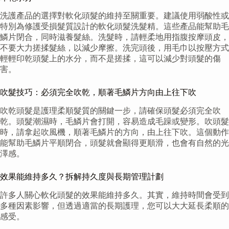
洗護產品的選擇對軟化頭髮的維持至關重要。建議使用弱酸性或
特別為修護受損髮質設計的軟化頭髮洗髮精。這些產品能幫助毛
鱗片閉合，同時滋養髮絲。洗髮時，請輕柔地用指腹按摩頭皮，
不要大力搓揉髮絲，以減少摩擦。洗完頭後，用毛巾以按壓方式
輕輕印乾頭髮上的水分，而不是搓揉，這可以減少對頭髮的傷
害。
吹髮技巧：必須完全吹乾，順著毛鱗片方向由上往下吹
吹乾頭髮是護理柔順髮質的關鍵一步，請確保頭髮必須完全吹
乾。頭髮潮濕時，毛鱗片會打開，容易造成毛躁或變形。吹頭髮
時，請拿起吹風機，順著毛鱗片的方向，由上往下吹。這個動作
能幫助毛鱗片平順閉合，頭髮就會顯得更順滑，也會有自然的光
澤感。
效果能維持多久？拆解持久度與長期管理計劃
許多人關心軟化頭髮的效果能維持多久。其實，維持時間會受到
多種因素影響，但透過適當的長期護理，您可以大大延長柔順的
感受。