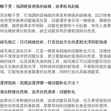
離子燙：強調硬挺俐落的線條，效果較為刻板
至於離子燙，它強調的是極致的筆直和俐落的線條感。設計師會
使用電夾板將頭髮徹底拉直，頭髮通常會呈現一種硬挺、僵硬的
感覺。雖然效果非常明顯，頭髮也會變得十分貼服，有些人會覺
得這種效果比較刻板，缺乏頭髮原有的蓬鬆感與自然度。
縮毛矯正：日式精緻技術，打造彷如天生的柔順光澤與鬆弛感
縮毛矯正源自日本，它是一種更為精緻的頭髮軟化方法。這種技
術不僅僅追求把頭髮拉直，更注重髮絲的質感與自然度。透過細
緻的操作，以及搭配先進的熱工具，縮毛矯正可以讓頭髮呈現彷
如天生般的柔順光澤，同時保持頭髮的鬆弛感，不會顯得過於扁
塌。它能有效改善嚴重的自然捲，同時打造出高級感髮質。
選擇指南：我應該選擇哪一種頭髮軟化方法？
適合輕微自然捲、追求自然感者：頭髮軟化
如果你只有輕微的自然捲，或者頭髮容易毛躁，但又希望保留頭
髮的自然弧度與蓬鬆感，那麼單純的頭髮軟化會是很好的選擇。
它能改善髮質，讓頭髮更容易梳理，同時保持自然不造作的感