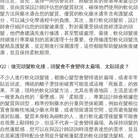
得注意。首先，選擇一間信譽良好、經驗豐富的香港專業髮型沙
龍，並由資深設計師評估您的髮質狀況，確保他們使用的軟化頭
髮方法與藥水適合您的髮質。優質的軟化藥水通常含有護髮成
分，可以減少化學過程中的負擔。其次，進行軟化頭髮前，設計
師會仔細評估您的頭髮健康度，對於嚴重受損或曾經漂染的頭
髮，他們會建議先進行修護，甚至暫緩處理。最後，軟化頭髮後
持續進行專業級別的居家護理十分重要。使用修護型軟化頭髮洗
髮精及護髮素，並定期進行深層護理，這些都能幫助髮絲恢復健
康，並且保持柔軟順滑。
Q2：做完頭髮軟化後，頭髮會不會變得太扁塌、太貼頭皮？
不少人進行軟化頭髮後，都擔心髮型會變得過於扁塌，或者非常
貼近頭皮。傳統的離子燙技術確實可能造成這種「死板直」的效
果。不過，現時的軟化頭髮方法，尤其在香港地區，主流是追求
一種更為自然的「垂墜感」與「柔順度」。專業設計師會根據您
的髮質與頭型，精準控制藥水的分量與塗抹範圍，例如在髮根位
置會策略性地減少藥水用量，或者預留適當空間，從而避免髮根
過於貼服。髮質本身較為細軟的人，進行軟化處理後髮量可能會
在視覺上顯得較少，但這不代表一定會變得扁塌。為保持頭髮的
自然蓬鬆感，您可以在與設計師諮詢時清楚表達您的需求，並且
在居家護理時配合使用提升髮根蓬鬆度的軟化頭髮洗髮精。此