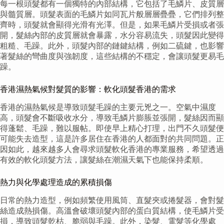
每一根頭髮都有一個獨特的內部結構，它包括了毛鱗片、皮質層
與髓質層。頭髮表面的毛鱗片如同瓦片般層層疊疊，它們排列整
齊時，頭髮就會顯得光滑有光澤。但是，如果毛鱗片受損或者張
開，髮絲內部的皮質層就會暴露，水分容易流失，頭髮因此變得
粗糙、毛躁。此外，頭髮內部的鏈鍵結構，例如二硫鍵，也影響
著髮絲的彎曲度與強韌度，這些結構的不穩定，會讓頭髮更易毛
躁。
香港濕熱氣候對髮質的影響：軟化頭髮香港的需求
香港的濕熱氣候是導致頭髮毛躁的主要元兇之一。空氣中濕度
高，頭髮會不斷吸收水分，導致毛鱗片膨脹並張開，髮絲因而顯
得蓬鬆、毛躁，難以服帖。即使早上精心打理，出門不久頭髮便
可能失去造型，這是許多居住在香港的人都面對的共同問題。正
因如此，越來越多人會尋求頭髮軟化香港的專業服務，希望透過
有效的軟化頭髮方法，讓髮絲在潮濕天氣下也能保持柔順。
熱力與化學處理造成的累積損傷
日常的熱力造型，例如頻繁使用風筒、直髮夾或捲髮器，會對髮
絲造成熱損傷。高溫會破壞頭髮內部的蛋白質結構，使毛鱗片受
損，導致頭髮乾枯、脆弱與毛躁。此外，染髮、電髮等化學處