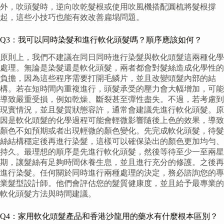
外，吹頭髮時，逆向吹乾髮根或使用吹風機搭配圓梳將髮根撐
起，這些小技巧也能有效改善扁塌問題。
Q3：我可以同時染髮和進行軟化頭髮嗎？順序應該如何？
原則上，我們不建議在同日同時進行染髮與軟化頭髮這兩種化學
處理。無論是染髮還是軟化頭髮，兩者都會對髮絲造成化學性的
負擔，因為這些程序需要打開毛鱗片，並且改變頭髮內部的結
構。若在短時間內重複進行，頭髮承受的壓力會大幅增加，可能
導致嚴重受損，例如乾燥、斷裂甚至彈性盡失。不過，若考慮到
現實情況，並且髮質狀態容許，通常會建議先進行軟化頭髮。原
因是軟化頭髮的化學過程可能會輕微影響隨後上色的效果，導致
顏色不如預期或者出現輕微的顏色變化。先完成軟化頭髮，待髮
絲結構穩定後再進行染髮，這樣可以確保染出的顏色更加均勻、
持久。最理想的順序是先進行軟化頭髮，然後等待至少一至兩星
期，讓髮絲有足夠時間休養生息，並且進行充分的修護。之後再
進行染髮。任何關於同時進行兩種處理的決定，務必諮詢您的專
業髮型設計師。他們會評估您的髮質健康度，並且給予最專業的
軟化頭髮方法與時間建議。
Q4：家用軟化頭髮產品和香港沙龍用的藥水有什麼根本區別？