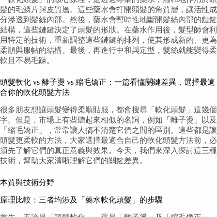
髮的毛鱗片與皮質層。這些藥水會打開頭髮的角質層，讓活性成
分滲透到髮絲內部。然後，藥水會暫時性地斷開髮絲內部的鏈鍵
結構，這些鏈鍵決定了頭髮的形狀。在藥水作用後，髮型師會利
用特定的技術，重新調整這些鏈鍵的排列，使其形成新的、更為
柔順與服帖的結構。最後，再進行中和與定型，髮絲就能變得柔
軟且不易毛躁。
頭髮軟化 vs 離子燙 vs 縮毛矯正：一篇看懂關鍵差異，選擇最適
合你的軟化頭髮方法
很多朋友想讓頭髮變得柔順貼服，都會搜尋「軟化頭髮」這幾個
字。但是，市場上有些聽起來相似的名詞，例如「離子燙」以及
「縮毛矯正」，常常讓人搞不清楚它們之間的區別。這些都是讓
頭髮更柔軟的方法，大家選擇最適合自己的軟化頭髮方法前，必
須先了解它們的真正意義與效果。今天，我們來深入探討這三種
技術，幫助大家清晰理解它們的關鍵差異。
本質與技術分野
原理比較：三者均涉及「藥水軟化頭髮」的步驟