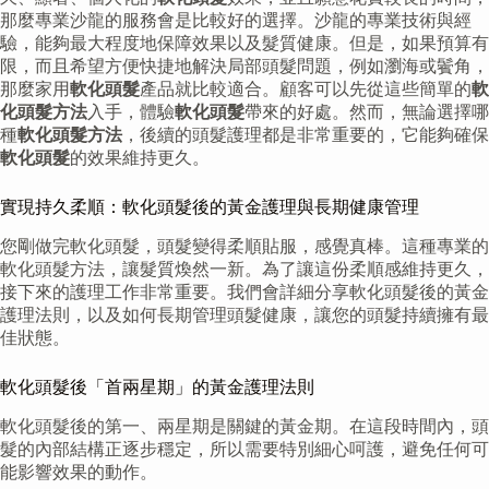
那麼專業沙龍的服務會是比較好的選擇。沙龍的專業技術與經
驗，能夠最大程度地保障效果以及髮質健康。但是，如果預算有
限，而且希望方便快捷地解決局部頭髮問題，例如瀏海或鬢角，
那麼家用
軟化頭髮
產品就比較適合。顧客可以先從這些簡單的
軟
化頭髮方法
入手，體驗
軟化頭髮
帶來的好處。然而，無論選擇哪
種
軟化頭髮方法
，後續的頭髮護理都是非常重要的，它能夠確保
軟化頭髮
的效果維持更久。
實現持久柔順：軟化頭髮後的黃金護理與長期健康管理
您剛做完軟化頭髮，頭髮變得柔順貼服，感覺真棒。這種專業的
軟化頭髮方法，讓髮質煥然一新。為了讓這份柔順感維持更久，
接下來的護理工作非常重要。我們會詳細分享軟化頭髮後的黃金
護理法則，以及如何長期管理頭髮健康，讓您的頭髮持續擁有最
佳狀態。
軟化頭髮後「首兩星期」的黃金護理法則
軟化頭髮後的第一、兩星期是關鍵的黃金期。在這段時間內，頭
髮的內部結構正逐步穩定，所以需要特別細心呵護，避免任何可
能影響效果的動作。