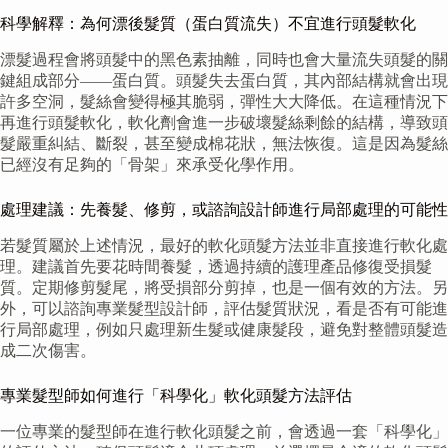
科學解釋：為何漂後髮質（蛋白質流失）不宜進行頭髮軟化
漂髮過程會將頭髮中的黑色素抽離，同時也會大量流失頭髮的關
鍵組成部分——蛋白質。頭髮失去蛋白質，其內部結構就會出現
許多空洞，髮絲會變得極其脆弱，彈性大大降低。在這種情況下
再進行頭髮軟化，軟化劑會進一步破壞髮絲剩餘的結構，導致頭
髮嚴重糾結、斷裂，甚至變成棉花狀，無法恢復。這是因為髮絲
已經沒有足夠的「骨架」來承受化學作用。
處理建議：先養髮、修剪，或諮詢設計師進行局部處理的可能性
若髮質屬於上述情況，最好的軟化頭髮方法並非直接進行軟化處
理。建議首先要花時間養髮，透過持續的護理產品修復受損髮
質。定期修剪髮尾，將受損部分剪掉，也是一個有效的方法。另
外，可以諮詢專業髮型設計師，評估髮質狀況，看是否有可能進
行局部處理，例如只處理新生髮或健康髮段，避免對整體頭髮造
成二次傷害。
專業髮型師如何進行「科學化」軟化頭髮方法評估
一位專業的髮型師在進行軟化頭髮之前，會透過一套「科學化」