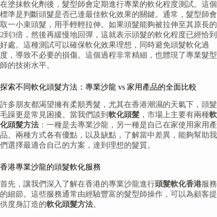
在塗抹軟化劑後，髮型師會定期進行專業的軟化程度測試。這個
標準是判斷頭髮是否已達最佳軟化效果的關鍵。通常，髮型師會
取一小束頭髮，用手輕輕拉伸。如果頭髮能夠被拉伸至其原長的
2到3倍，然後再緩慢地回彈，這就表示頭髮的軟化程度已經恰到
好處。這種測試可以確保軟化效果理想，同時避免頭髮軟化過
度，導致不必要的損傷。這個過程非常精細，也體現了專業髮型
師的技術水平。
探索不同軟化頭髮方法：專業沙龍 vs 家用產品的全面比較
許多朋友都渴望擁有柔順秀髮，尤其在香港潮濕的天氣下，頭髮
毛躁更是常見困擾。當我們談到
軟化頭髮
，市場上主要有兩種
軟
化頭髮方法
：一種是去專業沙龍，另一種是自己在家使用家用產
品。兩種方式各有優點，以及缺點，了解當中差異，能夠幫助我
們選擇最適合自己的方案，達到理想的髮質。
香港專業沙龍的頭髮軟化服務
首先，讓我們深入了解在香港的專業沙龍進行
頭髮軟化香港
服務
的細節。這些服務通常由經驗豐富的髮型師操作，可以為顧客提
供度身訂造的
軟化頭髮方法
。