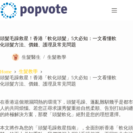
Skip
to
content
頭髮毛躁救星！香港「軟化頭髮」5大必知：一文看懂軟
化頭髮方法、價錢、護理及常見問題
生髮醫生
生髮教學
生髮教學
Home
頭髮毛躁救星！香港「軟化頭髮」5大必知：一文看懂軟
化頭髮方法、價錢、護理及常見問題
在香港這個潮濕悶熱的環境下，頭髮毛躁、蓬亂難馴幾乎是都市
人的共同煩惱。若您正尋求讓秀髮重拾自然柔順、告別打結糾纏
的終極解決方案，那麼「頭髮軟化」絕對是您的理想選擇。
本文將作為您的「頭髮毛躁救星指南」，全面剖析香港「軟化頭