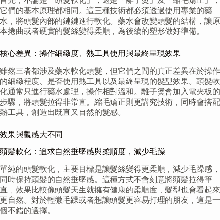
首先，不論是「頭髮軟化」，還是「離子燙」及「縮毛矯正」，
它們的基本原理都相同。這三種技術都必須透過使用專業的藥
水，將頭髮內部的鏈鍵進行軟化。藥水會改變頭髮的結構，讓原
本捲曲或者硬實的髮絲變得柔順，為後續的塑形做好準備。
核心差異：操作細緻度、熱工具使用與最終呈現效果
雖然三者都涉及藥水軟化頭髮，但它們之間的真正差異在於操作
的細緻程度、是否使用熱工具以及最終呈現的髮型效果。頭髮軟
化通常只進行藥水處理，操作相對溫和。離子燙會加入電夾板的
步驟，將頭髮拉得非常直。縮毛矯正則更講究技術，同時會搭配
熱工具，創造出既直又自然的髮感。
效果與觀感大不同
頭髮軟化：追求自然垂墜感與柔順度，減少毛躁
單純的頭髮軟化，主要目標是讓髮絲變得更柔順，減少毛躁感，
同時保持頭髮的自然垂墜感。這種方式不會刻意將頭髮拉得筆
直，效果比較像頭髮天生就擁有健康的柔順度，髮型也會看起來
更自然。對於輕微毛躁或者想讓頭髮更容易打理的朋友，這是一
個不錯的選擇。