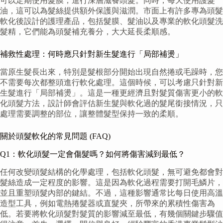
可以定期使用髮膜，進行深層滋養頭髮。同時，每天使用護髮
油，這可以為髮絲提供額外保護與滋潤。市面上有許多專為頭髮
軟化後設計的護理產品，包括髮膜、髮油以及專業的軟化頭髮洗
髮精，它們能為頭髮補充養分，大大延長柔順感。
補救性處理：何時應只針對新生髮進行「局部補燙」
當原生髮長出來，特別是髮根部分開始出現自然捲或毛躁時，您
不需要每次都整頭進行軟化處理。這個時候，可以考慮只針對新
生髮進行「局部補燙」。這是一種更經濟且對髮質傷害更小的軟
化頭髮方法，設計師會評估新生髮與軟化過的髮尾銜接情況，只
處理需要調整的部位，讓整體髮型保持一致的柔順。
關於頭髮軟化的常見問題 (FAQ)
Q1：軟化頭髮一定會傷髮嗎？如何將傷害減到最低？
任何改變頭髮結構的化學處理，包括軟化頭髮，無可避免都會對
髮絲造成一定程度的影響。這是因為軟化過程需要打開毛鱗片，
並且重塑頭髮內部的鍵結。不過，這種影響通常比每日使用高溫
造型工具，例如電熱捲髮器或直髮夾，所帶來的累積性傷害為
低。若要將軟化頭髮對髮質的影響減至最低，有幾個關鍵步驟值