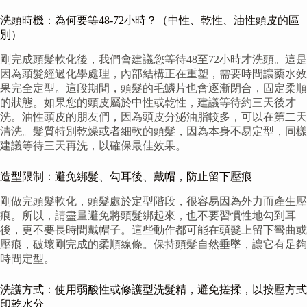
洗頭時機：為何要等48-72小時？（中性、乾性、油性頭皮的區
別）
剛完成頭髮軟化後，我們會建議您等待48至72小時才洗頭。這是
因為頭髮經過化學處理，內部結構正在重塑，需要時間讓藥水效
果完全定型。這段期間，頭髮的毛鱗片也會逐漸閉合，固定柔順
的狀態。如果您的頭皮屬於中性或乾性，建議等待約三天後才
洗。油性頭皮的朋友們，因為頭皮分泌油脂較多，可以在第二天
清洗。髮質特別乾燥或者細軟的頭髮，因為本身不易定型，同樣
建議等待三天再洗，以確保最佳效果。
造型限制：避免綁髮、勾耳後、戴帽，防止留下壓痕
剛做完頭髮軟化，頭髮處於定型階段，很容易因為外力而產生壓
痕。所以，請盡量避免將頭髮綁起來，也不要習慣性地勾到耳
後，更不要長時間戴帽子。這些動作都可能在頭髮上留下彎曲或
壓痕，破壞剛完成的柔順線條。保持頭髮自然垂墜，讓它有足夠
時間定型。
洗護方式：使用弱酸性或修護型洗髮精，避免搓揉，以按壓方式
印乾水分