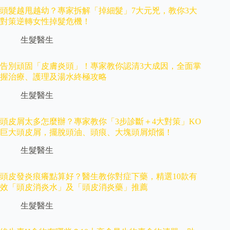
頭髮越甩越幼？專家拆解「掉細髮」7大元兇，教你3大
對策逆轉女性掉髮危機！
生髮醫生
告別頑固「皮膚炎頭」！專家教你認清3大成因，全面掌
握治療、護理及湯水終極攻略
生髮醫生
頭皮屑太多怎麼辦？專家教你「3步診斷＋4大對策」KO
巨大頭皮屑，擺脫頭油、頭痕、大塊頭屑煩惱！
生髮醫生
頭皮發炎痕癢點算好？醫生教你對症下藥，精選10款有
效「頭皮消炎水」及「頭皮消炎藥」推薦
生髮醫生