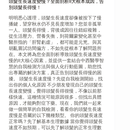
頭髮生長速度變慢？全面剖析8大根本成因，告
別頭髮長得慢！
明明悉心護理，頭髮生長速度卻像被按下了慢
播鍵，望穿秋水仍不見長度增加？您並非孤單
一人。頭髮長得慢，背後成因往往錯綜複雜，
從生活壓力、營養失衡，到荷爾蒙變化甚至中
醫所指的「肝腎虧虛」，都可能是元兇。與其
胡亂嘗試坊間偏方，不如先從根本了解問題所
在。本文將為您全面剖析導致頭髮生長速度變
慢的8大核心因素，並提供一套結合中西醫學智
慧的自我檢測方法與個人化行動藍圖，助您找
出專屬的解決方案，真正告別頭髮長得慢的困
擾。 頭髮生長速度慢？先從自我檢測開始，找
出你的個人化原因 不少朋友發現自己的頭髮生
長速度變慢，覺得頭髮長得很慢，不像以前那
樣快速。這種情況可能原因很多，但找出具體
原因，才能夠對症下藥。現在，我們就一起來
做一個簡單的自我檢測，看看你的頭髮生長速
度慢是否屬於以下幾種類型。 你的頭髮長速度
正常嗎？先了解基本生理數據 當你覺得頭髮長
速度不如預期，可以先了解頭髮的正常生理數