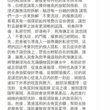
位的精油按摩，最後更有特色的采耳與耳燭
等，目標是讓客人獲得徹底的放鬆與煥新。 沉
浸式服務流程拆解：驗證每一分錢的價值 讓我
們一步一步來拆解「不要洗頭」的服務流程，
看看其每一個環節如何堆疊出這份價值，讓您
對這趟奢華之旅有更清晰的認識。 前奏與準
備：私密空間、舒適袍子、死海鹽足浴 當您踏
入「不要洗頭」的門檻，服務就已經開始。首
先，您會被引導進入一個專屬的私密空間。這
裡的設計考量到您的個人隱私，並且提供舒適
的袍子讓您換上，營造出輕鬆自在的氛圍。接
著，服務人員會為您準備溫熱的死海鹽足浴。
將雙腳浸泡在充滿礦物質的鹽水中，有助於舒
緩足部疲勞，促進血液循環，同時也為接下來
的全身放鬆做好準備。這個開場儀式，目的就
是讓您的身心從進入店內的那一刻起，就能迅
速卸下外界的喧囂與壓力。 臉部深層護理：從
洗卸、去角質到保濕面膜 足浴之後，臉部護理
隨即展開。美容師會使用專業產品，為您進行
細緻的臉部洗卸，徹底清除臉上的妝容與污
垢。然後，透過溫和的去角質步驟，幫助去除
老廢角質，讓肌膚恢復潔淨與柔滑。最後，會