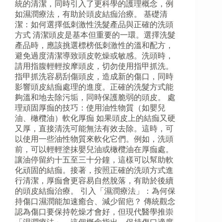
統的清潔，同時引入了更科學的護理概念，例
如濕潤療法，有助於頭皮結痂治療。 基礎清
潔：如何選擇低刺激性洗髮產品與正確的洗頭
方式 清潔頭皮是基本但重要的一環。選擇洗髮
產品時，應該挑選標榜低刺激性的溫和配方，
避免過度清潔導致頭皮乾燥或敏感。洗頭時，
請用指腹輕輕按摩頭皮，切勿使用指甲抓洗。
指甲抓洗容易刮傷頭皮，造成新的傷口，同時
影響頭皮結痂處理的進度。正確的洗髮方式能
夠溫和地去除污垢，同時保護脆弱的頭皮。 處
理頑固厚痂的技巧：使用油性物質（如嬰兒
油、橄欖油）軟化厚痂 如果頭皮上的結痂又硬
又厚，直接清洗可能無法有效去除。這時，可
以使用一些油性物質來軟化它們。例如，洗頭
前，可以輕輕塗抹嬰兒油或橄欖油在厚痂處。
讓油停留約十五至三十分鐘，這樣可以幫助軟
化頑固的結痂。接著，按照正確的洗頭方式進
行清潔，厚痂會更容易自然脫落，有助於後續
的頭皮結痂治療。 引入「濕潤療法」：為何保
持傷口濕潤能加速癒合、減少留疤？ 傳統觀念
認為傷口要保持乾燥才會好，但現代醫學推崇