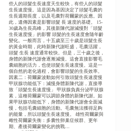
些人的頭髮生長速度天生較快，有些人的頭髮
生長速度慢。這是因為基因決定了頭髮毛囊的
生長週期長度，以及毛囊對荷爾蒙的反應。因
此，遺傳因素是影響頭髮 長 速度的基礎。 15-
30歲為生長高峰，其後新陳代謝減慢對「頭髮
生長速度慢」的影響 頭髮的生長速度會隨年齡
變化。一般而言，十五歲至三十歲是頭髮生長
的黃金時期，此時新陳代謝旺盛，毛囊活躍，
頭髮 生長 速度通常較快。但是，三十歲之後，
身體的新陳代謝會逐漸減慢。這會直接影響毛
囊細胞的活力，也使頭髮生長速度慢。這是一
個自然的老化過程，會影響頭髮的生長效率。
因素二：荷爾蒙波動如何引致頭髮生長速度慢
甲狀腺功能低下：減慢身體新陳代謝，直接導
致「頭髮生長速度慢」 甲狀腺負責分泌甲狀腺
素，這種荷爾蒙可以調節身體的新陳代謝。如
果甲狀腺功能低下，身體的新陳代謝會全面減
慢，包括毛囊細胞的活動。毛囊無法獲得足夠
的能量，所以頭髮生長速度慢。 雄性荷爾蒙與
雌性荷爾蒙失衡：多囊性卵巢症候群、更年
期、產後荷爾蒙變化的挑戰…