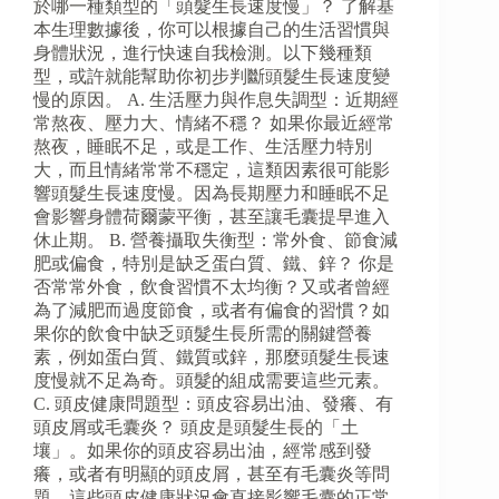
於哪一種類型的「頭髮生長速度慢」？ 了解基
本生理數據後，你可以根據自己的生活習慣與
身體狀況，進行快速自我檢測。以下幾種類
型，或許就能幫助你初步判斷頭髮生長速度變
慢的原因。 A. 生活壓力與作息失調型：近期經
常熬夜、壓力大、情緒不穩？ 如果你最近經常
熬夜，睡眠不足，或是工作、生活壓力特別
大，而且情緒常常不穩定，這類因素很可能影
響頭髮生長速度慢。因為長期壓力和睡眠不足
會影響身體荷爾蒙平衡，甚至讓毛囊提早進入
休止期。 B. 營養攝取失衡型：常外食、節食減
肥或偏食，特別是缺乏蛋白質、鐵、鋅？ 你是
否常常外食，飲食習慣不太均衡？又或者曾經
為了減肥而過度節食，或者有偏食的習慣？如
果你的飲食中缺乏頭髮生長所需的關鍵營養
素，例如蛋白質、鐵質或鋅，那麼頭髮生長速
度慢就不足為奇。頭髮的組成需要這些元素。
C. 頭皮健康問題型：頭皮容易出油、發癢、有
頭皮屑或毛囊炎？ 頭皮是頭髮生長的「土
壤」。如果你的頭皮容易出油，經常感到發
癢，或者有明顯的頭皮屑，甚至有毛囊炎等問
題，這些頭皮健康狀況會直接影響毛囊的正常