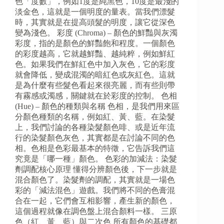
色「度數」，例如1度是純黑色，10度是最淺的
淡金色，這就是一個明度的量表。當我們漂髮
時，其實就是在提高頭髮的明度，讓它從深色
變為淺色。 彩度 (Chroma) – 顏色的鮮豔與灰濁
彩度，指的是顏色的鮮豔飽和程度。一個顏色
的彩度越高，它就越鮮豔、越純粹，例如鮮紅
色。如果我們在鮮紅色中加入灰色，它的彩度
就會降低，變成混濁的暗紅色或灰紅色。這就
是為什麼有些髮色看起來很亮麗，而有些則帶
有霧感或濁感，關鍵就在於彩度的控制。 色相
(Hue) – 顏色的種類與名稱 色相，是我們用來區
分顏色種類的名稱，例如紅、黃、藍。在染髮
上，我們討論的各種染髮顏色啡、或是近年流
行的染髮顏色灰色，其實都是在討論不同的色
相。色相是色彩最基本的特徵，它告訴我們這
究竟是「哪一種」顏色。 色彩的加減法：染髮
劑調配核心原理 懂得分辨顏色後，下一步就是
混合顏色了。染髮劑的調配，其實就是一場色
彩的「減法混色」遊戲。我們將不同的色膏混
合在一起，它們會互相影響，產生新的顏色，
這個過程就像在調色盤上混合顏料一樣。 三原
色（紅、黃、藍）與二次色 所有顏色的基礎都