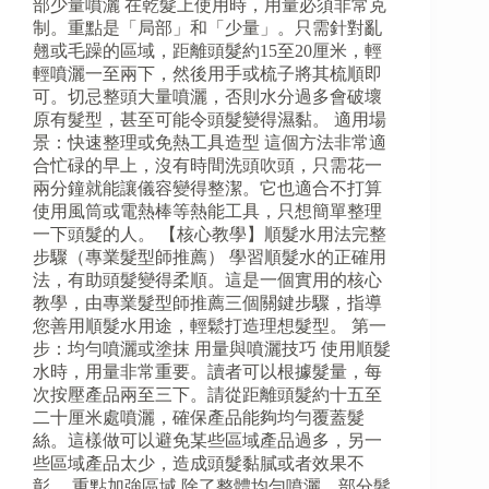
部少量噴灑 在乾髮上使用時，用量必須非常克
制。重點是「局部」和「少量」。只需針對亂
翹或毛躁的區域，距離頭髮約15至20厘米，輕
輕噴灑一至兩下，然後用手或梳子將其梳順即
可。切忌整頭大量噴灑，否則水分過多會破壞
原有髮型，甚至可能令頭髮變得濕黏。 適用場
景：快速整理或免熱工具造型 這個方法非常適
合忙碌的早上，沒有時間洗頭吹頭，只需花一
兩分鐘就能讓儀容變得整潔。它也適合不打算
使用風筒或電熱棒等熱能工具，只想簡單整理
一下頭髮的人。 【核心教學】順髮水用法完整
步驟（專業髮型師推薦） 學習順髮水的正確用
法，有助頭髮變得柔順。這是一個實用的核心
教學，由專業髮型師推薦三個關鍵步驟，指導
您善用順髮水用途，輕鬆打造理想髮型。 第一
步：均勻噴灑或塗抹 用量與噴灑技巧 使用順髮
水時，用量非常重要。讀者可以根據髮量，每
次按壓產品兩至三下。請從距離頭髮約十五至
二十厘米處噴灑，確保產品能夠均勻覆蓋髮
絲。這樣做可以避免某些區域產品過多，另一
些區域產品太少，造成頭髮黏膩或者效果不
彰。 重點加強區域 除了整體均勻噴灑，部分髮