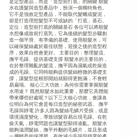
是定型產品，而是「造型前打底」的關鍵 順髮
水在護髮與造型產品中，扮演一個獨特角色。
它不是強效定型產品，不能取代髮蠟或髮泥，
卻是打造理想髮型不可或缺的「打底」基石。
定位：造型前打底的關鍵基石 各位可以將順髮
水想像成妝前打底乳，它為後續的髮型步驟創
造一個平滑、有準備的基礎。使用順髮水，可
以確保髮絲處於最佳狀態，迎接之後的造型程
序，效果自然會更好。 主要目的：整理髮流、
撫平毛躁、提供基礎支撐 順髮水的主要目的，
在於整理雜亂的髮流，撫平因為濕氣或乾燥造
成的毛躁。它同時能夠提供髮絲輕微的基礎支
撐，讓髮型從根部開始就顯得更飽滿，不會輕
易扁塌。 核心三大功效：為何你需要掌握順髮
水用途？ 既然順髮水如此重要，那麼它具體能
帶來哪些好處呢？以下三大核心功效，會讓各
位明白為何它會是每日造型的秘密武器。 撫平
毛躁與靜電 許多人因為髮絲毛鱗片受損，或是
環境濕度變化，導致頭髮容易出現毛躁。在乾
燥天氣，靜電問題也讓髮型顯得凌亂。順髮水
能夠滋潤髮絲，撫平外翻的毛鱗片，並且形成
一層輕盈的保護膜，有效減少毛躁與靜電的產