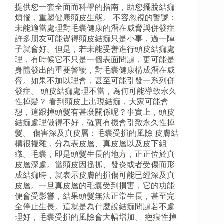
提供您一套全面而科學的指南，助您擺脫結痂
煩惱，重塑健康頭皮生態。 不容忽視的警號：
未能適當處理對毛囊健康的潛在威脅與併發症
許多朋友可能覺得頭皮結痂只是小事，過一陣
子就會好。但是，若未能妥善進行頭皮結痂處
理，有時候它不只是一個表面問題，更可能是
身體發出的重要警號，對毛囊健康構成潛在威
脅。如果不加以理會，甚至可能引發一系列併
發症。 頭皮結痂處理不當，為何可能導致永久
性掉髮？ 看到頭皮上出現結痂，大家可能會
想，這跟掉頭髮有甚麼關係呢？事實上，頭皮
結痂處理做得不好，確實有機會引致永久性掉
髮。 傷害深及真皮層：毛囊受損的風險 皮膚結
構很複雜，分為表皮層、真皮層以及皮下組
織。毛囊，即是頭髮生長的地方，正正位於真
皮層深處。當頭皮因搔抓、發炎或者受傷而形
成結痂時，就表示皮膚的損傷可能已經深及真
皮層。一旦真皮層的毛囊受到損害，它的功能
便會受影響，結果頭髮無法正常生長，甚至完
全停止生長。這就是為什麼說結痂問題若不處
理好，毛囊受損的風險會大幅增加。 疤痕性掉