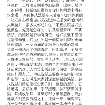
頭」、「菲越式」同「Eva越式」，由價格、服
務流程、王牌項目到環境細節逐一比拼，幫你
一篇睇晒，輕鬆搵出最符合你預算同需求嘅心
水之選！ 為何越式洗髮令人著迷？從頭到腳的
一站式身心療癒 越式洗髮近年在香港和台灣都
人氣急升，很多人都想知道「不想洗頭越式洗
髮價格」究竟是怎樣的，以及這種聲稱「不要
洗頭」的體驗是否物有所值。越式洗髮不僅僅
是清潔頭髮，它提供的是一個從頭到腳的全面
護理體驗，一次過滿足多種身心放鬆的需求。
這是一個結合了傳統洗髮、臉部護理、全身按
摩及其他特色療程的綜合服務，旨在幫助都市
人擺脫日常疲勞，重新注入活力。 現代人舒壓
新寵：傳統洗髮無法比擬的全面性體驗 現今生
活節奏急速，人們常常感到身心俱疲，需要高
效的舒壓方式。傳統洗髮主要集中在頭部清潔
與造型，無法滿足大家對深度放鬆的渴望。越
式洗髮則將這個概念提升到一個新的層次。它
將足浴、肩頸按摩、手部護理、臉部清潔與保
濕、耳燭或采耳，甚至頸部水療等服務，巧妙
地融入到整個流程之中。這樣一來，顧客可以
在一個舒適的環境裡，躺在同一張椅子上，享