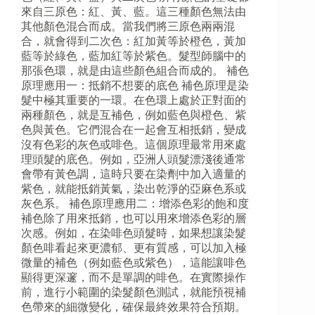
來自三原色：紅、黃、藍。這三種顏色無法由
其他顏色混合而成。當我們將三原色兩兩混
合，就會得到二次色：紅加黃等於橙色，黃加
藍等於綠色，藍加紅等於紫色。髮型師腦中的
那張色環，就是由這些顏色組合而成的。 補色
原理應用一：抵銷不想要的底色 補色原理是染
髮中極其重要的一環。在色環上處於正對面的
兩種顏色，就是互補色，例如藍色與橙色、紫
色與黃色。它們混合在一起會互相抵銷，變成
沒有色彩的灰色或啡色。這個原理最常用來處
理頭髮的底色。例如，亞洲人頭髮漂淺後通常
會帶有黃色調，這時只要在染劑中加入適量的
紫色，就能抵銷黃氣，染出乾淨的亞麻色系或
灰色系。 補色原理應用二：增添色彩的飽和度
補色除了用來抵銷，也可以用來增添色彩的層
次感。例如，在染啡色頭髮時，如果想讓染髮
顏色啡看起來更濃郁、更有質感，可以加入極
微量的補色（例如藍色或紫色），這能讓啡色
顯得更深邃，而不是單調的啡色。在實際操作
前，進行小範圍的染髮顏色測試，就能預視補
色帶來的細微變化，確保最終效果符合預期。