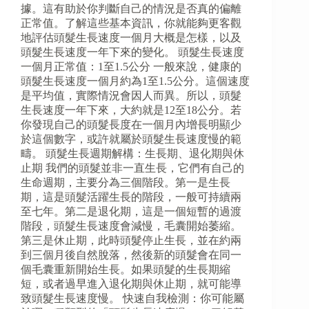
據。這有助於你判斷自己的情況是否真的偏離
正常值。了解這些基本資訊，你就能夠更客觀
地評估頭髮生長速度一個月大概是怎樣，以及
頭髮生長速度一年下來的變化。 頭髮生長速度
一個月正常值：1至1.5公分 一般來說，健康的
頭髮生長速度一個月約為1至1.5公分。這個速度
是平均值，實際情況會因人而異。所以，頭髮
生長速度一年下來，大約就是12至18公分。若
你發現自己的頭髮長度在一個月內增長明顯少
於這個數字，或許就屬於頭髮生長速度慢的範
疇。 頭髮生長週期解構：生長期、退化期與休
止期 我們的頭髮並非一直生長，它們有自己的
生命週期，主要分為三個階段。第一是生長
期，這是頭髮活躍生長的階段，一般可持續兩
至七年。第二是退化期，這是一個短暫的過渡
階段，頭髮生長速度會減慢，毛囊開始萎縮。
第三是休止期，此時頭髮停止生長，並在約兩
到三個月後自然脫落，然後新的頭髮會在同一
個毛囊重新開始生長。如果頭髮的生長期縮
短，或者過早進入退化期與休止期，就可能導
致頭髮生長速度慢。 快速自我檢測：你可能屬