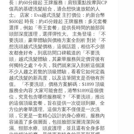
長：約60分鐘起 王牌服務：肩頸重點按摩與CP
值高的基礎洗髮組合，適合想快速放鬆的人
士。 店家：Eva越式洗髮 主打價位：約新台幣
$600起 時長：約45分鐘起 王牌服務：多元套餐
選擇，例如「帝王套餐」提供長時間的臉部與
頭部深度護理，選擇彈性大。 主角登場：「不
要洗頭」豪華體驗與價格方案全剖析 對於「不
想洗頭越式洗髮價格」這個話題，相信不少朋
友都會好奇，到底坊間口碑載道的「不要洗
頭」越式洗髮體驗，其豪華服務與定價背後有
何獨特之處？今天，我們就來深入剖析這個讓
不少人趨之若鶩的頂級體驗，看看它如何定義
越式洗髮的新高度，以及這筆開支是否物有所
值。 「不要洗頭」價格方案解碼：$1899 頂級
服務全內容 大家可能會想，港幣$1899這個價
位，究竟包含哪些服務呢？「不要洗頭」推出
的這個頂級套餐，旨在提供一次從頭到腳、全
方位的奢華護理。這個方案不僅僅是一次洗
頭，它更是一套精心設計的身心療程。服務內
容涵蓋了多個層面，包括臉部深層清潔與保
濕、頸部水療、頭皮護理，並且還有全身多部