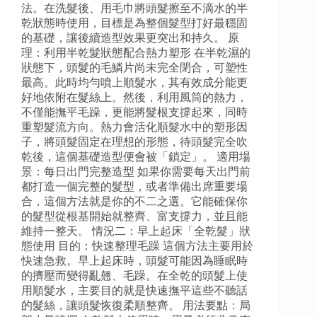
法。在洗髮後、用毛巾將頭髮擦至不滴水的半
乾狀態時使用，目標是為整個髮型打好最穩固
的基礎，讓後續造型效果更突出和持久。 原
理：利用半乾髮狀態配合熱力塑形 在半乾濕的
狀態下，頭髮的毛鱗片尚未完全閉合，可塑性
最高。此時均勻噴上順髮水，其有效成分能更
好地依附在髮絲上。然後，利用風筒的熱力，
不僅能撫平毛躁，更能將髮根支撐起來，同時
重塑髮流方向。熱力會活化順髮水中的塑形因
子，將頭髮固定在理想的形態，待頭髮完全吹
乾後，這個基礎造型便會被「鎖定」。 適用場
景：每日出門完整造型 如果你需要每天出門前
都打造一個完整的髮型，或者準備出席重要場
合，這個方法就是你的不二之選。它能確保你
的髮型從根基開始就整齊、富支撐力，並且能
維持一整天。 情況二：早上起床「全乾髮」狀
態使用 目的：快速整理毛躁 這個方法主要用於
快速急救。早上起床時，頭髮可能因為睡眠時
的擠壓而變得亂翹、毛躁。在全乾的頭髮上使
用順髮水，主要目的就是快速撫平這些不聽話
的髮絲，讓頭髮恢復柔順整齊。 用法要點：局