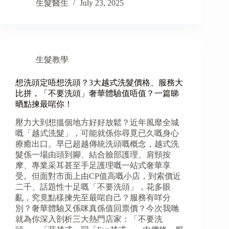
生髮醫生
July 23, 2025
生髮教學
想洗頭定唔想洗頭？3大越式洗髮價格、服務大
比拼，「不要洗頭」奢華體驗值唔值？一篇睇
晒點揀最啱你！
壓力大到想搵個地方好好放鬆？近年風靡全城
嘅「越式洗髮」，可能就係你尋覓已久嘅身心
療癒出口。早已超越傳統洗頭嘅概念，越式洗
髮係一場由頭到腳、結合臉部護理、肩頸按
摩、專業采耳甚至手足護理嘅一站式奢華享
受。但面對市面上由CP值高嘅小店，到索價近
二千、話題性十足嘅「不要洗頭」，花多眼
亂，究竟點樣揀先至最啱自己？服務有咩分
別？奢華體驗又係咪真係值回票價？今次我哋
就為你深入剖析三大熱門店家：「不要洗