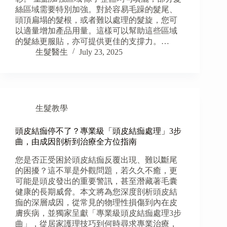
絲區域需要特別加強。對於容易毛躁的髮尾、
頭頂扁塌的髮根，或者難以處理的髮旋，您可
以適量增加產品用量。這樣可以幫助這些區域
的髮絲更服貼，亦可提供更佳的支撐力。…
生髮醫生
July 23, 2025
生髮教學
頭皮結痂停不了？專業級「頭皮結痂處理」3步
曲，由成因剖析到治療全方位指南
您是否正受困於頭皮結痂反覆出現、難以斷尾
的困擾？這不單是外觀問題，若久久不癒，更
可能是頭皮發出的重要警訊，甚至潛藏著毛囊
健康的長期威脅。本文將為您深度剖析頭皮結
痂的深層成因，從常見的物理性損傷到內在皮
膚疾病，並獨家呈獻「專業級頭皮結痂處理3步
曲」，從居家護理技巧到何時尋求專業治療，