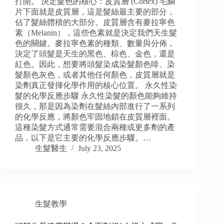
打開。 決定髮色的核心：皮質層 (Cortex) 毛鱗
片下面就是皮質層，這是髮絲最主要的部分，
佔了髮絲體積的大部分。皮質層含有麥拉寧色
素（Melanin），這些色素就是決定我們天生髮
色的關鍵。麥拉寧色素的種類、數量與分佈，
決定了頭髮是天生的黑色、棕色、金色，還是
紅色。因此，想要將頭髮染成染髮顏色啡、染
髮顏色灰色，或者其他任何顏色，皮質層就是
染劑真正發揮化學作用的核心位置。 永久性染
髮的化學反應步驟 永久性染髮的顏色能夠維持
很久，那是因為染劑在髮絲內部進行了一系列
的化學反應，將顏色牢固地鎖在皮質層裡面。
這種染髮方式通常需要混合兩種或更多劑的產
品，以下是它主要的化學反應步驟。…
生髮醫生
July 23, 2025
生髮教學