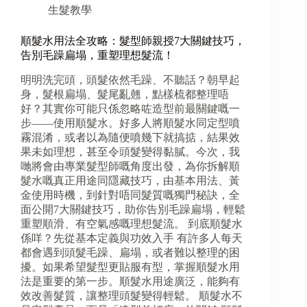
生髮教學
順髮水用法全攻略：髮型師親授7大關鍵技巧，
告別毛躁扁塌，重塑理想髮流！
明明洗完頭，頭髮依然毛躁、不聽話？朝早起
身，髮根扁塌、髮尾亂翹，點樣梳都整理唔
好？其實你可能只係忽略咗造型前最關鍵嘅一
步——使用順髮水。好多人將順髮水同定型噴
霧混淆，或者以為隨便噴幾下就搞掂，結果效
果未如理想，甚至令頭髮變得黏膩。今次，我
哋將會由專業髮型師嘅角度出發，為你拆解順
髮水嘅真正用途同隱藏技巧，由基本用法、黃
金使用時機，到針對唔同髮質嘅獨門秘訣，全
面公開7大關鍵技巧，助你告別毛躁扁塌，輕鬆
重塑順滑、有空氣感嘅理想髮流。 到底順髮水
係咩？先從基本定義與功效入手 有許多人每天
都會遇到頭髮毛躁、扁塌，或者難以整理的困
擾。如果希望髮型更貼服有型，掌握順髮水用
法是重要的第一步。順髮水用途廣泛，能夠有
效改善髮質，讓整理頭髮變得輕鬆。 順髮水不