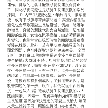
運作。健康的毛囊才能讓頭髮長速度保持正
常，因此頭皮問題也是頭髮生長速度慢的常見
原因。 D. 內部生理變化型：年齡增長、懷孕產
後、或有甲狀腺等荷爾蒙問題？ 某些內部生理
變化也會導致頭髮生長速度慢。例如，隨著年
齡增長，身體的新陳代謝會自然減慢，這包括
頭髮的生長。女性在懷孕產後，由於荷爾蒙急
劇變化，也常常會出現暫時性的頭髮生長速度
變慢或脫髮。此外，若有甲狀腺功能異常等荷
爾蒙問題，也可能影響頭髮的健康生長。 全面
剖析：為何會出現頭髮生長速度慢？中西醫學
整合解構8大成因 有時，您可能發現自己的頭髮
生長速度變慢，頭髮 長 速度不如以往，甚至頭
髮生長速度一個月只有一點點。這是一個普遍
的現象，並非單一因素造成。頭髮生長速度
慢，背後通常有多個成因，了解這些原因，是
改善問題的第一步。現在，我們就從中西醫角
度，一起深入探討造成頭髮生長速度慢的八大
關鍵因素。 因素一：遺傳與年齡如何影響頭髮
生長速度 基因如何決定您的頭髮生長潛力 每個
人天生體質不同，頭髮生長潛力亦有差異。有