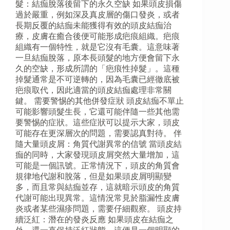
髮：結痂脫落後留下的永久空缺 如果頭皮損傷
過於嚴重，例如深及真皮層的傷口發炎，或者
長期反覆的結痂未能獲得有效的頭皮結痂治
療，皮膚在癒合後便可能形成疤痕組織。疤痕
組織有一個特性，就是它沒有毛囊。這意味著
一旦結痂脫落，原本長頭髮的地方便會留下永
久的空缺，形成所謂的「疤痕性掉髮」。這種
掉髮通常是不可逆轉的，因為毛囊已經徹底被
疤痕取代，因此適當的頭皮結痂處理非常關
鍵。 需要警惕的其他併發症狀 頭皮結痂不單止
可能影響頭髮生長，它還可能伴隨一些其他需
要警惕的症狀。這些症狀可以提示大家，頭皮
可能存在更深層次的問題，需要認真對待。 伴
隨大量頭皮屑：角質代謝異常的信號 當頭皮結
痂的同時，大家發現頭皮屑突然大量增加，這
可能是一個訊號。正常情況下，頭皮的角質會
規律地代謝和脫落，但是如果頭皮屑明顯變
多，而且常與結痂並存，這就暗示頭皮的角質
代謝可能出現異常。這情況常見於脂漏性皮膚
炎或者某些濕疹問題，需要仔細觀察。 頭皮持
續泛紅：潛在的發炎反應 如果頭皮在結痂之