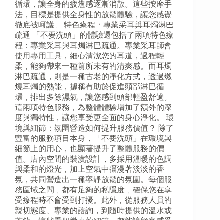
循環，讓全身的疲憊感逐漸消散。這些按摩手
法，目標是提供全身性的放鬆體驗，讓您感覺
徹底被呵護。 特色療程：專業采耳與耳燭淋巴
疏通 「不要洗頭」的體驗還包括了兩項特色療
程：專業采耳與耳燭淋巴疏通。專業采耳師會
使用專用工具，細心清潔您的耳道，過程輕
柔，能夠帶來一種前所未有的清爽感。而耳燭
淋巴疏通，則是一種古老的淨化方式，透過燃
燒耳燭的熱能，據稱有助於促進頭部淋巴循
環，排出多餘濕氣，讓您感到頭部輕盈舒適。
這兩項特色服務，為整體體驗增加了額外的深
度與獨特性，讓您享受更全面的身心淨化。 環
境與細節：氛圍營造如何提升服務價值？ 除了
豐富的服務項目本身，「不要洗頭」在環境與
細節上的用心，也顯著提升了整體服務的價
值。店內空間的裝潢設計，多採用溫暖的色調
與柔和的燈光，加上空氣中彌漫著淡淡的香
氛，共同營造出一種寧靜放鬆的氛圍。每個服
務區域之間，都有足夠的私隱度，確保您在享
受療程時不會受到打擾。此外，從服務人員的
親切態度、專業的諮詢，到隨時提供的溫水或