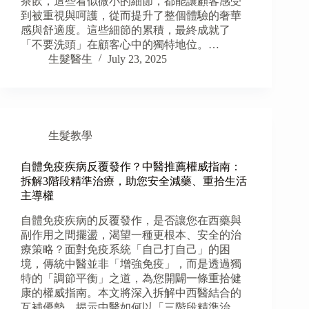
茶飲，這些看似微小的細節，都能讓顧客感受
到被重視與呵護，從而提升了整個體驗的奢華
感與舒適度。這些細節的累積，最終成就了
「不要洗頭」在顧客心中的獨特地位。…
生髮醫生
July 23, 2025
生髮教學
自體免疫疾病反覆發作？中醫推薦權威指南：
拆解3階段精準治療，助您安全減藥、重拾生活
主導權
自體免疫疾病的反覆發作，是否讓您在西藥與
副作用之間擺盪，渴望一種更根本、安全的治
療策略？面對免疫系統「自己打自己」的困
境，傳統中醫並非「增強免疫」，而是透過獨
特的「調節平衡」之道，為您開闢一條重拾健
康的權威指南。本文將深入拆解中西醫結合的
互補優勢，揭示中醫如何以「三階段精準治