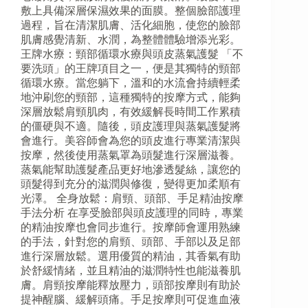
敷上具備深層保濕效果的面膜。整個臉部護理
過程，旨在清潔肌膚、活化細胞，使您的臉部
肌膚感覺清新、水潤，為整體體驗增添光彩。
王牌水療：頸部循環水療與頭皮蒸氣護髮 「不
要洗頭」的王牌項目之一，便是其獨特的頸部
循環水療。當您躺下，溫和的水流會持續輕柔
地沖刷您的頸部，這種獨特的按摩方式，能夠
深層放鬆肩頸肌肉，有效緩解長時間工作累積
的僵硬與不適。隨後，頭皮護理與蒸氣護髮將
會進行。美容師會為您的頭皮進行專業清潔與
按摩，然後使用蒸氣罩為頭髮進行深層滋養。
蒸氣能幫助護髮產品更好地滲透髮絲，讓您的
頭髮得到充分的滋潤與修復，變得更加柔順有
光澤。 全身放鬆：肩頸、頭部、手足精油按摩
手法分析 在享受臉部與頭皮護理的同時，專業
的精油按摩也會同步進行。按摩師會運用熟練
的手法，針對您的肩頸、頭部、手部以及足部
進行深層放鬆。選用優質的精油，其香氣有助
於舒緩情緒，並且精油的滋潤特性也能滋養肌
膚。肩頸按摩能釋放壓力，頭部按摩則有助於
提神醒腦、緩解頭痛。手足按摩則可促進血液