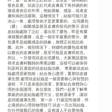
外，還一直保持泛紅狀態，這便是一個明顯的
發炎反應。頭皮泛紅代表皮膚底下有持續的刺
激或者炎症在作用，例如過敏、感染，或者皮
膚疾病的活躍期。這種情況下，結痂可能只是
冰山一角，處理發炎才是更重要的。 出現膿包
（膿）：細菌感染甚至皮膚癌前兆的警示 若頭
皮結痂處除了泛紅，還出現了膿包，即是有膿
液積聚的囊腫，這是一個非常嚴重的警示。膿
包通常是細菌感染的跡象，身體正在抵抗病
菌。此外，個別情況下，持續性的膿包或者難
以癒合的皮膚病變，甚至可能是皮膚癌前兆。
所以，一旦發現頭皮出現膿包，大家應該盡快
尋求皮膚科醫師的專業診斷，這樣可以確保得
到及時且適當的頭皮結痂治療。 專業級頭皮結
痂處理居家指南：結合身心護理，重塑頭皮健
康生態 處理頭皮結痂是一個需要耐心與智慧的
過程，不只是表面的清潔，更要結合身體與心
理的全面護理。各位朋友，我們一起來了解專
業級的頭皮結痂處理方法，從根源著手，讓頭
皮回復健康生態。 第一步：打破惡性循環，停
止搔抓的心理與物理技巧 頭皮一旦出現結痂，
往往伴隨難忍的痕癢，這會讓人不自覺地搔