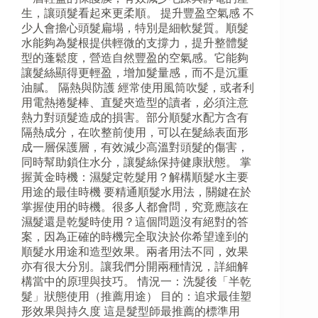
生，讓頭髮看起來更柔順。 提升豐盈空氣感 不
少人會擔心頭髮扁塌，特別是細軟髮質。順髮
水能夠為髮根提供輕微的支撐力，提升整體髮
型的蓬鬆度，營造自然豐盈的空氣感。它能夠
讓髮絲顯得更輕盈，增加髮量感，而不是沉重
油膩。 隔熱與防護 經常使用風筒吹髮，或者利
用電熱捲髮棒、直髮夾造型的讀者，必須注意
熱力對頭髮造成的損害。部分順髮水配方含有
隔熱成分，在吹整前使用，可以在髮絲表面形
成一層保護層，有效減少高溫對頭髮的傷害，
同時幫助鎖住水分，讓髮絲保持健康狀態。 掌
握黃金時機：濕髮定乾髮用？解構順髮水主要
用途的最佳時機 要精通順髮水用法，關鍵在於
掌握使用的時機。很多人都會問，究竟應該在
濕髮還是乾髮時使用？這個問題沒有絕對的答
案，因為正確的時機完全取決於你希望達到的
順髮水用途和造型效果。兩者用法不同，效果
亦有很大分別。讓我們分開兩種情況，詳細解
構當中的原理與技巧。 情況一：洗髮後「半乾
髮」狀態使用（推薦用途） 目的：追求最佳塑
形效果與持久度 這是髮型師最推薦的標準用