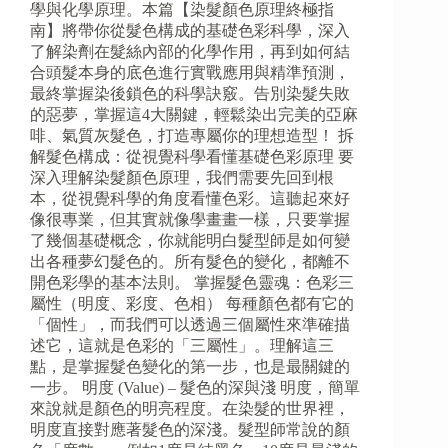
學與化學原理。本篇【染髮顏色原理終極指
南】將帶你從髮色構成的基礎色彩科學，深入
了解染劑在髮絲內部的化學作用，再到如何結
合頭髮本身的底色進行實戰應用與精準預測，
最終掌握染後鎖色的科學訣竅。告別染髮失敗
的惡夢，掌握這4大關鍵，輕鬆染出完美的亞麻
啡、氣質灰髮色，打造專屬你的理想造型！ 拆
解髮色構成：從視覺科學看懂基礎色彩原理 要
深入理解染髮顏色原理，我們需要先回到根
本，從視覺科學的角度看懂色彩。這聽起來好
像很專業，但其實就像學畫畫一樣，只要掌握
了幾個基礎概念，你就能明白髮型師是如何變
出各種夢幻髮色的。所有髮色的變化，都離不
開色彩學的基本法則。 掌握髮色靈魂：色彩三
屬性（明度、彩度、色相） 每種顏色都有它的
「個性」，而我們可以透過三個屬性來準確描
述它，這就是色彩的「三屬性」。理解這三
點，是掌握髮色變化的第一步，也是最關鍵的
一步。 明度 (Value) – 髮色的深與淺 明度，簡單
來說就是顏色的明亮程度。在染髮的世界裡，
明度直接對應著髮色的深淺。髮型師常說的顏