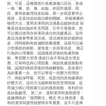
抓。可是，這種搔抓行為會讓傷口惡化，形成
一個「癢、抓、傷、結痂」的惡性循環。因
此，要有效處理頭皮結痂，第一步就是要停止
搔抓，這是頭皮結痂治療的關鍵。 舒緩搔癢的
物理方法：選用含薄荷的涼感產品鎮靜頭皮 痕
癢是頭皮結痂的常見問題，它常引發搔抓。您
可以嘗試使用含有薄荷成分的洗髮產品，這些
產品洗後會帶來清涼感。清涼感有助於鎮靜頭
皮，同時能夠有效減輕痕癢感覺。這樣可以減
少您搔抓的衝動，避免進一步損害頭皮。 矯正
行為的心理層面：認識搔抓背後的焦慮與衝
動，學習壓力管理 搔抓行為不單純是生理反
應，它有時也與心理因素，例如焦慮或衝動有
關。認識到搔抓背後的情緒觸發點，是改善行
為的重要一步。您可以學習一些壓力管理技
巧，例如深呼吸、冥想，或是找到其他健康的
紓壓方式。這些方法能夠幫助您管理情緒，從
而減少因心理因素引起的搔抓衝動，有利於頭
皮結痂處理。 第二步：溫和潔淨與進階護理：
超越傳統的「濕潤療法」概念 停止搔抓後，溫
和的潔淨與護理就變得非常重要。這不只是傳