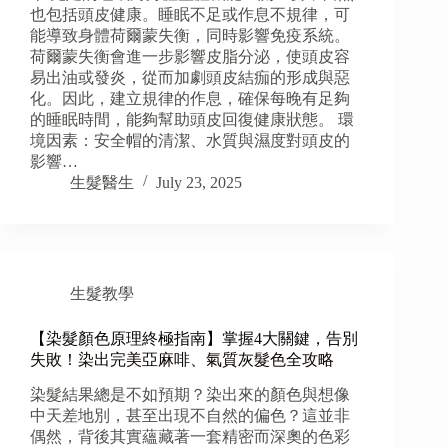
也包括頭皮健康。睡眠不足或作息不規律，可
能導致身體荷爾蒙失衡，同時影響免疫系統。
荷爾蒙失衡會進一步影響皮脂分泌，使頭皮容
易出油或發炎，從而加劇頭皮結痂的形成與惡
化。因此，建立規律的作息，確保每晚有足夠
的睡眠時間，能夠幫助頭皮回復健康狀態。 環
境因素：安全帽的清潔、水質與濕度對頭皮的
影響…
生髮醫生
July 23, 2025
生髮教學
【染髮顏色原理終極指南】掌握4大關鍵，告別
失敗！染出完美亞麻啡、氣質灰髮色全攻略
染髮結果總是不如預期？染出來的顏色與想像
中天差地別，甚至出現不自然的偏色？這並非
偶然，背後其實蘊藏著一套精密而深奧的色彩