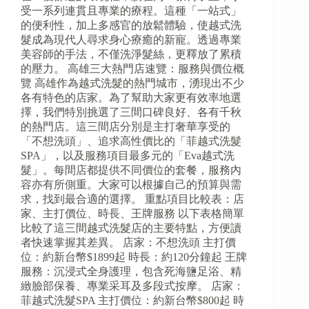
受一系列連貫且專業的療程。這種「一站式」
的便利性，加上多感官的放鬆體驗，使越式洗
髮成為現代人尋求身心療癒的新寵。透過專業
美容師的手法，不僅洗淨髮絲，更釋放了累積
的壓力。 高雄三大熱門店速覽：服務與價位概
覽 高雄作為越式洗髮的熱門城市，湧現出不少
各有特色的店家。為了幫助大家更有效率地選
擇，我們特別挑選了三間口碑良好、各有千秋
的熱門店。這三間店分別是主打奢華享受的
「不想洗頭」、追求高性價比的「菲越式洗髮
SPA」，以及服務項目最多元的「Eva越式洗
髮」。每間店都提供不同價位的套餐，服務內
容亦有所側重。大家可以根據自己的預算與需
求，找到最合適的選擇。 重點項目比較表：店
家、主打價位、時長、王牌服務 以下表格簡單
比較了這三間越式洗髮店的主要特點，方便讀
者快速掌握其差異。 店家：不想洗頭 主打價
位：約新台幣$1899起 時長：約120分鐘起 王牌
服務：沉浸式全身護理，包含死海鹽足浴、精
緻臉部保養、專業采耳及多段式按摩。 店家：
菲越式洗髮SPA 主打價位：約新台幣$800起 時