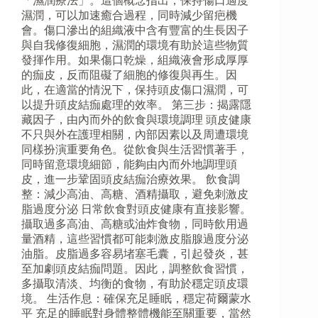
「濕潤療法」。這個概念指出，保持傷口適度
濕潤，可以加速癒合過程，同時減少留疤機
會。傷口滲出的組織液中含有豐富的生長因子
與自我修復細胞，濕潤的環境有助於這些物質
發揮作用。如果傷口乾燥，組織液會形成厚厚
的痂皮，反而阻礙了細胞的修復與再生。因
此，在適當的情況下，保持頭皮傷口濕潤，可
以提升頭皮結痂處理的效率。 第三步：揭露隱
藏因子，由內而外的飲食與環境調理 頭皮健康
不只與外在護理相關，內部因素以及周遭環境
同樣扮演重要角色。從飲食與生活習慣著手，
同時留意環境細節，能夠由內而外地調理頭
皮，進一步鞏固頭皮結痂治療效果。 飲食調
整：減少高油、高糖、酒精攝取，避免刺激皮
脂過度分泌 日常飲食對頭皮健康有直接影響。
攝取過多高油、高糖或油炸食物，同時飲用過
量酒精，這些習慣都可能刺激皮脂腺過度分泌
油脂。皮脂過多容易堵塞毛囊，引起發炎，甚
至加劇頭皮結痂問題。因此，調整飲食習慣，
多攝取清淡、均衡的食物，有助於穩定頭皮環
境。 生活作息：確保充足睡眠，穩定荷爾蒙水
平 充足的睡眠對身體整體機能至關重要，當然