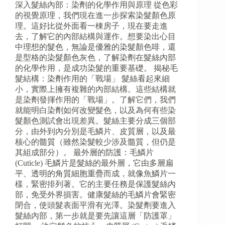
深入髮絲內部：染劑的化學作用與原理 從色彩
的視覺原理，我們現在進一步探索染髮顏色原
理。這好比從外面看一棟房子，現在要走進
去，了解它的內部結構與運作。想要染出心目
中理想的髮色，無論是優雅的染髮顏色啡，還
是型格的染髮顏色灰色，了解染劑在髮絲內部
的化學作用，是成功染髮的重要基礎。 揭秘毛
髮結構：染劑作用的「戰場」 髮絲看起來細
小，實際上擁有複雜的內部結構。這些結構就
是染劑發揮作用的「戰場」。了解它們，我們
就能明白染劑如何改變髮色，以及為何有些染
髮顏色測試會出現差異。髮絲主要分成三個部
分，由外到內分別是毛鱗片、皮質層，以及最
核心的髓質（雖然染髮較少涉及髓質，但仍是
其組成部分）。 最外層的防護：毛鱗片
(Cuticle) 毛鱗片是髮絲的最外層，它由多層扁
平、透明的角質細胞重疊而成，就像魚鱗片一
樣，緊密排列著。它的主要任務是保護髮絲內
部，免受外界損害。健康髮絲的毛鱗片會緊密
閉合，使頭髮表面平滑有光澤。染髮劑要進入
髮絲內部，第一步就是要先讓這層「防護罩」