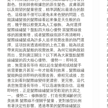
顏色。技術師會根據您的原生髮色、皮膚基調
以及期望的髮量密度，精準調配出最適合的顏
色。這樣做不僅可以避免未來色變的問題，也
能讓繡髮後的髮際線看起來像是天生般的自
然，幾乎難以察覺其為人工修飾。 為何選擇
髮際線繡髮？盤點四大核心優勢 當髮際線後
移的困擾漸增，或者髮際線痕跡不再清晰時，
髮際線繡髮成為許多人追求視覺改善的熱門選
擇。這項技術透過精密的上色工藝，能為頭皮
帶來宛如真髮般的視覺效果。為何它能夠脫穎
而出，受到廣泛關注？以下將為大家盤點髮際
線繡髮的四大核心優勢。 優勢一：即時見
效，無需漫長等待 相比起生髮療程或植髮手
術需要數月甚至一年才能看到效果，髮際線繡
髮能夠提供即時的視覺改善。療程完成後，您
會立刻看到髮際線變得更濃密、更完整。這代
表您無需漫長等待，可以迅速恢復自信。這種
即時性，正是髮際線繡髮深受歡迎的主因之
一。 優勢二：修飾臉型，打造視覺減齡的完
美效果 髮際線不僅關乎髮量，更對臉型比例
有著決定性影響。透過專業的髮際線繡髮設