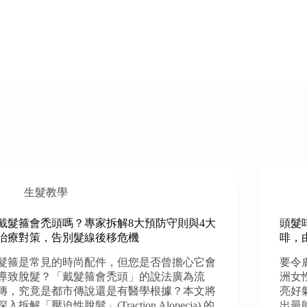
生髮教學
戴髮箍會禿頭嗎？專家拆解8大預防守則與4大
頭髮
治療對策，告別髮線後移危機
啡，
髮箍是常見的時尚配件，但您是否曾擔心它會
要令
導致脫髮？「戴髮箍會禿頭」的說法廣為流
洲女
傳，究竟是都市傳說還是有醫學根據？本文將
亮好
深入拆解「壓迫性脫髮」(Traction Alopecia) 的
出最