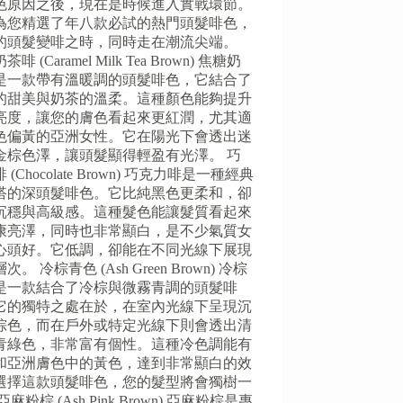
色原因之後，現在是時候進入實戰環節。
為您精選了年八款必試的熱門頭髮啡色，
的頭髮變啡之時，同時走在潮流尖端。
啡 (Caramel Milk Tea Brown) 焦糖奶
是一款帶有溫暖調的頭髮啡色，它結合了
的甜美與奶茶的溫柔。這種顏色能夠提升
亮度，讓您的膚色看起來更紅潤，尤其適
色偏黃的亞洲女性。它在陽光下會透出迷
金棕色澤，讓頭髮顯得輕盈有光澤。 巧
 (Chocolate Brown) 巧克力啡是一種經典
搭的深頭髮啡色。它比純黑色更柔和，卻
沉穩與高級感。這種髮色能讓髮質看起來
康亮澤，同時也非常顯白，是不少氣質女
心頭好。它低調，卻能在不同光線下展現
次。 冷棕青色 (Ash Green Brown) 冷棕
是一款結合了冷棕與微霧青調的頭髮啡
它的獨特之處在於，在室內光線下呈現沉
棕色，而在戶外或特定光線下則會透出清
青綠色，非常富有個性。這種冷色調能有
和亞洲膚色中的黃色，達到非常顯白的效
選擇這款頭髮啡色，您的髮型將會獨樹一
亞麻粉棕 (Ash Pink Brown) 亞麻粉棕是專