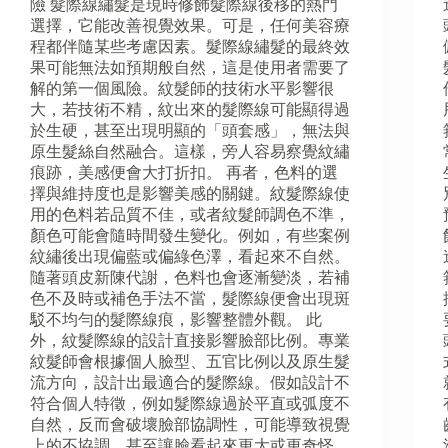
險 髮際線繡髮是現時修飾髮際線後移的熱門
選擇，它能改善視覺效果。可是，任何美容療
程都伴隨某些考慮因素。髮際線繡髮的最終效
果可能無法如預期般自然，這是使用者需要了
解的第一個風險。紋髮師的技術水平影響很
大，若技術不精，紋出來的髮際線可能顯得過
於生硬，甚至出現明顯的「頭套感」，無法與
原生髮絲自然融合。這樣，旁人容易察覺紋繡
痕跡，美感便會大打折扣。 再者，色料的選
擇與維持度也是影響美感的關鍵。紋髮際線使
用的色料若品質不佳，或者紋髮師調色不準，
顏色可能會隨時間發生變化。例如，有些案例
紋繡後出現偏藍或偏綠色澤，看起來不自然。
隨著頭皮新陳代謝，色料也會逐漸變淡，若補
色不及時或補色手法不當，髮際線便會出現斑
駁不均勻的髮際線痕，影響整體外觀。 此
外，紋髮際線的設計直接影響臉部比例。專業
紋髮師會根據個人臉型、五官比例以及原生髮
流方向，設計出最適合的髮際線。假如設計不
符合個人特徵，例如髮際線過於平直或弧度不
自然，反而會破壞臉部協調性，可能導致視覺
上的不協調，甚至讓臉看起來更大或更奇怪。