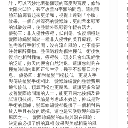
計，可以巧妙地調整額頭的高度與寬度，修飾
太陽穴凹陷，甚至改善M字額的問題。這能讓
臉部輪廓看起來更柔和，視覺上達到「小臉」
效果。一個自然漂亮的髮際線，更能帶來顯著
的減齡效果，使整體外觀顯得年輕有活力。
優勢三：非入侵性療程，低創傷、恢復期極短
髮際線繡髮屬於一種非入侵性的美容療程。它
無需進行手術切開，沒有流血風險，也不需要
注射麻醉藥物。整個過程創傷性極低，術後恢
復期也相對極短。療程後，頭皮只會出現輕微
的泛紅，數天內便會自然消退。這讓您能夠在
極短時間內重回正常生活，幾乎不影響日常作
息。 優勢四：相對植髮門檻較低，更易入手
與傳統植髮手術相比，髮際線繡髮的整體費用
通常較低，預算門檻也更親民。這讓更多希望
改善髮際線問題的人士，能更容易地接觸及嘗
試這項技術。不論是考慮成本效益，抑或是對
手術的顧慮，髮際線繡髮都提供了一個相對易
於入手且有效的選擇。這也是它受歡迎的重要
原因之一。 髮際線繡髮的缺點與潛在風險：
決定前必須了解的真相 效果與美感相關的風