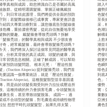
醫學真相與成因，助您辨識自己是否屬於高風
踏入
險族群。從精明選購髮箍、掌握正確佩戴技
趨勢
巧，到日常頭皮護理，我們將提供全面的預防
色髮
守則；若髮際線後移已成事實，專家更會詳盡
至長
介紹四大專業治療對策，讓您徹底告別髮線後
采，
移危機，重拾濃密秀髮，從此自信無憂地享受
色潮
髮飾的樂趣。 戴髮箍會導致禿頭嗎？拆解
解構
「髮箍禿頭」的醫學真相與成因 不少朋友會
上愈
好奇，經常戴髮箍，最終會導致髮箍禿頭嗎？
潮並
今天，我們將深入探討這個常見問題的醫學真
美學
相，分析其背後的真正成因。頭髮的健康，與
們發
日常習慣息息相關。正確了解成因，可以幫助
能更
大家預防頭髮問題。 根本元兇：「壓迫性脫
色瞬
髮」(Traction Alopecia) 提到髮箍禿頭，我們首
啡色
先要認識一個專業術語，就是「壓迫性脫髮」
到底
(Traction Alopecia)。這種脫髮類型並非基因遺
色」
傳，而是由於頭髮長期受到外力拉扯或壓迫所
優勢
致。這種持續的外力會損害毛囊，令頭髮無法
實：
健康生長，甚至導致頭髮脫落。 成因一：過
量數
緊或不合頭型的髮箍，對毛囊造成持續性物理
亞洲
拉扯 想想平時扎頭髮髮型，如果扎得太緊，
膚色