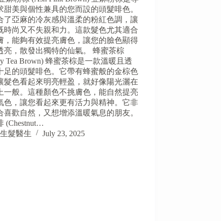
求甜美與個性兼具的您而設的頭髮啡色。
合了亞麻的冷灰感與溫柔的粉紅色調，讓
既時尚又不失親和力。這款髮色尤其適合
膚，能夠有效提亮膚色，讓您的臉色顯得
透亮，散發出獨特的仙氣。 蜂蜜茶棕
ney Tea Brown) 蜂蜜茶棕是一款溫暖且透
十足的頭髮啡色。它帶有蜂蜜般的金棕色
讓髮色看起來明亮輕盈，就好像陽光灑在
上一般。這種顏色不挑膚色，能自然提亮
氣色，讓您看起來更有活力與精神。它非
合喜歡自然，又想增添溫暖氣息的朋友。
(Chestnut…
生髮醫生
July 23, 2025