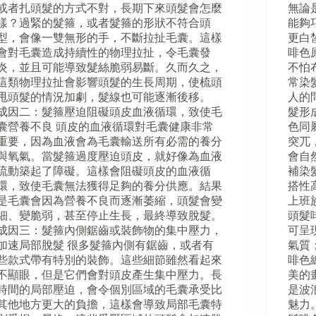
或者扎頭髮的方式不對，長期下來頭髮會怎麼
無論
樣？過緊的髮箍，或者髮箍的形狀不符合頭
能夠
型，會像一雙無形的手，不斷拉扯毛囊。這樣
更白
會對毛囊造成持續性的物理拉扯，令毛囊發
啡色
炎，並且可能導致髮絲脆弱易斷。久而久之，
不怕
這類物理拉扯會影響頭髮的生長周期，使梳頭
常染
甩頭髮的情況加劇，髮線也可能逐漸後移。
人的
成因二：髮箍壓迫阻礙頭皮血液循環，致使毛
髮形
囊營養不良 頭皮的血液循環對毛囊健康非常
色同
重要，因為血液會為毛囊輸送所有必需的養分
突兀
與氧氣。當髮箍過度壓迫頭皮，就好像為血液
會自
流動築起了障礙。這樣會阻礙頭皮的血液循
補染
環，致使毛囊無法獲得足夠的養分供應。結果
搭性
是毛囊會因為營養不良而逐漸萎縮，頭髮會變
上班
細、變脆弱，甚至停止生長，最終導致脫髮。
頭髮
成因三：髮箍內側鋸齒或裝飾物的集中壓力，
可呈
加速局部脫髮 很多髮箍內側有鋸齒，或者有
氣質
些款式帶有特別的裝飾。這些細節雖然看起來
啡色
不顯眼，但是它們會對頭皮產生集中壓力。長
美的
時間的局部壓迫，會令個別區域的毛囊承受比
是波
其他地方更大的負擔，這樣會導致局部毛囊特
魅力