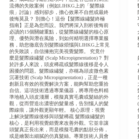
流傳的失敗案例（例如LIHKG上的「髮際線
痕」討論）感到卻步，擔心效果不自然或最終
後悔莫及？ 別擔心！這份【髮際線繡髮終極
指南】正是為您而設。我們將深入剖析後悔前
必讀的15個關鍵重點，從髮際線繡髮的核心原
理、優勢與潛在風險，到如何精明選擇專業服
務，助您徹底告別髮際線煩惱與LIHKG上常見
的失敗談，自信擁抱完美視覺髮際。 究竟什
麼是髮際線繡髮 (Scalp Micropigmentation)？ 對
於許多人來說，頭皮稀疏或髮際線後移是令人
困擾的問題。髮際線繡髮，亦稱為頭皮微色素
沉著技術 (Scalp Micropigmentation)，正是一種
創新且有效的視覺解決方案，能夠幫助您重拾
自信。這項技術透過專業儀器，將專用色料精
準地植入頭皮淺層，模擬真實毛囊或髮絲的外
觀，從而營造出濃密的髮量感，告別惱人的髮
際線痕，讓外觀更顯年輕。 核心原理：視覺
上解決髮際線後移與頭髮稀疏 髮際線繡髮的
核心，是利用視覺錯覺來改善外觀。它並非讓
頭髮真正長出來，而是模擬毛囊的點狀分佈，
或是繪製出細膩的仿真髮絲。專業技術人員會