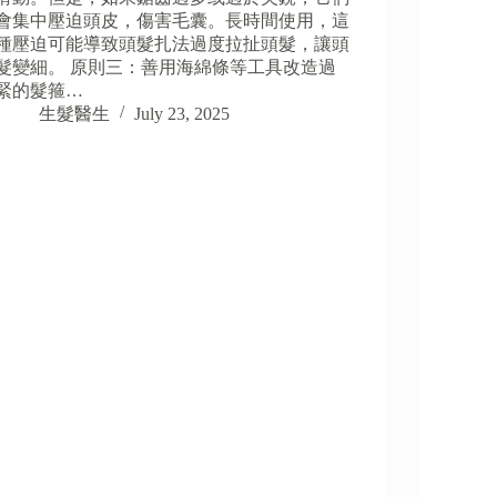
會集中壓迫頭皮，傷害毛囊。長時間使用，這
種壓迫可能導致頭髮扎法過度拉扯頭髮，讓頭
髮變細。 原則三：善用海綿條等工具改造過
緊的髮箍…
生髮醫生
July 23, 2025