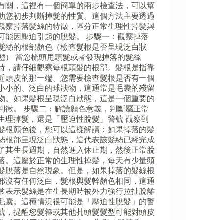
有關，這裡有一個簡單的兩步檢查法，可以幫
助您初步判斷掉髮的性質。這個方法主要透過
觀察掉落髮絲的特徵，區分正常生理性掉髮與
可能因壓迫引起的脫髮。 步驟一：觀察掉落
髮絲的根部顏色（檢查髮根是否呈現泛白狀
態） 當您梳頭甩頭髮或者發現掉落的髮絲
時，請仔細觀察每根頭髮的根部。髮根是指靠
近頭皮的那一端。您需要檢查髮根是否有一個
小小的、泛白的球狀物，這通常是毛囊的殘留
物。如果髮根呈現泛白狀態，這是一個重要的
判徵。 步驟二：解讀顏色意義，判斷屬正常
生理掉髮，還是「壓迫性脫髮」警號 觀察到
髮根顏色後，您可以這樣解讀：如果掉落的髮
絲根部呈現泛白狀態，這代表該髮絲已經完成
了其生長週期，自然進入休止期，然後正常脫
落。這屬於正常的生理性掉髮，每天有少量頭
髮脫落是自然現象。但是，如果掉落的髮絲根
部沒有任何泛白，髮根與髮幹顏色相同，這通
常表示髮絲是在生長期時被外力強行拉扯脫離
毛囊。這種情況很可能是「壓迫性脫髮」的警
號，提醒您髮箍或其他扎頭髮髮型可能對頭皮