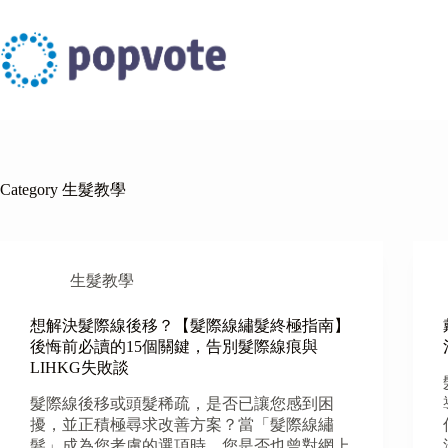
Skip
to
content
Category
生髮教學
生髮教學
想解決髮際線後移？【髮際線繡髮終極指南】
後悔前必讀的15個關鍵，告別髮際線痕與
LIHKG失敗談
髮際線後移或頭髮稀疏，是否已讓您感到困
擾，並正積極尋求改善方案？當「髮際線繡
髮」成為您考慮的選項時，您是否也曾對網上