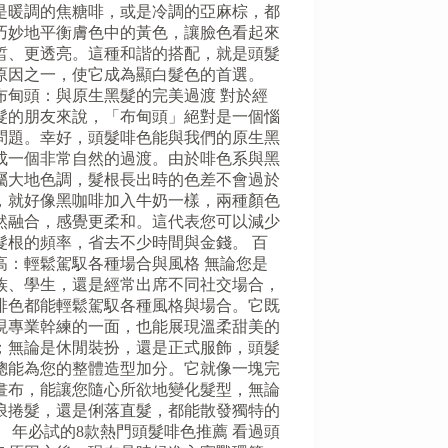
是暖調的焦糖啡，或是冷調的亞麻棕，都
巧妙地平衡膚色中的黃色，讓臉色看起來
皙、更透亮。這種和諧的搭配，就是頭髮
原因之一，使它成為顯白髮色的首選。
布甸頭：與原生黑髮的完美過渡 對於經
髮的朋友來說，「布甸頭」絕對是一個惱
問題。幸好，頭髮啡色能與我們的原生黑
成一個非常自然的過渡。由於啡色系與黑
屬大地色調，髮根長出時的色差不會過於
，就好像黑咖啡加入牛奶一樣，兩種顏色
然融合，感覺更柔和。這代表您可以減少
髮根的頻率，省去不少時間與金錢。 百
高：輕鬆駕馭各種場合與風格 無論您是
族、學生，還是經常出席不同社交場合，
啡色都能輕鬆駕馭各種風格與場合。它既
現專業幹練的一面，也能展現溫柔甜美的
；無論是休閒裝扮，還是正式服飾，頭髮
總能為您的整體造型加分。它就像一塊完
畫布，能讓您隨心所欲地變化髮型，無論
浪捲髮，還是俐落直髮，都能散發獨特的
。 年必試的8款熱門頭髮啡色推薦 看過頭