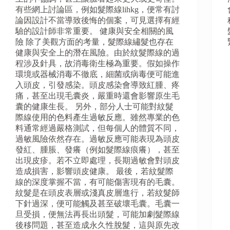
有些網上討論區，例如髮際線lihkg，便常有討
論因設計不當導致後悔的個案，可見選擇有經
驗的設計師非常重要。 健康與安全相關的風
險 除了美觀方面的考量，髮際線繡髮也存在
健康與安全上的潛在風險。由於紋髮際線的過
程涉及針具，故消毒衛生極為重要。假如操作
環境或器械消毒不徹底，細菌或病毒便可能進
入頭皮，引發感染。頭皮感染會導致紅腫、疼
痛，甚至出現毛囊炎，嚴重時還會影響原生毛
囊的健康生長。 另外，部分人士可能對紋髮
際線使用的色料產生過敏反應。雖然專業的色
料通常經過嚴格測試，但每個人的體質不同，
過敏風險依然存在。過敏反應可能表現為頭皮
發紅、腫脹、發癢（例如髮際線痕癢），甚至
出現皮疹。若不立即處理，長期過敏會對頭皮
造成損害，影響頭皮健康。 最後，若紋髮際
線的深度掌握不當，有可能傷害現有的毛囊。
紋髮是在頭皮表層或淺真皮層進行，若紋髮師
下針過深，便可能觸及甚至破壞毛囊。毛囊一
旦受損，便無法再長出頭髮，可能加劇髮際線
後移問題，甚至造成永久性脫髮，這與原先改