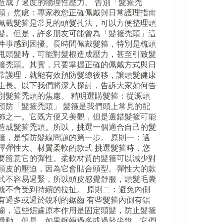
造成了過度的物理性壓力。 告別「髮箍禿
頭」焦慮：專家教您正確佩戴與日常護理指南
佩戴髮箍是常見的頭髮扎法，可以方便整理頭
髮。但是，許多朋友可能曾為「髮箍禿頭」這
件事感到困擾。長時間佩戴髮箍，特別是梳頭
甩頭髮時，可能對髮根造成壓力，甚至引致髮
箍禿頭。其實，只要掌握正確的佩戴方式與日
常護理，就能有效預防髮線後移，讓頭髮健康
生長。以下我們將深入探討，告訴大家如何告
別髮箍禿頭的焦慮。 精明選購髮箍：從源頭
預防「髮箍禿頭」 髮箍是我們頭上常見的配
飾之一。它既方便又美觀，但是選錯髮箍可能
造成髮箍禿頭。所以，挑選一個適合自己的髮
箍，是預防髮線問題的第一步。 原則一：選
擇彈性大、材質柔軟的款式 挑選髮箍時，您
要留意它的彈性。柔軟材質的髮箍可以減少對
頭皮的壓迫，因為它會貼合頭型。彈性大的款
式不容易過緊，所以頭皮感覺舒服，頭髮毛囊
就不會受到持續的拉扯。 原則二：避免內側
有過多或過於銳利的鋸齒 有些髮箍內側有鋸
齒，這些鋸齒原本作用是固定頭髮，防止髮箍
滑動。但是，如果鋸齒過多或過於尖銳，它們