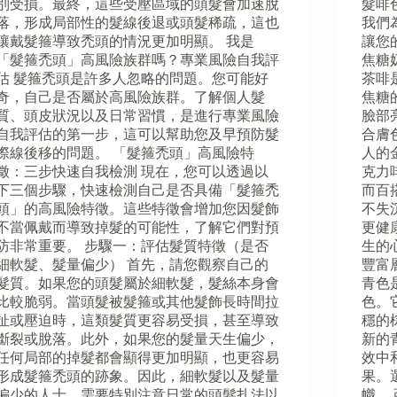
別受損。最終，這些受壓區域的頭髮會加速脫
髮啡
落，形成局部性的髮線後退或頭髮稀疏，這也
我們
讓戴髮箍導致禿頭的情況更加明顯。 我是
讓您
「髮箍禿頭」高風險族群嗎？專業風險自我評
焦糖奶茶
估 髮箍禿頭是許多人忽略的問題。您可能好
茶啡
奇，自己是否屬於高風險族群。了解個人髮
焦糖
質、頭皮狀況以及日常習慣，是進行專業風險
臉部
自我評估的第一步，這可以幫助您及早預防髮
合膚
際線後移的問題。 「髮箍禿頭」高風險特
人的
徵：三步快速自我檢測 現在，您可以透過以
克力啡
下三個步驟，快速檢測自己是否具備「髮箍禿
而百
頭」的高風險特徵。這些特徵會增加您因髮飾
不失
不當佩戴而導致掉髮的可能性，了解它們對預
更健
防非常重要。 步驟一：評估髮質特徵（是否
生的
細軟髮、髮量偏少） 首先，請您觀察自己的
豐富層
髮質。如果您的頭髮屬於細軟髮，髮絲本身會
青色
比較脆弱。當頭髮被髮箍或其他髮飾長時間拉
色。
扯或壓迫時，這類髮質更容易受損，甚至導致
穩的
斷裂或脫落。此外，如果您的髮量天生偏少，
新的
任何局部的掉髮都會顯得更加明顯，也更容易
效中
形成髮箍禿頭的跡象。因此，細軟髮以及髮量
果。
偏少的人士，需要特別注意日常的頭髮扎法以
幟。 