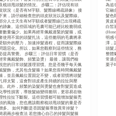
及梳頭甩頭髮的情況。 步驟二：評估現有頭
為追
皮狀況（是否有M字額、髮際線稀疏跡象） 接
它融
下來，請仔細檢查您的頭皮狀況以及髮際線。
髮色
部分人士天生有M字額或者髮際線已出現稀疏
黃皮
的跡象。這些區域的毛囊可能已經比較脆弱或
白皙
者數量偏少。如果再經常佩戴過緊的髮箍，或
(Ho
者使用不當的頭髮扎法，這些脆弱的毛囊將承
明感
受額外的壓力，加速掉髮過程，從而讓髮際線
澤，
問題惡化。所以，如果您觀察到這些情況，務
頭髮
必提高警覺。 步驟三：評估日常習慣（是否
整體
經常佩戴髮飾、頻繁染燙） 最後，讓我們檢
常適
視您的日常頭髮護理習慣。您是否幾乎每天佩
栗子啡 
戴髮飾，尤其包含髮箍？如果您長時間佩戴髮
箍，並且佩戴位置固定不變，或者習慣將頭髮
扎得太緊，這會對頭皮產生持續的拉扯與壓
迫。此外，頻繁的染髮與燙髮也會對髮質造成
化學性損害，導致髮絲變得脆弱，更容易在物
理性拉扯下斷裂。這些習慣都可能增加髮箍禿
頭的風險，您也應該觀察梳頭甩頭髮的量是否
增多。 如何判斷是否因髮箍導致異常掉髮？
簡易兩步檢查法 若您擔心自己的掉髮與髮箍