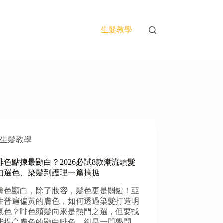
生髮教學
生髮教學
啡色點揀最顯白？2026必試8款潮流頭髮
由選色、染髮到護理一篇搞掂
膚色顯白，除了妝容，髮色更是關鍵！亞
性普遍偏黃的膚色，如何透過染髮打造明
氣色？啡色頭髮向來是熱門之選，但要找
能提亮膚色的顯白啡色，卻是一門學問。