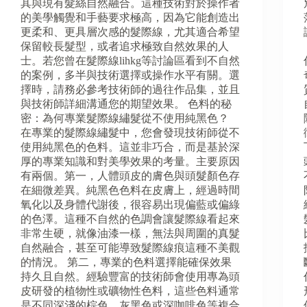
其與現有髮絲自然融合。這種技術對於操作者
的美學觸覺和手藝要求極高，因為它能創造出
更柔和、更具層次感的髮際線，尤其適合希望
保留較長髮型，或者追求極致自然效果的人
士。若您曾在髮際線lihkg等討論區看到不自然
的案例，多半與技術選擇或操作水平有關。選
擇時，請務必參考技術師的過往作品集，並且
與技術師詳細溝通您的期望效果。 色料的秘
密：為何專業髮際線繡髮從不使用純黑色？
在專業的髮際線繡髮中，您會發現技術師從不
使用純黑色的色料。這並非巧合，而是基於深
厚的專業知識和對美學效果的考量。主要原因
有兩個。第一，人體頭皮的膚色與頭髮顏色存
在細微差異。純黑色色料在皮膚上，經過時間
氧化以及身體代謝後，很容易出現偏藍或偏綠
的色澤。這種不自然的色調會讓髮際線看起來
非常生硬，就像油漆一樣，無法與周圍的真髮
自然融合，甚至可能導致髮際線痕這種不美觀
的情況。 第二，專業的色料選擇能確保效果
持久且自然。經驗豐富的技術師會使用專為頭
皮研發的植物性或礦物性色料，這些色料通常
是不同深淺的棕色、灰黑色或深咖啡色等複合