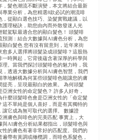
年，髮色潮流不斷演變，本文將結合最新
與專業分析，為您精選8款必試的潮流啡
色，從顯白選色技巧、染髮實戰建議，以
效護理秘訣，助您由內而外散發迷人光
輕鬆駕馭最適合您的顯白髮色！ 頭髮啡
流預測：結合大數據與AI膚色分析，為您
最顯白髮色 您有沒有留意到，近年來街
來愈多人選擇將頭髮染成頭髮啡？這股熱
非一時興起，它背後蘊含著深厚的科學與
原理。當我們探討頭髮啡色的魅力時，我
現，透過大數據分析與AI膚色智慧，我們
精準地解構為何某些頭髮啡色能讓您的膚
間提亮，呈現最顯白的效果。 為何頭髮
是亞洲女性的命定髮色？ 許多人好奇，
為什麼頭髮啡色會是亞洲女性的「命定髮
？這不單純是個人喜好，而是有其獨特的
，讓它成為無可取代的選擇。 數據證
亞洲膚色與啡色的完美匹配 事實上，大
據與AI膚色分析結果都指出，頭髮啡色與
女性的膚色有著非常好的匹配度。我們的
普遍帶有黃調或橄欖調，而啡色系髮色，