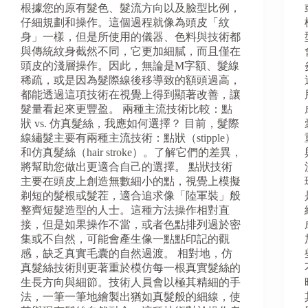
根據您的原有髮色、髮流方向以及臉型比例，
仔細規劃和操作。這個過程就像為頭皮「紋
身」一樣，但是所使用的儀器、色料與技術都
與傳統紋身截然不同，它更加細膩，而且僅在
頭皮的淺層操作。因此，無論是M字額、髮線
稀疏，或是因為髮際線後移導致的額頭過高，
都能透過這項技術在視覺上得到顯著改善，讓
髮量看起來更豐盈。 兩種主流技術比較：點
狀 vs. 仿真髮絲，我應如何選擇？ 目前，髮際
線繡髮主要有兩種主流技術：點狀（stipple）
和仿真髮絲（hair stroke）。了解它們的差異，
將幫助您做出更適合自己的選擇。 點狀技術
主要在頭皮上創造無數細小的點，視覺上模擬
剃短的髮根或髮茬，適合追求像「陸軍裝」般
整齊短髮造型的人士。這種方法操作相對直
接，但是如果操作不當，或者色點排列過於密
集或不自然，可能會產生像一點點印記的觀
感，缺乏真實毛囊的自然過渡。 相對地，仿
真髮絲技術則更著重於模仿每一根真實髮絲的
生長方向與細節。技術人員會以極其精細的手
法，一筆一筆地繪製出猶如真髮般的細線，使