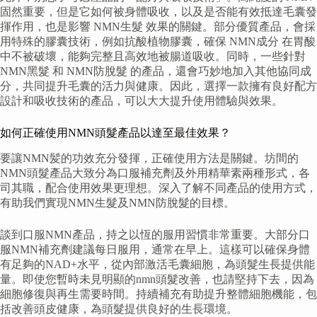
固然重要，但是它如何被身體吸收，以及是否能有效抵達毛囊發
揮作用，也是影響 NMN生髮 效果的關鍵。部分優質產品，會採
用特殊的膠囊技術，例如抗酸植物膠囊，確保 NMN成分 在胃酸
中不被破壞，能夠完整且高效地被腸道吸收。同時，一些針對
NMN黑髮 和 NMN防脫髮 的產品，還會巧妙地加入其他協同成
分，共同提升毛囊的活力與健康。因此，選擇一款擁有良好配方
設計和吸收技術的產品，可以大大提升使用體驗與效果。
如何正確使用NMN頭髮產品以達至最佳效果？
要讓NMN髪的功效充分發揮，正確使用方法是關鍵。坊間的
NMN頭髮產品大致分為口服補充劑及外用精華素兩種形式，各
司其職，配合使用效果更理想。深入了解不同產品的使用方式，
有助我們實現NMN生髮及NMN防脫髮的目標。
談到口服NMN產品，持之以恆的服用習慣非常重要。大部分口
服NMN補充劑建議每日服用，通常在早上。這樣可以確保身體
有足夠的NAD+水平，從內部激活毛囊細胞，為頭髮生長提供能
量。即使您暫時未見明顯的nmn頭髮改善，也請堅持下去，因為
細胞修復與再生需要時間。持續補充有助提升整體細胞機能，包
括改善頭皮健康，為頭髮提供良好的生長環境。