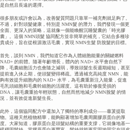
是自然且長遠的選擇。
很多朋友或許會以為，改善髮質問題只靠單一補充劑就足夠了。
不過，針對頭髮健康，特別是 NMN髮 的潛力，我們發現一個更
全面、更深入的策略，這就像一個能喚醒沉睡髮囊的「時光膠
囊」。這個 NMN頭髮 協同配方並非簡單的補充，它結合多種珍
貴成分，旨在從根源激活毛囊，實現 NMN生髮 防脫髮的目標。
首先，談到 NMN，我們知道它作為人體細胞能量的關鍵燃料
NAD+ 的前體。隨著年齡增長，體內的 NAD+ 水平會自然下
降，毛囊細胞活力也會隨之減弱，導致頭髮生長週期縮短，甚至
提前進入休止期，使頭髮變得稀疏。透過補充高純度 NMN，能
夠有效提升細胞內的 NAD+ 水平，為毛囊重新注入能量，促進
毛乳頭細胞和毛囊幹細胞的活躍度。這有助於修復受損的
DNA，讓毛囊重拾年輕狀態，自然而然地減少 NMN脫髮 的情
況，並有效促進新髮生長。
此外，這個協同配方中還加入了獨特的專利成分——蓽茇提取
物。這種天然植物精華，能夠顯著增加毛囊周圍膠原蛋白的厚
度。大家知道，膠原蛋白是頭髮結構的重要支撐，它就像地基一
樣穩固髮絲。當膠原蛋白更豐富，髮絲就能更牢固地固定在頭皮