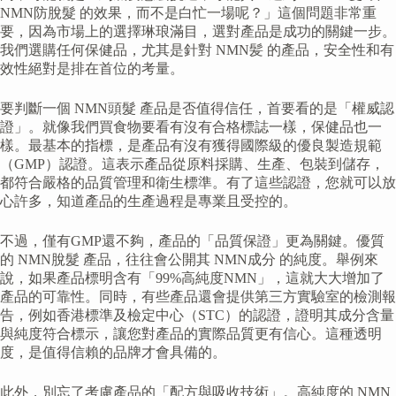
NMN防脫髮 的效果，而不是白忙一場呢？」這個問題非常重
要，因為市場上的選擇琳琅滿目，選對產品是成功的關鍵一步。
我們選購任何保健品，尤其是針對 NMN髪 的產品，安全性和有
效性絕對是排在首位的考量。
要判斷一個 NMN頭髮 產品是否值得信任，首要看的是「權威認
證」。就像我們買食物要看有沒有合格標誌一樣，保健品也一
樣。最基本的指標，是產品有沒有獲得國際級的優良製造規範
（GMP）認證。這表示產品從原料採購、生產、包裝到儲存，
都符合嚴格的品質管理和衛生標準。有了這些認證，您就可以放
心許多，知道產品的生產過程是專業且受控的。
不過，僅有GMP還不夠，產品的「品質保證」更為關鍵。優質
的 NMN脫髮 產品，往往會公開其 NMN成分 的純度。舉例來
說，如果產品標明含有「99%高純度NMN」，這就大大增加了
產品的可靠性。同時，有些產品還會提供第三方實驗室的檢測報
告，例如香港標準及檢定中心（STC）的認證，證明其成分含量
與純度符合標示，讓您對產品的實際品質更有信心。這種透明
度，是值得信賴的品牌才會具備的。
此外，別忘了考慮產品的「配方與吸收技術」。高純度的 NMN