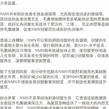
大有益處。
NMN亦有助於改善全身血液循環，尤其能促進頭皮的微循環。
當頭皮的血液供應充足，毛囊便能獲得更多氧氣與必需的營養物
質，就好比為頭髮生長提供了肥沃的「土壤」。充足的營養是維
持毛囊健康、促進NMN頭髮茁壯成長的先決條件。
透過上述機制，NMN可以幫助調節頭髮的生長週期。頭髮的生
長週期主要分為生長期、退行期與休止期。當NAD+水平提高，
毛囊細胞活力增強，NMN能有效縮短休止期，使頭髮更快地進
入生長期，並且延長生長期的時間，從而減少頭髮脫落，促進新
髮再生，讓整體髮量更顯豐盈。
除了生髮與防脫，部分研究也顯示NMN可能對刺激黑色素細胞
產生作用，有助於減少白髮的出現，支持NMN黑髮的恢復。這
代表NMN不僅能改善頭髮數量與韌度，亦可能從色素層面提升
髮質。
綜合來看，NMN不是單純地刺激頭髮生長，它透過從細胞層面
全面提升毛囊健康與活力，為髮質逆轉提供了一個強大的內部支
持系統。所以，NMN髪能夠成為解決多種頭髮問題的關鍵，也