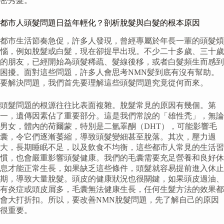
密秀髮。
都市人頭髮問題日益年輕化？剖析脫髮與白髮的根本原因
都市生活節奏急促，許多人發現，曾經專屬於年長一輩的頭髮煩
惱，例如脫髮或白髮，現在卻提早出現。不少二十多歲、三十歲
的朋友，已經開始為頭髮稀疏、髮線後移，或者白髮頻生而感到
困擾。面對這些問題，許多人會思考NMN髪到底有沒有幫助。
要解決問題，我們首先要理解這些頭髮問題究竟從何而來。
頭髮問題的根源往往比表面複雜。脫髮常見的原因有幾個。第
一，遺傳因素佔了重要部分。這是我們常說的「雄性禿」，無論
男女，體內的荷爾蒙，特別是二氫睪酮（DHT），可能影響毛
囊，令它們逐漸萎縮，導致頭髮變細甚至脫落。其次，壓力過
大，長期睡眠不足，以及飲食不均衡，這些都市人常見的生活習
慣，也會嚴重影響頭髮健康。我們的毛囊需要充足營養和良好休
息才能正常生長，如果缺乏這些條件，頭髮就容易提前進入休止
期，導致大量脫髮。頭皮的健康狀況也很關鍵，如果頭皮過油、
有炎症或頭皮屑多，毛囊無法健康生長，任何生髮方法的效果都
會大打折扣。所以，要改善NMN脫髮問題，先了解自己的原因
很重要。