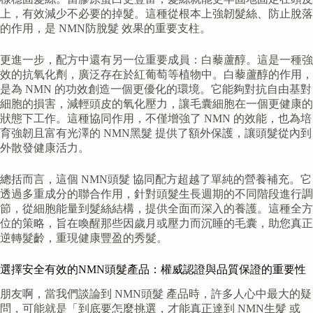
上，有效減少不必要的掉髮。這種從根本上強韌髮絲、防止脫落
的作用，是 NMN防脫髮 效果的重要支柱。
更進一步，配方中還有另一位重要成員：白藜蘆醇。這是一種強
效的抗氧化劑，廣泛存在於紅葡萄等植物中。白藜蘆醇的作用，
是為 NMN 的功效創造一個更優化的環境。它能夠對抗自由基對
細胞的損害，減輕頭皮的氧化壓力，讓毛囊細胞在一個更健康的
狀態下工作。這種協同作用，不僅增強了 NMN 的效能，也為培
育強韌且富有光澤的 NMN黑髮 提供了額外保護，讓頭髮從內到
外散發健康活力。
總括而言，這個 NMN頭髮 協同配方超越了單純的營養補充。它
透過多重成分的聯合作用，針對頭髮生長週期的不同階段進行調
節，從細胞能量到髮絲結構，提供全面而深入的養護。這種全方
位的策略，旨在喚醒那些因歲月或壓力而沉睡的毛囊，助您真正
逆轉髮齡，重現健康豐盈的秀髮。
選擇安全有效的NMN頭髮產品：權威認證與品質保證的重要性
朋友啊，當我們談論到 NMN頭髮 產品時，許多人心中最大的疑
問，可能就是「到底要怎麼挑選，才能真正達到 NMN生髮 或