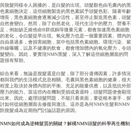
與脫髮同樣令人困擾的，是白髮的出現。頭髮顏色由毛囊內的黑
色素細胞決定，這些細胞製造的黑色素賦予頭髮色彩。隨著年齡
增長，黑色素細胞會逐漸減少活性，甚至停止製造黑色素，頭髮
自然會變白。然而，除了自然老化，現代生活中的壓力、營養不
足，例如缺乏維他命B群或銅等微量元素，都會加速黑色素細胞
的老化，令白髮提早出現。氧化壓力也是一個重要因素。體內的
自由基過多，會損害細胞，當中包括黑色素細胞。環境污染、紫
外線曝曬，以及不健康的飲食，都會增加體內的氧化壓力，令頭
髮變白。因此，要實現NMN黑髮，深入了解這些細胞層面的問
題很有幫助。
綜合來看，無論是脫髮還是白髮，除了部分遺傳因素，許多情況
都與我們的生活模式息息相關。毛囊與黑色素細胞的健康，很大
程度上取決於身體內部的平衡、充足的能量供應，以及抵抗外部
壓力的能力。當這些內在機制受損或衰退時，頭髮問題便會顯現
出來。因此，處理頭髮問題，不能只看表面，要從根本著手，探
討如何從細胞層面去修復與激活。這亦是為何NMN生髮和NMN
防脫髮成為近期熱門討論話題的原因。
NMN如何成為逆轉髮質的關鍵？解構NMN頭髮的科學再生機制