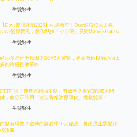
生髮醫生
【Dove髮膜評價2026】毛躁救星！Dcard好評3大人氣
Dove髮膜實測，教你點揀「小金碗」及對比Fino/Tsubaki
生髮醫生
頭油多是什麼原因？認清5大警號，專家教你根治頭油太
多的終極控油策略
生髮醫生
PTT狂推「迷迭香精油生髮」有效嗎？專家實測5大關
鍵，教你正確用「迷迭香精油擦頭皮」拯救髮量！
生髮醫生
白髮有得救？逆轉白髮必學10大秘訣，養出原生黑髮終
極攻略