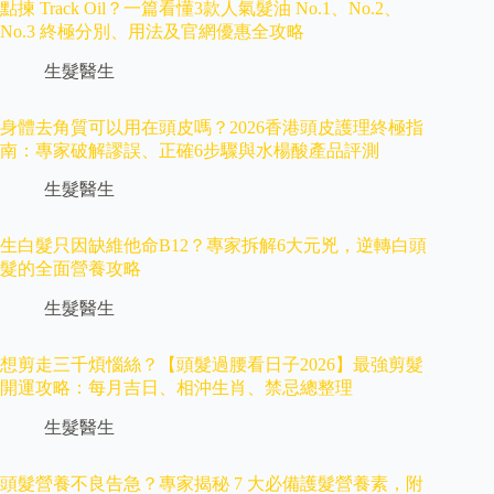
點揀 Track Oil？一篇看懂3款人氣髮油 No.1、No.2、
No.3 終極分別、用法及官網優惠全攻略
生髮醫生
身體去角質可以用在頭皮嗎？2026香港頭皮護理終極指
南：專家破解謬誤、正確6步驟與水楊酸產品評測
生髮醫生
生白髮只因缺維他命B12？專家拆解6大元兇，逆轉白頭
髮的全面營養攻略
生髮醫生
想剪走三千煩惱絲？【頭髮過腰看日子2026】最強剪髮
開運攻略：每月吉日、相沖生肖、禁忌總整理
生髮醫生
頭髮營養不良告急？專家揭秘 7 大必備護髮營養素，附