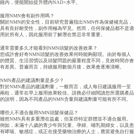
鐘內，便能開始提升體內NAD+水平。
服用NMN會有副作用嗎？
關於NMN的安全性，目前研究普遍指出NMN作為保健補充品，
具有良好耐受性，副作用極為罕見。然而，任何保健品都不是適
用於所有人，因此服用前了解潛在禁忌非常重要。
通常需要多久才能看到NMN頭髮的改善效果？
您或許會好奇NMN頭髮的改善效果何時能夠顯現。由於每個人
的體質、生活習慣以及頭髮問題的嚴重程度不同，見效時間亦會
有差異。普遍而言，持續服用數個月後，效果會逐漸清晰。
NMN產品的建議劑量是多少？
對於NMN產品的建議劑量，一般而言，成人每日建議服用一至
兩粒，通常在早上服用效果較佳。請務必仔細閱讀您所選購產品
的說明，因為不同產品的NMN含量與建議劑量可能有所不同。
哪些人不適合服用NMN頭髮保健品？
雖然NMN具有多重潛在益處，但某些特定群體並不適合服用。
例如，未滿十八歲的青少年與兒童、孕婦、哺乳期婦女，以及患
有哮喘、敏感症，或正在接受藥物治療的人士，應當避免自行服