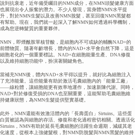
說到抗衰老，近年備受矚目的NMN成分，在NMN頭髮健康方面
也展現出令人振奮的潛力。不少人發現，當身體NMN水平提
升，對於NMN生髮以及改善NMN脫髮，甚至回復NMN黑髮都
有幫助。現在，我們就一起深入了解NMN如何透過科學機制，
成為您逆轉髮質的重要夥伴。
NMN，即煙酰胺單核苷酸，是細胞內不可或缺的輔酶NAD+的
前體物質。隨著年齡增長，體內的NAD+水平會自然下降，這是
細胞老化的一個重要標誌。NAD+在細胞能量生產、DNA修復
以及維持細胞功能中，扮演著關鍵角色。
當補充NMN後，體內NAD+水平得以提升，就好比為細胞注入
了充沛能量。這些能量有助於激活毛囊細胞內的「能量工廠」
——線粒體，讓細胞能更有效率地運作，加速新陳代謝。同時，
NAD+對於修復受損的DNA也至關重要，這能幫助毛囊細胞維
持健康狀態，為NMN生髮提供堅實基礎。
此外，NMN還能有效激活體內的「長壽蛋白」Sirtuins。這些蛋
白質被認為與細胞的存活、修復和老化過程密切相關。透過活化
Sirtuins，NMN有助於延長毛囊細胞的活躍生命週期，減緩其老
化速度，從根本上強健髮根，對NMN防脫髮與NMN黑髮的維持