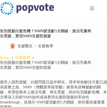
Skip
to
content
告別脫髮白髮危機？NMN髪逆齡5大關鍵：激活毛囊再
生黑髮，實現NMN生髮防脫髮
生髮醫生
生髮教學
生髮教學
Home
告別脫髮白髮危機？NMN髪逆齡5大關鍵：激活毛囊再
生黑髮，實現NMN生髮防脫髮
都市人面對脫髮、白髮問題日益年輕化，尋求有效解決方案已成
為當務之急。NMN（煙酰胺單核苷酸）被譽為逆轉髮齡的關
鍵，有望從根本上激活毛囊、再生黑髮，助你告別髮齡危機。本
文將深入剖析NMN如何成為實現生髮防脫髮的革命性
breakthrough，並揭示 NMN髪逆齡的5大關鍵，助你重拾健康濃