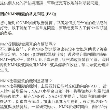
提供個人化的評估與建議，幫助您更有效地解決頭髮問題。
關於NMN頭髮的常見問題 (FAQ)
您可能對於NMN如何改善髮質，或者如何挑選合適的產品感到
好奇。以下歸納了一些常見問題，幫助您更深入了解NMN頭髮
的奧秘。
NMN對頭髮健康真的有幫助嗎？
不少朋友會問，究竟NMN對頭髮健康有沒有實際幫助呢？答案
是肯定的。NMN（β-煙酰胺單核苷酸）透過提升體內關鍵輔酶
NAD+的水平，能夠活化毛囊細胞，從根源改善髮質問題。這對
應對NMN脫髮與促進NMN生髮具備潛在效益，幫助頭髮更健康
生長。
NMN改善髮質的機制是甚麼？
NMN改善頭髮的機制，主要源於它能補充細胞內的NAD+。當
人體年齡增長時，NAD+水平會自然下降，影響細胞的能量代謝
與修復能力。補充NMN後，NAD+水平提升，幫助毛囊細胞恢
復活力，促進血液循環，加速毛囊進入生長期，有助實現NMN
黑髮與強韌髮絲。一些研究顯示，NMN在短時間內，例如30分