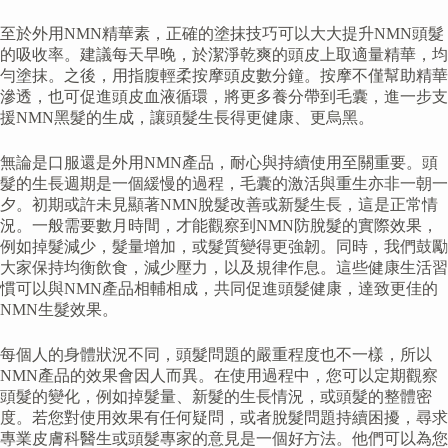
至於外用NMN精華素，正確的塗抹技巧可以大大提升NMN頭髮
的吸收率。建議每天早晚，於潔淨乾爽的頭皮上取適量精華，均
勻塗抹。之後，用指腹輕柔按摩頭皮數分鐘。按摩不僅幫助精華
滲透，也可促進頭皮血液循環，將更多養分帶到毛囊，進一步支
援NMN黑髮的生成，讓頭髮生長得更健康、更烏黑。
無論是口服還是外用NMN產品，耐心與持續使用至關重要。頭
髮的生長週期是一個緩慢的過程，毛囊的激活與重生亦非一朝一
夕。初期或許未見顯著NMN脫髮改善或新髮生長，這是正常情
況。一般需要數月時間，才能觀察到NMN防脫髮的實際效果，
例如掉髮減少，髮量增加，或髮質變得更強韌。同時，我們鼓勵
大家保持均衡飲食，減少壓力，以及規律作息。這些健康生活習
慣可以與NMN產品相輔相成，共同促進頭髮健康，達致更佳的
NMN生髮效果。
每個人的身體狀況不同，頭髮問題的嚴重程度也不一樣，所以
NMN產品的效果會因人而異。在使用過程中，您可以定期觀察
頭髮的變化，例如掉髮量、新髮的生長情況，或頭髮的整體密
度。若您對使用效果有任何疑問，或者脫髮問題持續困擾，尋求
專業皮膚科醫生或頭髮專家的意見是一個好方法。他們可以為您