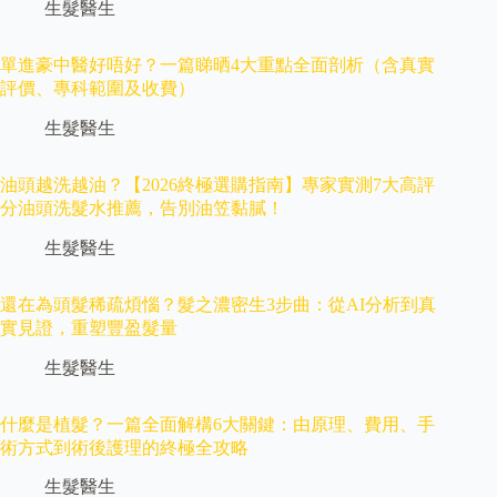
生髮醫生
單進豪中醫好唔好？一篇睇晒4大重點全面剖析（含真實
評價、專科範圍及收費）
生髮醫生
油頭越洗越油？【2026終極選購指南】專家實測7大高評
分油頭洗髮水推薦，告別油笠黏膩！
生髮醫生
還在為頭髮稀疏煩惱？髮之濃密生3步曲：從AI分析到真
實見證，重塑豐盈髮量
生髮醫生
什麼是植髮？一篇全面解構6大關鍵：由原理、費用、手
術方式到術後護理的終極全攻略
生髮醫生