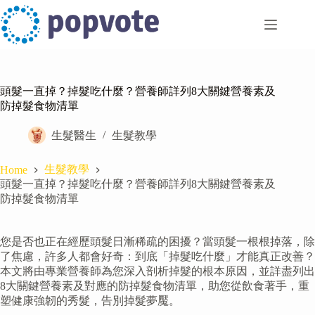
Skip
to
content
頭髮一直掉？掉髮吃什麼？營養師詳列8大關鍵營養素及
防掉髮食物清單
生髮醫生
生髮教學
生髮教學
Home
頭髮一直掉？掉髮吃什麼？營養師詳列8大關鍵營養素及
防掉髮食物清單
您是否也正在經歷頭髮日漸稀疏的困擾？當頭髮一根根掉落，除
了焦慮，許多人都會好奇：到底「掉髮吃什麼」才能真正改善？
本文將由專業營養師為您深入剖析掉髮的根本原因，並詳盡列出
8大關鍵營養素及對應的防掉髮食物清單，助您從飲食著手，重
塑健康強韌的秀髮，告別掉髮夢魘。