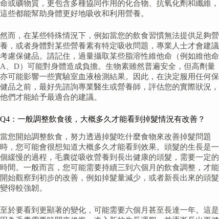
命或礦物質，更包含多種協同作用的化合物、抗氧化劑和纖維，
這些都能幫助身體更好地吸收和利用營養。
然而，在某些特殊情況下，例如當您的飲食習慣無法提供足夠營
養，或者身體對某些營養素有特定吸收問題，專業人士才會建議
考慮保健品。請記住，過量攝取某些脂溶性維他命（例如維他命
A、D）可能對身體造成負擔。生物素雖然普遍安全，但高劑量
亦可能影響一些實驗室血液檢測結果。因此，在決定服用任何保
健品之前，最好先諮詢專業醫生或營養師，評估您的實際狀況，
他們才能給予最適合的建議。
Q4：一般調整飲食後，大概多久才能看到掉髮情況有改善？
當您開始調整飲食，努力透過掉髮吃什麼食物來改善掉髮問題
時，您可能會很想知道大概多久才能看到效果。頭髮的生長是一
個緩慢的過程，毛囊從吸收營養到長出健康的頭髮，需要一定的
時間。一般而言，您可能需要持續三到六個月的飲食調整，才能
開始觀察到初步的改善，例如掉髮量減少，或者新長出來的頭髮
變得較強韌。
至於要看到更顯著的變化，可能需要六個月甚至長達一年。這是