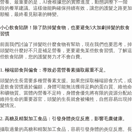
營養。最重要的是，AI會根據您的實際進度，動態調整下一階
段的餐單建議。這樣做能夠確保持續有效，讓您的護髮之路更加
順暢，最終看見顯著的轉變。
小心飲食陷阱！除了防掉髮食物，也要避免5大加劇掉髮的飲食
習慣
前面我們討論了掉髮吃什麼食物有幫助，現在我們也要思考，掉
頭髮吃什麼好不只是補足營養，更要避免某些飲食習慣。了解這
些飲食陷阱，您的護髮努力才不會白費。
1. 極端節食與偏食：導致必需營養素攝取嚴重不足。
頭髮的生長需要多種營養素支援。如果您採取極端節食方式，或
是飲食習慣過於偏頗，身體可能無法獲得足夠的蛋白質、維他命
和礦物質。當體內營養不足時，身體會優先將有限的資源分配給
維持生命的重要器官，頭髮的生長就會被犧牲，自然容易出現掉
髮情況。
2. 高糖及精製加工食品：引發身體炎症反應，影響毛囊健康。
攝取過量的高糖和精製加工食品，容易引發身體的炎症反應。長