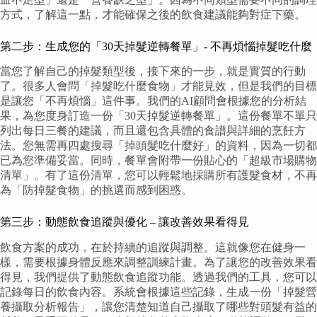
方式，了解這一點，才能確保之後的飲食建議能夠對症下藥。
第二步：生成您的「30天掉髮逆轉餐單」- 不再煩惱掉髮吃什麼
當您了解自己的掉髮類型後，接下來的一步，就是實質的行動
了。很多人會問「掉髮吃什麼食物」才能見效，但是我們的目標
是讓您「不再煩惱」這件事。我們的AI顧問會根據您的分析結
果，為您度身訂造一份「30天掉髮逆轉餐單」。這份餐單不單只
列出每日三餐的建議，而且還包含具體的食譜與詳細的烹飪方
法。您無需再四處搜尋「掉頭髮吃什麼好」的資料，因為一切都
已為您準備妥當。同時，餐單會附帶一份貼心的「超級市場購物
清單」。有了這份清單，您可以輕鬆地採購所有護髮食材，不再
為「防掉髮食物」的挑選而感到困惑。
第三步：動態飲食追蹤與優化 – 讓改善效果看得見
飲食方案的成功，在於持續的追蹤與調整。這就像您在健身一
樣，需要根據身體反應來調整訓練計畫。為了讓您的改善效果看
得見，我們提供了動態飲食追蹤功能。透過我們的工具，您可以
記錄每日的飲食內容。系統會根據這些記錄，生成一份「掉髮營
養攝取分析報告」，讓您清楚知道自己攝取了哪些對頭髮有益的