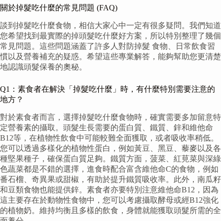
關於掉髮吃什麼的常見問題 (FAQ)
談到掉髮吃什麼食物，相信大家心中一定有很多疑問。我們知道
您希望找到最實際的掉頭髮吃什麼好方案，所以特別整理了幾個
常見問題。這些問題涵蓋了許多人對防掉髮 食物、日常飲食習
慣以及營養補充的疑惑。希望這些專業解答，能夠幫助您更清楚
地認識頭髮保養的奧秘。
Q1：素食者在解決「掉髮吃什麼」時，有什麼特別需要注意的
地方？
對於素食者而言，選擇掉髮吃什麼食物時，確實需要多加留意特
定營養素的攝取。頭髮生長需要的蛋白質、鐵質、鋅和維他命
B12等，在植物性飲食中可能較難全面獲取，或者吸收率稍低。
您可以透過多樣化的植物性蛋白，例如黃豆、黑豆、藜麥以及各
種堅果種子，確保蛋白質足夠。鐵質方面，菠菜、紅莧菜與深綠
色蔬菜都是不錯的選擇，進食時配合富含維他命C的食物，例如
番石榴、奇異果或甜椒，有助於提升鐵質吸收率。此外，南瓜籽
和豆類食物也能提供鋅。素食者亦要特別注意維他命B12，因為
這主要存在於動物性食物中，您可以考慮攝取酵母或經B12強化
的植物奶。維持均衡且多樣的飲食，身體就能獲取頭髮所需的全
面養分。