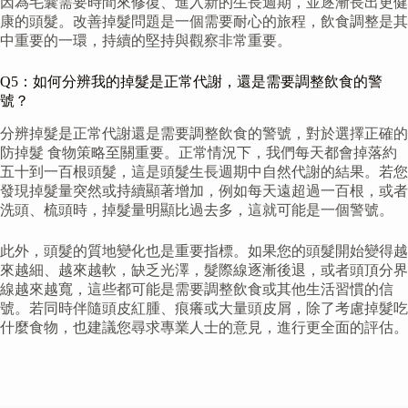
因為毛囊需要時間來修復、進入新的生長週期，並逐漸長出更健
康的頭髮。改善掉髮問題是一個需要耐心的旅程，飲食調整是其
中重要的一環，持續的堅持與觀察非常重要。
Q5：如何分辨我的掉髮是正常代謝，還是需要調整飲食的警
號？
分辨掉髮是正常代謝還是需要調整飲食的警號，對於選擇正確的
防掉髮 食物策略至關重要。正常情況下，我們每天都會掉落約
五十到一百根頭髮，這是頭髮生長週期中自然代謝的結果。若您
發現掉髮量突然或持續顯著增加，例如每天遠超過一百根，或者
洗頭、梳頭時，掉髮量明顯比過去多，這就可能是一個警號。
此外，頭髮的質地變化也是重要指標。如果您的頭髮開始變得越
來越細、越來越軟，缺乏光澤，髮際線逐漸後退，或者頭頂分界
線越來越寬，這些都可能是需要調整飲食或其他生活習慣的信
號。若同時伴隨頭皮紅腫、痕癢或大量頭皮屑，除了考慮掉髮吃
什麼食物，也建議您尋求專業人士的意見，進行更全面的評估。