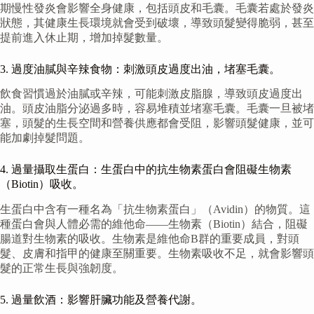
期慢性發炎會影響全身健康，包括頭皮和毛囊。毛囊若處於發炎
狀態，其健康生長環境就會受到破壞，導致頭髮變得脆弱，甚至
提前進入休止期，增加掉髮數量。
3. 過度油膩與辛辣食物：刺激頭皮過度出油，堵塞毛囊。
飲食習慣過於油膩或辛辣，可能刺激皮脂腺，導致頭皮過度出
油。頭皮油脂分泌過多時，容易堆積並堵塞毛囊。毛囊一旦被堵
塞，頭髮的生長空間和營養供應都會受阻，影響頭髮健康，並可
能加劇掉髮問題。
4. 過量攝取生蛋白：生蛋白中的抗生物素蛋白會阻礙生物素
（Biotin）吸收。
生蛋白中含有一種名為「抗生物素蛋白」（Avidin）的物質。這
種蛋白會與人體必需的維他命——生物素（Biotin）結合，阻礙
腸道對生物素的吸收。生物素是維他命B群的重要成員，對頭
髮、皮膚和指甲的健康至關重要。生物素吸收不足，就會影響頭
髮的正常生長與強韌度。
5. 過量飲酒：影響肝臟功能及營養代謝。