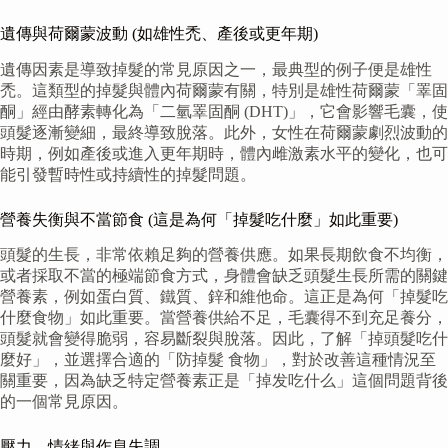
遺傳與荷爾蒙波動 (如雄性禿、產後或更年期)
遺傳因素是導致掉髮的常見原因之一，最典型的例子便是雄性
禿。這類型的掉髮與體內荷爾蒙有關，特別是雄性荷爾蒙「睪固
酮」經由酵素轉化為「二氫睪固酮 (DHT)」，它會影響毛囊，使
頭髮逐漸變細，最終導致脫落。此外，女性在荷爾蒙劇烈波動的
時期，例如產後或進入更年期時，體內雌激素水平的變化，也可
能引發暫時性或持續性的掉髮問題。
營養失衡與不當節食 (這是為何「掉髮吃什麼」如此重要)
頭髮的生長，非常依賴足夠的營養供應。如果長期飲食不均衡，
或者採取不當的極端節食方式，身體會缺乏頭髮生長所需的關鍵
營養素，例如蛋白質、鐵質、鋅和維他命。這正是為何「掉髮吃
什麼食物」如此重要。當營養供給不足，毛囊得不到充足養分，
頭髮就會變得脆弱，容易斷裂與脫落。因此，了解「掉頭髮吃什
麼好」，並選擇合適的「防掉髮 食物」，對於改善這種情況至
關重要，因為缺乏特定營養素正是「掉发吃什么」這個問題背後
的一個常見原因。
壓力、情緒與作息失調