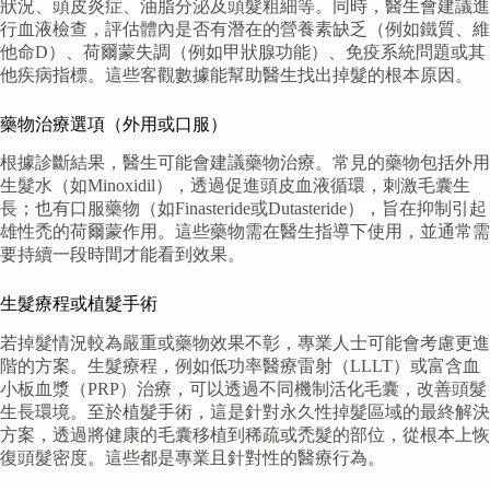
狀況、頭皮炎症、油脂分泌及頭髮粗細等。同時，醫生會建議進
行血液檢查，評估體內是否有潛在的營養素缺乏（例如鐵質、維
他命D）、荷爾蒙失調（例如甲狀腺功能）、免疫系統問題或其
他疾病指標。這些客觀數據能幫助醫生找出掉髮的根本原因。
藥物治療選項（外用或口服）
根據診斷結果，醫生可能會建議藥物治療。常見的藥物包括外用
生髮水（如Minoxidil），透過促進頭皮血液循環，刺激毛囊生
長；也有口服藥物（如Finasteride或Dutasteride），旨在抑制引起
雄性禿的荷爾蒙作用。這些藥物需在醫生指導下使用，並通常需
要持續一段時間才能看到效果。
生髮療程或植髮手術
若掉髮情況較為嚴重或藥物效果不彰，專業人士可能會考慮更進
階的方案。生髮療程，例如低功率醫療雷射（LLLT）或富含血
小板血漿（PRP）治療，可以透過不同機制活化毛囊，改善頭髮
生長環境。至於植髮手術，這是針對永久性掉髮區域的最終解決
方案，透過將健康的毛囊移植到稀疏或禿髮的部位，從根本上恢
復頭髮密度。這些都是專業且針對性的醫療行為。