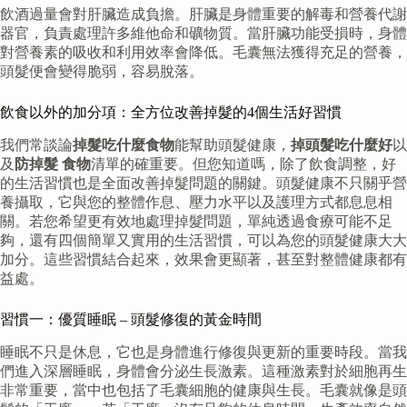
飲酒過量會對肝臟造成負擔。肝臟是身體重要的解毒和營養代謝
器官，負責處理許多維他命和礦物質。當肝臟功能受損時，身體
對營養素的吸收和利用效率會降低。毛囊無法獲得充足的營養，
頭髮便會變得脆弱，容易脫落。
飲食以外的加分項：全方位改善掉髮的4個生活好習慣
我們常談論
掉髮吃什麼食物
能幫助頭髮健康，
掉頭髮吃什麼好
以
及
防掉髮 食物
清單的確重要。但您知道嗎，除了飲食調整，好
的生活習慣也是全面改善掉髮問題的關鍵。頭髮健康不只關乎營
養攝取，它與您的整體作息、壓力水平以及護理方式都息息相
關。若您希望更有效地處理掉髮問題，單純透過食療可能不足
夠，還有四個簡單又實用的生活習慣，可以為您的頭髮健康大大
加分。這些習慣結合起來，效果會更顯著，甚至對整體健康都有
益處。
習慣一：優質睡眠 – 頭髮修復的黃金時間
睡眠不只是休息，它也是身體進行修復與更新的重要時段。當我
們進入深層睡眠，身體會分泌生長激素。這種激素對於細胞再生
非常重要，當中也包括了毛囊細胞的健康與生長。毛囊就像是頭