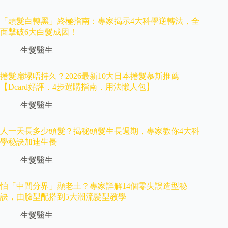
「頭髮白轉黑」終極指南：專家揭示4大科學逆轉法，全
面擊破6大白髮成因！
生髮醫生
捲髮扁塌唔持久？2026最新10大日本捲髮慕斯推薦
【Dcard好評．4步選購指南．用法懶人包】
生髮醫生
人一天長多少頭髮？揭秘頭髮生長週期，專家教你4大科
學秘訣加速生長
生髮醫生
怕「中間分界」顯老土？專家詳解14個零失誤造型秘
訣，由臉型配搭到5大潮流髮型教學
生髮醫生