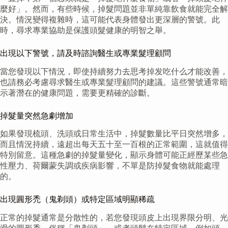
麼好」。然而，有些時候，掉髮問題並非單純靠飲食就能完全解
決。情況變得複雜時，這可能代表身體發出更深層的警號。此
時，尋求專業協助是保護頭髮健康的明智之舉。
出現以下警號，請及時諮詢醫生或專業髮理顧問
當您發現以下情況，即使持續努力去思考掉发吃什么才能改善，
也請務必考慮尋求醫生或專業髮理顧問的建議。這些警號通常暗
示著潛在的健康問題，需要更精確的診斷。
掉髮量突然急劇增加
如果發現梳頭、洗頭或日常生活中，掉髮數量比平日突然增多，
而且情況持續，遠超出每天五十至一百根的正常範圍，這就值得
特別留意。這種急劇的掉髮量變化，顯示身體可能正經歷某些急
性壓力、荷爾蒙失調或疾病影響，不單是防掉髮食物就能處理
的。
出現圓形禿（鬼剃頭）或特定區域明顯稀疏
正常的掉髮通常是分散性的，若您發現頭皮上出現界限分明、光