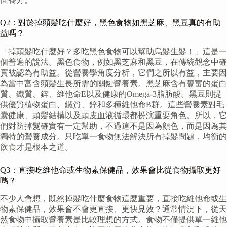
Q2：對於掉頭髮吃什麼好，黑色食物如黑芝麻、黑豆真的有助
益嗎？
「掉頭髮吃什麼好？多吃黑色食物可以幫助烏髮生髮！」這是一
個普遍的說法。黑色食物，例如黑芝麻和黑豆，在傳統觀念中確
實被認為有助益。從營養學角度分析，它們之所以有益，主要因
為當中富含頭髮生長所需的關鍵營養素。黑芝麻含有豐富的蛋白
質、鐵質、鋅、維他命E以及健康的Omega-3脂肪酸。黑豆則提
供優質植物蛋白、鐵質、鋅和多種維他命B群。這些營養素對毛
囊健康、頭髮結構以及頭皮血液循環都扮演重要角色。所以，它
們對防掉髮確實有一定幫助，不過這不是因為顏色，而是因為其
獨特的營養成分。只吃單一食物無法解決所有掉髮問題，均衡的
飲食才是根本之道。
Q3：直接吃維他命或生物素保健品，效果會比從食物攝取更好
嗎？
不少人會想，既然掉髮吃什麼食物這麼重要，直接吃維他命或生
物素保健品，效果會不會更直接、更快見效？通常情況下，從天
然食物中攝取營養素是比較理想的方式。食物不僅提供單一維他