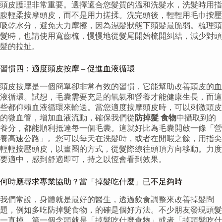
頭皮護理非常重要。選擇適合您髮質的溫和洗髮水，洗髮時用指
腹輕柔按摩頭皮，而不是用力搓揉。洗完頭後，輕輕用毛巾按壓
吸乾水分，避免大力摩擦，因為濕髮狀態下頭髮最脆弱。梳理頭
髮時，也請使用寬齒梳，慢慢地從髮尾開始梳開糾結，減少對頭
髮的拉扯。
習慣四：適度頭皮按摩 – 促進血液循環
頭皮按摩是一個簡單卻非常有效的習慣，它能幫助改善頭皮的血
液循環。試想，毛囊需要充足的氧氣和營養才能健康生長，而這
些都仰賴血液循環來輸送。當您適度按摩頭皮時，可以刺激頭皮
的微血管，增加血液流動，確保我們從
防掉髮 食物
中攝取到的
養分，都能順利抵達每一個毛囊。這就好比為毛囊開啟一條「營
養高速公路」。您可以每天在洗髮時，或者在閒暇之餘，用指尖
輕輕按壓頭皮，以畫圈的方式，從髮際線往頭頂方向移動。力度
要適中，感到舒適即可，持之以恆會看到效果。
何時應尋求專業協助？當「掉髮吃什麼」已不足夠時
我們常說，身體就是最好的醫生，透過飲食調整來改善掉髮問
題，例如多吃防掉髮食物，的確是個好方法。不少朋友發現頭髮
一直掉，第一個念頭就是「掉髮吃什麼食物」或者「掉頭髮吃什