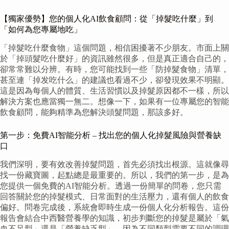
【獨家優勢】您的個人化AI飲食顧問：從「掉髮吃什麼」到
「如何為您專屬地吃」
「掉髮吃什麼食物」這個問題，相信困擾著不少朋友。市面上關
於「掉頭髮吃什麼好」的資訊雖然很多，但是真正適合自己的，
卻常常難以分辨。有時，您可能找到一些「防掉髮食物」清單，
甚至連「掉发吃什么」的建議也看過不少，卻發現效果不明顯。
這是因為每個人的體質、生活習慣以及掉髮原因都不一樣，所以
解決方案也應當獨一無二。想像一下，如果有一位專屬您的智能
飲食顧問，能夠精準為您解決頭髮問題，那該多好。
第一步：免費AI智能分析 – 找出您的個人化掉髮風險與營養缺
口
我們深明，要有效改善掉髮問題，首先必須找出根源。這就像尋
找一份藏寶圖，起點總是最重要的。所以，我們的第一步，是為
您提供一個免費的AI智能分析。透過一份簡單的問卷，您只需
回答關於您的掉髮模式、日常面對的生活壓力，還有個人的飲食
偏好。問卷完成後，系統會即時生成一份個人化分析報告。這份
報告會結合中西醫營養學的知識，初步判斷您的掉髮是屬於「氣
血不足型」還是「營養缺乏型」。因為不同類型需要不同的調理