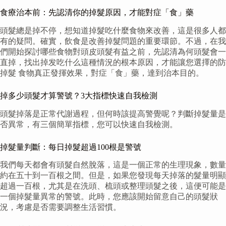
食療治本前：先認清你的掉髮原因，才能對症「食」藥
頭髮總是掉不停，想知道掉髮吃什麼食物來改善，這是很多人都
有的疑問。確實，飲食是改善掉髮問題的重要環節。不過，在我
們開始探討哪些食物對頭皮頭髮有益之前，先認清為何頭髮會一
直掉，找出掉发吃什么這種情況的根本原因，才能讓您選擇的防
掉髮 食物真正發揮效果，對症「食」藥，達到治本目的。
掉多少頭髮才算警號？3大指標快速自我檢測
頭髮掉落是正常代謝過程，但何時該提高警覺呢？判斷掉髮量是
否異常，有三個簡單指標，您可以快速自我檢測。
掉髮量判斷：每日掉髮超過100根是警號
我們每天都會有頭髮自然脫落，這是一個正常的生理現象，數量
約在五十到一百根之間。但是，如果您發現每天掉落的髮量明顯
超過一百根，尤其是在洗頭、梳頭或整理頭髮之後，這便可能是
一個掉髮量異常的警號。此時，您應該開始留意自己的頭髮狀
況，考慮是否需要調整生活習慣。