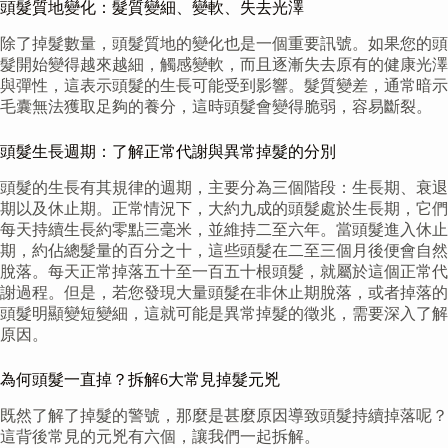
頭髮質地變化：髮質變細、變軟、失去光澤
除了掉髮數量，頭髮質地的變化也是一個重要訊號。如果您的頭
髮開始變得越來越細，觸感變軟，而且逐漸失去原有的健康光澤
與彈性，這表示頭髮的生長可能受到影響。髮質變差，通常暗示
毛囊無法獲取足夠的養分，這時頭髮會變得脆弱，容易斷裂。
頭髮生長週期：了解正常代謝與異常掉髮的分別
頭髮的生長有其規律的週期，主要分為三個階段：生長期、衰退
期以及休止期。正常情況下，大約九成的頭髮處於生長期，它們
每天持續生長約零點三毫米，並維持二至六年。當頭髮進入休止
期，約佔總髮量的百分之十，這些頭髮在二至三個月後便會自然
脫落。每天正常掉落五十至一百五十根頭髮，就屬於這個正常代
謝過程。但是，若您發現大量頭髮在非休止期脫落，或者掉落的
頭髮明顯變短變細，這就可能是異常掉髮的徵兆，需要深入了解
原因。
為何頭髮一直掉？拆解6大常見掉髮元兇
既然了解了掉髮的警號，那麼是甚麼原因導致頭髮持續掉落呢？
這背後常見的元兇有六個，讓我們一起拆解。