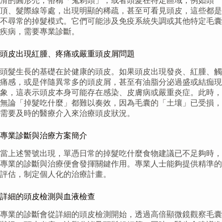
滑的圓形禿，俗稱「鬼剃頭」，或者頭髮在特定區域，例如頭
頂、髮際線等處，出現明顯的稀疏，甚至可看見頭皮，這些都是
不尋常的掉髮模式。它們可能涉及免疫系統失調或其他特定毛囊
疾病，需要專業診斷。
頭皮出現紅腫、疼痛或嚴重頭皮屑問題
頭髮生長的基礎在於健康的頭皮。如果頭皮出現發炎、紅腫、觸
痛感，或是伴隨異常多的頭皮屑，甚至有油脂分泌過盛或結痂現
象，這表示頭皮本身可能存在感染、皮膚病或嚴重炎症。此時，
無論「掉髮吃什麼」都難以奏效，因為毛囊的「土壤」已受損，
需要及時的醫療介入來治療頭皮狀況。
專業診斷與治療方案簡介
當上述警號出現，單憑日常的掉髮吃什麼食物建議已不足夠時，
專業的診斷與治療便會發揮關鍵作用。專業人士能夠提供精準的
評估，制定個人化的治療計畫。
詳細的頭皮檢測與血液檢查
專業的診斷會從詳細的頭皮檢測開始，透過高倍顯微鏡觀察毛囊