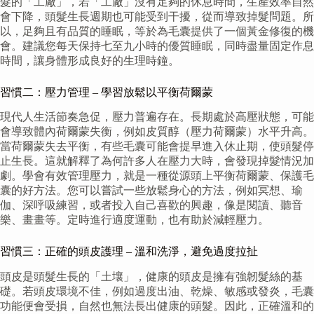
髮的「工廠」，若「工廠」沒有足夠的休息時間，生產效率自然
會下降，頭髮生長週期也可能受到干擾，從而導致掉髮問題。所
以，足夠且有品質的睡眠，等於為毛囊提供了一個黃金修復的機
會。建議您每天保持七至九小時的優質睡眠，同時盡量固定作息
時間，讓身體形成良好的生理時鐘。
習慣二：壓力管理 – 學習放鬆以平衡荷爾蒙
現代人生活節奏急促，壓力普遍存在。長期處於高壓狀態，可能
會導致體內荷爾蒙失衡，例如皮質醇（壓力荷爾蒙）水平升高。
當荷爾蒙失去平衡，有些毛囊可能會提早進入休止期，使頭髮停
止生長。這就解釋了為何許多人在壓力大時，會發現掉髮情況加
劇。學會有效管理壓力，就是一種從源頭上平衡荷爾蒙、保護毛
囊的好方法。您可以嘗試一些放鬆身心的方法，例如冥想、瑜
伽、深呼吸練習，或者投入自己喜歡的興趣，像是閱讀、聽音
樂、畫畫等。定時進行適度運動，也有助於減輕壓力。
習慣三：正確的頭皮護理 – 溫和洗淨，避免過度拉扯
頭皮是頭髮生長的「土壤」，健康的頭皮是擁有強韌髮絲的基
礎。若頭皮環境不佳，例如過度出油、乾燥、敏感或發炎，毛囊
功能便會受損，自然也無法長出健康的頭髮。因此，正確溫和的