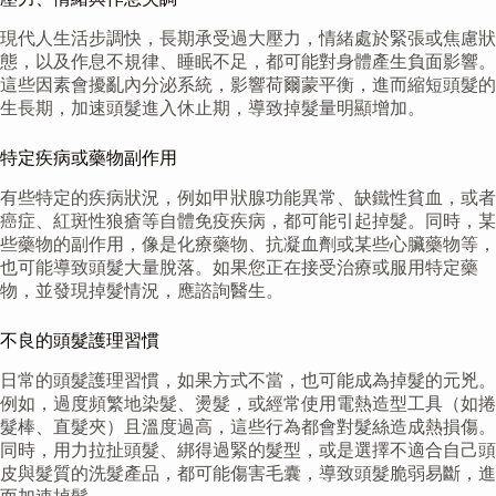
現代人生活步調快，長期承受過大壓力，情緒處於緊張或焦慮狀
態，以及作息不規律、睡眠不足，都可能對身體產生負面影響。
這些因素會擾亂內分泌系統，影響荷爾蒙平衡，進而縮短頭髮的
生長期，加速頭髮進入休止期，導致掉髮量明顯增加。
特定疾病或藥物副作用
有些特定的疾病狀況，例如甲狀腺功能異常、缺鐵性貧血，或者
癌症、紅斑性狼瘡等自體免疫疾病，都可能引起掉髮。同時，某
些藥物的副作用，像是化療藥物、抗凝血劑或某些心臟藥物等，
也可能導致頭髮大量脫落。如果您正在接受治療或服用特定藥
物，並發現掉髮情況，應諮詢醫生。
不良的頭髮護理習慣
日常的頭髮護理習慣，如果方式不當，也可能成為掉髮的元兇。
例如，過度頻繁地染髮、燙髮，或經常使用電熱造型工具（如捲
髮棒、直髮夾）且溫度過高，這些行為都會對髮絲造成熱損傷。
同時，用力拉扯頭髮、綁得過緊的髮型，或是選擇不適合自己頭
皮與髮質的洗髮產品，都可能傷害毛囊，導致頭髮脆弱易斷，進