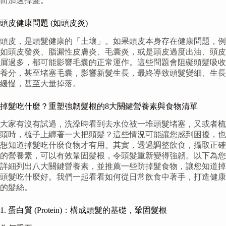
而加速掉髮。
頭皮健康問題 (如頭皮炎)
頭皮，是頭髮健康的「土壤」。如果頭皮本身存在健康問題，例
如頭皮發炎、脂漏性皮膚炎、毛囊炎，或是頭皮過度出油、頭皮
屑過多，都可能影響毛囊的正常運作。這些問題會阻礙頭髮吸收
養分，甚至堵塞毛囊，影響新髮生長，最終導致頭髮變細、生長
緩慢，甚至大量掉落。
掉髮吃什麼？重塑強韌髮根的8大關鍵營養素與食物清單
大家有沒有試過，洗澡時看到去水位被一堆頭髮堵塞，又或者梳
頭時，梳子上纏著一大把頭髮？這些情況可能讓您感到困擾，也
想知道掉髮吃什麼食物才有用。其實，透過調整飲食，攝取正確
的營養素，可以有效鞏固髮根，令頭髮重新變得強韌。以下為您
詳細列出八大關鍵營養素，並推薦一些防掉髮食物，讓您知道掉
頭髮吃什麼好。我們一起看看如何從日常飲食中著手，打造健康
的髮絲。
1. 蛋白質 (Protein)：構成頭髮的基礎，鞏固髮根