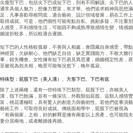
尖瘦型下巴，包括尖下巴或短下巴，則有不同解讀。尖下巴的人
通常具個人魅力，想像力豐富，有才華。他們追求精神與思想滿
足，凡事喜歡尋根問底，適合藝術、設計領域發展，易在工作上
取得成就。可是，他們個性可能有點自私、挑剔多疑，不注重別
人感受，不利感情生活，可能因不夠成熟導致感情生變，情感婚
姻波折較多，所以較適合遲婚。
短下巴的人性格較孤僻，不善與人相處，會隱藏自身感受，帶點
神經質，欠缺耐心。他們缺乏自信，缺乏實踐能力，不敢大膽行
事，錯失機會。女性擁有短下巴易見異思遷，婚姻穩定性差，甚
至被視為剋夫相，晚景可能每況愈下，晚年孤寂。
特殊型：屁股下巴（美人溝）、方形下巴、下巴有痣
除了上述兩種，還有一些特殊下巴類型。屁股下巴，亦稱美人
溝，指下巴飽滿，並有一條深坑，外觀類似屁股。這類人感情豐
富，桃花運極旺，具有驚人的創造力與藝術性。若他們從事演藝
藝術工作，可取得良好成就。傳統面相學中，屁股下巴被視為
「有兩個家」之相，好的解釋是擁有兩套以上房產，也可能指夫
妻分居兩地，或者離婚後再婚。