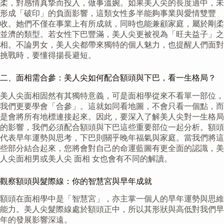
柔，對感情真摯而投入，做事溫婉。如果美人尖的長度適中，未
形成「破印」的負面影響，這類女性多半能夠事業與愛情雙豐
收。她們不僅在事業上有所成就，同時也能兼顧家庭，屬於剛柔
並濟的類型。若女性下巴豐滿，美人尖更被視為「旺夫益子」之
相。不論男女，美人尖都帶來獨特的個人魅力，也提醒人們面對
挑戰時，要懂得揚長避短。
二、面相需合參：美人尖如何配合額頭與下巴，看一生格局？
美人尖面相固然有其獨特意義，可是面相學從來不看單一部位，
我們更要學會「合參」。這就如同看地圖，不會只看一個點，而
是會將所有地標連接起來。因此，要深入了解美人尖對一生格局
的影響，我們必須配合額頭與下巴這些重要部位一起分析。額頭
代表早年運勢與思考，下巴則關乎晚年福氣與家庭。當我們將這
些部分結合起來，您將會對自己的命運藍圖有更全面的認識，美
人尖面相男或美人尖 面相 女也會有不同的解讀。
觀察額頭與髮際線：你的智慧宮與早年成就
額頭在面相學中是「智慧宮」，亦主掌一個人的早年運勢與思維
能力。美人尖髮際線處於額頭正中，所以其形狀與高低對我們早
年的發展影響深遠。