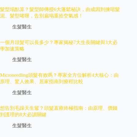
髮型塌點算？髮型師傳授6大蓬鬆秘訣，由成因到揀啱髮
泥、髮型啫喱，告別扁塌重拾空氣感！
生髮醫生
一個月頭髮可以長多少？專家揭秘7大生長關鍵與3大必
學加速策略
生髮醫生
Microneedling頭髮有效嗎？專家全方位解析4大核心：由
原理、驚人效果、居家指南到療程比較
生髮醫生
想告別毛躁天生鬈？頭髮直療終極指南：由原理、價錢
到護理的8大必讀關鍵
生髮醫生