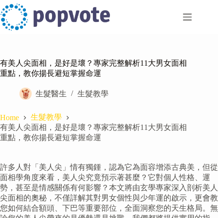
Skip
to
content
有美人尖面相，是好是壞？專家完整解析11大男女面相
重點，教你揚長避短掌握命運
生髮醫生
生髮教學
生髮教學
Home
有美人尖面相，是好是壞？專家完整解析11大男女面相
重點，教你揚長避短掌握命運
許多人對「美人尖」情有獨鍾，認為它為面容增添古典美，但從
面相學角度來看，美人尖究竟預示著甚麼？它對個人性格、運
勢，甚至是情感關係有何影響？本文將由玄學專家深入剖析美人
尖面相的奧秘，不僅詳解其對男女個性與少年運的啟示，更會教
您如何結合額頭、下巴等重要部位，全面洞察您的天生格局。無