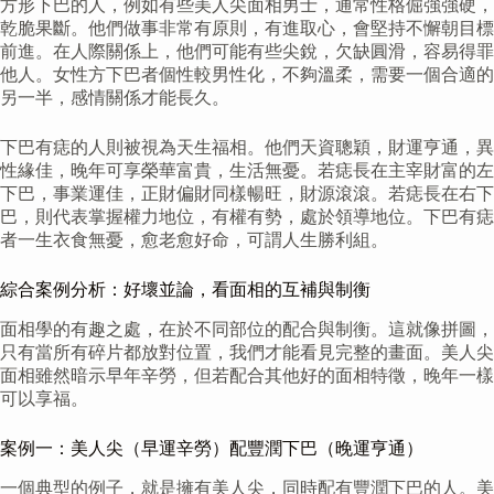
方形下巴的人，例如有些美人尖面相男士，通常性格倔強強硬，
乾脆果斷。他們做事非常有原則，有進取心，會堅持不懈朝目標
前進。在人際關係上，他們可能有些尖銳，欠缺圓滑，容易得罪
他人。女性方下巴者個性較男性化，不夠溫柔，需要一個合適的
另一半，感情關係才能長久。
下巴有痣的人則被視為天生福相。他們天資聰穎，財運亨通，異
性緣佳，晚年可享榮華富貴，生活無憂。若痣長在主宰財富的左
下巴，事業運佳，正財偏財同樣暢旺，財源滾滾。若痣長在右下
巴，則代表掌握權力地位，有權有勢，處於領導地位。下巴有痣
者一生衣食無憂，愈老愈好命，可謂人生勝利組。
綜合案例分析：好壞並論，看面相的互補與制衡
面相學的有趣之處，在於不同部位的配合與制衡。這就像拼圖，
只有當所有碎片都放對位置，我們才能看見完整的畫面。美人尖
面相雖然暗示早年辛勞，但若配合其他好的面相特徵，晚年一樣
可以享福。
案例一：美人尖（早運辛勞）配豐潤下巴（晚運亨通）
一個典型的例子，就是擁有美人尖，同時配有豐潤下巴的人。美