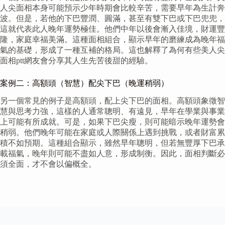
人尖面相本身可能預示少年時期會比較辛苦，需要早年為生計奔
波。但是，若他的下巴豐潤、圓滿，甚至有雙下巴或下巴兜兜，
這就代表此人晚年運勢極佳。他們中年以後會漸入佳境，財運豐
隆，家庭幸福美滿。這種面相組合，顯示早年的磨練成為晚年福
氣的基礎，形成了一種互補的格局。這也解釋了為何有些美人尖
面相ptt網友會分享其人生先苦後甜的經驗。
案例二：高額頭（智慧）配尖下巴（晚運稍弱）
另一個常見的例子是高額頭，配上尖下巴的面相。高額頭象徵智
慧與思考力強，這樣的人通常聰明、有遠見，早年在學業與事業
上可能有所成就。可是，如果下巴尖瘦，則可能暗示晚年運勢會
稍弱。他們晚年可能在家庭或人際關係上遇到挑戰，或者財富累
積不如預期。這種組合顯示，雖然早年聰明，但若無豐厚下巴承
載福氣，晚年則可能不盡如人意，形成制衡。因此，面相判斷必
須全面，才不會以偏概全。