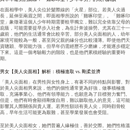
在面相學中，美人尖位於髮際線的「火星」部位。若美人尖過
長，延伸至兩眉之間，即面相學所說的「雞啄印堂」。「雞啄印
堂」象徵著這個人少年時期需要較早獨立，難以完全依靠父母的
庇蔭，可能需要提早步入社會，為生計奔波操勞。尤其在三十一
歲前，他們的生活通常會比較辛苦。部分美人尖面相的人，幼年
家境可能較為一般，甚至與父親的緣分也比較淺薄。即使他們天
資聰穎、學習能力強，但早年仍需經歷不少磨練，才能逐步穩定
下來。這是一個考驗毅力的階段，也是他們累積經驗的重要時
期。
男女【美人尖面相】解析：積極進取 vs. 剛柔並濟
「美人尖面相」在男性與女性身上，有著不同的特點與影響。對
於美人尖面相男來說，他們的個性通常更為好強，做事積極進
取，充滿事業心。他們有領導能力，也願意為了目標努力奮鬥。
但是，他們有時會顯得剛愎自用，難以聽取他人的意見，這可能
影響其人際關係與貴人運。若男性額頭有美人尖，同時顴骨較
高，早年生活可能更為艱難，甚至學業發展也會受阻。
至於美人尖面相女，她們普遍人緣極佳，善於交際。她們性格溫