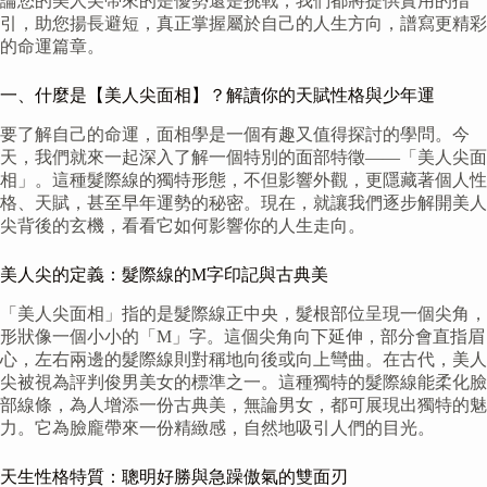
論您的美人尖帶來的是優勢還是挑戰，我們都將提供實用的指
引，助您揚長避短，真正掌握屬於自己的人生方向，譜寫更精彩
的命運篇章。
一、什麼是【美人尖面相】？解讀你的天賦性格與少年運
要了解自己的命運，面相學是一個有趣又值得探討的學問。今
天，我們就來一起深入了解一個特別的面部特徵——「美人尖面
相」。這種髮際線的獨特形態，不但影響外觀，更隱藏著個人性
格、天賦，甚至早年運勢的秘密。現在，就讓我們逐步解開美人
尖背後的玄機，看看它如何影響你的人生走向。
美人尖的定義：髮際線的M字印記與古典美
「美人尖面相」指的是髮際線正中央，髮根部位呈現一個尖角，
形狀像一個小小的「M」字。這個尖角向下延伸，部分會直指眉
心，左右兩邊的髮際線則對稱地向後或向上彎曲。在古代，美人
尖被視為評判俊男美女的標準之一。這種獨特的髮際線能柔化臉
部線條，為人增添一份古典美，無論男女，都可展現出獨特的魅
力。它為臉龐帶來一份精緻感，自然地吸引人們的目光。
天生性格特質：聰明好勝與急躁傲氣的雙面刃