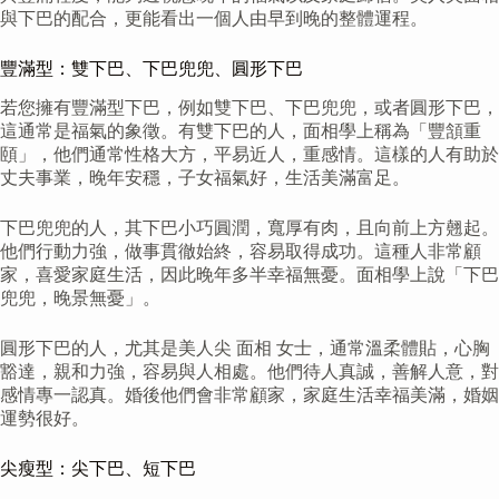
與下巴的配合，更能看出一個人由早到晚的整體運程。
豐滿型：雙下巴、下巴兜兜、圓形下巴
若您擁有豐滿型下巴，例如雙下巴、下巴兜兜，或者圓形下巴，
這通常是福氣的象徵。有雙下巴的人，面相學上稱為「豐頷重
頤」，他們通常性格大方，平易近人，重感情。這樣的人有助於
丈夫事業，晚年安穩，子女福氣好，生活美滿富足。
下巴兜兜的人，其下巴小巧圓潤，寬厚有肉，且向前上方翹起。
他們行動力強，做事貫徹始終，容易取得成功。這種人非常顧
家，喜愛家庭生活，因此晚年多半幸福無憂。面相學上說「下巴
兜兜，晚景無憂」。
圓形下巴的人，尤其是美人尖 面相 女士，通常溫柔體貼，心胸
豁達，親和力強，容易與人相處。他們待人真誠，善解人意，對
感情專一認真。婚後他們會非常顧家，家庭生活幸福美滿，婚姻
運勢很好。
尖瘦型：尖下巴、短下巴