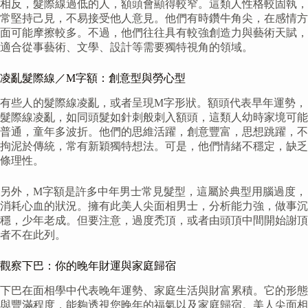
相反，髮際線過低的人，額頭會顯得較窄。這類人性格較固執，
常堅持己見，不易接受他人意見。他們有時鑽牛角尖，在感情方
面可能摩擦較多。不過，他們往往具有較強創造力與藝術天賦，
適合從事藝術、文學、設計等需要獨特視角的領域。
凌亂髮際線／M字額：創意型與勞心型
有些人的髮際線凌亂，或者呈現M字形狀。額頭代表早年運勢，
髮際線凌亂，如同頭髮如針刺般刺入額頭，這類人幼時家境可能
普通，童年多波折。他們的思維活躍，創意豐富，思想跳躍，不
拘泥於傳統，常有新穎獨特想法。可是，他們情緒不穩定，缺乏
條理性。
另外，M字額是許多中年男士常見髮型，這屬於典型用腦過度，
消耗心血的狀況。擁有此美人尖面相男士，分析能力強，做事沉
穩，少年老成。但要注意，過度禿頂，或者由頭頂中間開始謝頂
者不在此列。
觀察下巴：你的晚年財運與家庭歸宿
下巴在面相學中代表晚年運勢、家庭生活與財富累積。它的形態
與豐滿程度，能夠透視您晚年的福氣以及家庭歸宿。美人尖面相