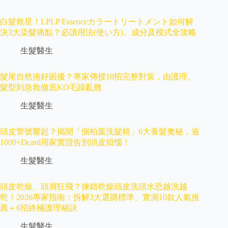
白髮救星！LPLP Essenceカラートリートメント如何解
決3大染髮痛點？必讀用法(使い方)、成分及模式全攻略
生髮醫生
髮尾自然捲好困擾？專家傳授18招完整對策，由護理、
髮型到急救徹底KO毛躁亂翹
生髮醫生
頭皮警號響起？揭開「側柏葉洗髮精」6大養髮奧秘，逾
1000+Dcard用家實證告別頭皮煩惱！
生髮醫生
頭皮乾燥、頭屑狂飛？揀錯乾燥頭皮洗頭水恐越洗越
乾！2026專家指南：拆解3大選購標準、實測10款人氣推
薦＋6招終極護理秘訣
生髮醫生