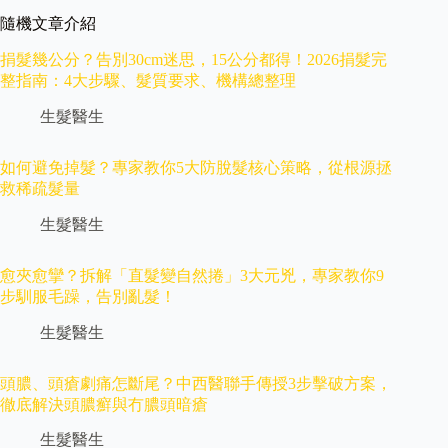
隨機文章介紹
捐髮幾公分？告別30cm迷思，15公分都得！2026捐髮完
整指南：4大步驟、髮質要求、機構總整理
生髮醫生
如何避免掉髮？專家教你5大防脫髮核心策略，從根源拯
救稀疏髮量
生髮醫生
愈夾愈攣？拆解「直髮變自然捲」3大元兇，專家教你9
步馴服毛躁，告別亂髮！
生髮醫生
頭膿、頭瘡劇痛怎斷尾？中西醫聯手傳授3步擊破方案，
徹底解決頭膿癬與冇膿頭暗瘡
生髮醫生