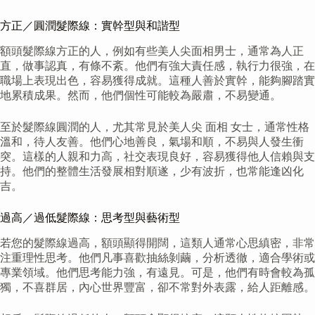
方正／圓潤髮際線：實幹型與和諧型
額頭髮際線方正的人，例如有些美人尖面相男士，通常為人正
直，做事認真，有條不紊。他們有強大責任感，執行力很強，在
職場上表現出色，容易獲得成就。這種人善於實幹，能夠腳踏實
地累積成果。然而，他們個性可能較為嚴肅，不易變通。
至於髮際線圓潤的人，尤其常見於美人尖 面相 女士，通常性格
溫和，待人友善。他們心地善良，氣場和順，不易與人發生衝
突。這樣的人親和力高，社交表現良好，容易獲得他人信賴與支
持。他們的整體生活發展相對順遂，少有波折，也常能逢凶化
吉。
過高／過低髮際線：思考型與藝術型
若您的髮際線過高，額頭顯得開闊，這類人通常心思縝密，非常
注重理性思考。他們凡事喜歡抽絲剝繭，分析透徹，適合學術或
專業領域。他們思考能力強，有遠見。可是，他們有時會較為孤
獨，不喜群居，內心世界豐富，卻不常對外表露，給人距離感。