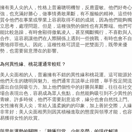
擁有美人尖的人，性格上普遍聰明機智，反應靈敏。他們好奇心
強，也充滿好勝心，做事情勇敢果斷，有不服輸的精神。這些特
質令他們在事業或學業上容易取得不錯的成就，因為他們能夠獨
立思考，處理問題。但是，這種強勢的個性也有其弊端。他們可
能比較急躁，有時會顯得傲氣凌人，甚至獨斷獨行，不喜歡與人
合作。這容易讓他們在人際關係上遇到一些挑戰，有時也會不自
覺地得罪他人。因此，這種性格可謂是一把雙面刃，既帶來優
勢，也需要留意潛在的影響。
為何異性緣、桃花運通常較旺？
美人尖面相的人，普遍擁有不錯的異性緣和桃花運。這可能源於
他們天生的聰明與魅力。他們通常言談舉止得體，舉手投足間流
露出自信與吸引力。加上他們個性中的好勝與果斷，往往在社交
場合表現出色，容易成為眾人焦點，自然能夠吸引到不少異性的
青睞。許多時候，他們不需要刻意追求，緣分也會自然找上門。
女性擁有美人尖，常給人溫柔婉約的印象，加上善於交際，人緣
非常好；美人尖面相男則因其積極進取的態度與領導才能，也容
易獲得女性的欣賞。
與早年運勢的關聯：「雞啄印堂，少年辛勞」的現代解讀