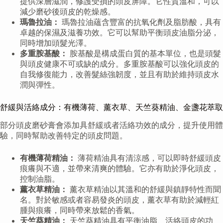
提供深層滋潤，修護受損的頭皮屏障。它性質溫和，可以
減少磨砂後頭皮的乾燥感。
瑪魯拉油：
瑪魯拉油蘊含豐富的抗氧化劑及脂肪酸，具有
卓越的保濕及滋養功效。它可以幫助平衡頭皮油脂分泌，
同時增加頭髮光澤。
多重胺基酸：
胺基酸是構成蛋白質的基本單位，也是頭髮
與頭皮健康不可或缺的成分。多重胺基酸可以強化頭皮的
自我修復能力，改善髮絲強韌度，並且有助於維持頭皮水
潤與彈性。
舒緩與活絡成分：有機薄荷、薰衣草、天竺葵精油、金盞花萃取
部分頭皮磨砂膏會添加具舒緩或者活絡功效的成分，提升使用體
驗，同時幫助改善特定的頭皮問題。
有機薄荷精油：
薄荷精油具有清涼感，可以即時舒緩頭皮
痕癢與不適，並帶來清爽的體驗。它亦有助於淨化頭皮，
控制油脂。
薰衣草精油：
薰衣草精油以其溫和的舒緩與鎮靜特性而聞
名。對於敏感或者容易發炎的頭皮，薰衣草有助於減輕紅
腫與痕癢，同時帶來放鬆的香氣。
天竺葵精油：
天竺葵精油具有平衡油脂、活絡頭皮的功