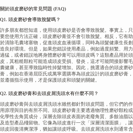
關於頭皮磨砂的常見問題 (FAQ)
Q1. 頭皮磨砂會導致脫髮嗎？
許多朋友都想知道，使用頭皮磨砂是否會導致脫髮。事實上，只
要您使用方法正確，頭皮磨砂膏並不會引致脫髮。相反，它有助
於清除毛囊堵塞物，促進頭皮血液循環，同時為頭髮健康生長創
造良好環境。但是，如果您錯誤使用產品，例如過度頻繁、用力
過猛，或者錯誤地將身體磨砂膏可以用頭皮嗎？這類產品用於頭
皮，其粗糙顆粒可能造成頭皮受損、發炎，這才可能間接影響毛
囊健康，甚至導致臨時性掉髮增加。因此，挑選適合的頭皮磨砂
膏，例如在香港屈臣氏或萬寧選購專為頭皮設計的頭皮磨砂膏，
並遵循指示使用，才是保護頭皮和頭髮的關鍵。
Q2. 頭皮磨砂膏和去頭皮屑洗頭水有什麼不同？
頭皮磨砂膏與去頭皮屑洗頭水雖然都針對頭皮問題，但它們的作
用原理與目的有所不同。頭皮磨砂膏主要透過物理性磨砂顆粒或
化學性去角質成分，深層去除頭皮表面的老廢角質、多餘油脂以
及造型產品殘留物。它像為頭皮進行一次「深層清潔面膜」，讓
頭皮回復清爽潔淨，猶如讓頭皮呼吸。去頭皮屑洗頭水則通常含