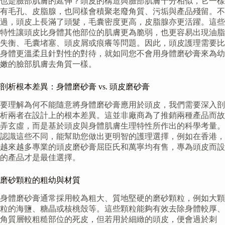
也是臉部肌膚的延伸？頭皮的構造與臉部肌膚十分相似，它一樣
有毛孔、皮脂腺，也同樣會積聚老廢角質、污垢與產品殘留。不
過，頭皮上長滿了頭髮，毛囊密度更高，皮脂腺亦更活躍。這些
特性讓頭皮比身體其他部位的肌膚更為脆弱，也更容易出現油脂
失衡、毛囊堵塞、頭皮屑或痕癢等問題。因此，頭皮護理需要比
身體更溫柔且針對性的對待，就如同您不會用身體磨砂膏來為幼
嫩的臉部肌膚去角質一樣。
剖析根本差異：身體磨砂膏 vs. 頭皮磨砂膏
要理解為何不能隨意將身體磨砂膏應用於頭皮，我們需要深入剖
析兩者在設計上的根本差異。這並非廠商為了推銷兩種產品而故
弄玄虛，而是基於頭皮與身體肌膚生理特性所作出的科學考量。
認識這些不同，能幫助您做出更明智的護理選擇，例如在香港，
越來越多專業的頭皮磨砂膏屈臣氏和萬寧均有售，專為頭皮而設
的產品才是最佳選擇。
磨砂顆粒的粗幼與材質
身體磨砂膏通常採用較為粗大、質地堅硬的磨砂顆粒，例如大顆
粒的海鹽、糖晶或核桃殼等。這些顆粒能夠有效去除身體較厚、
角質層較粗糙部位的死皮，但若用於細緻的頭皮，便會過於刺