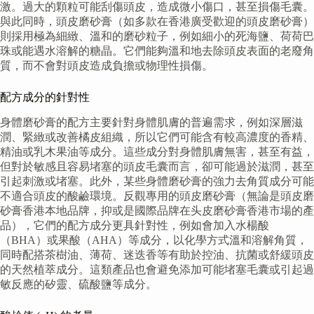
激。過大的顆粒可能刮傷頭皮，造成微小傷口，甚至損傷毛囊。
與此同時，頭皮磨砂膏（如多款在香港廣受歡迎的頭皮磨砂膏）
則採用極為細緻、溫和的磨砂粒子，例如細小的死海鹽、荷荷巴
珠或能遇水溶解的糖晶。它們能夠溫和地去除頭皮表面的老廢角
質，而不會對頭皮造成負擔或物理性損傷。
配方成分的針對性
身體磨砂膏的配方主要針對身體肌膚的普遍需求，例如深層滋
潤、緊緻或改善橘皮組織，所以它們可能含有較高濃度的香精、
精油或乳木果油等成分。這些成分對身體肌膚無害，甚至有益，
但對於敏感且容易堵塞的頭皮毛囊而言，卻可能過於滋潤，甚至
引起刺激或堵塞。此外，某些身體磨砂膏的強力去角質成分可能
不適合頭皮的酸鹼環境。反觀專用的頭皮磨砂膏（無論是頭皮磨
砂膏香港本地品牌，抑或是國際品牌在头皮磨砂膏香港市場的產
品），它們的配方成分更具針對性，例如會加入水楊酸
（BHA）或果酸（AHA）等成分，以化學方式溫和溶解角質，
同時配搭茶樹油、薄荷、迷迭香等有助於控油、抗菌或舒緩頭皮
的天然植萃成分。這類產品也會避免添加可能堵塞毛囊或引起過
敏反應的矽靈、硫酸鹽等成分。