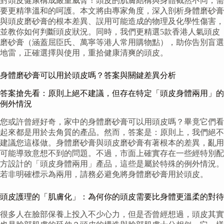
對頭皮健康構成嚴重威脅！頭皮的肌膚結構與身體截然不同，需
要更精準溫和的呵護。本文將由專家角度，深入剖析身體磨砂膏
與頭皮磨砂膏的根本差異、誤用可能造成的物理及化學性傷害，
並教你如何判斷頭皮狀況。同時，我們更精選5款香港人氣頭皮
磨砂膏（涵蓋屈臣氏、萬寧等港人常用購物點），助你告別盲選
地雷，正確選擇與使用，重拾健康清爽的頭皮。
身體磨砂膏可以用於頭皮嗎？答案與關鍵差異分析
答案搶先看：原則上絕不建議，但存在特定「頭皮身體兩用」的
例外情況
您或許曾經好奇，家中的身體磨砂膏可以用頭皮嗎？畢竟它們看
起來都是用於去角質的產品。然而，答案是：原則上，我們絕不
建議您這樣做。身體磨砂膏與頭皮磨砂膏有著根本的差異，亂用
可能導致意想不到的問題。不過，市面上確實存在一些經特別配
方設計的「頭皮身體兩用」產品，這些是屬於特殊的例外情況。
若非明確標示為兩用，請務必避免將身體磨砂膏用於頭皮。
頭皮護理的「肌膚化」：為何你的頭皮需要比身體更溫柔的對待
很多人在臉部保養上投入不少心力，但是否曾經想過，頭皮其實