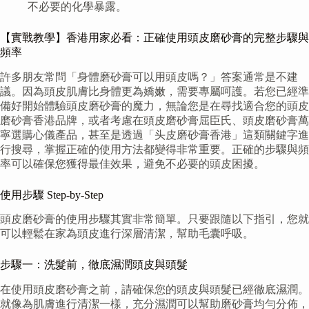
不必要的化學暴露。
【實戰教學】香港用家必看：正確使用頭皮磨砂膏的完整步驟與
頻率
許多朋友常問「身體磨砂膏可以用頭皮嗎？」答案通常是不建
議。因為頭皮肌膚比身體更為嬌嫩，需要專屬呵護。若您已經準
備好開始體驗頭皮磨砂膏的魔力，無論您是在尋找適合您的頭皮
磨砂膏香港品牌，或者考慮在頭皮磨砂膏屈臣氏、頭皮磨砂膏萬
寧選購心儀產品，甚至是透過「头皮磨砂膏香港」這類關鍵字進
行搜尋，掌握正確的使用方法都變得非常重要。正確的步驟與頻
率可以確保您獲得最佳效果，避免不必要的頭皮困擾。
使用步驟 Step-by-Step
頭皮磨砂膏的使用步驟其實非常簡單。只要跟隨以下指引，您就
可以輕鬆在家為頭皮進行深層清潔，幫助毛囊呼吸。
步驟一：洗髮前，徹底濕潤頭皮與頭髮
在使用頭皮磨砂膏之前，請確保您的頭皮與頭髮已經徹底濕潤。
就像為肌膚進行清潔一樣，充分濕潤可以幫助磨砂膏均勻分佈，