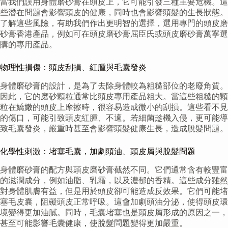
當我們誤用身體磨砂膏在頭皮上，它可能引發三種主要危機。這
些潛在問題會影響頭皮的健康，同時也會影響頭髮的生長狀態。
了解這些風險，有助我們作出更明智的選擇，選用專門的頭皮磨
砂膏香港產品，例如可在頭皮磨砂膏屈臣氏或頭皮磨砂膏萬寧選
購的專用產品。
物理性損傷：頭皮刮損、紅腫與毛囊發炎
身體磨砂膏的設計，是為了去除身體較為粗糙部位的老廢角質。
因此，它的磨砂顆粒通常比頭皮專用產品粗大。當這些粗糙的顆
粒在嬌嫩的頭皮上摩擦時，很容易造成微小的刮損。這些看不見
的傷口，可能引致頭皮紅腫、不適。若細菌趁機入侵，更可能導
致毛囊發炎，嚴重時甚至會影響頭髮健康生長，造成脫髮問題。
化學性刺激：堵塞毛囊，加劇頭油、頭皮屑與脫髮問題
身體磨砂膏的配方與頭皮磨砂膏截然不同。它們通常含有較豐富
的滋潤成分，例如油脂、乳霜，以及濃郁的香精。這些成分雖然
對身體肌膚有益，但是用於頭皮卻可能造成反效果。它們可能堵
塞毛皮囊，阻礙頭皮正常呼吸。這會加劇頭油分泌，使得頭皮環
境變得更加油膩。同時，毛囊堵塞也是頭皮屑形成的原因之一，
甚至可能影響毛囊健康，使脫髮問題變得更加嚴重。