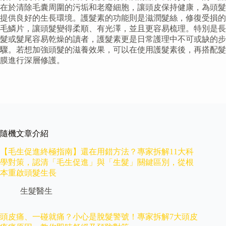
在於清除毛囊周圍的污垢和老廢細胞，讓頭皮保持健康，為頭髮
提供良好的生長環境。護髮素的功能則是滋潤髮絲，修復受損的
毛鱗片，讓頭髮變得柔順、有光澤，並且更容易梳理。特別是長
髮或髮尾容易乾燥的讀者，護髮素更是日常護理中不可或缺的步
驟。若想加強頭髮的滋養效果，可以在使用護髮素後，再搭配髮
膜進行深層修護。
隨機文章介紹
【毛生促進終極指南】還在用錯方法？專家拆解11大科
學對策，認清「毛生促進」與「生髮」關鍵區別，從根
本重啟頭髮生長
生髮醫生
頭皮痛、一碰就痛？小心是脫髮警號！專家拆解7大頭皮