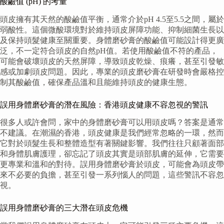
酸鹼值 (pH) 的考量
頭皮擁有其天然的酸鹼值平衡，通常介於pH 4.5至5.5之間，屬於
弱酸性。這個微酸環境對於維持頭皮屏障功能、抑制細菌生長以
及保持頭髮健康至關重要。身體磨砂膏的酸鹼值可能設計得更廣
泛，不一定符合頭皮的自然pH值。若使用酸鹼值不符的產品，
可能會破壞頭皮的天然屏障，導致頭皮乾燥、痕癢，甚至引發敏
感或加劇頭皮問題。因此，專業的頭皮磨砂膏在研發時會嚴格控
制其酸鹼值，確保產品溫和且能維持頭皮的健康生態。
誤用身體磨砂膏的潛在風險：香港頭皮健康不容忽視的警訊
很多人或許會問，家中的身體磨砂膏可以用頭皮嗎？答案是通常
不建議。在潮濕的香港，頭皮健康是我們經常忽略的一環，然而
它對於頭髮生長和整體造型有著關鍵影響。我們往往只顧著面部
和身體肌膚護理，卻忘記了頭皮其實是頭部肌膚的延伸，它需要
更專業和溫和的對待。誤用身體磨砂膏於頭皮，可能會為頭皮帶
來不必要的負擔，甚至引發一系列惱人的問題，這些警訊不容忽
視。
誤用身體磨砂膏的三大潛在頭皮危機