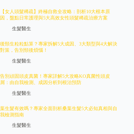
【女人頭髮稀疏】終極自救全攻略：剖析10大根本原
因，盤點日常護理與5大高效女性頭髮稀疏治療方案
生髮醫生
後頸生粒粒點算？專家拆解5大成因、3大類型與4大解決
對策，告別頸後煩惱！
生髮醫生
告別頑固頭皮真菌！專家詳解5大攻略KO真菌性頭皮
屑：由自我檢測、成因分析到根治預防
生髮醫生
葉生髮有效嗎？專家全面剖析桑葉生髮5大必知真相與自
我檢測指南
生髮醫生