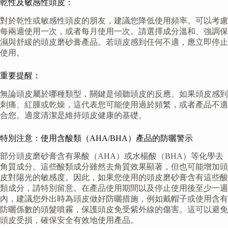
乾性及敏感性頭皮：
對於乾性或敏感性頭皮的朋友，建議您降低使用頻率。可以考慮
每兩週使用一次，或者每月使用一次。請選擇成分溫和、強調保
濕與舒緩的頭皮磨砂膏產品。若頭皮感到任何不適，應立即停止
使用。
重要提醒：
無論頭皮屬於哪種類型，關鍵是傾聽頭皮的反應。如果頭皮感到
刺痛、紅腫或乾燥，這代表您可能使用過於頻繁，或者產品不適
合您。適度清潔是維持頭皮健康的基礎。
特別注意：使用含酸類（AHA/BHA）產品的防曬警示
部分頭皮磨砂膏含有果酸（AHA）或水楊酸（BHA）等化學去
角質成分。這些酸類成分雖然去角質效果顯著，但也可能增加頭
皮對陽光的敏感度。因此，如果您使用的頭皮磨砂膏含有這些酸
類成分，請特別留意。在產品使用期間以及停止使用後至少一週
內，建議您外出時為頭皮做好防曬措施，例如戴帽子或使用含有
防曬係數的頭髮噴霧，保護頭皮免受紫外線的傷害。這可以避免
頭皮受損，確保安全有效地使用產品。