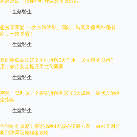
疼痛原因，教你即時舒緩及預防對策
生髮醫生
想拉直頭髮？7大方法效果、價錢、時間及保養終極指
南，一篇睇晒！
生髮醫生
睪固酮低點算好？全面拆解5大作用、10大警號與副作
用，教你安全提升男性荷爾蒙
生髮醫生
突然「鬼剃頭」？專家拆解圓形禿6大成因、症狀與治療
全指南
生髮醫生
告別幼弱頭髮！專家揭示4大核心逆轉方案：由AI基因分
析到專業級療程全攻略