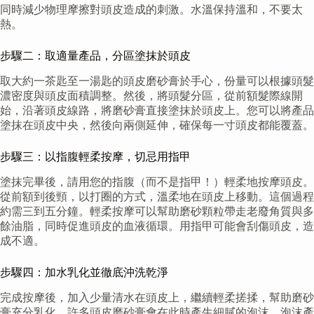
同時減少物理摩擦對頭皮造成的刺激。水溫保持溫和，不要太
熱。
步驟二：取適量產品，分區塗抹於頭皮
取大約一茶匙至一湯匙的頭皮磨砂膏於手心，份量可以根據頭髮
濃密度與頭皮面積調整。然後，將頭髮分區，從前額髮際線開
始，沿著頭皮線路，將磨砂膏直接塗抹於頭皮上。您可以將產品
塗抹在頭皮中央，然後向兩側延伸，確保每一寸頭皮都能覆蓋。
步驟三：以指腹輕柔按摩，切忌用指甲
塗抹完畢後，請用您的指腹（而不是指甲！）輕柔地按摩頭皮。
從前額到後頸，以打圈的方式，溫柔地在頭皮上移動。這個過程
約需三到五分鐘。輕柔按摩可以幫助磨砂顆粒帶走老廢角質與多
餘油脂，同時促進頭皮的血液循環。用指甲可能會刮傷頭皮，造
成不適。
步驟四：加水乳化並徹底沖洗乾淨
完成按摩後，加入少量清水在頭皮上，繼續輕柔搓揉，幫助磨砂
膏充分乳化。許多頭皮磨砂膏會在此時產生細膩的泡沫。泡沫產