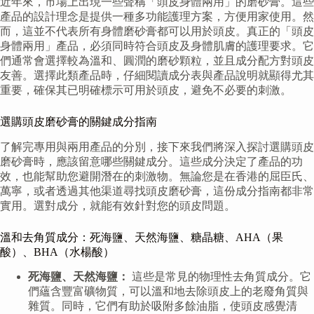
近年來，市場上出現一些聲稱「頭皮身體兩用」的磨砂膏。這些
產品的設計理念是提供一種多功能護理方案，方便用家使用。然
而，這並不代表所有身體磨砂膏都可以用於頭皮。真正的「頭皮
身體兩用」產品，必須同時符合頭皮及身體肌膚的護理要求。它
們通常會選擇較為溫和、圓潤的磨砂顆粒，並且成分配方對頭皮
友善。選擇此類產品時，仔細閱讀成分表與產品說明就顯得尤其
重要，確保其已明確標示可用於頭皮，避免不必要的刺激。
選購頭皮磨砂膏的關鍵成分指南
了解完專用與兩用產品的分別，接下來我們將深入探討選購頭皮
磨砂膏時，應該留意哪些關鍵成分。這些成分決定了產品的功
效，也能幫助您避開潛在的刺激物。無論您是在香港的屈臣氏、
萬寧，或者透過其他渠道尋找頭皮磨砂膏，這份成分指南都非常
實用。選對成分，就能有效針對您的頭皮問題。
溫和去角質成分：死海鹽、天然海鹽、糖晶糖、AHA（果
酸）、BHA（水楊酸）
死海鹽、天然海鹽：
這些是常見的物理性去角質成分。它
們蘊含豐富礦物質，可以溫和地去除頭皮上的老廢角質與
雜質。同時，它們有助於吸附多餘油脂，使頭皮感覺清