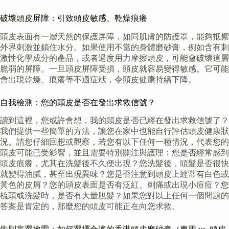
破壞頭皮屏障：引致頭皮敏感、乾燥痕癢
頭皮表面有一層天然的保護屏障，如同肌膚的防護罩，能夠抵禦
外界刺激並鎖住水分。如果使用不當的身體磨砂膏，例如含有刺
激性化學成分的產品，或者過度用力摩擦頭皮，可能會破壞這層
脆弱的屏障。一旦頭皮屏障受損，頭皮就容易變得敏感。它可能
會出現乾燥、痕癢等不適症狀，令頭皮健康持續下降。
自我檢測：您的頭皮是否在發出求救信號？
讀到這裡，您或許會想，我的頭皮是否已經在發出求救信號了？
我們提供一些簡單的方法，讓您在家中也能自行評估頭皮健康狀
況。請您仔細回想或觀察，若您有以下任何一種情況，代表您的
頭皮可能已受影響，並且需要特別關注與護理：您是否經常感到
頭皮痕癢，尤其在洗髮後不久便出現？您洗髮後，頭髮是否很快
就變得油膩，甚至出現異味？您是否注意到頭皮上經常有白色或
黃色的皮屑？您的頭皮表面是否有泛紅、刺痛或出現小痘痘？您
梳頭或洗髮時，是否有大量脫髮？如果您對以上任何一個問題的
答案是肯定的，那麼您的頭皮可能正在向您求救。