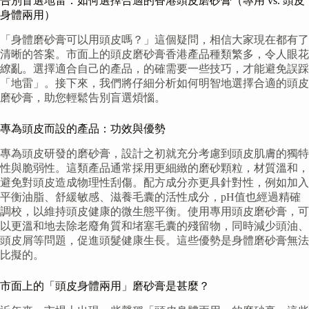
告別盲選地雷：如何選擇合適的香港頭皮磨砂膏（專用 vs. 頭皮
身體兩用）
「身體磨砂膏可以用頭皮嗎？」這個疑問，相信大家現在都有了
清晰的答案。市面上的頭皮磨砂膏香港產品種類繁多，令人眼花
繚亂。選擇適合自己的產品，的確需要一些技巧，才能避免誤踩
「地雷」。接下來，我們將仔細分析如何明智地選擇合適的頭皮
磨砂膏，助您輕鬆告別盲選煩惱。
專為頭皮而設的產品：功效與優勢
專為頭皮研發的磨砂膏，設計之初就充分考慮到頭皮肌膚的獨特
性與脆弱性。這類產品通常採用更細緻的磨砂顆粒，材質溫和，
避免對頭皮造成物理性刮傷。配方成分亦更具針對性，例如加入
平衡油脂、舒緩敏感、滋養毛囊的活性成分，pH值也經過精確
調校，以維持頭皮健康的微生態平衡。使用專用頭皮磨砂膏，可
以更溫和地去除老廢角質和堵塞毛囊的殘留物，同時減少頭油、
頭皮屑等問題，促進頭髮健康生長。這些優勢是身體磨砂膏無法
比擬的。
市面上的「頭皮身體兩用」磨砂膏是甚麼？