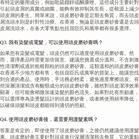
有特定的藥用成分，例如吡硫鎦鋅或酮康唑。這些成分主要針對
引起頭皮屑的真菌或細菌，能夠有效抑制其生長，從根源上減少
頭皮屑的產生。簡單來說，頭皮磨砂膏是定期去角質，而去頭皮
屑洗頭水則是針對性治療。在香港，無論是頭皮磨砂膏還是去頭
皮屑洗頭水，在各大零售點包括屈臣氏和萬寧都有很多選擇。
Q3. 我有染髮或電髮，可以使用頭皮磨砂膏嗎？
如果您有染髮或電髮，頭皮仍然可以適度使用頭皮磨砂膏。然
而，選擇產品時需要加倍留意。建議您挑選成分溫和、不含刺激
性清潔劑或過於粗糙顆粒的頭皮磨砂膏。這類溫和的頭皮磨砂膏
在香港不少地方都有售，包括屈臣氏或萬寧的貨架上，能讓您找
到合適的產品。使用時，手法務必輕柔，避免過度摩擦頭皮。有
些深層清潔或含有酸類成分的頭皮磨砂膏，雖然對頭皮潔淨效果
顯著，但可能會稍微加速染髮的顏色流失。如果對此有所顧慮，
可以選擇專為染燙髮設計的頭皮磨砂膏，或者將使用頻率降低，
以確保頭髮和頭皮都能得到適切的照顧。
Q4. 使用頭皮磨砂膏後，還需要用護髮素嗎？
答案是肯定的，即使使用了頭皮磨砂膏，之後仍然建議使用護髮
素。頭皮磨砂膏主要針對頭皮進行深層清潔和去角質，它的重點