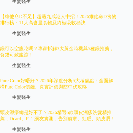
生髮醫生
【維他命D不足】超過九成港人中招！2026維他命D食物
排行榜：11大高含量食物及終極吸收秘訣
生髮醫生
鎂可以空腹吃嗎？專家拆解3大黃金時機與5種鎂推薦，
食錯可致腹瀉！
生髮醫生
Pure Color好唔好？2026年深度分析5大考慮點：全面解
構Pure Color價錢、真實評價與防中伏攻略
生髮醫生
頭皮濕疹總是好不了？2026精選6款頭皮濕疹洗髮精推
薦，Dcard、PTT網友實測，告別痕癢、紅腫、頭皮屑！
生髮醫生