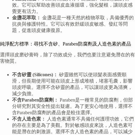
效。它可以幫助改善頭皮血液循環，強化髮根，讓頭皮感
覺更有活力。
金盞花萃取：
金盞花是一種天然的植物萃取，具備優秀的
抗炎與修護特性。它可以有效舒緩頭皮敏感、發紅等問
題，促進頭皮健康復原。
純淨配方標準：尋找不含矽、Paraben防腐劑及人造色素的產品
選擇頭皮磨砂膏時，除了功效成分，我們也要注意避免潛在的有
害物質。
不含矽靈 (Silicones)：
矽靈雖然可以使頭髮表面感覺順
滑，但長期使用可能在頭皮上形成堆積，堵塞毛囊，影響
頭皮呼吸。選擇不含矽靈的產品，可以讓頭皮更為清爽，
減少負擔。
不含Paraben防腐劑：
Paraben是一種常見的防腐劑，但部
分研究對其安全性提出疑慮。為了更安心地使用，選擇不
含Paraben防腐劑的產品會是較佳選擇。
不含人造色素：
人造色素通常不具備任何護理功效，它們
的存在主要是為了美觀。對於敏感頭皮來說，人造色素可
能是潛在的刺激源。選擇不含人造色素的產品，可以減少