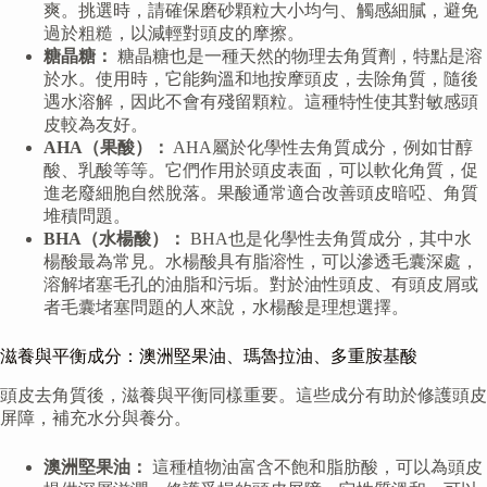
爽。挑選時，請確保磨砂顆粒大小均勻、觸感細膩，避免
過於粗糙，以減輕對頭皮的摩擦。
糖晶糖：
糖晶糖也是一種天然的物理去角質劑，特點是溶
於水。使用時，它能夠溫和地按摩頭皮，去除角質，隨後
遇水溶解，因此不會有殘留顆粒。這種特性使其對敏感頭
皮較為友好。
AHA（果酸）：
AHA屬於化學性去角質成分，例如甘醇
酸、乳酸等等。它們作用於頭皮表面，可以軟化角質，促
進老廢細胞自然脫落。果酸通常適合改善頭皮暗啞、角質
堆積問題。
BHA（水楊酸）：
BHA也是化學性去角質成分，其中水
楊酸最為常見。水楊酸具有脂溶性，可以滲透毛囊深處，
溶解堵塞毛孔的油脂和污垢。對於油性頭皮、有頭皮屑或
者毛囊堵塞問題的人來說，水楊酸是理想選擇。
滋養與平衡成分：澳洲堅果油、瑪魯拉油、多重胺基酸
頭皮去角質後，滋養與平衡同樣重要。這些成分有助於修護頭皮
屏障，補充水分與養分。
澳洲堅果油：
這種植物油富含不飽和脂肪酸，可以為頭皮