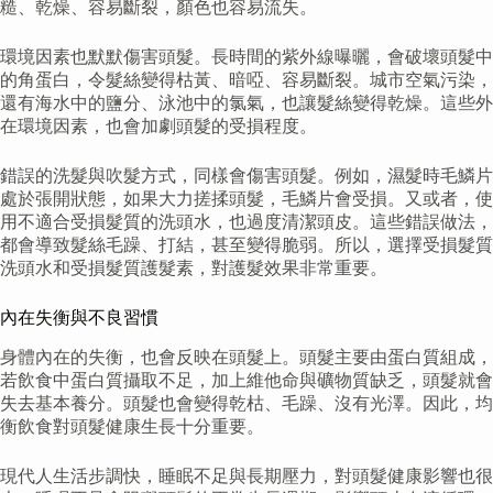
糙、乾燥、容易斷裂，顏色也容易流失。
環境因素也默默傷害頭髮。長時間的紫外線曝曬，會破壞頭髮中
的角蛋白，令髮絲變得枯黃、暗啞、容易斷裂。城市空氣污染，
還有海水中的鹽分、泳池中的氯氣，也讓髮絲變得乾燥。這些外
在環境因素，也會加劇頭髮的受損程度。
錯誤的洗髮與吹髮方式，同樣會傷害頭髮。例如，濕髮時毛鱗片
處於張開狀態，如果大力搓揉頭髮，毛鱗片會受損。又或者，使
用不適合受損髮質的洗頭水，也過度清潔頭皮。這些錯誤做法，
都會導致髮絲毛躁、打結，甚至變得脆弱。所以，選擇受損髮質
洗頭水和受損髮質護髮素，對護髮效果非常重要。
內在失衡與不良習慣
身體內在的失衡，也會反映在頭髮上。頭髮主要由蛋白質組成，
若飲食中蛋白質攝取不足，加上維他命與礦物質缺乏，頭髮就會
失去基本養分。頭髮也會變得乾枯、毛躁、沒有光澤。因此，均
衡飲食對頭髮健康生長十分重要。
現代人生活步調快，睡眠不足與長期壓力，對頭髮健康影響也很