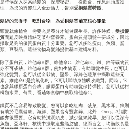
是時候深入探索頭髮的「深層秘密」，從飲食、作息到頭皮護
理，為您的秀髮注入全新活力，告別
受損髮質特徵
。
髮絲的營養學：吃對食物，為受損髮質補充核心能量
頭髮就像植物，需要充足養分才能健康生長。許多時候，
受損髮
質
問題反映身體缺乏某些營養素。蛋白質是頭髮主要成分，因此
攝取足夠的優質蛋白質十分重要。您可以多吃瘦肉、魚類、蛋
類、豆製品。這些食物為髮絲提供基本建構材料。
除了蛋白質，維他命B群、維他命C、維他命E、鐵、鋅等礦物質
亦不可或缺。維他命B群，例如生物素，有助頭髮生長，也可以
強化髮質。您可以從全穀物、堅果、深綠色蔬菜中攝取這些元
素。維他命C是抗氧化劑，它可以幫助身體吸收鐵質。同時，它
也參與膠原蛋白合成，膠原蛋白有助頭髮保持彈性。您可以從柑
橘類水果、莓果、番茄等食物中獲取維他命C。
鐵質不足容易導致脫髮。您可以多吃紅肉、菠菜、黑木耳。鋅則
有助於毛囊健康。海鮮、堅果含有豐富鋅。此外，Omega-3脂肪
酸亦很重要。它有助於滋潤頭皮，減少髮絲乾旱。您可以從深海
魚類、亞麻籽、核桃中攝取這些脂肪酸。總而言之，均衡飲食是