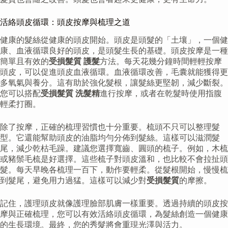
活絡頭皮循環：頭皮按摩與梳理之道
健康的髮絲從健康的頭皮開始。頭皮是頭髮的「土壤」，一個健
康、血液循環良好的頭皮，是頭髮生長的基礎。頭皮按摩是一種
簡單且有效的
受損髮質 護髮
方法。每天花幾分鐘時間輕輕按摩
頭皮，可以促進頭皮血液循環。血液循環改善，毛囊就能獲得更
多氧氣與養分。這有助於強化髮根，讓髮絲更堅韌，減少斷裂。
您可以搭配
受損髮質 洗髮精
進行按摩，或者在乾髮時使用指腹
輕柔打圈。
除了按摩，正確的梳理習慣也十分重要。梳頭不只可以整理髮
型。它還能幫助頭皮的油脂均勻分佈到髮絲。這樣可以滋潤髮
尾，減少乾枯毛躁。建議您選擇寬齒、圓頭的梳子。例如，木梳
或豬鬃毛梳是好選擇。這些梳子對頭皮溫和，也比較不會拉扯頭
髮。每天早晚各梳理一百下，動作要輕柔。從髮根開始，慢慢梳
到髮尾，避免用力過猛。這樣可以減少對
受損髮質
的摩擦。
記住，護理頭皮就像護理臉部肌膚一樣重要。透過持續的頭皮按
摩與正確梳理，您可以有效活絡頭皮循環，為髮絲創造一個健康
的生長環境。最終，您的秀髮將會重現光澤與活力。