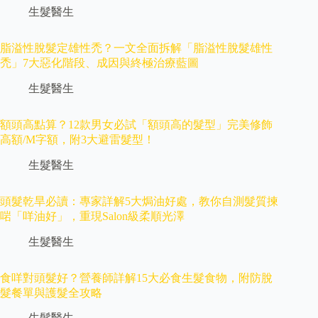
生髮醫生
脂溢性脫髮定雄性禿？一文全面拆解「脂溢性脫髮雄性
禿」7大惡化階段、成因與終極治療藍圖
生髮醫生
額頭高點算？12款男女必試「額頭高的髮型」完美修飾
高額/M字額，附3大避雷髮型！
生髮醫生
頭髮乾旱必讀：專家詳解5大焗油好處，教你自測髮質揀
啱「咩油好」，重現Salon級柔順光澤
生髮醫生
食咩對頭髮好？營養師詳解15大必食生髮食物，附防脫
髮餐單與護髮全攻略
生髮醫生