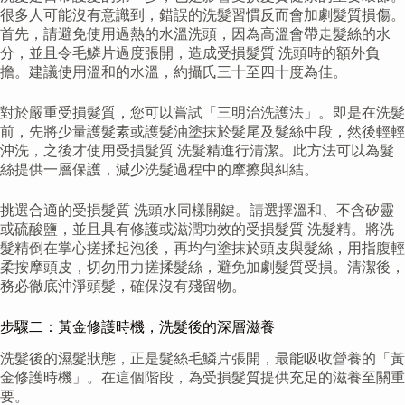
很多人可能沒有意識到，錯誤的洗髮習慣反而會加劇髮質損傷。
首先，請避免使用過熱的水溫洗頭，因為高溫會帶走髮絲的水
分，並且令毛鱗片過度張開，造成受損髮質 洗頭時的額外負
擔。建議使用溫和的水溫，約攝氏三十至四十度為佳。
對於嚴重受損髮質，您可以嘗試「三明治洗護法」。即是在洗髮
前，先將少量護髮素或護髮油塗抹於髮尾及髮絲中段，然後輕輕
沖洗，之後才使用受損髮質 洗髮精進行清潔。此方法可以為髮
絲提供一層保護，減少洗髮過程中的摩擦與糾結。
挑選合適的受損髮質 洗頭水同樣關鍵。請選擇溫和、不含矽靈
或硫酸鹽，並且具有修護或滋潤功效的受損髮質 洗髮精。將洗
髮精倒在掌心搓揉起泡後，再均勻塗抹於頭皮與髮絲，用指腹輕
柔按摩頭皮，切勿用力搓揉髮絲，避免加劇髮質受損。清潔後，
務必徹底沖淨頭髮，確保沒有殘留物。
步驟二：黃金修護時機，洗髮後的深層滋養
洗髮後的濕髮狀態，正是髮絲毛鱗片張開，最能吸收營養的「黃
金修護時機」。在這個階段，為受損髮質提供充足的滋養至關重
要。