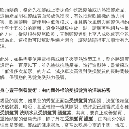
吹頭髮前，務必先在髮絲上塗抹免沖洗護髮油或抗熱護髮產品。
這類產品能在髮絲表面形成保護膜，有效抵禦吹風機的熱力損
害。吹頭髮時，請使用中低溫模式，並且將吹風機與頭髮保持約
十至十五公分的距離，避免熱風集中於一點。請順著毛鱗片生長
的方向，從髮根往髮尾吹乾，直到頭髮達到七至八成乾或完全乾
燥為止。這樣做可以幫助毛鱗片閉合，讓髮絲顯得更加順滑有光
澤。
此外，如果需要使用電棒捲或離子夾等熱造型工具，務必將溫度
設定在一百度以下，並先塗抹抗熱產品。進行造型時，盡量採取
「低溫多次塑形」的方式，減少單次高溫對受損髮質的長時間接
觸，保護您的秀髮免受熱力侵襲。
身心靈平衡養髮術：由內而外根治受損髮質的深層秘密
親愛的朋友，如果您的秀髮正面臨
受損髮質
的困擾，洗髮後頭髮
仍然乾澀、暗啞，甚至輕輕一梳就斷裂，或許您已經嘗試過各種
受損髮質 洗頭水
及
受損髮質 護髮素
。其實，要真正改善髮質，
重拾頭髮的健康光澤，除了外在
受損髮質 護髮
，由內而外的調
理更是關鍵。髮絲的健康狀況，常常反映身心靈的平衡。現在，