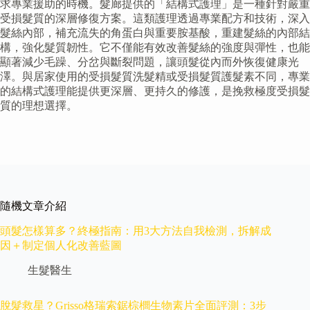
求專業援助的時機。髮廊提供的「結構式護理」是一種針對嚴重
受損髮質的深層修復方案。這類護理透過專業配方和技術，深入
髮絲內部，補充流失的角蛋白與重要胺基酸，重建髮絲的內部結
構，強化髮質韌性。它不僅能有效改善髮絲的強度與彈性，也能
顯著減少毛躁、分岔與斷裂問題，讓頭髮從內而外恢復健康光
澤。與居家使用的受損髮質洗髮精或受損髮質護髮素不同，專業
的結構式護理能提供更深層、更持久的修護，是挽救極度受損髮
質的理想選擇。
隨機文章介紹
頭髮怎樣算多？終極指南：用3大方法自我檢測，拆解成
因＋制定個人化改善藍圖
生髮醫生
脫髮救星？Grisso格瑞索鋸棕櫚生物素片全面評測：3步