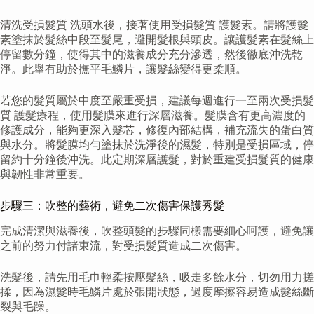
清洗受損髮質 洗頭水後，接著使用受損髮質 護髮素。請將護髮
素塗抹於髮絲中段至髮尾，避開髮根與頭皮。讓護髮素在髮絲上
停留數分鐘，使得其中的滋養成分充分滲透，然後徹底沖洗乾
淨。此舉有助於撫平毛鱗片，讓髮絲變得更柔順。
若您的髮質屬於中度至嚴重受損，建議每週進行一至兩次受損髮
質 護髮療程，使用髮膜來進行深層滋養。髮膜含有更高濃度的
修護成分，能夠更深入髮芯，修復內部結構，補充流失的蛋白質
與水分。將髮膜均勻塗抹於洗淨後的濕髮，特別是受損區域，停
留約十分鐘後沖洗。此定期深層護髮，對於重建受損髮質的健康
與韌性非常重要。
步驟三：吹整的藝術，避免二次傷害保護秀髮
完成清潔與滋養後，吹整頭髮的步驟同樣需要細心呵護，避免讓
之前的努力付諸東流，對受損髮質造成二次傷害。
洗髮後，請先用毛巾輕柔按壓髮絲，吸走多餘水分，切勿用力搓
揉，因為濕髮時毛鱗片處於張開狀態，過度摩擦容易造成髮絲斷
裂與毛躁。