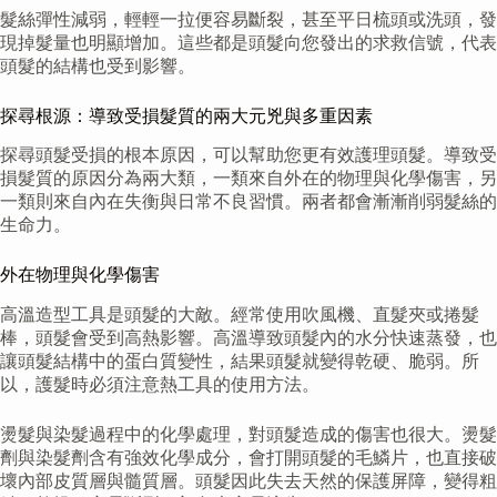
髮絲彈性減弱，輕輕一拉便容易斷裂，甚至平日梳頭或洗頭，發
現掉髮量也明顯增加。這些都是頭髮向您發出的求救信號，代表
頭髮的結構也受到影響。
探尋根源：導致受損髮質的兩大元兇與多重因素
探尋頭髮受損的根本原因，可以幫助您更有效護理頭髮。導致受
損髮質的原因分為兩大類，一類來自外在的物理與化學傷害，另
一類則來自內在失衡與日常不良習慣。兩者都會漸漸削弱髮絲的
生命力。
外在物理與化學傷害
高溫造型工具是頭髮的大敵。經常使用吹風機、直髮夾或捲髮
棒，頭髮會受到高熱影響。高溫導致頭髮內的水分快速蒸發，也
讓頭髮結構中的蛋白質變性，結果頭髮就變得乾硬、脆弱。所
以，護髮時必須注意熱工具的使用方法。
燙髮與染髮過程中的化學處理，對頭髮造成的傷害也很大。燙髮
劑與染髮劑含有強效化學成分，會打開頭髮的毛鱗片，也直接破
壞內部皮質層與髓質層。頭髮因此失去天然的保護屏障，變得粗