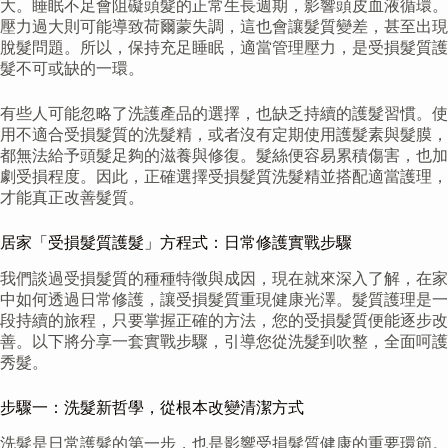
大。睡眠不足會阻礙頭髮的正常生長週期，影響頭皮血液循環。
壓力過大則可能導致荷爾蒙失調，這也會讓髮質變差，甚至出現
脫髮問題。所以，保持充足睡眠，適當管理壓力，是受損髮質護
髮不可或缺的一環。
有些人可能忽略了洗護產品的選擇，也缺乏持續的護髮習慣。使
用不適合受損髮質的洗髮精，或者沒有定期使用護髮素與髮膜，
都無法給予頭髮足夠的滋養與修復。髮絲便容易累積傷害，也加
劇受損程度。因此，正確選擇受損髮質洗髮精並搭配適當護理，
才能真正改善髮質。
居家「受損髮質護髮」方程式：日常修護實戰步驟
我們談過受損髮質的種種特徵與成因，現在就來深入了解，在家
中如何透過日常修護，讓受損髮質重現健康光澤。髮質護理是一
段持續的旅程，只要掌握正確的方法，您的受損髮質便能逐步改
善。以下將分享一套實戰步驟，引導您從洗髮到吹整，全面呵護
秀髮。
步驟一：洗髮新哲學，從根本改變清潔方式
洗髮是日常護髮的第一步，也是影響受損髮質健康的重要環節。