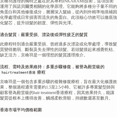
京喚羽護理的獨特之處在於其專利INKARAMI技術，這項技術
運用了與諾貝爾獎相關的化學原理。它能夠將多種分子量不同的
角蛋白和其他修復成分，層層深入髮絲，從內到外精準地填補因
化學處理或日常損害而流失的角蛋白。此項核心功效可以徹底強
化髮芯，提升頭髮的韌度、彈性與光澤。
適合髮質：嚴重受損、漂染後或彈性疲乏的髮質
此療程特別適合嚴重受損、曾經過多次漂染或化學處理，導致髮
質變得脆弱、斷裂及失去彈性的頭髮。若頭髮摸起來感覺乾枯、
缺乏活力，京喚羽是一個理想的髮質護理推介。
流程、需時及效果維持：多重步驟修復，被譽為殿堂級的
療程
hairtreatment香港
京喚羽是一個包含多重步驟的複雜修復療程，旨在最大化修護效
果，整個過程通常需要約1.5至2.5小時。它被許多專業髮型師與
顧客譽為殿堂級的hair treatment香港療程，因其效果持久，能讓
髮質從根本上獲得改善，觸感柔軟滑順，持續數週甚至數月。
香港市場平均價格範圍