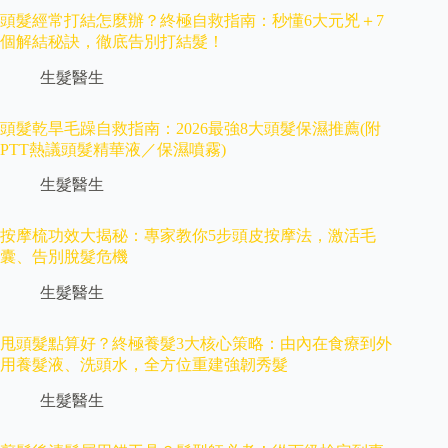
頭髮經常打結怎麼辦？終極自救指南：秒懂6大元兇＋7
個解結秘訣，徹底告別打結髮！
生髮醫生
頭髮乾旱毛躁自救指南：2026最強8大頭髮保濕推薦(附
PTT熱議頭髮精華液／保濕噴霧)
生髮醫生
按摩梳功效大揭秘：專家教你5步頭皮按摩法，激活毛
囊、告別脫髮危機
生髮醫生
甩頭髮點算好？終極養髮3大核心策略：由內在食療到外
用養髮液、洗頭水，全方位重建強韌秀髮
生髮醫生