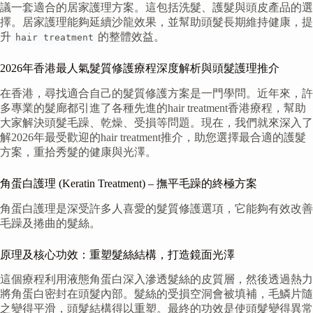
議一套適合的居家護理方案。這包括洗髮、護髮與頭皮產品的選
擇。居家護理能夠延續沙龍效果，並幫助頭髮長期維持健康，提
升
的整體效益。
hair treatment
2026年香港最人氣髮質修護療程深度解析與頭髮護理推介
在香港，尋找適合自己的髮質修護方案是一門學問。近年來，許
多專業的髮廊都引進了各種先進的hair treatment香港療程，幫助
大家解決頭髮毛躁、乾燥、受損等問題。現在，我們就來深入了
解2026年最受歡迎的hair treatment推介，助您選擇最合適的護髮
方案，重拾秀髮的健康與光澤。
角蛋白護理 (Keratin Treatment) – 撫平毛躁的終極方案
角蛋白護理是深受許多人喜愛的髮質修護選項，它能夠有效改善
毛躁及捲曲的髮絲。
原理及核心功效：重塑髮絲結構，打造鏡面光澤
這個療程利用液態角蛋白深入滲透髮絲的皮質層，然後透過熱力
將角蛋白密封在頭髮內部。髮絲的受損空洞會被填補，毛鱗片隨
之變得平滑，頭髮結構得以重塑。最終的功效是使頭髮變得異常