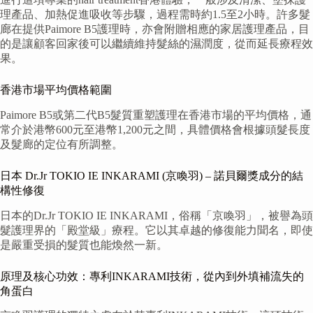
理產品、加熱促進吸收等步驟，過程需時約1.5至2小時。許多髮
廊在提供Paimore B5護理時，亦會附贈相應的家居護理產品，目
的是讓顧客回家後可以繼續維持髮絲的濕潤度，從而延長療程效
果。
香港市場平均價格範圍
Paimore B5或第二代B5髮質重塑護理在香港市場的平均價格，通
常介於港幣600元至港幣1,200元之間，具體價格會根據頭髮長度
及髮廊的定位有所調整。
日本 Dr.Jr TOKIO IE INKARAMI (京喚羽) – 諾貝爾獎成分的結
構性修復
日本的Dr.Jr TOKIO IE INKARAMI，俗稱「京喚羽」，被譽為頭
髮護理界的「殿堂級」療程。它以其卓越的修復能力聞名，即使
是嚴重受損的髮質也能煥然一新。
原理及核心功效：專利INKARAMI技術，從內到外填補流失的
角蛋白