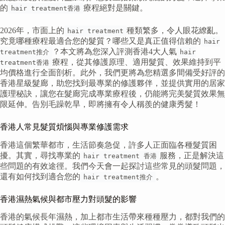
的
療程絕對是關鍵。
hair treatment香港
2026年，市面上的
種類繁多，令人眼花繚亂。
hair treatment
究竟哪種療程最適合您的髮質？哪些又是真正值得信賴的
hair
？本文將為您深入評測香港4大人氣
treatment推介
hair
療程，從其修護原理、適用髮質、效果維持到平
treatment香港
均價格進行全面剖析。此外，我們更將為您精選多間備受好評的
香港星級髮廊，助您找到最專業的修護夥伴，並提供實用的居家
護理秘訣，讓您在髮廊完成專業療程後，仍能將完美髮質效果無
限延伸。告別毛躁乾旱，即將擁有令人稱羨的健康秀髮！
香港人常見髮質煩惱與專業修護需求
香港這個繁華都市，生活節奏急促，許多人正面臨各種髮質困
擾。其實，尋找專業的
服務，正是解決這
hair treatment 香港
些問題的有效途徑。我們今天會一起探討這些常見的頭髮問題，
還有如何找到適合您的
。
hair treatment推介
香港濕熱氣候與都市壓力對頭髮的影響
香港的氣候長年濕熱，加上都市生活帶來種種壓力，都對我們的