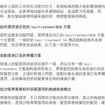
都市人面對工作與生活壓力巨大，長期積累的壓力會影響身體內
分泌系統。這會導致頭髮生長週期縮短，造成壓力性脫髮。同
時，新生髮絲會變得越來越幼弱，整體髮量顯得稀疏。
如何選擇適合您的
方案
hairtreatment香港
面對這麼多頭髮問題，選擇適合自己的
方案
hairtreatment香港
十分重要。一個好的
應該能夠從根本改善
hair treatment hk
問題，而且帶來長效效果。以下是一些選擇方向。
規劃度身訂造的專屬方案
每個人的髮質與頭皮狀況都不一樣，所以沒有一種
hair
方案能夠適用所有人。專業髮型師會先為您進行頭皮
treatment
與髮質分析，之後針對個人問題，規劃出最合適的度身訂造專屬
護理。這就像為您的頭髮量身定制的修復計畫。
從沙龍專業療程到居家護理的無縫銜接概念
專業的頭髮護理，不只局限於沙龍內的單次療程。真正的無縫銜
接概念，是指沙龍專業護理結束後，髮型師會根據您的髮質，建