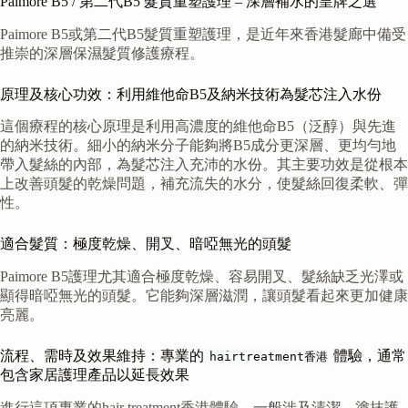
Paimore B5 / 第二代B5 髮質重塑護理 – 深層補水的皇牌之選
Paimore B5或第二代B5髮質重塑護理，是近年來香港髮廊中備受
推崇的深層保濕髮質修護療程。
原理及核心功效：利用維他命B5及納米技術為髮芯注入水份
這個療程的核心原理是利用高濃度的維他命B5（泛醇）與先進
的納米技術。細小的納米分子能夠將B5成分更深層、更均勻地
帶入髮絲的內部，為髮芯注入充沛的水份。其主要功效是從根本
上改善頭髮的乾燥問題，補充流失的水分，使髮絲回復柔軟、彈
性。
適合髮質：極度乾燥、開叉、暗啞無光的頭髮
Paimore B5護理尤其適合極度乾燥、容易開叉、髮絲缺乏光澤或
顯得暗啞無光的頭髮。它能夠深層滋潤，讓頭髮看起來更加健康
亮麗。
流程、需時及效果維持：專業的
體驗，通常
hairtreatment香港
包含家居護理產品以延長效果
進行這項專業的hair treatment香港體驗，一般涉及清潔、塗抹護