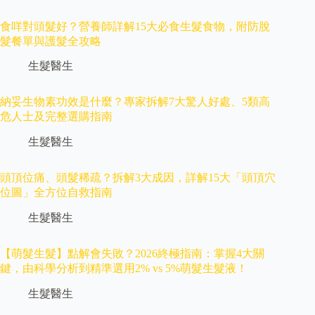
食咩對頭髮好？營養師詳解15大必食生髮食物，附防脫
髮餐單與護髮全攻略
生髮醫生
納妥生物素功效是什麼？專家拆解7大驚人好處、5類高
危人士及完整選購指南
生髮醫生
頭頂位痛、頭髮稀疏？拆解3大成因，詳解15大「頭頂穴
位圖」全方位自救指南
生髮醫生
【萌髮生髮】點解會失敗？2026終極指南：掌握4大關
鍵，由科學分析到精準選用2% vs 5%萌髮生髮液！
生髮醫生