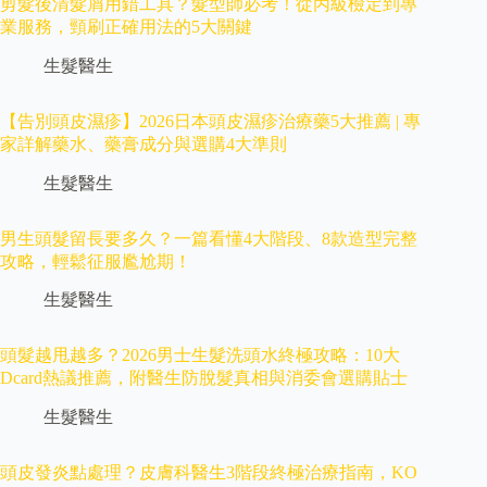
剪髮後清髮屑用錯工具？髮型師必考！從丙級檢定到專
業服務，頸刷正確用法的5大關鍵
生髮醫生
【告別頭皮濕疹】2026日本頭皮濕疹治療藥5大推薦 | 專
家詳解藥水、藥膏成分與選購4大準則
生髮醫生
男生頭髮留長要多久？一篇看懂4大階段、8款造型完整
攻略，輕鬆征服尷尬期！
生髮醫生
頭髮越甩越多？2026男士生髮洗頭水終極攻略：10大
Dcard熱議推薦，附醫生防脫髮真相與消委會選購貼士
生髮醫生
頭皮發炎點處理？皮膚科醫生3階段終極治療指南，KO