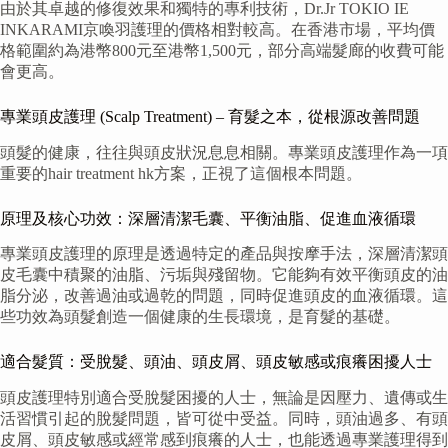
由於其卓越的修復效果和獨特的專利技術，Dr.Jr TOKIO IE
INKARAMI京喚羽護理的價格相對較高。在香港市場，平均價
格範圍約為港幣800元至港幣1,500元，部分高端髮廊的收費可能
會更高。
專業頭皮護理 (Scalp Treatment) – 育髮之本，從根源改善問題
頭髮的健康，往往與頭皮狀況息息相關。專業頭皮護理作為一項
重要的hair treatment hk方案，正視了這個根本問題。
原理及核心功效：深層清潔毛囊、平衡油脂、促進血液循環
專業頭皮護理的原理是透過特定的產品與按摩手法，深層清潔頭
皮毛囊中積聚的油脂、污垢與殘留物。它能夠有效平衡頭皮的油
脂分泌，改善過油或過乾的問題，同時促進頭皮的血液循環。這
些功效為頭髮創造一個健康的生長環境，是育髮的基礎。
適合髮質：受脫髮、頭油、頭皮屑、頭皮敏感或痕癢困擾人士
頭皮護理特別適合受脫髮困擾的人士，無論是因壓力、遺傳或生
活習慣引起的脫髮問題，皆可從中受益。同時，頭油過多、有頭
皮屑、頭皮敏感或經常感到痕癢的人士，也能透過專業護理得到