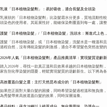
乳液「日本植物染髮劑」：易於吸收，適合長髮及全頭染
乳液狀的「日本植物染髮劑」比染髮霜水分更多，質地流動性較
頭染色的使用者。其延展性好，能確保染劑覆蓋到每一處，讓整
護髮「日本植物染髮」/「日本植物染髮」洗頭水：漸進式上色
護髮「日本植物染髮」或「日本植物染髮」洗髮水是一種溫和且
過程自然，沒有傳統染髮的刺激感，適合不希望髮色突然改變的
2026年人氣「日本植物染髮劑」產品推薦清單：實現髮質逆齡
踏入2026年，尋找一款真正溫和且效果卓越的日本植物染髮
家告別化學染髮的隱憂，輕鬆實現髮質的逆齡新生。以下將為各
高效覆蓋白髮之選：主打天然昆布成分的「日本植物染髮劑」
如果您正面對大量白髮的困擾，同時希望染髮過程溫和無負擔，
為秀髮帶來高效遮蓋白髮的效果，同時深層滋養。
產品特點：蘊含28種以上植萃成分、無化學異味、染護合一