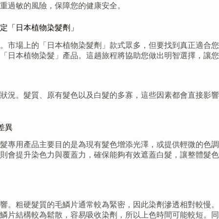
重過敏的風險，保障您的健康安全。
定「日本植物染髮劑」
。市場上的「日本植物染髮劑」款式眾多，但要找到真正適合您
「日本植物染髮」產品。這趟旅程將協助您做出明智選擇，讓您
狀況。髮質、原有髮色以及白髮的多寡，這些因素都會直接影響
差異
髮專用產品主要目的是為現有髮色增添光澤，或提供輕微的色調
則會提升染色力與覆蓋力，確保能夠有效遮蓋白髮，讓整體髮色
響。粗硬髮質的毛鱗片通常較為緊密，因此染劑滲透相對較慢。
毛鱗片結構較為鬆散，容易吸收染劑，所以上色時間可能較短。