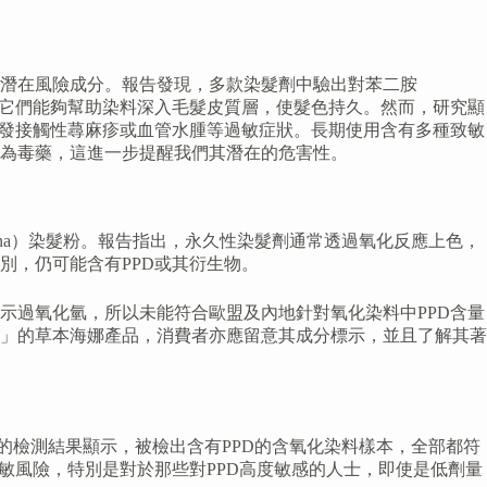
潛在風險成分。報告發現，多款染髮劑中驗出對苯二胺
分，它們能夠幫助染料深入毛髮皮質層，使髮色持久。然而，研究顯
引發接觸性蕁麻疹或血管水腫等過敏症狀。長期使用含有多種致敏
列為毒藥，這進一步提醒我們其潛在的危害性。
na）染髮粉。報告指出，永久性染髮劑通常透過氧化反應上色，
別，仍可能含有PPD或其衍生物。
示過氧化氫，所以未能符合歐盟及內地針對氧化染料中PPD含量
」的草本海娜產品，消費者亦應留意其成分標示，並且了解其著
的檢測結果顯示，被檢出含有PPD的含氧化染料樣本，全部都符
敏風險，特別是對於那些對PPD高度敏感的人士，即使是低劑量