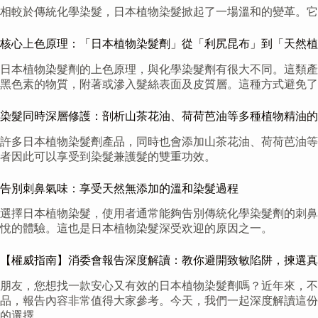
相較於傳統化學染髮，日本植物染髮掀起了一場溫和的變革。
核心上色原理：「日本植物染髮劑」從「利尻昆布」到「天然植物
日本植物染髮劑的上色原理，與化學染髮劑有很大不同。這類產品
黑色素的物質，附著或滲入髮絲表面及皮質層。這種方式避免了
染髮同時深層修護：剖析山茶花油、荷荷芭油等多種植物精油的
許多日本植物染髮劑產品，同時也會添加山茶花油、荷荷芭油等
者因此可以享受到染髮兼護髮的雙重功效。
告別刺鼻氣味：享受天然無添加的溫和染髮過程
選擇日本植物染髮，使用者通常能夠告別傳統化學染髮劑的刺鼻
悅的體驗。這也是日本植物染髮深受欢迎的原因之一。
【權威指南】消委會報告深度解讀：教你避開致敏陷阱，揀選真
朋友，您想找一款安心又有效的日本植物染髮劑嗎？近年來，不
品，報告內容非常值得大家參考。今天，我們一起深度解讀這份
的選擇。