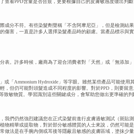
了查看PPD含量是否合規，更要根據自己的皮膚敏感度做出判斷
際成分不符。有些染髮劑聲稱「不含阿摩尼亞」，但是檢測結果
的傷害，一直是許多人選擇染髮產品時的顧慮。當產品標示與實
分表。許多時候，廠商為了迎合消費者對「天然」或「無添加」
mmonium Hydroxide」等字眼。雖然某些產品可能使用其他鹼
可能對頭髮造成不同程度的影響。對於PPD，則要留意成分表是否列出
phenol」（MAP）等致敏物質。學習識別這些關鍵成分，會幫助您做出更
品，我們仍然強烈建議您在正式染髮前進行皮膚過敏測試（斑貼
植物精華或提取物，對於部分敏感體質的人士來說，仍然可能是
常做法是在手腕內側或耳後等隱蔽且敏感的皮膚區域，塗抹少量