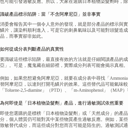
也可能引發過敏反應。所以，大家在選購日本植物染髮劑時，除
識破產品標示陷阱：當「不含阿摩尼亞」並非事實
消委會報告其中一個令人意外的發現，就是部分產品的標示與實
鱗片，讓染料順利進入，可是它的刺鼻氣味以及可能對頭髮造成
品，而事實卻非如此。
如何從成分表判斷產品的真實性
要識破這些標示陷阱，最直接有效的方法就是仔細閱讀產品的成
亞」。可是，魔鬼藏在細節裡，實際成分列表可能會揭示真相。
例如，如果您想避免阿摩尼亞，就要在成分表中尋找「Ammonia」或「A
替阿摩尼亞，以達到打開毛鱗片的效果。這些替代品可能氣味較輕，但仍
「Toluene-2,5-diamine」（PTD）、「m-Amino
為何即使是「日本植物染髮劑」產品，進行過敏測試依然重要
即使您選購的是標榜「日本植物染髮劑」或「天然成分」的產
分，個人體質仍可能對其中某些物質產生過敏反應。例如，某些
致敏替代成分，而這些成分對您而言可能是陌生的。過敏測試通