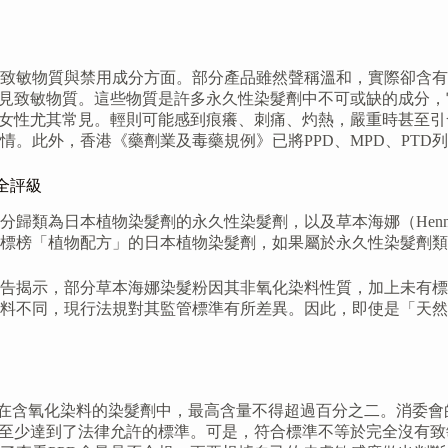
致敏物質與禁用成分方面。部分產品雖然聲稱溫和，實際卻含有
）這些常見致敏物質。這些物質是許多永久性染髮劑中不可或缺的成
，女性尤其常見。輕則可能感到痕癢、刺痛、灼熱，嚴重時甚至
。此外，香港《藥劑業及毒藥規例》已將PPD、MPD、PTD
全評級
分歸類為日本植物染髮劑的永久性染髮劑，以及草本海娜（Hen
標榜「植物配方」的日本植物染髮劑，如果屬於永久性染髮劑類
告揭示，部分草本海娜染髮粉因其非氧化染料性質，加上未有標
料不同，現行法規對其監管標準有所差異。因此，即使是「天然
D在含氧化染料的染髮劑中，最高含量不得超過百分之二。消委會
上至少達到了法律允許的標準。可是，符合標準不等於完全沒有致