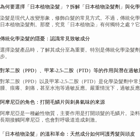
為何要選擇「日本植物染髮」？拆解「日本植物染髮劑」與化學
染髮是現代人改變形象，修飾白髮的常見方式。不過，傳統化學
日本植物染髮劑。那麼，究竟「日本植物染」有何獨特之處？它
傳統化學染髮的隱憂：認識常見致敏成分
選擇染髮產品時，了解其成分至為重要。特別是傳統化學染髮劑
步。
對苯二胺（PPD）、甲苯-2,5-二胺（PTD）等的作用與潛在過敏
對苯二胺（PPD）以及甲苯-2,5-二胺（PTD）是化學染
腫、痕癢、刺痛，甚至水泡等過敏反應。嚴重情況下，過敏反應
阿摩尼亞的角色：打開毛鱗片與刺鼻氣味的來源
阿摩尼亞是一種鹼性物質，主要作用是打開頭髮的毛鱗片。染料
長期接觸阿摩尼亞，也會對呼吸道造成刺激。
「日本植物染髮」的溫和革命：天然成分如何呵護秀髮與頭皮