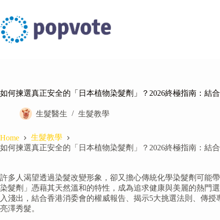
Skip
to
content
如何揀選真正安全的「日本植物染髮劑」？2026終極指南：結
生髮醫生
生髮教學
生髮教學
Home
如何揀選真正安全的「日本植物染髮劑」？2026終極指南：結
許多人渴望透過染髮改變形象，卻又擔心傳統化學染髮劑可能帶
染髮劑」憑藉其天然溫和的特性，成為追求健康與美麗的熱門選
入淺出，結合香港消委會的權威報告、揭示5大挑選法則、傳授
亮澤秀髮。