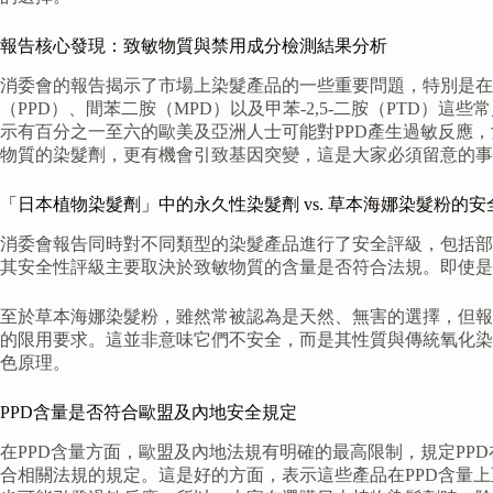
報告核心發現：致敏物質與禁用成分檢測結果分析
消委會的報告揭示了市場上染髮產品的一些重要問題，特別是在
（PPD）、間苯二胺（MPD）以及甲苯-2,5-二胺（PTD
示有百分之一至六的歐美及亞洲人士可能對PPD產生過敏反應
物質的染髮劑，更有機會引致基因突變，這是大家必須留意的事情
「日本植物染髮劑」中的永久性染髮劑 vs. 草本海娜染髮粉的安
消委會報告同時對不同類型的染髮產品進行了安全評級，包括部
其安全性評級主要取決於致敏物質的含量是否符合法規。即使是
至於草本海娜染髮粉，雖然常被認為是天然、無害的選擇，但報
的限用要求。這並非意味它們不安全，而是其性質與傳統氧化染
色原理。
PPD含量是否符合歐盟及內地安全規定
在PPD含量方面，歐盟及內地法規有明確的最高限制，規定PP
合相關法規的規定。這是好的方面，表示這些產品在PPD含量