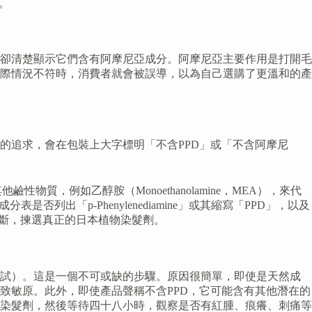
。
卻清楚顯示它們含有阿摩尼亞成分。阿摩尼亞主要作用是打開毛
際情況不符時，消費者就會被誤導，以為自己選購了更溫和的產
的追求，會在包裝上大字標明「不含PPD」或「不含阿摩尼
性物質，例如乙醇胺（Monoethanolamine，MEA），來代
「p-Phenylenediamine」或其縮寫「PPD」，以及
準確的判斷，揀選真正的日本植物染髮劑。
測試）。這是一個不可或缺的步驟。原因很簡單，即使是天然成
致敏原。此外，即使產品聲稱不含PPD，它可能含有其他潛在的
染髮劑，然後等待四十八小時，觀察是否有紅腫、痕癢、刺痛等