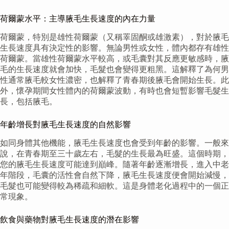
荷爾蒙水平：主導腋毛生長速度的內在力量
荷爾蒙，特別是雄性荷爾蒙（又稱睪固酮或雄激素），對於腋毛
生長速度具有決定性的影響。無論男性或女性，體內都存有雄性
荷爾蒙。當雄性荷爾蒙水平較高，或毛囊對其反應更敏感時，腋
毛的生長速度就會加快，毛髮也會變得更粗黑。這解釋了為何男
性通常腋毛較女性濃密，也解釋了青春期後腋毛會開始生長。此
外，懷孕期間女性體內的荷爾蒙波動，有時也會短暫影響毛髮生
長，包括腋毛。
年齡增長對腋毛生長速度的自然影響
如同身體其他機能，腋毛生長速度也會受到年齡的影響。一般來
說，在青春期至三十歲左右，毛髮的生長最為旺盛。這個時期，
您的腋毛生長速度可能達到巔峰。隨著年齡逐漸增長，進入中老
年階段，毛囊的活性會自然下降，腋毛生長速度便會開始減慢，
毛髮也可能變得較為稀疏和細軟。這是身體老化過程中的一個正
常現象。
飲食與藥物對腋毛生長速度的潛在影響