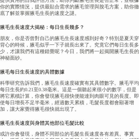
提供實用的自我評估方法，助你判斷腋毛生長是否正常，並根據
你的實際情況，提供最貼合需求的腋毛管理與脫毛方案，助你徹
底了解並掌握腋毛生長的速度之謎。
腋毛生長速度大揭秘：每日生長幾多？
朋友，你是否曾對自己的腋毛生長速度感到好奇？特別是夏天穿
背心的時候，腋毛似乎一下子就長出來了。究竟它們每日生長多
少，才讓我們有這種錯覺呢？今日，我們將一起揭開腋毛生長的
神秘面紗。
腋毛每日生長速度的具體數據
科學研究告訴我們，腋毛生長速度確實有其具體數字。腋毛平均
每日生長約0.21至0.38毫米。這是一個聽起來很小的數字，但是
將它累積計算，你會發現腋毛很快便能達到肉眼可見的長度。即
使每日增長不足半毫米，經過數天累積，毛髮長度都會顯著增
加，讓大家覺得腋毛很快就出現了。
腋毛生長速度與身體其他部位毛髮比較
或許你會發現，身體不同部位的毛髮生長速度各有差異。事實