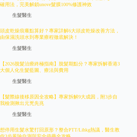
確用法，完美解鎖unove髮膜100%修護神效
生髮醫生
頭皮乾燥痕癢點算好？專家詳解6大頭皮乾燥改善方法，
由保濕洗頭水到專業療程徹底解決！
生髮醫生
【2026脫髮治療終極指南】脫髮期點分？專家拆解香港3
大個人化生髮藍圖、療法與費用
生髮醫生
【髮際線後移原因全攻略】專家拆解9大成因，附3步自
我檢測揪出元兇先兆
生髮醫生
想停用生髮水驚打回原形？整合PTT/Lihkg熱議，醫生教
你3步風險自測與安全停藥全攻略