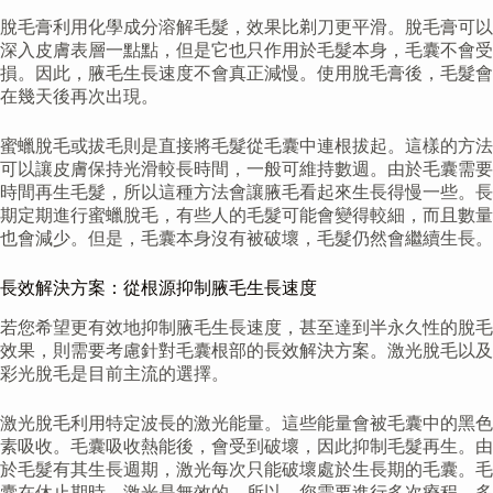
脫毛膏利用化學成分溶解毛髮，效果比剃刀更平滑。脫毛膏可以
深入皮膚表層一點點，但是它也只作用於毛髮本身，毛囊不會受
損。因此，腋毛生長速度不會真正減慢。使用脫毛膏後，毛髮會
在幾天後再次出現。
蜜蠟脫毛或拔毛則是直接將毛髮從毛囊中連根拔起。這樣的方法
可以讓皮膚保持光滑較長時間，一般可維持數週。由於毛囊需要
時間再生毛髮，所以這種方法會讓腋毛看起來生長得慢一些。長
期定期進行蜜蠟脫毛，有些人的毛髮可能會變得較細，而且數量
也會減少。但是，毛囊本身沒有被破壞，毛髮仍然會繼續生長。
長效解決方案：從根源抑制腋毛生長速度
若您希望更有效地抑制腋毛生長速度，甚至達到半永久性的脫毛
效果，則需要考慮針對毛囊根部的長效解決方案。激光脫毛以及
彩光脫毛是目前主流的選擇。
激光脫毛利用特定波長的激光能量。這些能量會被毛囊中的黑色
素吸收。毛囊吸收熱能後，會受到破壞，因此抑制毛髮再生。由
於毛髮有其生長週期，激光每次只能破壞處於生長期的毛囊。毛
囊在休止期時，激光是無效的。所以，您需要進行多次療程。多