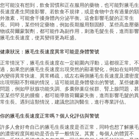
您可能沒有想到，飲食習慣和正在服用的藥物，也可能對腋毛生
長速度產生間接影響。若飲食不規律，或是食物中含有過量的額
外激素，可能會干擾身體內分泌平衡。這會影響毛髮的正常生
長。同時，某些特定藥物，例如長期服用類固醇、某些高血壓藥
物或荷爾蒙製劑，都可能作為副作用，刺激毛髮生長，進而影響
腋毛生長速度，使其變得更為旺盛。
健康狀況：腋毛生長速度異常可能是身體警號
正常情況下，腋毛生長速度在一定範圍內浮動，這都很正常。不
過，如果您的腋毛生長速度出現突然的顯著變化，例如在短時間
內變得異常快速、異常稀疏，或左右兩側腋毛生長速度及濃密度
出現明顯不對稱的情況，這可能就是身體發出的警號。某些健康
問題，例如甲狀腺功能失調、多囊卵巢症候群、腎上腺問題，甚
至某些罕見的腫瘤，都可能導致荷爾蒙失衡，進而影響毛髮的異
常生長。遇到這類情況，建議您諮詢醫生，進行專業評估。
你的腋毛生長速度正常嗎？個人化評估與警號
許多人會好奇自己的腋毛生長速度是否正常，同時也想了解腋毛
的濃密程度與粗幼是否合乎一般情況。其實，每個人的體質不