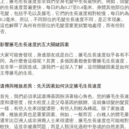
上，腋毛生長速度並非我們全身毛髮中生長最快的。例如，頭髮
的生長速度普遍更快，每日約為0.27至0.4毫米。身體其他部位的
毛髮，包括手毛以及腿毛，它們的生長速度相對較慢，每日約為
0.2毫米。所以，不同部位的毛髮生長速度不同，是正常現象。
這也解釋了為何有些部位的毛髮需要更頻繁地處理，而有些則
否。
影響腋毛生長速度的五大關鍵因素
大家可能會發現，身邊朋友或是自己，腋毛生長速度似乎各有不
同。為什麼會這樣呢？其實，多個因素都會影響腋毛生長速度，
並非單一原因造成。讓我們一起深入了解，這些關鍵因素是如何
主導腋毛的生長。
遺傳與種族差異：先天因素如何決定腋毛生長速度
首先，我們必須承認遺傳基因扮演著核心角色。您的腋毛生長速
度和濃密度，很大程度上是父母基因的饋贈。這就像頭髮的髮質
一樣，有些人生來頭髮濃密，有些人則較為稀疏。除了家族遺
傳，種族差異也是重要因素。例如，一般而言，白種人的體毛量
通常比亞洲人或非洲裔人士來得濃密，腋毛生長速度也可能相對
較快。這並非健康問題，而是人類演化過程中形成的自然差異。