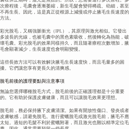
次療程後，毛囊會逐漸萎縮，新生毛髮會變得稀疏、幼細，甚至
不再生長。因此，這是真正從根源上減慢或停止腋毛生長速度的
方法。
彩光脫毛，又稱強脈衝光（IPL），其原理與激光相似。它發出
多波長的光線，也被毛囊中的黑色素吸收，然後轉化為熱能，破
壞毛囊。彩光脫毛的效果同樣持久，而且隨著療程次數增加，腋
毛會顯著減少，生長速度也會明顯變慢。
這些長效方法可以有效解決腋毛生長速度快，而且毛量多的困
擾。它們讓您享有更長久的清爽感。
脫毛前後的護理要點與注意事項
無論您選擇哪種脫毛方式，脫毛前後的正確護理都是十分重要
的。它有助於保護皮膚健康，而且可以讓脫毛效果更理想。
脫毛前，務必保持腋下皮膚清潔。如果有開放性傷口、發炎或者
皮膚敏感，請避免脫毛。進行蜜蠟脫毛或激光脫毛前，腋毛不應
太短。過短的毛髮不利於蜜蠟附著，而且激光也難以精準定位毛
囊。因此，通常需要預留一些長度。