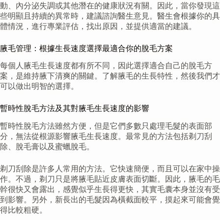
動、內分泌失調或其他潛在的健康狀況有關。因此，當你發現這
些明顯且持續的異常時，建議諮詢醫生意見。醫生會根據你的具
體情況，進行專業評估，找出原因，並提供適當的建議。
腋毛管理：根據生長速度選擇最適合你的脫毛方案
每個人腋毛生長速度都有所不同，因此選擇適合自己的脫毛方
案，是維持腋下清爽的關鍵。了解腋毛的生長特性，然後我們才
可以做出明智的選擇。
暫時性脫毛方法及其對腋毛生長速度的影響
暫時性脫毛方法雖然方便，但是它們多數只處理毛髮的表面部
分，無法從根源影響腋毛生長速度。最常見的方法包括剃刀刮
除、脫毛膏以及蜜蠟脫毛。
剃刀刮除是許多人常用的方法。它快速簡便，而且可以在家中操
作。不過，剃刀只是將腋毛貼近皮膚表面切斷。因此，腋毛的毛
幹很快又會露出，感覺似乎生長得更快，其實毛囊本身並沒有受
到影響。另外，新長出的毛髮因為橫截面較平，摸起來可能會覺
得比較粗硬。