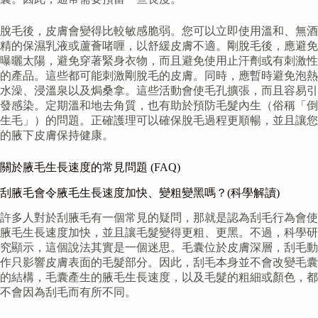
脫毛後，皮膚會變得比較敏感脆弱。您可以立即使用溫和、無酒
精的保濕乳液或蘆薈啫喱，以舒緩皮膚不適。剛脫毛後，應避免
曝曬太陽，避免穿著緊身衣物，而且避免使用止汗劑或有刺激性
的產品。這些都可能刺激剛脫毛的皮膚。同時，應暫時避免泡熱
水澡、浸溫泉以及焗桑拿。這些活動會使毛孔擴張，而且容易引
發感染。定期溫和地去角質，也有助於預防毛髮內生（俗稱「倒
生毛」）的問題。正確護理可以確保脫毛過程更順暢，並且讓您
的腋下皮膚保持健康。
關於腋毛生長速度的常見問題 (FAQ)
刮腋毛會令腋毛生長速度加快、變粗變黑嗎？(科學解讀)
許多人對於刮腋毛有一個常見的疑問，那就是認為刮毛行為會使
腋毛生長速度加快，並且讓毛髮變得更粗、更黑。不過，科學研
究顯示，這個說法其實是一個迷思。毛囊位於皮膚深層，刮毛動
作只影響皮膚表面的毛髮部分。因此，刮毛本身並不會改變毛囊
的結構，毛囊產生的腋毛生長速度，以及毛髮的粗細或顏色，都
不會因為刮毛而有所不同。