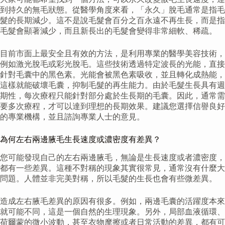
到持久的無毛狀態。從醫學角度來看，「永久」脫毛通常是指毛
髮的長期減少。這不是說毛髮會百分之百永遠不再生長，而是指
毛髮會顯著減少，而且新長出的毛髮會變得非常細軟、稀疏。
目前市面上最安全且有效的方法，是利用專業的醫學美容技術，
例如激光脫毛或彩光脫毛。這些技術透過特定波長的光能，直接
針對毛囊中的黑色素。光能會被黑色素吸收，並且轉化成熱能，
這樣就能破壞毛囊，抑制毛髮的再生能力。由於毛髮生長具有週
期性，每次療程只能針對部分處於生長期的毛囊。因此，通常需
要多次療程，才可以達到理想的長期效果。建議您選擇信譽良好
的專業機構，並且諮詢專業人士的意見。
為何左右兩邊腋毛生長速度或濃密度有差異？
您可能發現自己的左右兩邊腋毛，無論是生長速度或者濃密度，
都有一些差異。這種不對稱的現象其實很常見，通常沒有什麼大
問題。人體並非完美對稱，所以毛髮的生長也會有些微差異。
造成左右腋毛差異的原因有很多。例如，兩邊毛囊的活躍度本來
就可能不同，這是一個自然的生理現象。另外，局部血液循環、
荷爾蒙的微小波動，甚至衣物摩擦或者日常活動的差異，都有可