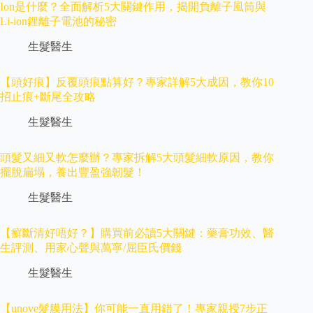
Ion是什麼？全面解析5大關鍵作用，揭開負離子風筒與
Li-ion鋰離子電池的秘密
生髮醫生
【頭好痕】反覆頭痕點算好？專家詳解5大成因，教你10
招止痕+斷尾全攻略
生髮醫生
頭髮又細又軟怎麼辦？專家拆解5大頭髮細軟原因，教你
擺脫扁塌，養出豐盈強韌髮！
生髮醫生
【癬斷清好唔好？】購買前必讀5大關鍵：藥膏功效、醫
生評測、用家心聲與萬寧/屈臣氏價錢
生髮醫生
【unove髮膜用法】你可能一直用錯了！專家親授7步正