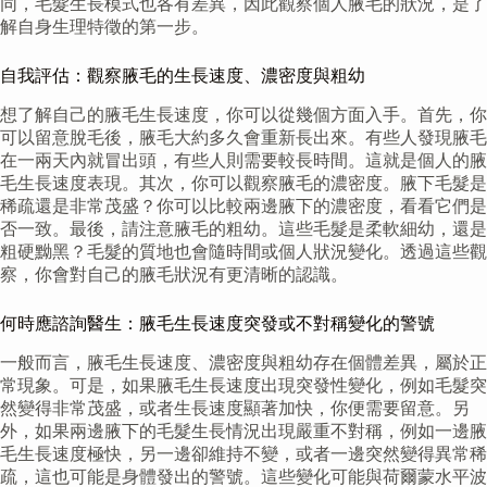
同，毛髮生長模式也各有差異，因此觀察個人腋毛的狀況，是了
解自身生理特徵的第一步。
自我評估：觀察腋毛的生長速度、濃密度與粗幼
想了解自己的腋毛生長速度，你可以從幾個方面入手。首先，你
可以留意脫毛後，腋毛大約多久會重新長出來。有些人發現腋毛
在一兩天內就冒出頭，有些人則需要較長時間。這就是個人的腋
毛生長速度表現。其次，你可以觀察腋毛的濃密度。腋下毛髮是
稀疏還是非常茂盛？你可以比較兩邊腋下的濃密度，看看它們是
否一致。最後，請注意腋毛的粗幼。這些毛髮是柔軟細幼，還是
粗硬黝黑？毛髮的質地也會隨時間或個人狀況變化。透過這些觀
察，你會對自己的腋毛狀況有更清晰的認識。
何時應諮詢醫生：腋毛生長速度突發或不對稱變化的警號
一般而言，腋毛生長速度、濃密度與粗幼存在個體差異，屬於正
常現象。可是，如果腋毛生長速度出現突發性變化，例如毛髮突
然變得非常茂盛，或者生長速度顯著加快，你便需要留意。另
外，如果兩邊腋下的毛髮生長情況出現嚴重不對稱，例如一邊腋
毛生長速度極快，另一邊卻維持不變，或者一邊突然變得異常稀
疏，這也可能是身體發出的警號。這些變化可能與荷爾蒙水平波