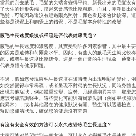
當我們刮去腋毛，毛髮的尖端會變得平鈍。新長出來的毛髮沒有
了天生的錐形尖端，摸起來會感覺比較粗糙。而且，剛剛長出的
毛髮，可能因為還沒有經過陽光照射，顏色看起來會比較深。這
些都是視覺上和觸覺上的錯覺，不是毛髮本身特性的改變。
腋毛生長速度緩慢或稀疏是否代表健康問題？
腋毛的生長速度和濃密度，其實受到許多因素影響，其中最主要
的因素是遺傳和荷爾蒙水平。因此，有些人的腋毛天生就比較稀
疏，或者生長速度比較緩慢。這是一個正常的生理現象，通常不
代表身體有健康問題。
不過，假如您發現腋毛生長速度在短時間內出現明顯的變化，例
如突然變得非常稀疏，或者呈現不對稱的生長狀況，同時身體也
出現其他症狀，例如體重改變、疲勞、月經週期異常等，那麼您
應該考慮諮詢醫生。這些變化可能與荷爾蒙失調（例如甲狀腺功
能異常），或者其他潛在的健康狀況有關。醫生可以透過檢查，
幫助您釐清狀況，確保您的健康沒有問題。
有沒有安全有效的方法可以永久改變腋毛生長速度？
大家可能都希望找到一個方法，可以永久改變腋毛生長速度，達