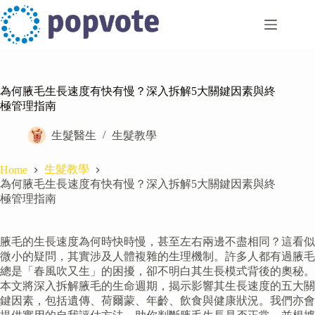
Skip
to
content
為何腋毛生長速度有快有慢？深入拆解5大關鍵因素與終
極管理指南
生髮醫生
生髮教學
生髮教學
Home
為何腋毛生長速度有快有慢？深入拆解5大關鍵因素與終
極管理指南
腋毛的生長速度為何時快時慢，甚至左右兩邊不盡相同？這看似
微小的疑問，其實涉及人體複雜的生理機制。許多人都有過腋毛
總是「春風吹又生」的困擾，卻不明白其生長模式背後的奧秘。
本文將深入拆解腋毛的生命週期，揭示影響其生長速度的五大關
鍵因素，包括遺傳、荷爾蒙、年齡、飲食與健康狀況。我們亦會