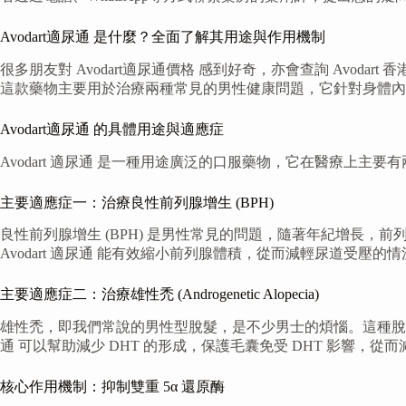
Avodart適尿通 是什麼？全面了解其用途與作用機制
很多朋友對 Avodart適尿通價格 感到好奇，亦會查詢 Avod
這款藥物主要用於治療兩種常見的男性健康問題，它針對身體內
Avodart適尿通 的具體用途與適應症
Avodart 適尿通 是一種用途廣泛的口服藥物，它在醫療上主要
主要適應症一：治療良性前列腺增生 (BPH)
良性前列腺增生 (BPH) 是男性常見的問題，隨著年紀增長
Avodart 適尿通 能有效縮小前列腺體積，從而減輕尿道
主要適應症二：治療雄性禿 (Androgenetic Alopecia)
雄性禿，即我們常說的男性型脫髮，是不少男士的煩惱。這種脫髮
通 可以幫助減少 DHT 的形成，保護毛囊免受 DHT 影響，
核心作用機制：抑制雙重 5α 還原酶