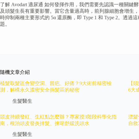
了解 Avodart 適尿通 如何發揮作用，我們需要先認識一種
及頭髮生長有重要影響。當它含量過高時，前列腺細胞會增生，引致
時抑制兩種主要形式的 5α 還原酶，即 Type 1 和 Type 
題。
隨機文章介紹
植髮取髮區會變空洞、留疤、好痛？9大術前精密檢
【頭
測，解構永久濃密安全捐髮區的秘密
6大
生髮醫生
頭皮持續發紅、生紅點怎麼辦？專家授3階段科學化指
漂髮
南，根治頭皮發炎掉髮、揀啱舒緩洗頭水
自救
生髮醫生