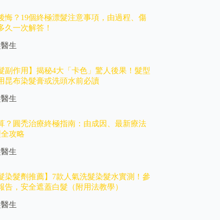
後悔？19個終極漂髮注意事項，由過程、傷
多久一次解答！
髮醫生
髮副作用】揭秘4大「卡色」驚人後果！髮型
用昆布染髮膏或洗頭水前必讀
髮醫生
算？圓禿治療終極指南：由成因、最新療法
理全攻略
髮醫生
6洗髮染髮劑推薦】7款人氣洗髮染髮水實測！參
報告，安全遮蓋白髮（附用法教學）
髮醫生