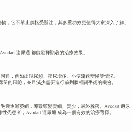
廣泛使用的藥物，它不單止價格受關注，其多重功效更值得大家深入了解。
odart 適尿通 都能發揮顯著的治療效果。
變得困難，例如出現尿頻、夜尿增多、小便流速變慢等情況。
性尿滯留的風險，並且減少需要進行前列腺相關手術的機會。
逐漸萎縮，導致頭髮變細、變少，最終脫落。Avodart 適尿
禿患者，Avodart 適尿通 成為一個有效的治療選擇。