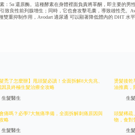
關鍵酵素：5α 還原酶。這種酵素在身體裡面負責將睪酮，即主要的
良性前列腺增生；同時，它也會攻擊毛囊，導致雄性禿。Avodar
2。透過這種雙重抑制作用，Avodart 適尿通 可以顯著降低體內的
髮禿了怎麼辦】甩頭髮必讀！全面拆解8大先兆、
燙髮後乾旱
成因及終極生髮治療全攻略
油推薦，
生髮醫生
生
會痛嗎？必學7大無痛準備，全面拆解刺痛原因與
頭髮稀疏
攻略
物，食對
生髮醫生
生