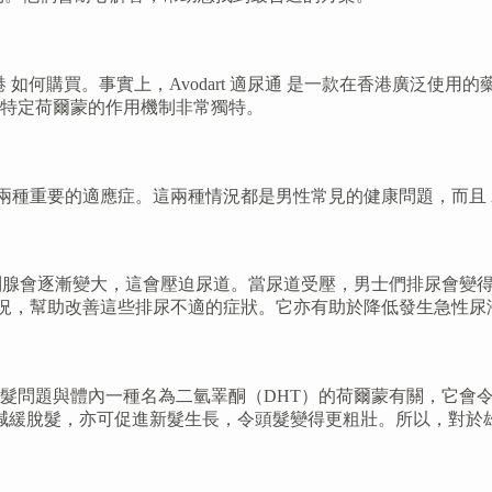
art 香港 如何購買。事實上，Avodart 適尿通 是一款在香港
特定荷爾蒙的作用機制非常獨特。
有兩種重要的適應症。這兩種情況都是男性常見的健康問題，而且 Av
，前列腺會逐漸變大，這會壓迫尿道。當尿道受壓，男士們排尿會
受壓的情況，幫助改善這些排尿不適的症狀。它亦有助於降低發生急
問題與體內一種名為二氫睪酮（DHT）的荷爾蒙有關，它會令毛囊
從而減緩脫髮，亦可促進新髮生長，令頭髮變得更粗壯。所以，對於雄性