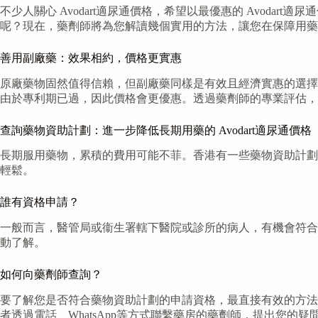
不少人關心 Avodart適尿通價格，希望以最優惠的 Avodart適尿
呢？現在，藥劑師將為您解讀幾個實用的方法，讓您在保障用藥
善用副廠藥：效果相約，價格更實惠
原廠藥物固然值得信賴，但副廠藥同樣是有效且經濟實惠的選擇。
由於專利期已過，因此價格會更優惠。透過藥劑師的專業評估，您可考
查詢藥物資助計劃：進一步降低長期用藥的 Avodart適尿通價格
長期服用藥物，累積的費用可能不菲。香港有一些藥物資助計劃，
輕鬆。
誰有資格申請？
一般而言，醫管局或衞生署轄下醫院或診所的病人，有機會符合
動了解。
如何向藥劑師查詢？
要了解您是否符合藥物資助計劃的申請資格，最直接有效的方法
者透過電話、WhatsApp等方式聯繫藥房的藥劑師，提出您的