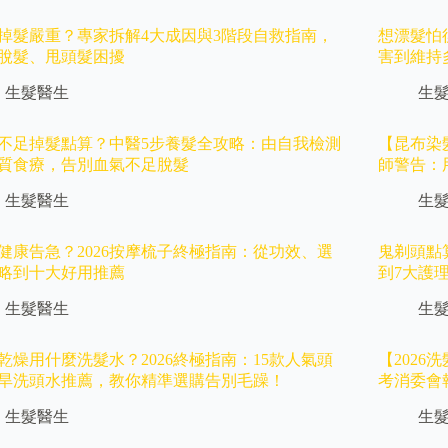
歲掉髮嚴重？專家拆解4大成因與3階段自救指南，
想漂髮怕
脫髮、甩頭髮困擾
害到維持
生髮醫生
生
不足掉髮點算？中醫5步養髮全攻略：由自我檢測
【昆布染
質食療，告別血氣不足脫髮
師警告：
生髮醫生
生
健康告急？2026按摩梳子終極指南：從功效、選
鬼剃頭點
略到十大好用推薦
到7大護
生髮醫生
生
乾燥用什麼洗髮水？2026終極指南：15款人氣頭
【202
旱洗頭水推薦，教你精準選購告別毛躁！
考消委會
生髮醫生
生