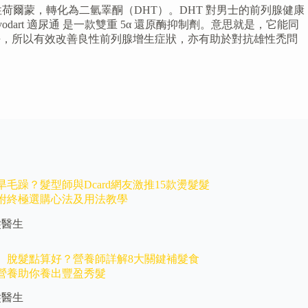
男性荷爾蒙，轉化為二氫睪酮（DHT）。DHT 對男士的前列腺健康
t 適尿通 是一款雙重 5α 還原酶抑制劑。意思就是，它能同
 DHT 水平，所以有效改善良性前列腺增生症狀，亦有助於對抗雄性禿問
毛躁？髮型師與Dcard網友激推15款燙髮髮
附終極選購心法及用法教學
髮醫生
、脫髮點算好？營養師詳解8大關鍵補髮食
營養助你養出豐盈秀髮
髮醫生