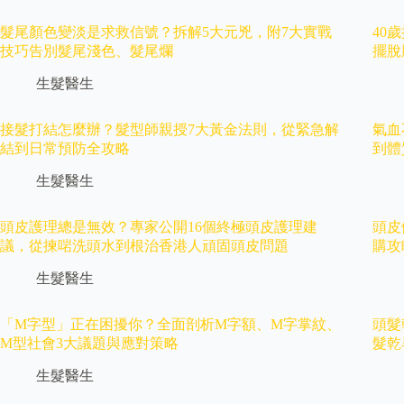
髮尾顏色變淡是求救信號？拆解5大元兇，附7大實戰
40
技巧告別髮尾淺色、髮尾爛
擺脫
生髮醫生
接髮打結怎麼辦？髮型師親授7大黃金法則，從緊急解
氣血
結到日常預防全攻略
到體
生髮醫生
頭皮護理總是無效？專家公開16個終極頭皮護理建
頭皮
議，從揀啱洗頭水到根治香港人頑固頭皮問題
購攻
生髮醫生
「M字型」正在困擾你？全面剖析M字額、M字掌紋、
頭髮
M型社會3大議題與應對策略
髮乾
生髮醫生