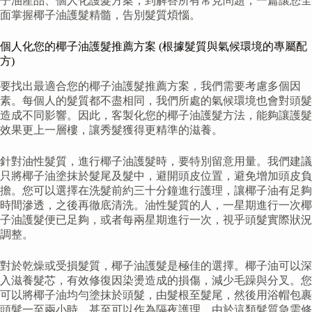
子油產品、個人化護髮方案，到解答所有常見問題，一篇讓您全
面掌握椰子油護髮精髓，告別髮質煩惱。
個人化您的椰子油護髮推薦方案 (根據髮質與氣候環境的專屬配
方)
要找出最適合您的椰子油護髮推薦方案，我們需要考慮多個因
素。每個人的髮質都不盡相同，我們所處的氣候環境也會對頭髮
造成不同影響。因此，客製化您的椰子油護髮方法，能夠讓護髮
效果更上一層樓，讓秀髮獲得更精準的滋養。
針對油性髮質，進行椰子油護髮時，要特別留意用量。我們建議
只將椰子油塗抹於髮尾及髮中，避開頭皮位置，避免增加頭皮負
擔。您可以選擇在洗髮前約三十分鐘進行護理，讓椰子油有足夠
時間滲透，之後再徹底清洗。油性髮質的人，一星期進行一次椰
子油護髮便已足夠，或者每兩星期進行一次，視乎頭髮實際狀況
調整。
對於乾燥或受損髮質，椰子油護髮是極佳的選擇。椰子油可以深
入滋養髮芯，有效修復因染燙造成的損傷，減少毛躁與分叉。您
可以將椰子油均勻塗抹於頭髮，由髮根至髮尾，然後用浴帽包裹
頭髮一至兩小時，甚至可以作為隔夜護理。由於這類髮質急需修