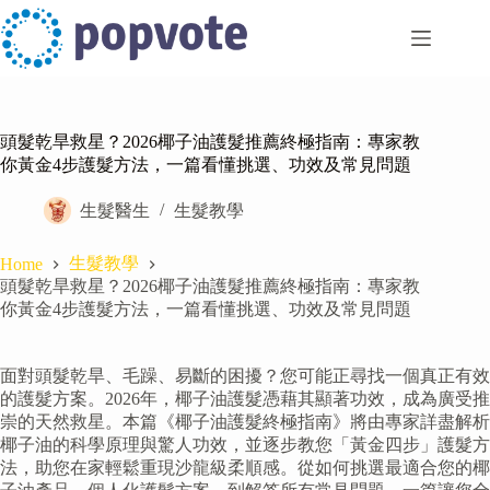
Skip
to
content
頭髮乾旱救星？2026椰子油護髮推薦終極指南：專家教
你黃金4步護髮方法，一篇看懂挑選、功效及常見問題
生髮醫生
生髮教學
生髮教學
Home
頭髮乾旱救星？2026椰子油護髮推薦終極指南：專家教
你黃金4步護髮方法，一篇看懂挑選、功效及常見問題
面對頭髮乾旱、毛躁、易斷的困擾？您可能正尋找一個真正有效
的護髮方案。2026年，椰子油護髮憑藉其顯著功效，成為廣受推
崇的天然救星。本篇《椰子油護髮終極指南》將由專家詳盡解析
椰子油的科學原理與驚人功效，並逐步教您「黃金四步」護髮方
法，助您在家輕鬆重現沙龍級柔順感。從如何挑選最適合您的椰