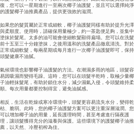
復，您可以一星期進行一至兩次椰子油護髮，並且可以選擇純淨
的護髮椰子油推薦產品，提供更強效的滋潤。
如果您的髮質屬於正常或細軟，椰子油護髮同樣有助於提升光澤
與柔順度。使用時，請確保用量極少，約一茶匙便足夠，並集中
塗抹於髮尾。太多的油可能會使細軟髮顯得扁塌。您可以在洗髮
前十五至三十分鐘塗抹，之後用溫和的洗髮產品徹底清洗。對於
正常或細軟髮，每兩星期或每月進行一次椰子油護髮即可，保持
頭髮健康不油膩。
氣候環境也影響椰子油護髮的方法。在潮濕多雨的地區，頭髮容
易因吸濕而變得毛躁。這時，您可以在頭髮半乾時，取極少量椰
子油輕抹髮尾，有助於鎖住水分，減少濕氣入侵，令頭髮維持柔
順。每次用量都要控制得宜，避免油膩感。
相反，生活在乾燥或寒冷環境中，頭髮更容易流失水分，變得乾
枯、脆弱。此時，您的椰子油護髮方案可以更注重深層滋潤。您
可以增加椰子油的用量，延長護理時間，甚至考慮進行隔夜護
理，讓頭髮獲得充分的滋養與保護。這些環境下的護髮椰子油推
薦，以天然、冷壓初榨為佳。