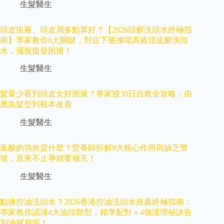
生髮醫生
頭皮痕癢、頭皮屑多點算好？【2026頭癬洗頭水終極指
南】專家教你6大關鍵，對症下藥揀啱高效頭皮癬洗頭
水，擺脫復發困擾！
生髮醫生
髮量少看到頭皮女好困擾？專家授30日自救全攻略：由
應急髮型到根本改善
生髮醫生
葉酸的功效是什麼？營養師拆解9大核心作用與缺乏警
號，原來不止孕婦要補充！
生髮醫生
點揀控油洗頭水？2026香港控油洗頭水推薦終極指南：
專家教你認清4大油頭類型，精準配對＋4個護理秘訣告
別油膩扁塌！