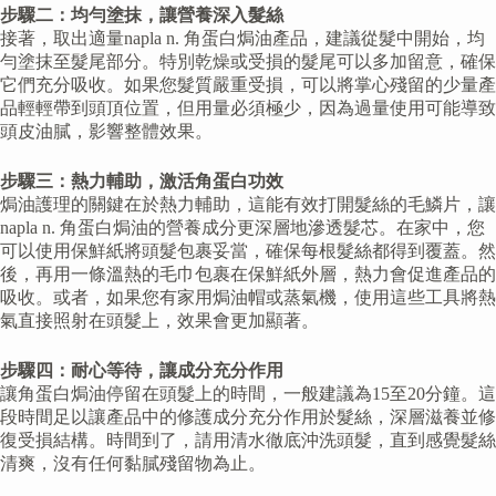
步驟二：均勻塗抹，讓營養深入髮絲
接著，取出適量napla n. 角蛋白焗油產品，建議從髮中開始，均
勻塗抹至髮尾部分。特別乾燥或受損的髮尾可以多加留意，確保
它們充分吸收。如果您髮質嚴重受損，可以將掌心殘留的少量產
品輕輕帶到頭頂位置，但用量必須極少，因為過量使用可能導致
頭皮油膩，影響整體效果。
步驟三：熱力輔助，激活角蛋白功效
焗油護理的關鍵在於熱力輔助，這能有效打開髮絲的毛鱗片，讓
napla n. 角蛋白焗油的營養成分更深層地滲透髮芯。在家中，您
可以使用保鮮紙將頭髮包裹妥當，確保每根髮絲都得到覆蓋。然
後，再用一條溫熱的毛巾包裹在保鮮紙外層，熱力會促進產品的
吸收。或者，如果您有家用焗油帽或蒸氣機，使用這些工具將熱
氣直接照射在頭髮上，效果會更加顯著。
步驟四：耐心等待，讓成分充分作用
讓角蛋白焗油停留在頭髮上的時間，一般建議為15至20分鐘。這
段時間足以讓產品中的修護成分充分作用於髮絲，深層滋養並修
復受損結構。時間到了，請用清水徹底沖洗頭髮，直到感覺髮絲
清爽，沒有任何黏膩殘留物為止。