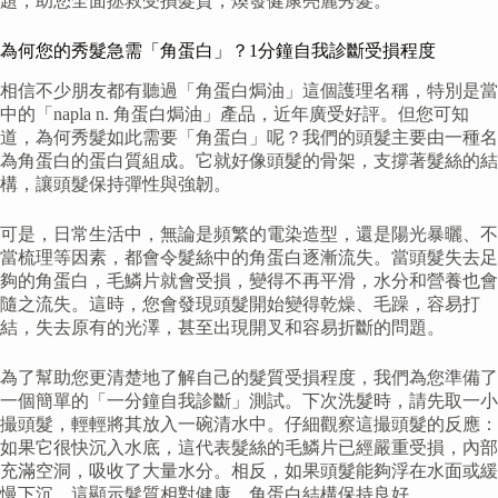
題，助您全面拯救受損髮質，煥發健康亮麗秀髮。
為何您的秀髮急需「角蛋白」？1分鐘自我診斷受損程度
相信不少朋友都有聽過「角蛋白焗油」這個護理名稱，特別是當
中的「napla n. 角蛋白焗油」產品，近年廣受好評。但您可知
道，為何秀髮如此需要「角蛋白」呢？我們的頭髮主要由一種名
為角蛋白的蛋白質組成。它就好像頭髮的骨架，支撐著髮絲的結
構，讓頭髮保持彈性與強韌。
可是，日常生活中，無論是頻繁的電染造型，還是陽光暴曬、不
當梳理等因素，都會令髮絲中的角蛋白逐漸流失。當頭髮失去足
夠的角蛋白，毛鱗片就會受損，變得不再平滑，水分和營養也會
隨之流失。這時，您會發現頭髮開始變得乾燥、毛躁，容易打
結，失去原有的光澤，甚至出現開叉和容易折斷的問題。
為了幫助您更清楚地了解自己的髮質受損程度，我們為您準備了
一個簡單的「一分鐘自我診斷」測試。下次洗髮時，請先取一小
撮頭髮，輕輕將其放入一碗清水中。仔細觀察這撮頭髮的反應：
如果它很快沉入水底，這代表髮絲的毛鱗片已經嚴重受損，內部
充滿空洞，吸收了大量水分。相反，如果頭髮能夠浮在水面或緩
慢下沉，這顯示髮質相對健康，角蛋白結構保持良好。