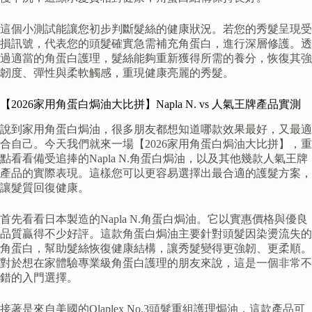
這個小測試能讓您初步判斷髮絲的健康狀況。若您的秀髮呈現受
損訊號，代表您的頭髮確實急需補充角蛋白，進行深層修護。透
過適當的角蛋白護理，髮絲能夠重新獲得所需的養分，恢復其強
韌度、彈性與柔軟觸感，重現健康亮麗的秀髮。
【2026家用角蛋白焗油大比拼】Napla N. vs 人氣王牌產品實測
說到家用角蛋白焗油，很多朋友都想知道哪款效果最好，又最適
合自己。今天我們就來一場【2026家用角蛋白焗油大比拼】，重
點看看備受追捧的Napla N.角蛋白焗油，以及其他幾款人氣王牌
產品的實際表現。這樣您可以更容易選擇出最合適的護髮方案，
讓髮質回復健康。
首先看看日本製造的Napla N.角蛋白焗油。它以實惠價格與優良
品質贏得不少好評。這款角蛋白焗油主要針對頭髮因染燙流失的
角蛋白，幫助髮絲恢復健康結構，讓秀髮變得更強韌、更柔順。
對於想在家體驗專業級角蛋白護理的朋友來說，這是一個非常不
錯的入門選擇。
接著是來自美國的Olaplex No.3頭髮重組護理焗油，這款產品可