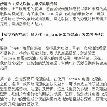
步驟五：持之以恆，維持柔順亮麗
最後，正常吹乾您的髮絲，您會發現頭髮觸感變得前所未有的柔
順與富有光澤。為了維持napla n. 角蛋白焗油的最佳效果，建議
您每週進行一次家居焗油護理。持之以恆，您的秀髮將日漸健康
亮麗，持續散發迷人魅力。
【智慧搭配指南】最大化「napla n. 角蛋白焗油」效果的洗護建
議
要讓「naplan.角蛋白焗油」發揮最大功效，單靠一次焗油護理是
不足夠的。持續的居家洗護步驟以及產品搭配，對於鞏固
「napla n. 角蛋白焗油」所帶來的修護成果，極為關鍵。現在，
我們就來探討一些智慧的洗護建議，幫助您的秀髮長期保持健康
亮澤。
第一步，您需要徹底清潔髮絲。在使用「napla n. 角蛋白焗油」
之前，選擇一款深層清潔或無矽洗髮水，可以有效去除頭髮上的
造型產品殘留物、油脂以及污垢。這是很重要的步驟，因為頭髮
潔淨，毛鱗片會處於較為開放的狀態。這樣，當您塗抹角蛋白焗
油時，其中的活性成分便能夠更有效地滲透至髮芯深處，從而大
大提升焗油的修護效果。