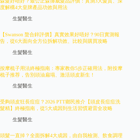
森髮好唔好？最公正森挪威髮品評價：實測3大髮質、深
度解構4大皇牌產品功效與用法
生髮醫生
【Swanson 螯合鋅評價】真實效果好唔好？90日實測報
告，從6大面向全方位拆解功效、比較與購買攻略
生髮醫生
按摩梳子用法終極指南：專家教你5步正確用法，附按摩
梳子推荐，告別頭油扁塌、激活頭皮新生！
生髮醫生
受夠頭皮狂長痘痘？2026 PTT鄉民推介【頭皮長痘痘洗
髮精】終極指南，從5大成因到生活習慣避雷全攻略
生髮醫生
頭髮一直掉？全面拆解4大成因，由自我檢測、飲食調理