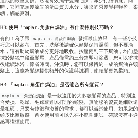
造成的嚴重受損。它能有效撫平髮絲毛躁，減少打結情況。同
時，它補充頭髮流失的蛋白質與水分，讓您的秀髮變得輕盈、柔
韌，觸感爽滑。
H3: 使用「napla n. 角蛋白焗油」有什麼特別技巧嗎？
有的！為了讓
發揮最佳效果，有一些小技
napla n. 角蛋白焗油
巧您可以參考。首先，洗髮後請確保頭髮保持濕潤，但不要滴
水，這有助於焗油成分更好地吸收。按壓兩到三下焗油，均勻塗
抹於髮絲中段至髮尾。產品僅需約三分鐘即可滲透，您可以塗抹
後繼續沐浴，節省時間。沖洗時，您可以保留約一成的焗油在頭
髮上，這能為髮絲提供額外的保護與滋潤，使頭髮更為柔順。
H3: 「napla n. 角蛋白焗油」是否適合所有髮質？
是一款適用於大多數髮質的產品，特別適
napla n. 角蛋白焗油
合受損、乾燥、毛躁或難以打理的頭髮。無論您的髮質是細軟還
是粗硬，只要有修復和滋養的需求，都可以嘗試使用。如果您的
頭皮比較敏感，首次使用前可以先在小範圍測試，確認沒有不適
感再繼續使用。