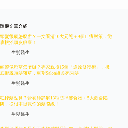
隨機文章介紹
頭髮很癢怎麼辦？一文看清10大元兇＋9個止癢對策，徹
底根治頭皮痕癢！
生髮醫生
頭髮像稻草怎麼辦？專家親授15個「還原修護術」，徹
底擺脫頭髮雜草，重塑Salon級柔亮秀髮
生髮醫生
狂掉髮點算？營養師詳解13種防掉髮食物 + 5大飲食陷
阱，從根本拯救你的髮際線！
生髮醫生