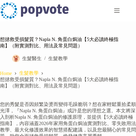
Skip
to
content
想拯救受損髮質？Napla N. 角蛋白焗油【5大必讀終極指
南】（附實測對比、用法及常見問題）
生髮醫生
生髮教學
生髮教學
Home
想拯救受損髮質？Napla N. 角蛋白焗油【5大必讀終極指
南】（附實測對比、用法及常見問題）
您的秀髮是否因頻繁染燙而變得毛躁脆弱？想在家輕鬆重拾柔順
光澤，『Napla N. 角蛋白焗油』或許是您的理想之選。本文將深
入剖析Napla N. 角蛋白焗油的修護原理，並提供【5大必讀終極
指南】，內容涵蓋2026年家用角蛋白焗油實測對比、零失敗用法
教學、最大化修護效果的智慧搭配建議，以及您最關心的常見問