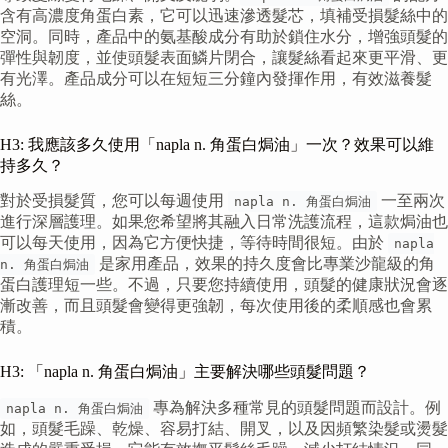
含有高濃度角蛋白素，它可以迅速滲透髮芯，填補受損髮絲中的
空洞。同時，產品中的氨基酸成分有助於鎖住水分，增強頭髮的
彈性與韌度，並使頭髮表面鱗片閉合，讓髮絲看起來更平滑、更
有光澤。產品成分可以在短短三分鐘內發揮作用，有效滋養髮
絲。
H3: 我應該多久使用「napla n. 角蛋白焗油」一次？效果可以維
持多久？
對於受損髮質，您可以每週使用
一至兩次
napla n. 角蛋白焗油
進行深層護理。如果您希望將其融入日常洗護流程，這款焗油也
可以每天使用，因為它方便快捷，等待時間很短。由於
napla
是家用產品，效果的持久度會比專業沙龍級的角
n. 角蛋白焗油
蛋白護理短一些。不過，只要您持續使用，頭髮的健康狀況會逐
漸改善，而且頭髮會變得更強韌，每次使用後的柔順感也會累
積。
H3: 「napla n. 角蛋白焗油」主要解決哪些頭髮問題？
專為解決多種常見的頭髮問題而設計。例
napla n. 角蛋白焗油
如，頭髮毛躁、乾燥、容易打結、開叉，以及因頻繁染髮或燙髮