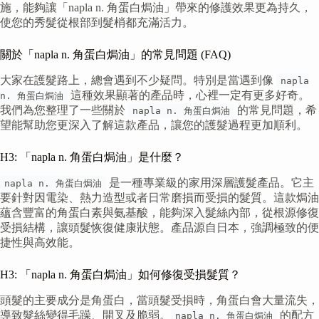
施，能夠讓「napla n. 角蛋白焗油」帶來的修護效果更為持久，
使您的秀髮從根部到髮梢都充滿活力。
關於「napla n. 角蛋白焗油」的常見問題 (FAQ)
大家在護髮路上，總會遇到不少疑問。特別是當遇到像
napla
這種效果顯著的產品時，心裡一定有更多好奇。
n. 角蛋白焗油
我們為您整理了一些關於
的常見問題，希
napla n. 角蛋白焗油
望能幫助您更深入了解這款產品，讓您的護髮過程更加順利。
H3: 「napla n. 角蛋白焗油」是什麼？
是一種專業級的家用深層護髮產品。它主
napla n. 角蛋白焗油
要針對因電染、熱力造型或者日常磨損而受損的髮質。這款焗油
蘊含豐富的角蛋白素與氨基酸，能夠深入髮絲內部，從根源修復
受損結構，讓頭髮恢復健康狀態。產品源自日本，強調極致的便
捷性與高效能。
H3: 「napla n. 角蛋白焗油」如何修復受損髮質？
頭髮的主要成分是角蛋白，當頭髮受損時，角蛋白會大量流失，
導致髮絲變得毛躁、開叉及脆弱。
的配方
napla n. 角蛋白焗油