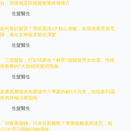
分、用後感及防脫髮精華終極推介
生髮醫生
如何養好髮質？專家親授4大核心攻略，全面改善受損毛
躁，養出女神級柔順光澤髮
生髮醫生
「三個髮旋」打架唔要命？解密3個髮旋男女命運、性格
與教養的7大真相與實用指南
生髮醫生
皮膚底層發炎反覆發作？專家拆解5大元兇，由暗瘡到濕
疹的終極治療指南
生髮醫生
「頭髮兩個轉」代表百厭難教？專家破解基因迷思，揭
示3大育兒關鍵扭轉潛能