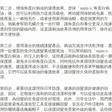
第二步，增強角蛋白焗油的滲透效果。塗抹「napla n. 角蛋白焗
油」後，您可以利用熱力促進其吸收。將頭髮用保鮮紙包裹，然
後再蓋上一條熱毛巾，或者使用家用焗油帽，都是很實用的方
法。熱氣會幫助毛鱗片進一步打開，讓角蛋白和養分更深入地滲
透到受損的髮絲內部。這是讓焗油效果倍增的簡單技巧，操作起
來方便快捷。
第三步，選用適合的後續護髮產品。焗油完成並沖洗乾淨後，選
擇一款優質的免沖洗護髮素或髮尾油，可以幫助鎖住「napla n.
角蛋白焗油」所注入的養分。這些產品能夠在髮絲表面形成一層
保護膜，避免水分和角蛋白流失，同時抵抗外來環境對頭髮造成
的傷害。建議選擇成分溫和、不含硫酸鹽和對羥基苯甲酸酯的產
品，它們可以延長焗油的修護效果，讓頭髮持久保持柔順和光
澤。
第四步，著重頭皮護理與日常防護。健康的頭髮源於健康的頭
皮。因此，定期進行溫和的頭皮清潔和按摩，可以促進頭皮血液
循環，為頭髮的生長提供良好環境。此外，日常生活中，我們應
該盡量避免高溫造型工具直接接觸頭髮，並且在戶外活動時，使
用防曬噴霧或佩戴帽子，以保護頭髮免受紫外線的傷害。這些措