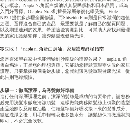
初步概念。Napla N.角蛋白焗油以其親民價格和日本品質，成為
入門好選擇。Olaplex No.3則擅長深層修復化學受損。Fiole
NP3.1提供多步驟全面修護。而Shiseido Fino則是日常滋潤的超值
之選。選擇適合自己的產品，最重要就是了解自己的髮質問題，
以及期望達到的效果。希望這些實測對比，可幫助大家找到最理
想的家用護髮夥伴，讓秀髮重現健康光澤。
零失敗！「napla n. 角蛋白焗油」家居護理終極指南
您是否渴望在家中也能體驗到沙龍級的護髮效果？「napla n. 角
蛋白焗油」正是您的理想選擇，它能助您輕鬆實現零失敗的家居
護理。只要掌握幾個關鍵步驟，您就能讓秀髮重現健康光澤，從
此告別毛躁煩惱。
步驟一：徹底潔淨，為秀髮做好準備
進行任何深層護理之前，潔淨的髮絲是成功的首要條件。請您務
必先用洗髮水徹底清潔頭髮，這樣做能夠移除髮絲上積聚的造型
產品殘餘以及頭皮油脂，使頭髮準備好吸收接下來的營養成分。
徹底洗淨之後，用毛巾輕輕吸走多餘水分，讓髮絲保持微濕狀態
即可，不必完全吹乾。