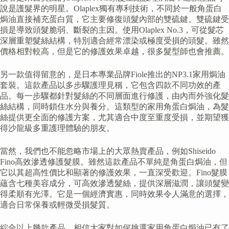
說是護髮界的明星。Olaplex獨有專利技術，不同於一般角蛋白
焗油直接補充蛋白質，它主要修復頭髮內部的雙硫鍵。雙硫鍵受
損是導致頭髮脆弱、斷裂的主因。使用Olaplex No.3，可從髮芯
深層重塑髮絲結構，特別適合經常漂染或極度受損的頭髮。雖然
價格相對較高，但是它的修護效果卓越，很多髮型師也會推薦。
另一款值得留意的，是日本專業品牌Fiole推出的NP3.1家用焗油
套裝。這款產品以多步驟護理見稱，它包含四款不同功效的產
品。每一步驟都針對髮絲的不同層面進行修護，由內而外強化髮
絲結構，同時鎖住水分與養分。這類型的家用角蛋白焗油，為髮
絲提供更全面的修護方案，尤其適合中度至重度受損，並期望獲
得沙龍級多重護理體驗的朋友。
當然，我們也不能忽略市場上的大眾熱賣產品，例如Shiseido
Fino高效滲透修護髮膜。雖然這款產品不單純是角蛋白焗油，但
它以其超高性價比和顯著的修護效果，一直深受歡迎。Fino髮膜
蘊含七種美容成分，可高效滲透髮絲，提供深層滋潤，讓頭髮變
得柔順有光澤。它是一個經濟實惠，同時效果令人滿意的選擇，
適合日常保養或輕微受損髮質。
綜合以上幾款產品，相信大家對如何挑選家用角蛋白焗油已有了