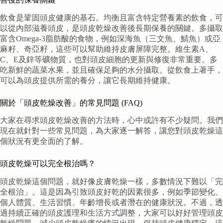
飲食是鞏固頭皮健康的基石。均衡且富含特定營養素的飲食，可
以從內部滋養頭皮，是頭皮乾燥改善後長期保養的關鍵。多攝取
富含Omega-3脂肪酸的食物，例如深海魚（三文魚、鯖魚）或亞
麻籽、奇亞籽，這些可以幫助維持皮膚屏障完整。維生素A、
C、E及鋅等礦物質，也對頭皮細胞的更新與修復非常重要。多
吃新鮮的蔬菜水果，並且確保足夠的水分攝取。從飲食上著手，
可以為頭皮提供所需的養分，讓它長期維持健康。
關於「頭皮乾燥改善」的常見問題 (FAQ)
大家在尋求頭皮乾燥改善的方法時，心中或許有不少疑問。我們
現在就針對一些常見問題，為大家逐一解答，讓您對頭皮乾燥這
個狀況有更全面的了解。
頭皮乾燥可以完全根治嗎？
頭皮乾燥這個問題，就好像皮膚乾燥一樣，多數情況下難以「完
全根治」。這是因為引致頭皮好乾的因素很多，例如季節變化、
個人體質、生活習慣、年齡增長或者潛在的健康狀況。不過，透
過持續正確的頭皮護理和生活方式調整，大家可以好好管理頭皮