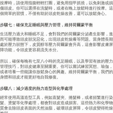
按摩時，請使用指腹輕輕打圈，避免用指甲抓撓，以免刺激或損
傷頭皮。你可以選擇在洗髮時，或者在晚上放鬆時進行按摩。這
個簡單的習慣，不僅有助於頭皮乾燥改善，還可以放鬆身心。
步驟七：確保充足睡眠與壓力管理，維持荷爾蒙平衡
生活壓力過大和睡眠不足，會對我們的荷爾蒙分泌產生影響，進
而可能導致頭皮狀況惡化，出現頭皮乾燥癢等問題。當身體長期
處於壓力狀態下，皮質醇等壓力荷爾蒙會升高，這會影響皮膚屏
障功能，令頭皮更容易流失水分。
所以，確保每晚有七至八小時的充足睡眠，以及學習有效的壓力
管理技巧，對頭皮健康至關重要。你可以嘗試練習冥想、瑜伽，
或者培養一些能讓你放鬆身心的興趣。維持荷爾蒙平衡，我們的
身體和頭皮才能更好地自我修復。
步驟八：減少過度的熱力造型與化學處理
經常使用高溫造型工具，例如直髮夾、捲髮棒，或者頻繁進行染
髮、燙髮等化學處理，都會對頭皮造成損害。這些熱力和化學物
質會去除頭皮表面的天然油脂，破壞頭皮屏障，令頭皮變得乾燥