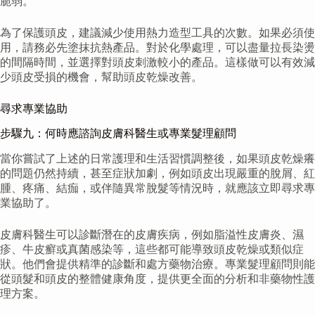
脆弱。
為了保護頭皮，建議減少使用熱力造型工具的次數。如果必須使
用，請務必先塗抹抗熱產品。對於化學處理，可以盡量拉長染燙
的間隔時間，並選擇對頭皮刺激較小的產品。這樣做可以有效減
少頭皮受損的機會，幫助頭皮乾燥改善。
尋求專業協助
步驟九：何時應諮詢皮膚科醫生或專業髮理顧問
當你嘗試了上述的日常護理和生活習慣調整後，如果頭皮乾燥癢
的問題仍然持續，甚至症狀加劇，例如頭皮出現嚴重的脫屑、紅
腫、疼痛、結痂，或伴隨異常脫髮等情況時，就應該立即尋求專
業協助了。
皮膚科醫生可以診斷潛在的皮膚疾病，例如脂溢性皮膚炎、濕
疹、牛皮癬或真菌感染等，這些都可能導致頭皮乾燥或類似症
狀。他們會提供精準的診斷和處方藥物治療。專業髮理顧問則能
從頭髮和頭皮的整體健康角度，提供更全面的分析和非藥物性護
理方案。