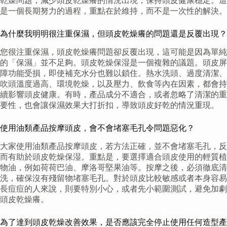
乾燥問題，減少頭皮乾燥癢的情況出現，保持頭皮健康穩定。這
是一個長期努力的過程，重點在於維持，而不是一次性的解決。
為什麼我明明很注重保濕，但頭皮乾燥癢的問題還是反覆出現？
您很注重保濕，頭皮乾燥癢問題卻反覆出現，這可能是因為單純
的「保濕」並不足夠。頭皮乾燥保湿是一個複雜的議題。頭皮屏
障功能受損，即使補充水分也難以鎖住。熱水洗頭、過度清潔、
吹頭溫度過高、環境乾燥，以及壓力、飲食等內在因素，都會持
續影響頭皮健康。有時，產品成分不適合，或者忽略了清潔的重
要性，也會讓保濕效果大打折扣，導致頭皮好乾的情況重現。
使用油類產品按摩頭皮，會不會堵塞毛孔令問題惡化？
大家使用油類產品按摩頭皮，若方法正確，並不會堵塞毛孔，反
而有助於頭皮乾燥保湿。重點是，要選擇適合頭皮使用的輕質植
物油，例如荷荷巴油、摩洛哥堅果油等。按摩之後，必須徹底清
洗，確保沒有殘留物堵塞毛孔。對於頭皮比較敏感或者本身容易
長痘痘的人來說，則要特別小心，或者先小範圍測試，避免加劇
頭皮乾燥癢。
為了達到頭皮乾燥改善效果，是否應該完全停止使用任何造型產