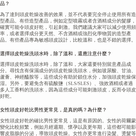
品？
為了達到頭皮乾燥改善的效果，並不代表要完全停止使用所有造
型產品。有些造型產品，例如定型噴霧或者含酒精成分的髮膠，
確實可能令頭皮好乾，引起刺激。我們建議大家可以減少使用頻
率，或者選擇成分更天然、不含酒精或強烈化學物質的造型產
品。有些產品專為敏感頭皮設計，比較溫和，也是不錯的選擇。
選擇頭皮乾燥洗頭水時，除了溫和，還應注意什麼？
選擇頭皮乾燥洗頭水時，除了溫和，大家還要特別留意產品成
分。尋找含有保濕成分的頭皮乾燥洗頭水，例如玻尿酸、甘油、
蘆薈、神經醯胺等，這些成分有助於鎖住水分，加強頭皮乾燥保
湿。另外，要避免含有硫酸鹽（SLS/SLES）、強效酒精或者過
多人工香料的洗頭水，因為這些成分可能刺激頭皮，反而令頭皮
好乾。
女性頭皮好乾比男性更常見，是真的嗎？為什麼？
女性頭皮好乾的確比男性更常見，這是有原因的。女性的荷爾蒙
變化比較頻繁，例如月經週期、懷孕以及更年期，這些都可能影
響皮脂腺的分泌，導致頭皮乾燥。女性亦更常進行染髮、燙髮等