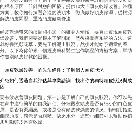
已？與頭皮屑有何分別？本文將由皮膚科醫生詳細拆解頭皮乾燥
的根本原因，並針對您的困擾，提供10大「頭皮乾燥改善」終極
方案，教你如何揀選合適的洗頭水、徹底做好頭皮保濕，從根源
解決頭皮問題，重拾頭皮健康舒適！
頭皮乾燥帶來的痕癢和不適，的確令人煩惱。要真正實現頭皮乾
燥改善，我們需要從根本了解問題，然後採取有系統的方法。這
就好像照顧花草，要先了解泥土狀況，然後才能給予適當的養
分。以下為你帶來十個經皮膚科醫生協作驗證的終極方案，幫助
你告別頭皮好乾的困擾。
「頭皮乾燥改善」的先決條件：了解個人頭皮狀況
介紹如何透過自我評估與專業諮詢，找出你的獨特頭皮狀況與成
因
要有效改善頭皮問題，第一步是了解自己的頭皮狀況。你可以先
在家中進行簡單的自我評估。仔細觀察頭皮是否有細小的白色皮
屑、是否有緊繃感，或者是否有頭皮乾燥癢的情況。輕輕用指腹
觸摸頭皮，感覺是否粗糙、缺乏水分。這些小細節可以幫助你初
步判斷頭皮是否乾燥。