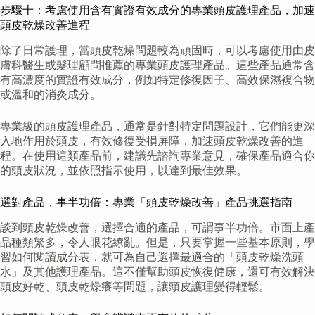
步驟十：考慮使用含有實證有效成分的專業頭皮護理產品，加速
頭皮乾燥改善進程
除了日常護理，當頭皮乾燥問題較為頑固時，可以考慮使用由皮
膚科醫生或髮理顧問推薦的專業頭皮護理產品。這些產品通常含
有高濃度的實證有效成分，例如特定修復因子、高效保濕複合物
或溫和的消炎成分。
專業級的頭皮護理產品，通常是針對特定問題設計，它們能更深
入地作用於頭皮，有效修復受損屏障，加速頭皮乾燥改善的進
程。在使用這類產品前，建議先諮詢專業意見，確保產品適合你
的頭皮狀況，並依照指示使用，以達到最佳效果。
選對產品，事半功倍：專業「頭皮乾燥改善」產品挑選指南
談到頭皮乾燥改善，選擇合適的產品，可謂事半功倍。市面上產
品種類繁多，令人眼花繚亂。但是，只要掌握一些基本原則，學
習如何閱讀成分表，就可為自己選擇最適合的「頭皮乾燥洗頭
水」及其他護理產品。這不僅幫助頭皮恢復健康，還可有效解決
頭皮好乾、頭皮乾燥癢等問題，讓頭皮護理變得輕鬆。