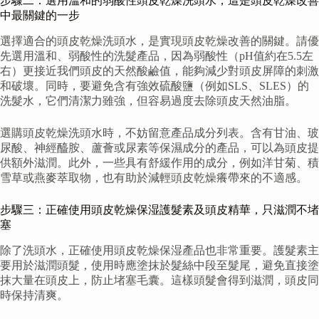
步驟二：選用溫和的弱酸性頭皮乾燥洗頭水，這是頭皮乾燥改善
中最關鍵的一步
選擇適合的頭皮乾燥洗頭水，是實現頭皮乾燥改善的關鍵。請優
先選用溫和、弱酸性的洗髮產品，因為弱酸性（pH值約在5.5左
右）更接近我們頭皮的天然酸鹼值，能夠減少對頭皮屏障的刺激
和破壞。同時，要避免含有強效硫酸鹽（例如SLS、SLES）的
洗髮水，它們清潔力雖強，但容易過度去除頭皮天然油脂。
選購頭皮乾燥洗頭水時，不妨留意產品成分列表。含有甘油、玻
尿酸、神經醯胺、蘆薈或尿素等保濕成分的產品，可以為頭皮提
供額外滋潤。此外，一些具有舒緩作用的成分，例如洋甘菊、積
雪草或燕麥萃取物，也有助於減輕頭皮乾燥癢帶來的不適感。
步驟三：正確使用頭皮乾燥保湿護髮素及頭皮精華，只滋潤不堵
塞
除了洗頭水，正確使用頭皮乾燥保湿產品也非常重要。護髮素主
要用於滋潤頭髮，使用時應塗抹於髮絲中段至髮尾，避免直接塗
抹大量在頭皮上，防止堵塞毛囊。這樣頭髮會得到滋潤，頭皮同
時保持清爽。