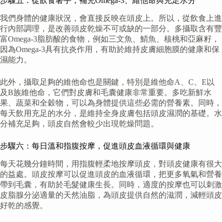
步驟五：從飲食著手，補充Omega-3、維他命與充足水分
我們身體的健康狀況，會直接反映在頭皮上。所以，從飲食上進
行內部調理，是改善頭皮乾燥不可或缺的一部分。多攝取含有豐
富Omega-3脂肪酸的食物，例如三文魚、鯖魚、核桃和亞麻籽，
因為Omega-3具有抗炎作用，有助於維持皮膚細胞膜的健康和保
濕能力。
此外，攝取足夠的維他命也是關鍵，特別是維他命A、C、E以
及B族維他命，它們對皮膚和毛囊健康非常重要。多吃新鮮水
果、蔬菜和全穀物，可以為身體提供這些必需的營養素。同時，
每天飲用充足的水分，是維持全身皮膚包括頭皮濕潤的基礎。水
分補充足夠，頭皮自然會較少出現乾燥問題。
步驟六：每日溫和指腹按摩，促進頭皮血液循環與健康
每天花幾分鐘時間，用指腹輕柔地按摩頭皮，對頭皮健康有很大
的益處。頭皮按摩可以促進頭皮的血液循環，把更多氧氣和營養
帶到毛囊，有助於毛髮健康生長。同時，適度的按摩也可以刺激
皮脂腺分泌適量的天然油脂，為頭皮提供自然的滋潤，減輕頭皮
好乾的感覺。