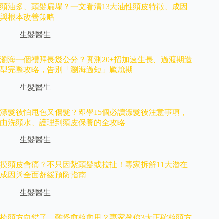
頭油多、頭髮扁塌？一文看清13大油性頭皮特徵、成因
與根本改善策略
生髮醫生
瀏海一個禮拜長幾公分？實測20+招加速生長、過渡期造
型完整攻略，告別「瀏海過短」尷尬期
生髮醫生
漂髮後怕甩色又傷髮？即學15個必讀漂髮後注意事項，
由洗頭水、護理到頭皮保養的全攻略
生髮醫生
摸頭皮會痛？不只因紮頭髮或拉扯！專家拆解11大潛在
成因與全面舒緩預防指南
生髮醫生
梳頭方向錯了，難怪愈梳愈甩？專家教你3大正確梳頭方