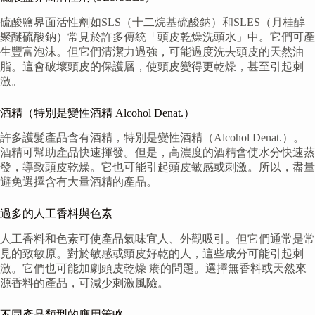
硫酸鹽界面活性劑如SLS（十二烷基硫酸鈉）和SLES（月桂醇
聚醚硫酸鈉）常見於許多傳統「頭皮乾燥洗頭水」中。它們可產
生豐富泡沫。但它們清潔力過強，可能過度洗去頭皮的天然油
脂。這會破壞頭皮的保護層，使頭皮變得更乾燥，甚至引起刺
激。
酒精（特別是變性酒精 Alcohol Denat.）
許多護髮產品含有酒精，特別是變性酒精（Alcohol Denat.）。
酒精可幫助產品快速揮發。但是，高濃度的酒精會使水分快速蒸
發，導致頭皮乾燥。它也可能引起頭皮敏感或刺激。所以，盡量
避免選擇含有大量酒精的產品。
過多的人工香料與色素
人工香料和色素可使產品氣味宜人、外觀吸引。但它們通常是常
見的致敏原。對於敏感或頭皮好乾的人，這些成分可能引起刺
激。它們也可能加劇頭皮乾燥 癢的問題。選擇無香料或天然來
源香料的產品，可減少刺激風險。
不同產品類型的應用策略