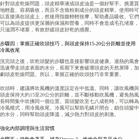
針對頭皮乾燥問題，頭皮精華液或頭皮油是一個好幫手。挑選質
地輕盈、容易吸收，而且不含致粉刺成分的頭皮精華。使用時可
以直接滴在頭皮上，然後用指腹輕輕按摩，幫助產品吸收。它們
可以為頭皮提供更深層的保濕和營養，同時不會造成毛孔堵塞，
只滋潤不堵塞，有效舒緩頭皮好乾的感覺。
步驟四：掌握正確吹頭技巧，與頭皮保持15-20公分距離並使用
冷風收尾
洗完頭之後，吹乾頭髮的步驟也直接影響頭皮健康。過熱的風會
迅速帶走頭皮表面的水分，長期下來會破壞頭皮的天然屏障，加
劇頭皮乾燥問題。所以，掌握正確的吹頭技巧非常重要。
吹頭時，建議將吹風機的溫度設定在中低溫。同時，讓吹風機與
頭皮保持大約15至20公分的距離，並不斷移動吹風機，避免熱風
長時間集中吹拂同一個位置。當頭髮吹至七八成乾時，可以轉為
冷風模式，用冷風收尾。冷風可以幫助毛鱗片閉合，鎖住頭髮中
的水分，同時幫助頭皮降溫，減少熱力對頭皮的刺激。
強化內部調理與生活習慣