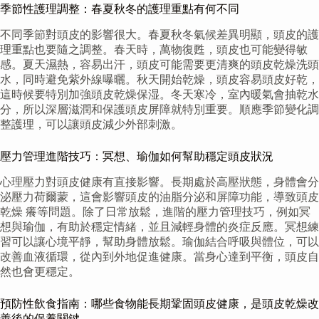
季節性護理調整：春夏秋冬的護理重點有何不同
不同季節對頭皮的影響很大。春夏秋冬氣候差異明顯，頭皮的護
理重點也要隨之調整。春天時，萬物復甦，頭皮也可能變得敏
感。夏天濕熱，容易出汗，頭皮可能需要更清爽的頭皮乾燥洗頭
水，同時避免紫外線曝曬。秋天開始乾燥，頭皮容易頭皮好乾，
這時候要特別加強頭皮乾燥保湿。冬天寒冷，室內暖氣會抽乾水
分，所以深層滋潤和保護頭皮屏障就特別重要。順應季節變化調
整護理，可以讓頭皮減少外部刺激。
壓力管理進階技巧：冥想、瑜伽如何幫助穩定頭皮狀況
心理壓力對頭皮健康有直接影響。長期處於高壓狀態，身體會分
泌壓力荷爾蒙，這會影響頭皮的油脂分泌和屏障功能，導致頭皮
乾燥 癢等問題。除了日常放鬆，進階的壓力管理技巧，例如冥
想與瑜伽，有助於穩定情緒，並且減輕身體的炎症反應。冥想練
習可以讓心境平靜，幫助身體放鬆。瑜伽結合呼吸與體位，可以
改善血液循環，從內到外地促進健康。當身心達到平衡，頭皮自
然也會更穩定。
預防性飲食指南：哪些食物能長期鞏固頭皮健康，是頭皮乾燥改
善後的保養關鍵