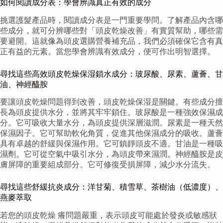
如何閱讀成分表：學會辨識真正有效的成分
挑選護髮產品時，閱讀成分表是一門重要學問。了解產品內含哪
些成分，就可分辨哪些對「頭皮乾燥改善」有實質幫助，哪些需
要避開。這就像為頭皮選購營養補充品，我們必須確保它含有真
正有益的元素。當您學會辨識有效成分，便可作出明智選擇。
尋找這些高效頭皮乾燥保湿鎖水成分：玻尿酸、尿素、蘆薈、甘
油、神經醯胺
要讓頭皮乾燥問題得到改善，頭皮乾燥保湿是關鍵。有些成分擅
長為頭皮提供水分，並將其牢牢鎖住。玻尿酸是一種強效保濕成
分。它可吸收大量水分，為頭皮提供深層滋潤。尿素是一種天然
保濕因子。它可幫助軟化角質，促進其他保濕成分的吸收。蘆薈
具有卓越的舒緩與保濕作用。它可鎮靜頭皮不適。甘油是一種吸
濕劑。它可從空氣中吸引水分，為頭皮帶來濕潤。神經醯胺是皮
膚屏障的重要組成部分。它可修復受損屏障，減少水分流失。
尋找這些舒緩抗炎成分：洋甘菊、積雪草、茶樹油（低濃度）、
燕麥萃取
若您的頭皮乾燥 癢問題嚴重，表示頭皮可能處於發炎或敏感狀