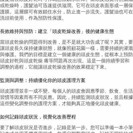
或乾燥時，護髮油可迅速提供滋潤。它可在頭皮表面形成一層保
護膜。這層膜可有效鎖住水分，防止進一步流失。護髮油也可在
洗頭前使用，作為預防性保護。
長效維持與預防：建立「頭皮乾燥改善」後的健康生態
當頭皮乾燥的問題得到改善，是不是就大功告成了呢？其實，要
讓頭皮長久保持健康狀態，就像照顧花園一樣，需要持續的灌溉
與修護。我們的目標是建立一個健康的頭皮生態，從根本上預防
頭皮好乾與頭皮乾燥 癢等問題再次出現。這是一個持續學習和
調整的過程，它能讓頭皮乾燥改善的效果穩定下來。
監測與調整：持續優化你的頭皮護理方案
頭皮護理並非一成不變。每個人的頭皮會因應季節、飲食、生活
習慣等因素而有不同反應。因此，持續監測頭皮狀況，並且根據
這些變化調整你的護理方案，才能夠真正地優化頭皮健康。
如何記錄頭皮狀況，視覺化改善歷程
要了解頭皮狀況是否進步，記錄是第一步。您可以準備一本小筆