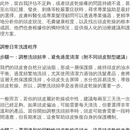
此外，當自我評估不足夠，或者頭皮乾燥癢的問題持續不退，甚
至出現紅腫、發炎、刺痛等較嚴重症狀時，尋求專業協助是最好
的選擇。皮膚科醫生或專業髮理顧問可以透過專業儀器，更精準
地分析你的頭皮狀況、毛囊健康程度，以及找出頭皮乾燥的根本
成因。他們也會根據你的獨特情況，提供個人化的治療建議和護
理方案。
調整日常洗護程序
步驟一：調整洗頭頻率，避免過度清潔（附不同頭皮類型建議）
我們的頭皮會自然分泌油脂，形成一層保護膜，維持頭皮的油水
平衡。過度頻繁地洗頭，尤其使用清潔力過強的洗髮產品，會將
這層天然保護膜洗掉，令頭皮失去屏障，水分也容易流失，導致
頭皮乾燥。所以，調整洗頭頻率是改善頭皮乾燥的重要一步。
一般而言，若你的頭皮屬於乾燥或中性，建議每兩至三天洗一次
頭已經足夠。如果頭皮偏油，可能需要每天清洗，但要選擇非常
溫和的產品。當你開始調整洗頭頻率時，頭皮可能會需要一段時
間適應，但長期來說，這會幫助頭皮恢復自身的保護機制。