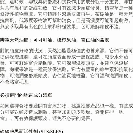
態。這時候，尋找具備舒緩和抗炎作用的成分就十分重要。洋甘
菊具有溫和的舒緩功效。它可有效減少頭皮發炎。積雪草是一種
修復性植物萃取。它可鎮靜並幫助皮膚再生。茶樹油是一種天然
抗菌劑。低濃度茶樹油可幫助消炎，但是高濃度可能引起刺激。
燕麥萃取具有出色的止癢和舒緩效果。它可緩解頭皮不適。
辨識天然油脂：可可籽油、橄欖果油、杏仁油的益處
對於頭皮好乾的狀況，天然油脂是極佳的滋養來源。它們不僅可
提供深層滋潤，還可在頭皮表面形成一層保護膜，減少水分蒸
發。可可籽油富含脂肪酸。它可深層滋養頭皮，並建立保濕屏
障。橄欖果油是一種高效保濕劑。它含有豐富的維生素和抗氧化
物，可滋潤並舒緩頭皮。杏仁油質地輕盈。它可溫和滋潤頭皮，
不會堵塞毛孔。
必須避開的地雷成分清單
如同選擇食物要避開有害添加物，挑選護髮產品也一樣。有些成
分可能對頭皮造成刺激，甚至加劇頭皮乾燥。避開這些「地
雷」，可有效保護頭皮，避免不必要的傷害。
硫酸鹽界面活性劑 (SLS/SLES)