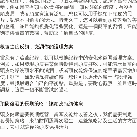
記本或使用手機應用程式。每週定期觀察頭皮，記錄下當時的感
受，例如是否有頭皮乾燥 癢的感覺，頭皮好乾的程度，有沒有
頭皮屑，或者頭皮有沒有泛紅。您也可以用手機拍下頭皮的照
片，記錄不同角度的狀況。時間久了，您可以看到頭皮乾燥改善
的歷程，並且能夠視覺化這些變化。這是一個簡單的習慣，它能
夠提供寶貴的數據，幫助您了解自己的頭皮。
根據進度反饋，微調你的護理方案
當您有了這些記錄，就可以根據記錄中的變化來微調護理方案。
例如，如果發現頭皮在某個時期特別頭皮好乾，可能表示目前的
頭皮乾燥洗頭水不夠滋潤，或者頭皮乾燥保湿的精華液需要增加
使用頻率。如果情況持續好轉，您也可以逐步放鬆一些護理強
度，尋找最適合自己的平衡點。重點是，要耐心觀察，並且適時
調整，這是一個不斷嘗試的過程。
預防復發的長期策略：讓頭皮持續健康
頭皮健康需要長期經營。當頭皮乾燥改善之後，我們需要制定一
套長期策略，來預防問題再次發生。這些策略涉及生活的方方面
面，它可以讓你的頭皮保持活力。