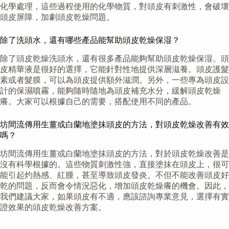
化學處理，這些過程使用的化學物質，對頭皮有刺激性，會破壞
頭皮屏障，加劇頭皮乾燥問題。
除了洗頭水，還有哪些產品能幫助頭皮乾燥保湿？
除了頭皮乾燥洗頭水，還有很多產品能夠幫助頭皮乾燥保湿。頭
皮精華液是很好的選擇，它能針對性地提供深層滋養。頭皮護髮
素或者髮膜，可以為頭皮提供額外滋潤。另外，一些專為頭皮設
計的保濕噴霧，能夠隨時隨地為頭皮補充水分，緩解頭皮乾燥
癢。大家可以根據自己的需要，搭配使用不同的產品。
坊間流傳用生薑或白蘭地塗抹頭皮的方法，對頭皮乾燥改善有效
嗎？
坊間流傳用生薑或白蘭地塗抹頭皮的方法，對於頭皮乾燥改善是
沒有科學根據的。這些物質刺激性強，直接塗抹在頭皮上，很可
能引起灼熱感、紅腫，甚至導致頭皮發炎。不但不能改善頭皮好
乾的問題，反而會令情況惡化，增加頭皮乾燥癢的機會。因此，
我們建議大家，如果頭皮有不適，應該諮詢專業意見，選擇有實
證效果的頭皮乾燥改善方案。