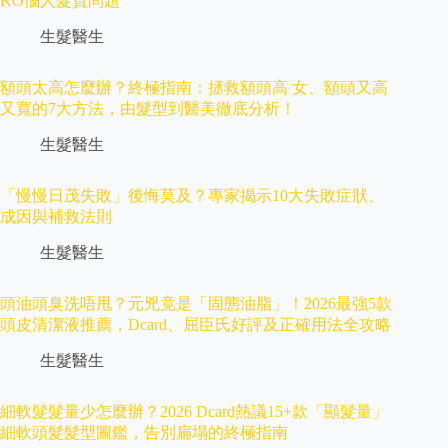
KO惱人髮質問題
生髮醫生
額頭太高怎麼辦？終極指南：拯救額頭高 女、額頭又高
又寬的7大方法，由髮型到醫美徹底分析！
生髮醫生
「慢慢日茂失敗」後悔莫及？專家揭示10大失敗症狀、
成因與補救法則
生髮醫生
頭油頭臭洗唔甩？元兇竟是「固態油脂」！2026最強5款
頭皮清潔液推薦，Dcard、屈臣氏好評及正確用法全攻略
生髮醫生
細軟髮髮量少怎麼辦？2026 Dcard熱議15+款「顯髮量」
細軟頭髮髮型圖鑑，告別扁塌的終極指南