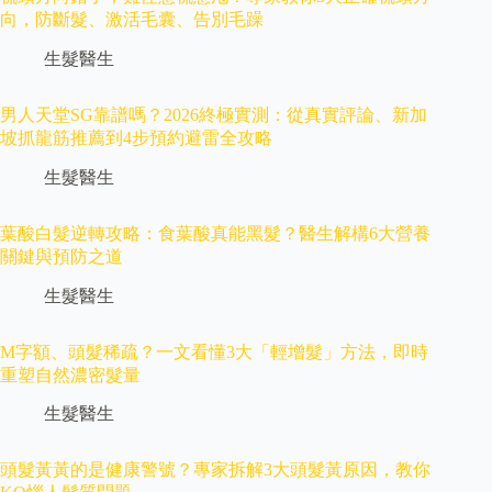
向，防斷髮、激活毛囊、告別毛躁
生髮醫生
男人天堂SG靠譜嗎？2026終極實測：從真實評論、新加
坡抓龍筋推薦到4步預約避雷全攻略
生髮醫生
葉酸白髮逆轉攻略：食葉酸真能黑髮？醫生解構6大營養
關鍵與預防之道
生髮醫生
M字額、頭髮稀疏？一文看懂3大「輕增髮」方法，即時
重塑自然濃密髮量
生髮醫生
頭髮黃黃的是健康警號？專家拆解3大頭髮黃原因，教你