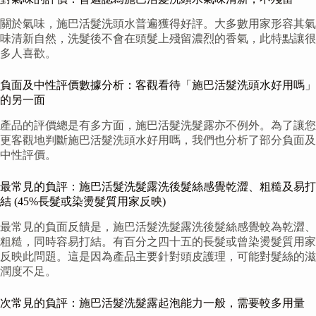
關於氣味，施巴活髮洗頭水普遍獲得好評。大多數用家形容其氣
味清新自然，洗髮後不會在頭髮上殘留濃烈的香氣，此特點讓很
多人喜歡。
負面及中性評價數據分析：客觀看待「施巴活髮洗頭水好用嗎」
的另一面
產品的評價總是有多方面，施巴活髮洗髮露亦不例外。為了讓您
更客觀地判斷施巴活髮洗頭水好用嗎，我們也分析了部分負面及
中性評價。
最常見的負評：施巴活髮洗髮露洗後髮絲感覺乾澀、粗糙及易打
結 (45%長髮或染燙髮質用家反映)
最常見的負面反饋是，施巴活髮洗髮露洗後髮絲感覺較為乾澀、
粗糙，同時容易打結。有百分之四十五的長髮或曾染燙髮質用家
反映此問題。這是因為產品主要針對頭皮護理，可能對髮絲的滋
潤度不足。
次常見的負評：施巴活髮洗髮露起泡能力一般，需要較多用量