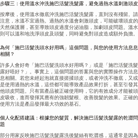
步驟三：使用溫水沖洗施巴活髮洗髮露，避免過熱水溫刺激頭皮
按摩後，使用溫水徹底沖洗施巴活髮洗髮露，直到沒有殘留。請
注意，水溫不宜過熱。過熱的水溫會刺激頭皮，可能破壞頭皮的
天然保護層，甚至導致頭皮過度分泌油脂，加劇頭皮問題。溫水
則可以溫和地洗淨頭皮及頭髮，同時避免對頭皮造成額外負擔。
為何「施巴活髮洗頭水好用嗎」這個問題，與您的使用方法息息
相關？
許多人會好奇「施巴活髮洗頭水好用嗎？」或是「施巴活髮洗髮
露好唔好？」。事實上，這個問題的答案與您的實際操作方法息
息相關。若您未經起泡就直接搓揉頭皮，或者沖洗不徹底，又或
是使用過熱的水溫，這些都可能導致產品效果打折，甚至引發其
他頭皮問題。只有當產品被正確使用時，它的有效成分才能被頭
皮吸收，進而發揮其應有的強韌髮根、改善脫髮的效果。正確的
使用方法是產品發揮最大功效的基石。
個人化配搭建議：根據您的髮質，解決施巴活髮洗髮露的乾澀問
題
部分用家反映施巴活髮洗髮露洗後髮絲有乾澀感，這通常是因為