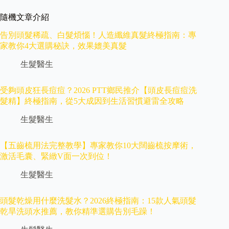
隨機文章介紹
告別頭髮稀疏、白髮煩惱！人造纖維真髮終極指南：專
家教你4大選購秘訣，效果媲美真髮
生髮醫生
受夠頭皮狂長痘痘？2026 PTT鄉民推介【頭皮長痘痘洗
髮精】終極指南，從5大成因到生活習慣避雷全攻略
生髮醫生
【五齒梳用法完整教學】專家教你10大闊齒梳按摩術，
激活毛囊、緊緻V面一次到位！
生髮醫生
頭髮乾燥用什麼洗髮水？2026終極指南：15款人氣頭髮
乾旱洗頭水推薦，教你精準選購告別毛躁！