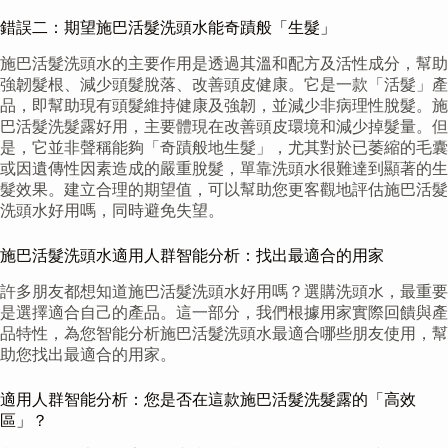
錯誤二：期望施巴活髮洗頭水能奇蹟般「生髮」
施巴活髮洗頭水的主要作用是透過其溫和配方及活性成分，幫助
強韌髮根、減少頭髮脫落、改善頭皮健康。它是一款「活髮」產
品，即幫助現有頭髮維持健康及強韌，並減少非病理性脫髮。施
巴活髮洗髮露好用，主要體現在改善頭皮環境和減少掉髮量。但
是，它並非聲稱能夠「奇蹟般地生髮」，尤其對於已萎縮的毛囊
或因遺傳性因素造成的嚴重脫髮，單靠洗頭水很難達到顯著的生
髮效果。建立合理的期望值，可以幫助您更客觀地評估施巴活髮
洗頭水好用嗎，同時避免失望。
施巴活髮洗頭水適用人群智能分析：找出最適合的用家
許多朋友都想知道施巴活髮洗頭水好用嗎？選購洗頭水，最重要
是選擇適合自己的產品。這一部分，我們根據用家實際回饋與產
品特性，為您智能分析施巴活髮洗頭水最適合哪些朋友使用，幫
助您找出最適合的用家。
適用人群智能分析：您是否在這款施巴活髮洗髮露的「高效
區」？