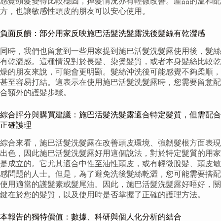
感覺頭髮變得比較穩固，掉髮情況亦有輕微改善。產品的溫和配
方，也讓敏感性頭皮的朋友可以安心使用。
負面反饋：部分用家反映施巴活髮洗髮露洗後髮絲有乾澀感
同時，我們也留意到一些用家提到施巴活髮洗髮露使用後，髮絲
有乾澀感。這種情況對於長髮、染燙髮質，或者本身髮絲比較乾
燥的朋友來說，可能會更明顯。髮絲沖洗後可能感覺不夠柔順，
甚至容易打結。這表示在使用施巴活髮洗髮露時，您需要留意配
合額外的護髮步驟。
綜合評分與購買建議：施巴活髮洗髮露適合特定髮質，但需配合
正確護理
綜合來看，施巴活髮洗髮露在改善頭皮環境、強韌髮根方面表現
出色，因此施巴活髮洗髮露好用這個說法，對於特定髮質的用家
是成立的。它尤其適合中性至油性頭皮，或有輕微脫髮、頭皮敏
感問題的人士。但是，為了避免洗後髮絲乾澀，您可能需要搭配
使用適當的護髮素或髮尾油。因此，施巴活髮洗髮露好唔好，關
鍵在於您的髮質，以及使用時是否掌握了正確的護理方法。
本報告的獨特價值：數據、科研與個人化分析的結合