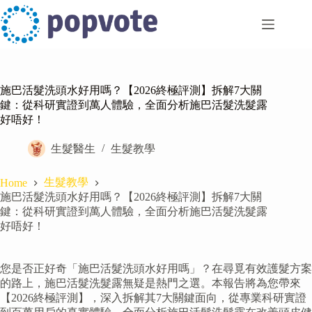
Skip
to
content
施巴活髮洗頭水好用嗎？【2026終極評測】拆解7大關
鍵：從科研實證到萬人體驗，全面分析施巴活髮洗髮露
好唔好！
生髮醫生
生髮教學
生髮教學
Home
施巴活髮洗頭水好用嗎？【2026終極評測】拆解7大關
鍵：從科研實證到萬人體驗，全面分析施巴活髮洗髮露
好唔好！
您是否正好奇「施巴活髮洗頭水好用嗎」？在尋覓有效護髮方案
的路上，施巴活髮洗髮露無疑是熱門之選。本報告將為您帶來
【2026終極評測】，深入拆解其7大關鍵面向，從專業科研實證