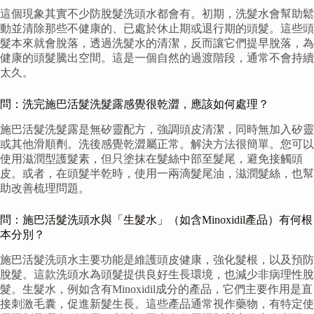
這個現象其實不少防脫髮洗頭水都會有。初期，洗髮水會幫助鬆
動並清除那些不健康的、已處於休止期或退行期的頭髮。這些頭
髮本來就會脫落，透過洗髮水的清潔，反而讓它們提早脫落，為
健康的頭髮騰出空間。這是一個自然的過渡階段，通常不會持續
太久。
問：洗完施巴活髮洗髮露感覺很乾澀，應該如何處理？
施巴活髮洗髮露是無矽靈配方，強調頭皮清潔，同時無加入矽靈
或其他滑順劑。洗後感覺乾澀屬正常。解決方法很簡單。您可以
使用滋潤型護髮素，但只塗抹在髮絲中部至髮尾，避免接觸頭
皮。或者，在頭髮半乾時，使用一兩滴髮尾油，滋潤髮絲，也幫
助改善梳理問題。
問：施巴活髮洗頭水與「生髮水」（如含Minoxidil產品）有何根
本分別？
施巴活髮洗頭水主要功能是維護頭皮健康，強化髮根，以及預防
脫髮。這款洗頭水為頭髮提供良好生長環境，也減少非病理性脫
髮。生髮水，例如含有Minoxidil成分的產品，它們主要作用是直
接刺激毛囊，促進新髮生長。這些產品通常視作藥物，有特定使