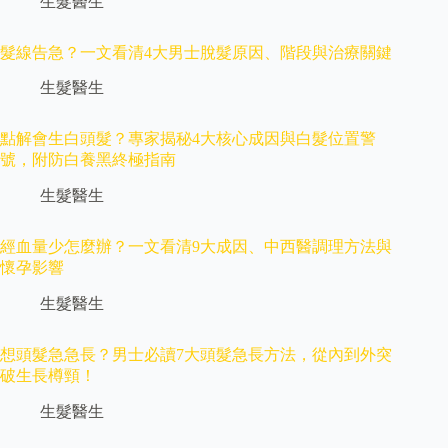
生髮醫生
髮線告急？一文看清4大男士脫髮原因、階段與治療關鍵
生髮醫生
點解會生白頭髮？專家揭秘4大核心成因與白髮位置警
號，附防白養黑終極指南
生髮醫生
經血量少怎麼辦？一文看清9大成因、中西醫調理方法與
懷孕影響
生髮醫生
想頭髮急急長？男士必讀7大頭髮急長方法，從內到外突
破生長樽頸！
生髮醫生