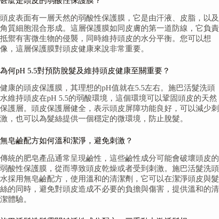
甚麼是頭皮的弱酸性保護膜？
頭皮表面有一層天然的弱酸性保護膜，它是由汗液、皮脂，以及
角質細胞混合形成。這層保護膜如同皮膚的第一道防線，它負責
抵禦有害微生物的侵襲，同時維持頭皮的水分平衡。您可以想
像，這層保護膜對頭皮健康來說非常重要。
為何pH 5.5對預防脫髮及維持頭皮健康至關重要？
健康的頭皮保護膜，其理想的pH值就在5.5左右。施巴活髮洗頭
水維持頭皮在pH 5.5的弱酸環境，這個環境可以鞏固頭皮的天然
保護層。頭皮保護層健全，表示頭皮屏障功能良好，可以減少刺
激，也可以為髮絲提供一個穩定的微環境，防止脫髮。
無皂鹼配方如何溫和潔淨，避免刺激？
傳統的肥皂產品通常呈現鹼性，這些鹼性成分可能會破壞頭皮的
弱酸性保護膜，從而導致頭皮乾燥或者受到刺激。施巴活髮洗頭
水採用無皂鹼配方，使用溫和的清潔劑，它可以在潔淨頭皮與髮
絲的同時，避免對頭皮造成不必要的負擔與傷害，提供溫和的清
潔體驗。