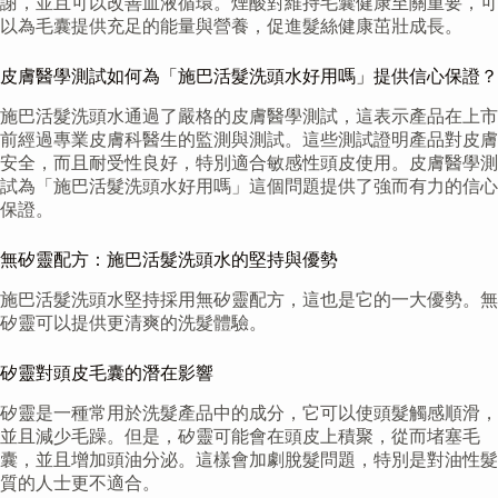
謝，並且可以改善血液循環。煙酸對維持毛囊健康至關重要，可
以為毛囊提供充足的能量與營養，促進髮絲健康茁壯成長。
皮膚醫學測試如何為「施巴活髮洗頭水好用嗎」提供信心保證？
施巴活髮洗頭水通過了嚴格的皮膚醫學測試，這表示產品在上市
前經過專業皮膚科醫生的監測與測試。這些測試證明產品對皮膚
安全，而且耐受性良好，特別適合敏感性頭皮使用。皮膚醫學測
試為「施巴活髮洗頭水好用嗎」這個問題提供了強而有力的信心
保證。
無矽靈配方：施巴活髮洗頭水的堅持與優勢
施巴活髮洗頭水堅持採用無矽靈配方，這也是它的一大優勢。無
矽靈可以提供更清爽的洗髮體驗。
矽靈對頭皮毛囊的潛在影響
矽靈是一種常用於洗髮產品中的成分，它可以使頭髮觸感順滑，
並且減少毛躁。但是，矽靈可能會在頭皮上積聚，從而堵塞毛
囊，並且增加頭油分泌。這樣會加劇脫髮問題，特別是對油性髮
質的人士更不適合。