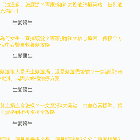
「油過多」怎麼辦？專家拆解5大控油終極策略，告別油
光滿面！
生髮醫生
為何女生一直掉頭髮？專家拆解8大核心原因，傳授全方
位中西醫自救養髮攻略
生髮醫生
髮漩很大是天生髮漩渦，還是髮漩禿警號？一篇讀懂5步
檢測、成因與終極治療方案
生髮醫生
貧血捐血會怎樣？一文釐清4大關鍵：由血色素標準、捐
血資格到術後恢復全攻略
生髮醫生
頭髮一個月長幾多？想一個月頭髮長2公分？專家拆解5