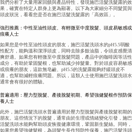
我們分析了大量用家回饋與產品特性，發現施巴活髮洗髮露的效
果，確實在特定人群身上更為顯著。以下為大家細分不同髮質與
頭皮狀況，看看您是否在施巴活髮洗髮露的「高效區」。
強烈推薦：中性至油性頭皮、有輕微至中度脫髮、頭皮易敏感或
痕癢人士
如果您是中性至油性頭皮的朋友，施巴活髮洗頭水的pH5.5弱酸
性配方，能夠溫和潔淨頭皮，同時去除多餘油脂，令頭皮感覺清
爽舒適。如果您有輕微至中度脫髮問題，產品中的咖啡因等活性
成分，有助於鞏固髮根，也幫助減少掉髮量。對於頭皮容易敏感
或痕癢的朋友，這款無皂鹼、pH5.5的洗髮露能夠紓緩頭皮不
適，也幫助減輕痕癢問題。所以，這類人士使用施巴活髮洗頭水
通常會有很好的體驗。
普遍適用：壓力型脫髮、產後脫髮初期、希望強健髮根作預防保
養人士
此外，施巴活髮洗頭水普遍適用於壓力型脫髮與產後脫髮初期的
朋友。這些情況下的脫髮，通常由於生理或情緒變化引發，施巴
活髮洗頭水能夠幫助頭皮恢復健康環境，鞏固新生髮絲。同時，
如果您希望強健髮根，為頭髮生長作預防性保養，施巴活髮洗頭