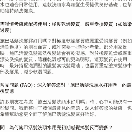
水也適合日常使用。這款洗頭水為頭髮生長提供良好基礎，也幫
助維持頭皮健康。
需謹慎考慮或配搭使用：極度乾燥髮質、嚴重受損髮質（如漂染
過度）
施巴活髮洗髮露好用嗎？對極度乾燥髮質或嚴重受損髮質（例如
漂染過度）的朋友而言，或許需要一些額外考量。部分用家反
映，施巴活髮洗髮露洗後髮絲會有乾澀感。對於極度乾燥或嚴重
漂染受損的髮質，這種乾澀感可能更為明顯。這類髮質在使用
時，最好搭配滋潤型的護髮素或髮尾油，也需要重點塗抹髮絲中
部及髮尾，減少乾澀問題。
常見問題 (FAQ)：深入解答您對「施巴活髮洗頭水好用嗎」的最
後疑慮
許多朋友在考慮「施巴活髮洗頭水好用嗎」時，心中可能仍有一
些疑問。我們整理了幾個最常見的問題，深入解答您的疑慮，也
希望幫助您更全面了解施巴活髮洗髮露好唔好。
問：為何施巴活髮洗頭水用完初期感覺掉髮反而變多？