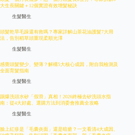
大生長關鍵＋12個實證有效增髮秘訣
生髮醫生
頭髮乾旱毛躁還有救嗎？專家詳解山茶花油護髮7大用
法，告別稻草頭重現柔順光澤
生髮醫生
感覺頭髮變少、變薄？解構5大核心成因，附自我檢測及
全面育髮指南
生髮醫生
踢爆洗頭水矽「假滑」真相！2026終極去矽洗頭水指
南：從4大好處、選購方法到消委會推薦全攻略
生髮醫生
臉上紅疹是「毛囊炎面」還是暗瘡？一文看清4大成因、