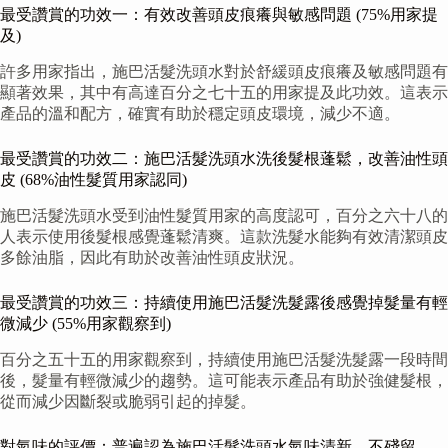
最受讚賞的功效一：有效改善頭皮痕癢與敏感問題 (75%用家提
及)
許多用家指出，施巴活髮洗頭水對於舒緩頭皮痕癢及敏感問題有
顯著效果，其中有高達百分之七十五的用家提及此功效。這表示
產品的溫和配方，確實有助於穩定頭皮環境，減少不適。
最受讚賞的功效二：施巴活髮洗頭水洗後髮根蓬鬆，改善油性頭
皮 (68%油性髮質用家認同)
施巴活髮洗頭水受到油性髮質用家的高度認可，百分之六十八的
人表示使用後髮根感覺蓬鬆清爽。這款洗髮水能夠有效清潔頭皮
多餘油脂，因此有助於改善油性頭皮狀況。
最受讚賞的功效三：持續使用施巴活髮洗髮露後感覺掉髮量有輕
微減少 (55%用家觀察到)
百分之五十五的用家觀察到，持續使用施巴活髮洗髮露一段時間
後，髮量有輕微減少的趨勢。這可能表示產品有助於強健髮根，
從而減少因斷裂或脆弱引起的掉髮。
對氣味的評價：普遍認為施巴活髮洗頭水氣味清新，不殘留