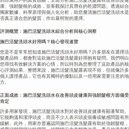
到百萬用戶的真實體驗，全面分析施巴活髮洗髮露在改善頭皮健
康、強韌髮根的成效，並客觀探討其潛在的乾澀問題。透過結合
獨家數據、科學原理與個人化分析，助您釐清施巴活髮洗頭水是
否真正適合您的髮質，作出最明智的選擇。
評測概覽：施巴活髮洗頭水綜合分析與核心洞察
施巴活髮洗頭水好用嗎？核心發現速覽
您是不是常常想知道施巴活髮洗頭水好用嗎？許多朋友在選擇活
髮產品時，都會對這款施巴活髮洗髮露好用抱有疑問。我們明白
您尋找有效解決方案的心情，所以特別為您整理了這款產品的核
心評測結果。整體來說，施巴活髮洗髮露表現不俗，但就像許多
個人護理產品，它也有其獨特的優點以及一些用家需要注意的地
方。
正面成效：施巴活髮洗頭水在改善頭皮健康與強韌髮根方面備受
肯定
許多用家發現，施巴活髮洗頭水對於改善頭皮健康有顯著幫助。
它能夠溫和潔淨頭皮，而且不少人表示頭皮痕癢或敏感問題有所
緩解。此外，用家亦普遍認同施巴活髮洗髮露有助於強韌髮根，