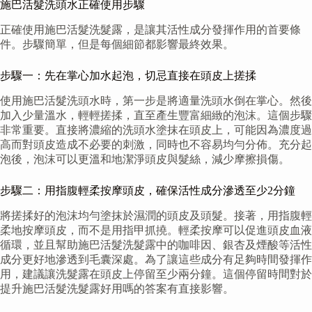
施巴活髮洗頭水正確使用步驟
正確使用施巴活髮洗髮露，是讓其活性成分發揮作用的首要條
件。步驟簡單，但是每個細節都影響最終效果。
步驟一：先在掌心加水起泡，切忌直接在頭皮上搓揉
使用施巴活髮洗頭水時，第一步是將適量洗頭水倒在掌心。然後
加入少量溫水，輕輕搓揉，直至產生豐富細緻的泡沫。這個步驟
非常重要。直接將濃縮的洗頭水塗抹在頭皮上，可能因為濃度過
高而對頭皮造成不必要的刺激，同時也不容易均勻分佈。充分起
泡後，泡沫可以更溫和地潔淨頭皮與髮絲，減少摩擦損傷。
步驟二：用指腹輕柔按摩頭皮，確保活性成分滲透至少2分鐘
將搓揉好的泡沫均勻塗抹於濕潤的頭皮及頭髮。接著，用指腹輕
柔地按摩頭皮，而不是用指甲抓撓。輕柔按摩可以促進頭皮血液
循環，並且幫助施巴活髮洗髮露中的咖啡因、銀杏及煙酸等活性
成分更好地滲透到毛囊深處。為了讓這些成分有足夠時間發揮作
用，建議讓洗髮露在頭皮上停留至少兩分鐘。這個停留時間對於
提升施巴活髮洗髮露好用嗎的答案有直接影響。