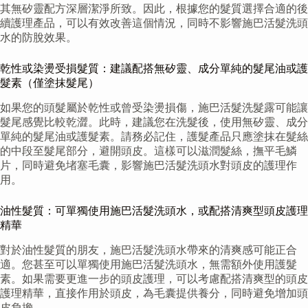
其無矽靈配方深層潔淨所致。因此，根據您的髮質選擇合適的後
續護理產品，可以有效改善這個情況，同時不影響施巴活髮洗頭
水的防脫效果。
乾性或染燙受損髮質：建議配搭無矽靈、成分單純的髮尾油或護
髮素（僅塗抹髮尾）
如果您的頭髮屬於乾性或曾受染燙損傷，施巴活髮洗髮露可能讓
髮尾感覺比較乾澀。此時，建議您在洗髮後，使用無矽靈、成分
單純的髮尾油或護髮素。請務必記住，護髮產品只應塗抹在髮絲
的中段至髮尾部分，避開頭皮。這樣可以滋潤髮絲，撫平毛鱗
片，同時避免堵塞毛囊，影響施巴活髮洗頭水對頭皮的護理作
用。
油性髮質：可單獨使用施巴活髮洗頭水，或配搭清爽型頭皮護理
精華
對於油性髮質的朋友，施巴活髮洗頭水帶來的清爽感可能正合
適。您甚至可以單獨使用施巴活髮洗頭水，無需額外使用護髮
素。如果需要更進一步的頭皮護理，可以考慮配搭清爽型的頭皮
護理精華，直接作用於頭皮，為毛囊提供養分，同時避免增加頭
皮負擔。