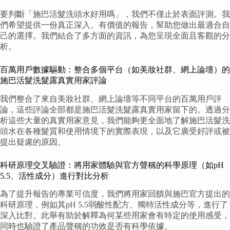
要判斷「施巴活髮洗頭水好用嗎」，我們不僅止於表面評測。我
們希望提供一份真正深入、有價值的報告，幫助您做出最適合自
己的選擇。我們結合了多方面的資訊，為您呈現全面且客觀的分
析。
百萬用戶數據驅動：整合多個平台（如美妝社群、網上論壇）的
施巴活髮洗髮露真實用家評論
我們整合了來自美妝社群、網上論壇等不同平台的百萬用戶評
論，這些評論全部都是施巴活髮洗髮露真實用家留下的。透過分
析這些大量的真實用家意見，我們能夠更全面地了解施巴活髮洗
頭水在各種髮質和使用情境下的實際表現，以及它廣受好評或被
提出疑慮的原因。
科研原理交叉驗證：將用家體驗與官方聲稱的科學原理（如pH
5.5、活性成分）進行對比分析
為了提升報告的專業可信度，我們將用家回饋與施巴官方提出的
科研原理，例如其pH 5.5弱酸性配方、獨特活性成分等，進行了
深入比對。此舉有助於解釋為何某些用家會有特定的使用感受，
同時也驗證了產品聲稱的功效是否有科學依據。