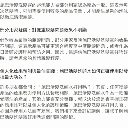
施巴活髮洗髮露的起泡能力被部分用家認為較為一般。這表示每
次洗髮時，可能需要使用較多的產品份量，才能產生足夠的泡沫
以徹底清潔頭髮。
部分用家疑慮：對嚴重脫髮問題效果不明顯
針對較為嚴重的脫髮問題，部分用家反映施巴活髮洗髮露的效果
不明顯。這表示產品可能更適合輕度至中度脫髮問題，或者作為
日常頭皮護理和預防之用。因此，當評估施巴活髮洗髮露好唔好
時，請考慮您的具體脫髮程度。
個人化效果預測與最佳實踐：施巴活髮洗頭水如何正確使用以發
揮最大功效？
許多朋友都會問：「施巴活髮洗頭水好用嗎？」其實，任何護髮
產品的效果都與使用方法緊密相關。施巴活髮洗頭水作為一款備
受關注的產品，其潛力能否充分發揮，就取決於您是否掌握正確
的應用技巧以及個人化的護理策略。施巴活髮洗髮露好用與否，
亦因為使用方法而有差異。我們接下來會詳細講解，讓您了解施
巴活髮洗髮露好用嗎這個問題的關鍵。