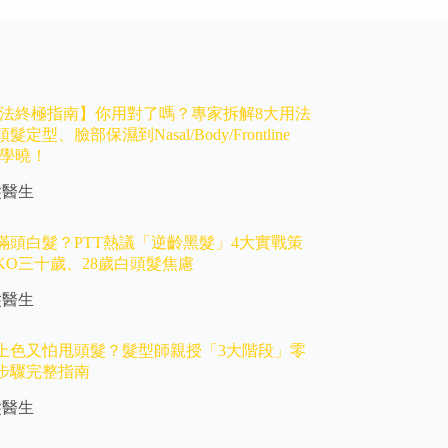
ay用法終極指南】你用對了嗎？專家拆解8大用法
定型、臉部保濕到Nasal/Body/Frontline
一篇學曉！
髮醫生
歲滿頭白髮？PTT熱議「逆齡黑髮」4大實戰策
KO三十歲、28歲白頭髮焦慮
髮醫生
上色又怕甩頭髮？髮型師親授「3大階段」零
步驟完整指南
髮醫生