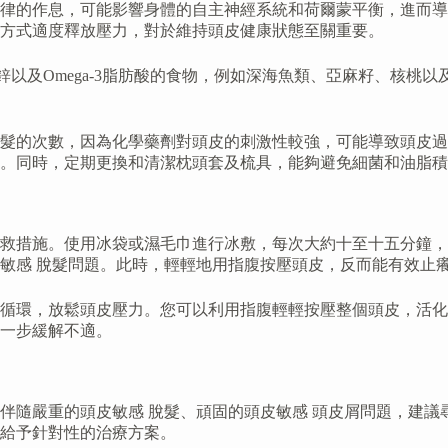
律的作息，可能影響身體的自主神經系統和荷爾蒙平衡，進而導
方式適度釋放壓力，對於維持頭皮健康狀態至關重要。
以及Omega-3脂肪酸的食物，例如深海魚類、亞麻籽、核桃
髮的次數，因為化學藥劑對頭皮的刺激性較強，可能導致頭皮過
。同時，定期更換和清潔枕頭套及梳具，能夠避免細菌和油脂積
急救措施。使用冰袋或濕毛巾進行冰敷，每次大約十至十五分鐘
敏感 脫髮問題。此時，輕輕地用指腹按壓頭皮，反而能有效止
循環，放鬆頭皮壓力。您可以利用指腹輕輕按壓整個頭皮，活化
一步緩解不適。
伴隨嚴重的頭皮敏感 脫髮、頑固的頭皮敏感 頭皮屑問題，建議
給予針對性的治療方案。