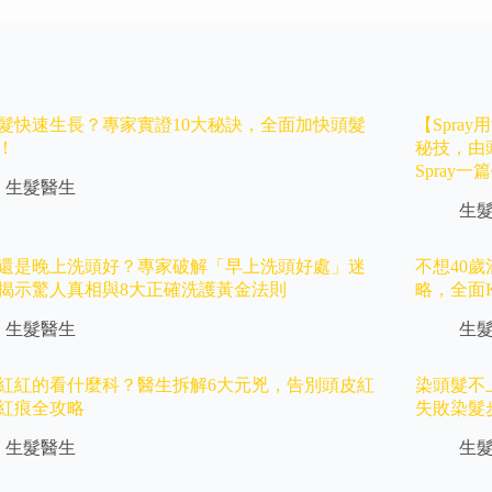
髮快速生長？專家實證10大秘訣，全面加快頭髮
【Spr
！
秘技，由頭髮
Spray
生髮醫生
生
還是晚上洗頭好？專家破解「早上洗頭好處」迷
不想40
揭示驚人真相與8大正確洗護黃金法則
略，全面
生髮醫生
生
紅紅的看什麼科？醫生拆解6大元兇，告別頭皮紅
染頭髮不
紅痕全攻略
失敗染髮
生髮醫生
生