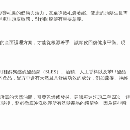
影響毛囊的健康與活力，甚至導致毛囊萎縮。健康的頭髮生長需
早處理頭皮敏感，對預防脫髮有重要意義。
做的全面護理方案，才能從根源著手，讓頭皮回復健康平衡。現
月桂醇聚醚硫酸酯鈉（SLES）、酒精、人工香料以及苯甲酸酯
設計的產品，配方中含有天然且具舒緩功效的成分，例如燕麥、神經
所需的天然油脂，引發乾燥或發炎。建議每週洗頭二至四次，避
洗髮後，務必徹底沖洗乾淨所有洗髮產品的殘留物，因為這些殘