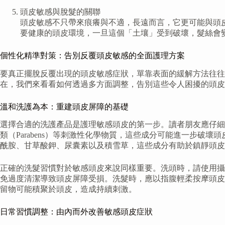
頭皮敏感與脫髮的關聯
頭皮敏感不只帶來痕癢與不適，長遠而言，它更可能與頭
要健康的頭皮環境，一旦這個「土壤」受到破壞，髮絲會
個性化精準對策：告別反覆頭皮敏感的全面護理方案
要真正擺脫反覆出現的頭皮敏感症狀，單靠表面的緩解方法往
在，我們來看看如何透過多方面調整，告別這些令人困擾的頭皮
溫和洗護為本：重建頭皮屏障的基礎
選擇合適的洗護產品是護理敏感頭皮的第一步。讀者朋友應仔細
類（Parabens）等刺激性化學物質，這些成分可能進一步
酰胺、甘草酸鉀、尿囊素以及積雪草，這些成分有助於鎮靜頭皮
正確的洗髮習慣對於敏感頭皮來說同樣重要。洗頭時，請使用攝
免過度清潔導致頭皮屏障受損。洗髮時，應以指腹輕柔按摩頭皮
留物可能積聚於頭皮，造成持續刺激。
日常習慣調整：由內而外改善敏感頭皮症狀