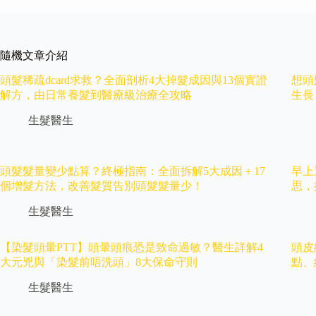
隨機文章介紹
頭髮稀疏dcard求救？全面剖析4大掉髮成因與13個實證
想頭
解方，由日常養髮到醫療級治療全攻略
生長
生髮醫生
頭髮髮量變少點算？終極指南：全面拆解5大成因＋17
早上
個增髮方法，改善髮質告別頭髮髮量少！
思，
生髮醫生
【染髮頭暈PTT】頭暈頭痕恐是致命過敏？醫生詳解4
頭皮
大元兇與「染髮前唔洗頭」8大保命守則
點、
生髮醫生