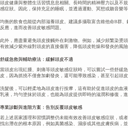
頭皮健康與整體生活習慣息息相關。長時間的精神壓力以及不規
感症狀。因此，保持充足的睡眠，並透過運動、冥想或聽音樂等
均衡的飲食也能從內部滋養頭皮。建議多攝取富含維他命B群、鋅
反應，進而改善頭皮敏感問題。
此外，應盡量避免頭皮接觸外在刺激物。例如，減少頻繁染燙頭
有效減少紫外線對頭皮的直接傷害，降低頭皮乾燥和發炎的風險
舒緩急救與輔助療法：緩解頭皮不適
當頭皮出現紅腫、刺痛等頭皮敏感症狀時，可以嘗試一些舒緩
皮，因為抓撓不僅會加劇發炎，還可能導致感染，甚至引起頭皮
洗髮後，可以輕柔地為頭皮進行按摩，這有助於促進頭皮的血液
乳液，均勻塗抹於頭皮，也能為頭皮提供即時的滋潤和修復，進
專業診斷與進階方案：告別反覆頭皮敏感
若上述居家護理和習慣調整仍未能有效改善頭皮敏感症狀，或者
找出潛在的根本原因，例如真菌感染、濕疹或其他皮膚疾病，並