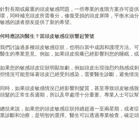
針對長期或嚴重的頭皮敏感問題，一些專業的進階方案亦可提
環，同時補充頭皮所需養分，修復受損的頭皮屏障，平衡水油分
敏感的讀者朋友提供了新的希望。
何時應諮詢醫生？當頭皮敏感症狀響起警號
我們討論過多種頭皮敏感症狀，也明白當中成因和護理方法。可
醫生的專業意見。例如，如果頭皮痕癢已經影響到您的睡眠，或
如果您的敏感頭皮症狀明顯加劇，例如頭皮出現強烈灼熱感或刺
些情況可能意味著頭皮已經受到感染，需要醫生診斷，避免情況
同時，如果頭皮敏感情況已經影響到髮質，甚至導致頭皮敏感脫
頭髮的正常生長週期，所以及早處理十分重要。專業人士可以幫
總括來說，如果您的頭皮敏感症狀持續超過一至兩星期，或者症
業診斷和治療，是明智的選擇。醫生可以透過專業檢查，確定頭