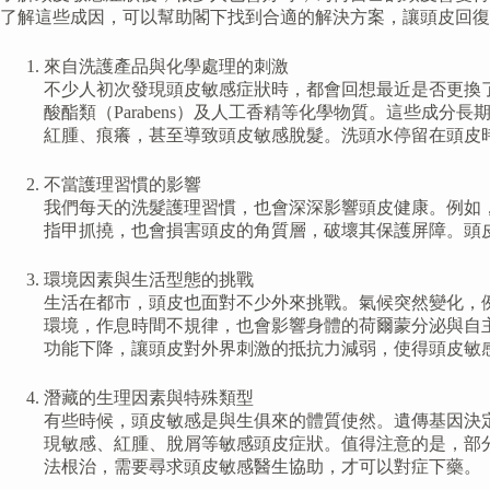
了解這些成因，可以幫助閣下找到合適的解決方案，讓頭皮回復
來自洗護產品與化學處理的刺激
不少人初次發現頭皮敏感症狀時，都會回想最近是否更換了
酸酯類（Parabens）及人工香精等化學物質。這些
紅腫、痕癢，甚至導致頭皮敏感脫髮。洗頭水停留在頭皮
不當護理習慣的影響
我們每天的洗髮護理習慣，也會深深影響頭皮健康。例如
指甲抓撓，也會損害頭皮的角質層，破壞其保護屏障。頭
環境因素與生活型態的挑戰
生活在都市，頭皮也面對不少外來挑戰。氣候突然變化，
環境，作息時間不規律，也會影響身體的荷爾蒙分泌與自
功能下降，讓頭皮對外界刺激的抵抗力減弱，使得頭皮敏
潛藏的生理因素與特殊類型
有些時候，頭皮敏感是與生俱來的體質使然。遺傳基因決
現敏感、紅腫、脫屑等敏感頭皮症狀。值得注意的是，部
法根治，需要尋求頭皮敏感醫生協助，才可以對症下藥。