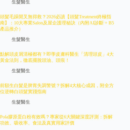
生髮醫生
頭髮毛躁開叉無得救？2026必讀【頭髮Treatment終極指
南】：10大專業Salon及屋企護理秘訣（內附AI診斷 + B5
產品推介）
生髮醫生
點解頭皮屑清極都有？即學皮膚科醫生「清理頭皮」4大
黃金法則，徹底擺脫頭油、頭痕！
生髮醫生
前額生白髮是脾胃失調警號？拆解4大核心成因，附全方
位逆轉白頭髮實踐指南
生髮醫生
Pola膠原蛋白粉有效嗎？專家從6大關鍵深度評測：拆解
功效、吸收率、食法及真實用家評價