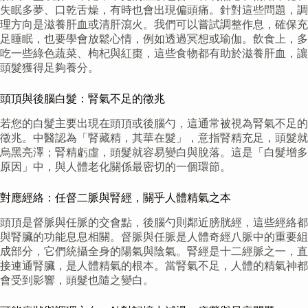
失眠多夢、口乾舌燥，有時也會出現偏頭痛。針對這些問題，調
理方向是滋養肝血或清肝瀉火。我們可以嘗試調整作息，確保充
足睡眠，也要學會放鬆心情，例如透過冥想或瑜伽。飲食上，多
吃一些綠色蔬菜、枸杞與紅棗，這些食物都有助於滋養肝血，讓
頭髮獲得足夠養分。
頭頂與後腦白髮：腎氣不足的徵兆
若您的白髮主要出現在頭頂或後腦勺，這通常被視為腎氣不足的
徵兆。中醫認為「腎藏精，其華在髮」，意指腎精充足，頭髮就
烏黑亮澤；腎精虧虛，頭髮就容易變白與脫落。這是「白髮增多
原因」中，與人體老化關係最密切的一個環節。
對應經絡：任督二脈與腎經，關乎人體精氣之本
頭頂是督脈與任脈的交會點，後腦勺則鄰近膀胱經，這些經絡都
與腎臟的功能息息相關。督脈與任脈是人體奇經八脈中的重要組
成部分，它們統攝全身的陽氣與陰氣。腎經是十二經脈之一，直
接連通腎臟，是人體精氣的根本。當腎氣不足，人體的精氣神都
會受到影響，頭髮也隨之變白。