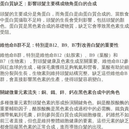
蛋白質缺乏：影響頭髮主要構成物角蛋白的合成
頭髮的主要成分是角蛋白，而角蛋白是由蛋白質合成的。當飲食
中蛋白質攝取不足時，頭髮的生長會受到影響，包括頭髮的顏
色。蛋白質是黑色素合成的基礎物質，缺乏它會導致黑色素生成
受阻。
維他命B群不足：特別是B12、B9、B7對改善白髮的重要性
維他命B群，特別是維他命B12（鈷胺素）、B9（葉酸）和
B7（生物素），對頭髮健康及色素生成至關重要。維他命B12參
與紅血球的生成，確保毛囊獲得足夠氧氣和營養。葉酸有助於細
胞分裂與生長，生物素則維持頭髮結構完整。缺乏這些維他命B
群，會直接影響黑色素的生產，使得頭髮容易變白。
關鍵微量元素流失：銅、鐵、鋅、鈣在黑色素合成中的角色
多種微量元素對頭髮色素的形成扮演關鍵角色。銅是酪胺酸酶的
重要輔助因子，酪胺酸酶是黑色素合成過程中的必需酶。鐵負責
攜帶氧氣到毛囊，鋅則參與蛋白質合成與細胞修復。鈣雖然不如
前三者直接，但也是維持整體細胞健康的要素。這些元素的缺乏
都會阻礙黑色素的正常合成，進而導致白髮的出現。