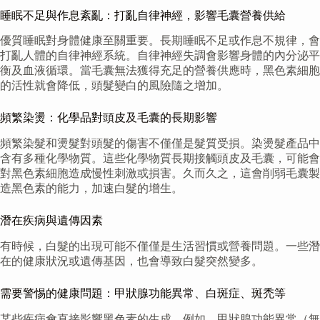
睡眠不足與作息紊亂：打亂自律神經，影響毛囊營養供給
優質睡眠對身體健康至關重要。長期睡眠不足或作息不規律，會
打亂人體的自律神經系統。自律神經失調會影響身體的內分泌平
衡及血液循環。當毛囊無法獲得充足的營養供應時，黑色素細胞
的活性就會降低，頭髮變白的風險隨之增加。
頻繁染燙：化學品對頭皮及毛囊的長期影響
頻繁染髮和燙髮對頭髮的傷害不僅僅是髮質受損。染燙髮產品中
含有多種化學物質。這些化學物質長期接觸頭皮及毛囊，可能會
對黑色素細胞造成慢性刺激或損害。久而久之，這會削弱毛囊製
造黑色素的能力，加速白髮的增生。
潛在疾病與遺傳因素
有時候，白髮的出現可能不僅僅是生活習慣或營養問題。一些潛
在的健康狀況或遺傳基因，也會導致白髮突然變多。
需要警惕的健康問題：甲狀腺功能異常、白斑症、斑禿等
某些疾病會直接影響黑色素的生成。例如，甲狀腺功能異常（無