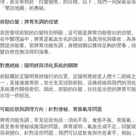
理，甚至有助於「白髮變黑」的目標。以下，我們一同探索這張
「警訊地圖」的奧秘。
前額白髮：脾胃失調的信號
若您發現前額的白髮特別明顯，這可能是脾胃功能發出的信號。
在中醫理論中，脾胃是氣血生化的源頭，負責消化與吸收，為身
體提供能量。當脾胃功能失調，身體就難以獲得足夠的營養，頭
髮自然也無法得到滋養。
對應經絡：陽明經與消化系統的關聯
前額屬於足陽明胃經循行的位置。足陽明胃經是人體十二經絡之
一，直接連接胃部，並分支至頭部前額。這條經絡與我們的消化
系統運作關係密切。因此，前額的白髮，往往提示您的脾胃可能
出現一些狀況。
可能症狀與調理方向：針對便秘、胃脹氣等問題
脾胃功能失調，常見症狀包括：消化不良、食慾不振、胃脹氣，
甚至會有便秘或腹瀉的問題。脾胃虛弱，氣血生成不足，頭髮就
容易變白。針對這些問題，我們可以從飲食與作息著手。例如，