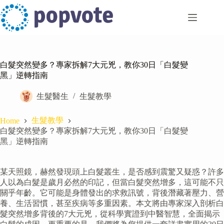
Skip
to
content
白髮突然變多？專家拆解7大元兇，教你30日「白髮變
黑」逆轉指南
生髮醫生
生髮教學
生髮教學
Home
白髮突然變多？專家拆解7大元兇，教你30日「白髮變
黑」逆轉指南
某天照鏡，赫然發現頭上白髮叢生，是否感到震驚又疑惑？許多
人以為白髮是歲月必然的印記，但當白髮突然增多，這可能不只
關乎年齡。它可能是身體發出的求救訊號，背後潛藏著壓力、營
養、生活習慣，甚至疾病等多重因素。本文將由專家深入剖析白
髮突然增多背後的7大元兇，從科學實證到中醫智慧，全面揭示