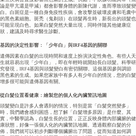
論是甲亢還是甲減）都會影響身體的新陳代謝，進而導致頭髮變
白。白斑症是一種自身免疫性疾病，會攻擊並破壞皮膚和毛囊中
的黑色素細胞。斑禿（鬼剃頭）在頭髮再生時，新長出的頭髮也
可能呈現白色。如果白髮突然大量出現，同時伴隨其他健康症
狀，建議及時尋求醫生診斷。
基因的決定性影響：「少年白」與IRF4基因的關聯
遺傳因素在白髮的出現時間和速度上扮演決定性角色。有些人天
生就容易出現「少年白」，即在年輕時就開始長白頭髮。科學研
究發現，IRF4基因與頭髮變白有密切關聯。這個基因參與調節
黑色素的生成。如果您家族中有多人有少年白的情況，您的白髮
增多很可能與遺傳基因有關。
從白髮位置看健康：繪製您的個人化內臟警訊地圖
頭髮變白是許多人會遇到的情況，特別是當「白髮突然變多」
時，我們總會感到困惑，想了解「白髮增多原因」是什麼。其
實，中醫學認為，白髮生長的位置，正正反映身體內部臟腑的健
康狀態，好像一張個人化的內臟警訊地圖。透過觀察白髮的分
佈，我們就可以初步判斷哪個臟腑出了問題，從而知道如何調