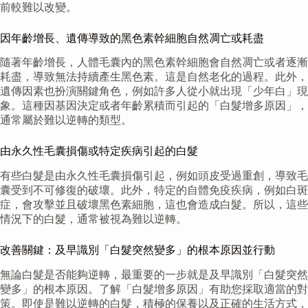
前較難以改變。
因年齡增長、遺傳導致的黑色素幹細胞自然凋亡或耗盡
隨著年齡增長，人體毛囊內的黑色素幹細胞會自然凋亡或者逐漸
耗盡，導致無法持續產生黑色素。這是自然老化的過程。此外，
遺傳因素也扮演關鍵角色，例如許多人從小就出現「少年白」現
象。這種因基因決定或者年齡累積而引起的「白髮增多原因」，
通常屬於難以逆轉的類型。
由永久性毛囊損傷或特定疾病引起的白髮
有些白髮是由永久性毛囊損傷引起，例如頭皮受過重創，導致毛
囊受到不可修復的破壞。此外，特定的自體免疫疾病，例如白斑
症，會攻擊並且破壞黑色素細胞，這也會造成白髮。所以，這些
情況下的白髮，通常被視為難以逆轉。
改善關鍵：及早識別「白髮突然變多」的根本原因並行動
無論白髮是否能夠逆轉，最重要的一步就是及早識別「白髮突然
變多」的根本原因。了解「白髮增多原因」有助您採取適當的對
策。即使是難以逆轉的白髮，積極的保養以及正確的生活方式，