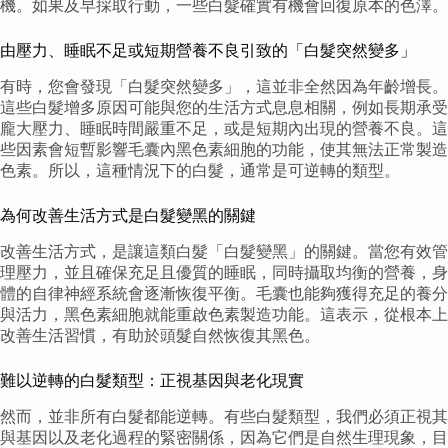
機。如果及早採取行動，一些白髮確實有機會回復原本的色澤。
由壓力、睡眠不足或短期營養不良引致的「白髮突然變多」
有時，您會發現「白髮突然變多」，這並非全然因為年齡增長。
這些白髮增多原因可能與您的生活方式息息相關，例如長期承受
龐大壓力、睡眠時間嚴重不足，或是短期內出現的營養不良。這
些因素會短暫影響毛囊內黑色素細胞的功能，使其無法正常製造
色素。所以，這種情況下的白髮，通常是可逆轉的類型。
為何改善生活方式是白髮變黑的關鍵
改善生活方式，是讓這類白髮「白髮變黑」的關鍵。當您有效管
理壓力，並且確保充足且優質的睡眠，同時攝取均衡的營養，身
體的自律神經系統會逐漸恢復平衡。毛囊也能夠獲得充足的養分
與活力，黑色素細胞就能重啟色素製造功能。這表示，從根本上
改善生活習慣，有助於頭髮自然恢復其黑色。
難以逆轉的白髮類型：正視基因與老化現實
然而，並非所有白髮都能逆轉。有些白髮類型，我們必須正視其
與基因以及老化過程的緊密關係，因為它們是自然生理現象，目