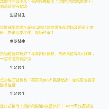
護髮時間要多久？專家終極指南：拆解5大隱藏因素＋3
個高效省時秘訣
生髮醫生
頭髮都要防曬？終極12招頭髮防曬產品選購及用法全攻
略，告別頭皮老化、髮絲枯黃！
生髮醫生
美絲植髮好唔好？專業剖析價錢、失敗風險等5大關鍵，
一篇看懂真實評價
生髮醫生
想加速頭髮長長？專家教你6大實證秘訣，從根源改善頭
髮長速度
生髮醫生
揀錯超後悔！樂絲朵髮油4款點揀好？Dcard高分護髮油