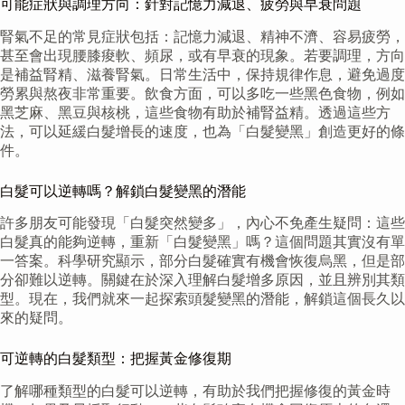
可能症狀與調理方向：針對記憶力減退、疲勞與早衰問題
腎氣不足的常見症狀包括：記憶力減退、精神不濟、容易疲勞，
甚至會出現腰膝痠軟、頻尿，或有早衰的現象。若要調理，方向
是補益腎精、滋養腎氣。日常生活中，保持規律作息，避免過度
勞累與熬夜非常重要。飲食方面，可以多吃一些黑色食物，例如
黑芝麻、黑豆與核桃，這些食物有助於補腎益精。透過這些方
法，可以延緩白髮增長的速度，也為「白髮變黑」創造更好的條
件。
白髮可以逆轉嗎？解鎖白髮變黑的潛能
許多朋友可能發現「白髮突然變多」，內心不免產生疑問：這些
白髮真的能夠逆轉，重新「白髮變黑」嗎？這個問題其實沒有單
一答案。科學研究顯示，部分白髮確實有機會恢復烏黑，但是部
分卻難以逆轉。關鍵在於深入理解白髮增多原因，並且辨別其類
型。現在，我們就來一起探索頭髮變黑的潛能，解鎖這個長久以
來的疑問。
可逆轉的白髮類型：把握黃金修復期
了解哪種類型的白髮可以逆轉，有助於我們把握修復的黃金時