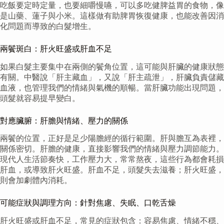
吃飯要定時定量，也要細嚼慢嚥，可以多吃健脾益胃的食物，像
是山藥、蓮子與小米。這樣做有助脾胃恢復健康，也能改善因消
化問題而導致的白髮增生。
兩鬢斑白：肝火旺盛或肝血不足
如果白髮主要集中在兩側的鬢角位置，這可能與肝臟的健康狀態
有關。中醫說「肝主藏血」，又說「肝主疏泄」，肝臟負責儲藏
血液，也管理我們的情緒與氣機的順暢。當肝臟功能出現問題，
頭髮就容易提早變白。
對應臟腑：肝膽與情緒、壓力的關係
兩鬢的位置，正好是足少陽膽經的循行範圍。肝與膽互為表裡，
關係密切。肝膽的健康，直接影響我們的情緒與壓力調節能力。
現代人生活節奏快，工作壓力大，常常熬夜，這些行為都會耗損
肝血，或導致肝火旺盛。肝血不足，頭髮失去滋養；肝火旺盛，
則會加劇體內消耗。
可能症狀與調理方向：針對焦慮、失眠、口乾舌燥
肝火旺盛或肝血不足，常見的症狀包含：容易焦慮、情緒不穩、