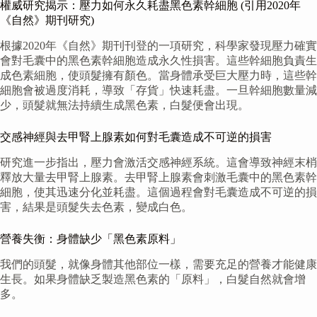
權威研究揭示：壓力如何永久耗盡黑色素幹細胞 (引用2020年
《自然》期刊研究)
根據2020年《自然》期刊刊登的一項研究，科學家發現壓力確實
會對毛囊中的黑色素幹細胞造成永久性損害。這些幹細胞負責生
成色素細胞，使頭髮擁有顏色。當身體承受巨大壓力時，這些幹
細胞會被過度消耗，導致「存貨」快速耗盡。一旦幹細胞數量減
少，頭髮就無法持續生成黑色素，白髮便會出現。
交感神經與去甲腎上腺素如何對毛囊造成不可逆的損害
研究進一步指出，壓力會激活交感神經系統。這會導致神經末梢
釋放大量去甲腎上腺素。去甲腎上腺素會刺激毛囊中的黑色素幹
細胞，使其迅速分化並耗盡。這個過程會對毛囊造成不可逆的損
害，結果是頭髮失去色素，變成白色。
營養失衡：身體缺少「黑色素原料」
我們的頭髮，就像身體其他部位一樣，需要充足的營養才能健康
生長。如果身體缺乏製造黑色素的「原料」，白髮自然就會增
多。