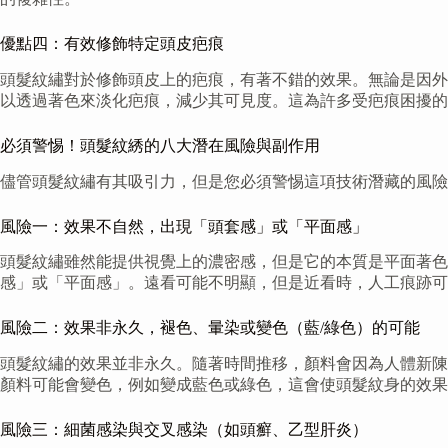
優點四：有效修飾特定頭皮疤痕
頭髮紋繡對於修飾頭皮上的疤痕，有著不錯的效果。無論是因外
以透過著色來淡化疤痕，減少其可見度。這為許多受疤痕困擾的
必須警惕！頭髮紋綉的八大潛在風險與副作用
儘管頭髮紋繡有其吸引力，但是您必須警惕這項技術潛藏的風險
風險一：效果不自然，出現「頭套感」或「平面感」
頭髮紋繡雖然能提供視覺上的濃密感，但是它的本質是平面著色
感」或「平面感」。遠看可能不明顯，但是近看時，人工痕跡可
風險二：效果非永久，褪色、暈染或變色（藍/綠色）的可能
頭髮紋繡的效果並非永久。隨著時間推移，顏料會因為人體新陳
顏料可能會變色，例如變成藍色或綠色，這會使頭髮紋身的效果
風險三：細菌感染與交叉感染（如頭癬、乙型肝炎）