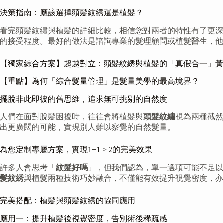
決策指南：應該選擇頭髮紋綉還是植髮？
看完頭髮紋繡與植髮的詳細比較，相信您對兩者的特性有了更深
的接受程度。最好的做法是諮詢專業的髮理顧問或植髮醫生，他
【獨家綜合方案】超越對立：頭髮紋綉與植髮的「真假合一」黃
【重點】為何「綜合髮量管理」是髮量美學的最高境界？
擺脫非此即彼的舊思維，追求無可挑剔的自然度
人們在面對脫髮困擾時，往往會將植髮與
頭髮紋繡
視為兩種截然
出更廣闊的可能，實現別人難以察覺的自然髮量。
為您定制專屬方案，實現1+1 > 2的完美效果
許多人會思考「
紋髮好嗎
」，但我們認為，單一選項可能不足以
髮紋綉
與植髮兩種技術巧妙融合，不僅能有效提升視覺密度，亦
完美搭配：植髮與頭髮紋綉的協同應用
應用一：提升植髮後視覺密度，告別術後稀疏感