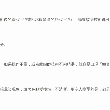
術後的線狀疤痕或FUE取髮區的點狀疤痕），頭髮紋身技術都可
分。
，如果操作不當，或者紋繡師技術不夠精湛，就容易出現「頭套
現暈染現象，讓著色點變模糊、不清晰。更令人擔憂的是，部分