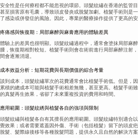
安全性是任何療程都不能忽視的環節。頭髮紋繡在香港的監管目
甚至損害原有毛囊，導致頭皮發炎或脫髮加劇。植髮手術則是一
了感染或併發症的風險。因此，專業的醫療操作提供了更高的安
疼痛感與恢復期：局部麻醉與麻膏應用的體驗差異
體驗上的差異也很明顯。頭髮紋繡過程中，通常會塗抹局部麻醉
腫，恢復期相對較短。植髮手術則會在術前進行局部麻醉注射，
間會逐漸消退。
成本效益分析：短期花費與長期價值的綜合考量
談到成本，頭髮紋繡單次的花費通常會比植髮手術低。但是，因
累積的總成本可能與植髮手術相差無幾，甚至更高。植髮手術雖
的真髮再生效果，省卻了未來重複投資的費用和時間。
應用範圍：頭髮紋綉與植髮各自的強項與限制
頭髮紋繡與植髮各自有其擅長的應用範圍。頭髮紋繡特別適合以
覺效果；或者需要遮蓋因外傷、手術（包括植髮）留下的頭皮疤
脫髮、髮際線後移等各種脫髮問題，提供永久且自然的解決方案