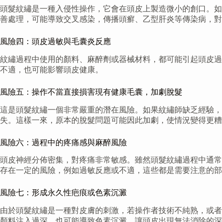
頭髮紋繡是一種入侵性操作，它會在頭皮上製造微小的創口。如
善處理，可能導致交叉感染，傳播頭癬、乙型肝炎等傳染病，對
風險四：頭皮過敏與毛囊炎反應
紋繡過程中使用的顏料、麻醉劑或器械材料，都可能引起頭皮過
不適，也可能影響頭皮健康。
風險五：操作不當直接損害現有健康毛囊，加劇脫髮
這是頭髮紋繡一個非常嚴重的潛在風險。如果紋繡師缺乏經驗，
失。這樣一來，原本的脫髮問題可能因此加劇，使情況變得更糟
風險六：過程中的疼痛感與麻醉風險
頭皮神經分佈密集，對疼痛非常敏感。雖然頭髮紋繡過程中通常
存在一定的風險，例如過敏反應或不適，這些都是需要注意的部
風險七：形成永久性疤痕或色素沉澱
由於頭髮紋繡是一種對皮膚的刺激，若操作者技術不純熟，或者
顏料注入過深，也可能導致色素沉澱，讓頭皮出現無法消除的深