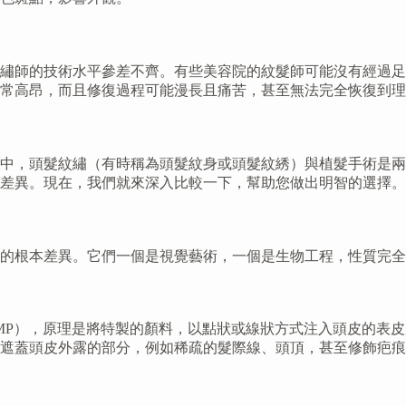
紋繡師的技術水平參差不齊。有些美容院的紋髮師可能沒有經過
常高昂，而且修復過程可能漫長且痛苦，甚至無法完全恢復到理
中，頭髮紋繡（有時稱為頭髮紋身或頭髮紋綉）與植髮手術是兩
差異。現在，我們就來深入比較一下，幫助您做出明智的選擇。
的根本差異。它們一個是視覺藝術，一個是生物工程，性質完全
ntation，SMP），原理是將特製的顏料，以點狀或線狀方式注入
遮蓋頭皮外露的部分，例如稀疏的髮際線、頭頂，甚至修飾疤痕