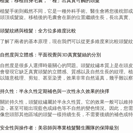
植髮：移植自身毛囊，「種」出真實可觸的頭髮
植髮手術則截然不同，它是一種外科手術。醫生會將您後枕部或
頭頂或髮旋。移植後的毛囊會在新的位置繼續生長，長出真實、
頭髮紋綉與植髮：全方位多維度比較
了解了兩者的基本原理，現在我們可以從更多維度來比較頭髮紋
自然度與立體感：平面視覺與3D真實髮絲的分別
自然度是很多人選擇時最關心的問題。頭髮紋繡本質上是在頭皮
會發現它缺乏真實頭髮的立體感、質感以及自然生長的紋理。植
以隨意梳理、剪短、甚至染燙，效果非常自然逼真，幾乎難以察
持久性：半永久性定期補色與一次性永久效果的抉擇
關於持久性，頭髮紋繡屬於半永久性質。它的效果一般可以維持
染，甚至可能出現藍色或綠色等不自然的變色情況。因此，您需
像您頭部其他區域的頭髮一樣持續生長，不需要後續的補色或特
安全性與操作者：美容師與專業植髮醫生團隊的保障級別