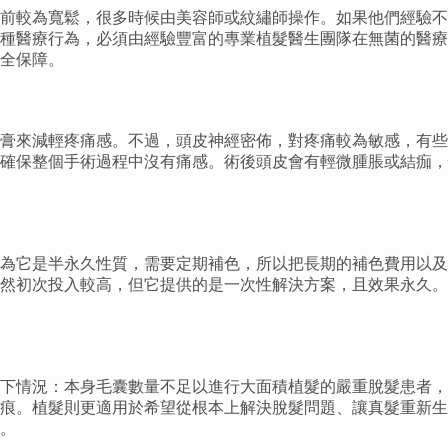
前較為寬鬆，很多時候由美容師或紋繡師操作。如果他們經驗不
種醫療行為，必須由經驗豐富的專業植髮醫生團隊在無菌的醫療
全保障。
膏來減輕疼痛感。不過，頭皮神經密佈，對疼痛較為敏感，有些
確保整個手術過程中沒有痛感。術後頭皮會有輕微腫脹或結痂，
為它是半永久性質，需要定期補色，所以把長期的補色費用以及
然初次投入較高，但它提供的是一次性解決方案，且效果永久。
下情況：本身毛囊數量不足以進行大面積植髮的嚴重脫髮患者，
痕。植髮則更適用於希望從根本上解決脫髮問題、讓真髮重新生
。