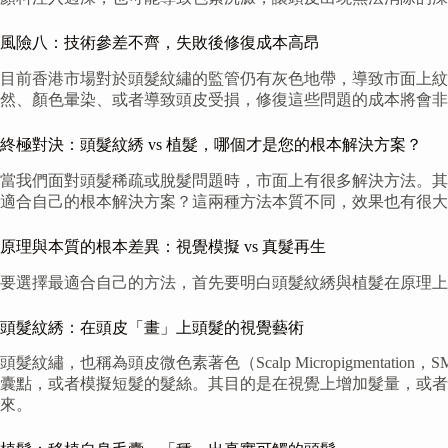
風險八：技術參差不齊，失敗後修復成本高昂
目前香港市場對於頭髮紋繡的監管仍有灰色地帶，導致市面上
然、顏色暈染、或者導致頭皮受損，修復這些問題的成本將會非
終極對決：頭髮紋綉 vs 植髮，哪個才是您的根本解決方案？
當我們面對頭髮稀疏或脫髮問題時，市面上有很多解決方法。其
適合自己的根本解決方案？這兩種方法本質不同，效果也有很大
原理與本質的根本差異：視覺模擬 vs 真髮再生
要選擇最適合自己的方法，首先要明白頭髮紋綉與植髮在原理上
頭髮紋綉：在頭皮「畫」上頭髮的視覺藝術
頭髮紋繡，也稱為頭皮微色素著色（Scalp Micropigme
囊點，或者模擬短髮的髮絲。其目的是在視覺上增加髮量，或者
來。