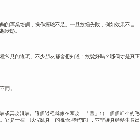
足夠的專業培訓，操作經驗不足。一旦紋繡失敗，例如效果不自
想狀態。
種常見的選項。不少朋友都會想知道：紋髮好嗎？哪個才是真正
不同。
頭皮的表皮層或真皮淺層。這個過程就像在頭皮上「畫」出一個個細小的毛
。它是一種「以假亂真」的視覺增密技術，並非讓真頭髮生長出