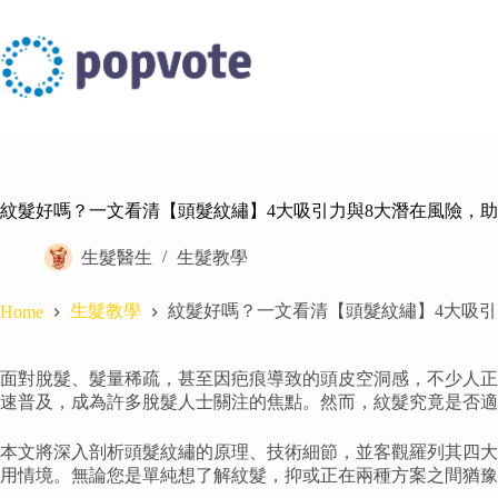
Skip
to
content
紋髮好嗎？一文看清【頭髮紋繡】4大吸引力與8大潛在風險，
生髮醫生
生髮教學
生髮教學
紋髮好嗎？一文看清【頭髮紋繡】4大吸引
Home
面對脫髮、髮量稀疏，甚至因疤痕導致的頭皮空洞感，不少人正積極尋求非
速普及，成為許多脫髮人士關注的焦點。然而，紋髮究竟是否適
本文將深入剖析頭髮紋繡的原理、技術細節，並客觀羅列其四大
用情境。無論您是單純想了解紋髮，抑或正在兩種方案之間猶