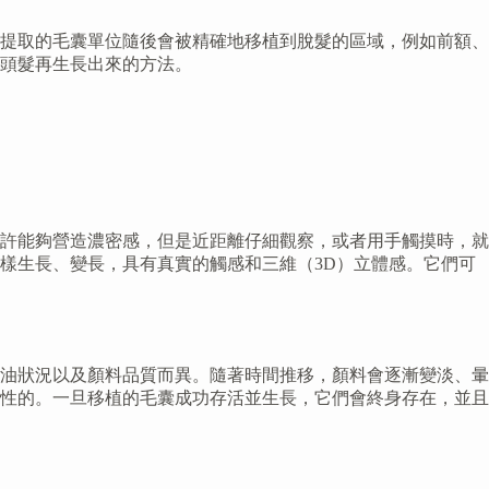
提取的毛囊單位隨後會被精確地移植到脫髮的區域，例如前額、
頭髮再生長出來的方法。
許能夠營造濃密感，但是近距離仔細觀察，或者用手觸摸時，就
樣生長、變長，具有真實的觸感和三維（3D）立體感。它們可
油狀況以及顏料品質而異。隨著時間推移，顏料會逐漸變淡、暈
性的。一旦移植的毛囊成功存活並生長，它們會終身存在，並且