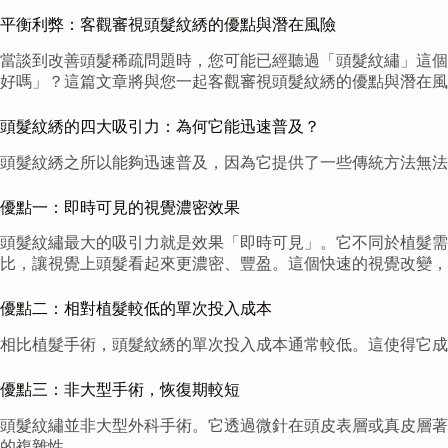
平衡利弊：客觀審視頭髮紋綉的優點與潛在風險
當談到改善頭髮稀疏問題時，您可能已經聽過「頭髮紋繡」這個
好嗎」？這篇文章將與您一起客觀審視頭髮紋綉的優點與潛在風
頭髮紋綉的四大吸引力：為何它能迅速普及？
頭髮紋綉之所以能夠迅速普及，因為它提供了一些傳統方法無法
優點一：即時可見的視覺濃密效果
頭髮紋繡最大的吸引力就是效果「即時可見」。它不同於植髮需
比，讓視覺上頭髮看起來更濃密、豐盈。這個快速的視覺改變，
優點二：相對植髮較低的單次投入成本
相比植髮手術，頭髮紋綉的單次投入成本通常較低。這使得它成
優點三：非大型手術，恢復期較短
頭髮紋繡並非大型外科手術。它透過微針在頭皮表層或真皮層著
的複雜性。