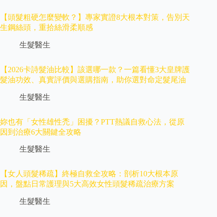
【頭髮粗硬怎麼變軟？】專家實證8大根本對策，告別天
生鋼絲頭，重拾絲滑柔順感
生髮醫生
【2026卡詩髮油比較】該選哪一款？一篇看懂3大皇牌護
髮油功效、真實評價與選購指南，助你選對命定髮尾油
生髮醫生
妳也有「女性雄性禿」困擾？PTT熱議自救心法，從原
因到治療6大關鍵全攻略
生髮醫生
【女人頭髮稀疏】終極自救全攻略：剖析10大根本原
因，盤點日常護理與5大高效女性頭髮稀疏治療方案
生髮醫生