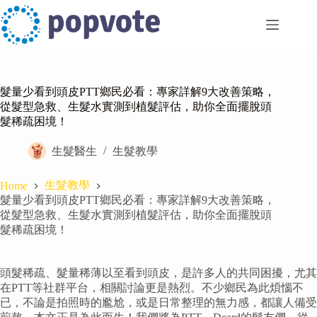
Skip
to
content
髮量少看到頭皮PTT鄉民必看：專家詳解9大改善策略，
從髮型急救、生髮水實測到植髮評估，助你全面擺脫頭
髮稀疏困境！
生髮醫生
生髮教學
生髮教學
Home
髮量少看到頭皮PTT鄉民必看：專家詳解9大改善策略，
從髮型急救、生髮水實測到植髮評估，助你全面擺脫頭
髮稀疏困境！
頭髮稀疏、髮量稀薄以至看到頭皮，是許多人的共同困擾，尤其
在PTT等社群平台，相關討論更是熱烈。不少鄉民為此煩惱不
已，不論是拍照時的尷尬，或是日常整理的無力感，都讓人備受