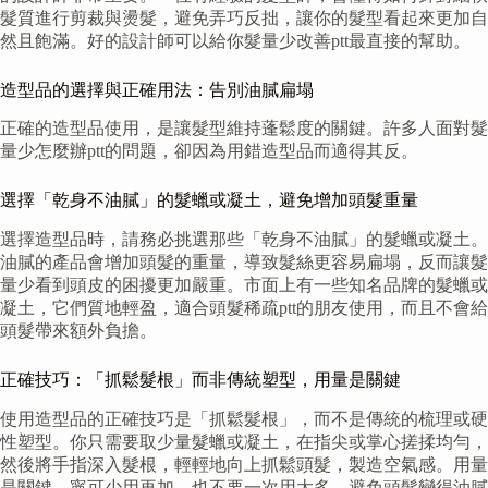
髮質進行剪裁與燙髮，避免弄巧反拙，讓你的髮型看起來更加自
然且飽滿。好的設計師可以給你髮量少改善ptt最直接的幫助。
造型品的選擇與正確用法：告別油膩扁塌
正確的造型品使用，是讓髮型維持蓬鬆度的關鍵。許多人面對髮
量少怎麼辦ptt的問題，卻因為用錯造型品而適得其反。
選擇「乾身不油膩」的髮蠟或凝土，避免增加頭髮重量
選擇造型品時，請務必挑選那些「乾身不油膩」的髮蠟或凝土。
油膩的產品會增加頭髮的重量，導致髮絲更容易扁塌，反而讓髮
量少看到頭皮的困擾更加嚴重。市面上有一些知名品牌的髮蠟或
凝土，它們質地輕盈，適合頭髮稀疏ptt的朋友使用，而且不會給
頭髮帶來額外負擔。
正確技巧：「抓鬆髮根」而非傳統塑型，用量是關鍵
使用造型品的正確技巧是「抓鬆髮根」，而不是傳統的梳理或硬
性塑型。你只需要取少量髮蠟或凝土，在指尖或掌心搓揉均勻，
然後將手指深入髮根，輕輕地向上抓鬆頭髮，製造空氣感。用量
是關鍵，寧可少用再加，也不要一次用太多，避免頭髮變得油膩