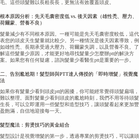
毛。這些頭髮難以長粗長長，更無法有效覆蓋頭皮。
根本原因分析：先天毛囊密度低 vs. 後天因素（雄性禿、壓力、
荷爾蒙、營養不良）
髮量減少有不同根本原因。一種可能是先天毛囊密度較低，這代
表您的頭皮天生髮量就比較少。另一種情況是後天因素導致，例
如雄性禿、長期承受過大壓力、荷爾蒙失調，以及營養不良。了
解這些髮量少原因，才能更好地尋找髮量少怎麼辦ptt的解決方
案。如果您有任何疑慮，諮詢髮量少看醫生ptt是重要的一步。
二、告別尷尬期！髮型師與PTT達人傳授的「即時增髮」視覺魔
法
如果你有髮量少看到頭皮ptt的困擾，你可能經常覺得頭髮扁塌，
難以整理。面對髮量少看到頭皮的尷尬時刻，我們不用等待頭髮
生長，可以立即運用一些髮型和造型技巧，讓頭髮看起來更加豐
盈飽滿，自信地迎接每一天。
髮型魔法：剪燙技巧的黃金組合
髮型設計是視覺增髮的第一步，透過專業的剪燙技巧，可以讓頭