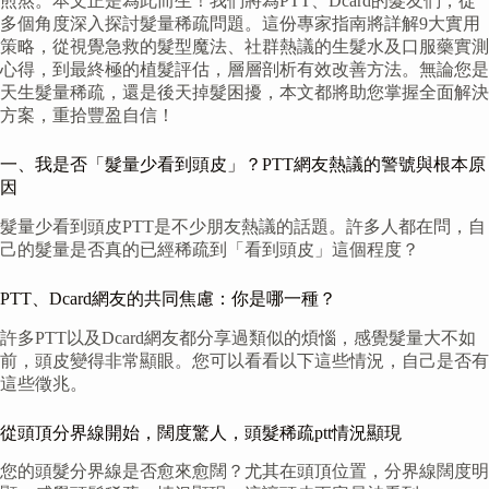
煎熬。本文正是為此而生！我們將為PTT、Dcard的髮友們，從
多個角度深入探討髮量稀疏問題。這份專家指南將詳解9大實用
策略，從視覺急救的髮型魔法、社群熱議的生髮水及口服藥實測
心得，到最終極的植髮評估，層層剖析有效改善方法。無論您是
天生髮量稀疏，還是後天掉髮困擾，本文都將助您掌握全面解決
方案，重拾豐盈自信！
一、我是否「髮量少看到頭皮」？PTT網友熱議的警號與根本原
因
髮量少看到頭皮PTT是不少朋友熱議的話題。許多人都在問，自
己的髮量是否真的已經稀疏到「看到頭皮」這個程度？
PTT、Dcard網友的共同焦慮：你是哪一種？
許多PTT以及Dcard網友都分享過類似的煩惱，感覺髮量大不如
前，頭皮變得非常顯眼。您可以看看以下這些情況，自己是否有
這些徵兆。
從頭頂分界線開始，闊度驚人，頭髮稀疏ptt情況顯現
您的頭髮分界線是否愈來愈闊？尤其在頭頂位置，分界線闊度明