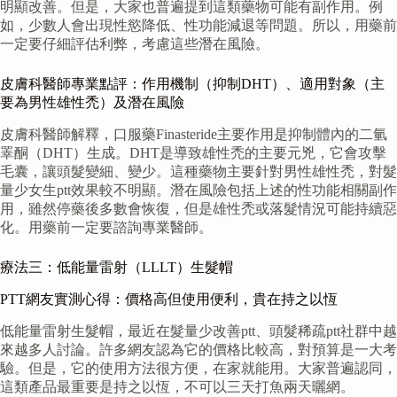
明顯改善。但是，大家也普遍提到這類藥物可能有副作用。例
如，少數人會出現性慾降低、性功能減退等問題。所以，用藥前
一定要仔細評估利弊，考慮這些潛在風險。
皮膚科醫師專業點評：作用機制（抑制DHT）、適用對象（主
要為男性雄性禿）及潛在風險
皮膚科醫師解釋，口服藥Finasteride主要作用是抑制體內的二氫
睪酮（DHT）生成。DHT是導致雄性禿的主要元兇，它會攻擊
毛囊，讓頭髮變細、變少。這種藥物主要針對男性雄性禿，對髮
量少女生ptt效果較不明顯。潛在風險包括上述的性功能相關副作
用，雖然停藥後多數會恢復，但是雄性禿或落髮情況可能持續惡
化。用藥前一定要諮詢專業醫師。
療法三：低能量雷射（LLLT）生髮帽
PTT網友實測心得：價格高但使用便利，貴在持之以恆
低能量雷射生髮帽，最近在髮量少改善ptt、頭髮稀疏ptt社群中越
來越多人討論。許多網友認為它的價格比較高，對預算是一大考
驗。但是，它的使用方法很方便，在家就能用。大家普遍認同，
這類產品最重要是持之以恆，不可以三天打魚兩天曬網。