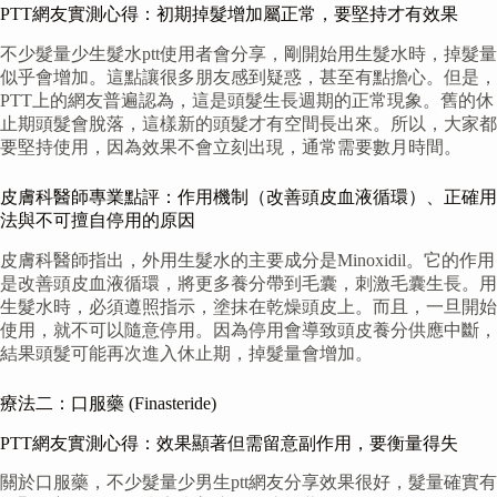
PTT網友實測心得：初期掉髮增加屬正常，要堅持才有效果
不少髮量少生髮水ptt使用者會分享，剛開始用生髮水時，掉髮量
似乎會增加。這點讓很多朋友感到疑惑，甚至有點擔心。但是，
PTT上的網友普遍認為，這是頭髮生長週期的正常現象。舊的休
止期頭髮會脫落，這樣新的頭髮才有空間長出來。所以，大家都
要堅持使用，因為效果不會立刻出現，通常需要數月時間。
皮膚科醫師專業點評：作用機制（改善頭皮血液循環）、正確用
法與不可擅自停用的原因
皮膚科醫師指出，外用生髮水的主要成分是Minoxidil。它的作用
是改善頭皮血液循環，將更多養分帶到毛囊，刺激毛囊生長。用
生髮水時，必須遵照指示，塗抹在乾燥頭皮上。而且，一旦開始
使用，就不可以隨意停用。因為停用會導致頭皮養分供應中斷，
結果頭髮可能再次進入休止期，掉髮量會增加。
療法二：口服藥 (Finasteride)
PTT網友實測心得：效果顯著但需留意副作用，要衡量得失
關於口服藥，不少髮量少男生ptt網友分享效果很好，髮量確實有