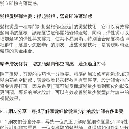
髮立即擁有蓬鬆感。
髮根燙與彈性燙：撐起髮根，營造即時蓬鬆感
髮根燙是一種專門針對髮根部位設計的燙髮技術，它可以有效撐
起扁塌的髮根，讓頭髮從底部開始變得蓬鬆。同時，彈性燙可以
增加髮絲的彈性與支撐力，使其不易扁塌，特別適合頭髮稀疏ptt
社群中，髮量少怎麼辦ptt的朋友。這些燙髮技巧，是實現即時蓬
鬆感的黃金組合。
精準層次修剪：增加頭髮內部空間感，避免過度打薄
除了燙髮，剪髮的技巧也十分重要。精準的層次修剪能夠增加頭
髮內部的空間感，讓髮型看起來輕盈且有豐厚度。設計師會小心
避免過度打薄，因為過度打薄可能反而讓髮量少看到頭皮的狀況
更明顯。專業的層次設計，可以有效改善髮量少髮型ptt討論中的
視覺效果。
PTT網友分享：尋找了解頭髮細軟髮量少ptt的設計師有多重要
PTT網友們普遍分享，尋找一位真正了解頭髮細軟髮量少ptt特性
的設計師非常重要。一位有經驗的髮型師，會懂得如何針對細軟