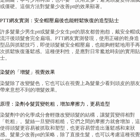
或僵硬。這個方法對髮量少改善ptt的效果顯著。
PTT網友實測：安全帽壓扁後也能輕鬆恢復的造型貼士
許多髮量少男生ptt或髮量少女生ptt的朋友都曾抱怨，戴安全帽或
流汗後頭髮會完全扁塌。PTT網友實測發現，使用正確的乾身造
型品與抓鬆技巧，即使頭髮被安全帽壓扁，也能夠輕鬆地用手再
次抓鬆恢復蓬鬆感。這種便利性，是應對日常尷尬時刻的實用貼
士。
染髮的「增髮」視覺效果
染髮除了改變髮色，它也可以在視覺上為髮量少看到頭皮的朋友
帶來意想不到的增髮效果。
原理：染劑令髮質變乾粗，增加摩擦力，更易造型
染髮劑中的化學成分會輕微改變頭髮的結構，讓髮質變得相對
「乾粗」。髮絲一旦變得粗糙，它們之間的摩擦力就會增加，這
使得頭髮更容易被抓取和塑型，也更容易營造出蓬鬆感和束狀
感。髮量少改善ptt的策略，除了直接生髮，也可以考慮這種視覺