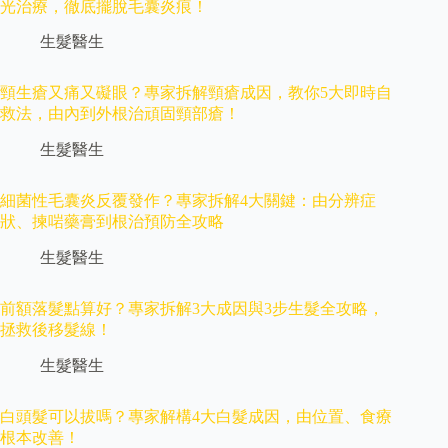
光治療，徹底擺脫毛囊炎痕！
生髮醫生
頸生瘡又痛又礙眼？專家拆解頸瘡成因，教你5大即時自
救法，由內到外根治頑固頸部瘡！
生髮醫生
細菌性毛囊炎反覆發作？專家拆解4大關鍵：由分辨症
狀、揀啱藥膏到根治預防全攻略
生髮醫生
前額落髮點算好？專家拆解3大成因與3步生髮全攻略，
拯救後移髮線！
生髮醫生
白頭髮可以拔嗎？專家解構4大白髮成因，由位置、食療
根本改善！