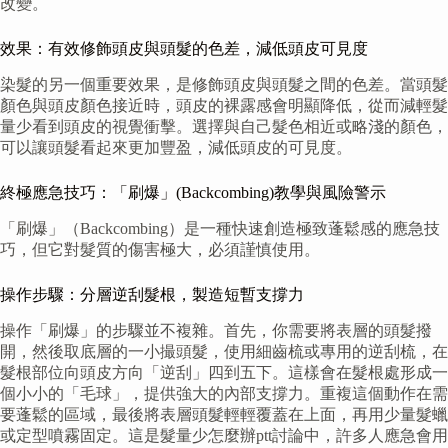
改變。
效果：有效修飾頭皮與頭髮的色差，減低頭皮可見度
染髮的另一個重要效果，是修飾頭皮與頭髮之間的色差。當頭髮
顏色與頭皮顏色接近時，頭皮的裸露感會明顯降低，從而減輕髮
量少看到頭皮的視覺衝擊。選擇與自己髮色相近或略淺的顏色，
可以讓頭髮看起來更加豐盈，減低頭皮的可見度。
終極應急技巧：「刷爆」(Backcombing)教學與風險警示
「刷爆」（Backcombing）是一種快速創造極致蓬鬆感的應急技
巧，但它對髮質的傷害極大，必須謹慎使用。
操作步驟：分層逆刮髮根，製造短暫支撐力
操作「刷爆」的步驟並不複雜。首先，你需要將表層的頭髮撥
開，然後取底層的一小撮頭髮，使用細齒梳或專用的逆刮梳，在
髮根部位向頭皮方向「逆刮」四到五下。這樣會在髮根處形成一
個小小的「毛球」，提供強大的內部支撐力。重複這個動作在需
要蓬鬆的區域，最後將表層頭髮輕輕覆蓋在上面，再用少量髮蠟
或定型噴霧固定。這是髮量少怎麼辦ptt討論中，許多人應急會用