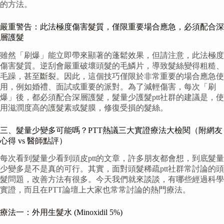
的方法。
嚴重警告：此法極度傷害髮質，僅限重要場合應急，必須配合深
層護髮
雖然「刷爆」能立即帶來顯著的蓬鬆效果，但請注意，此法極度
傷害髮質。逆刮會嚴重破壞頭髮的毛鱗片，導致髮絲變得粗糙、
毛躁，甚至斷裂。因此，這個技巧僅限於非常重要的場合應急使
用，例如婚禮、面試或重要的派對。為了減輕傷害，每次「刷
爆」後，都必須配合深層護髮，髮量少護髮ptt社群的建議是，使
用滋潤度高的護髮素或髮膜，修復受損的髮絲。
三、髮量少變多可能嗎？PTT熱議三大實證療法大檢閱（附網友
心得 vs 醫師點評）
每次看到髮量少看到頭皮ptt的文章，許多朋友都會想，到底髮量
少變多是不是真的可行。其實，面對頭髮稀疏ptt社群常討論的頭
髮問題，改善方法有很多。今天我們就來談談，有哪些經過科學
實證，而且在PTT論壇上大家也常常討論的熱門療法。
療法一：外用生髮水 (Minoxidil 5%)