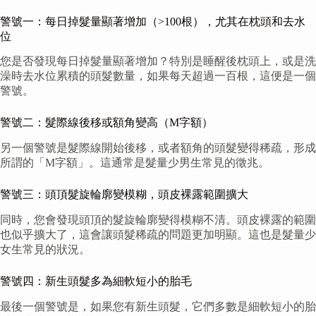
警號一：每日掉髮量顯著增加（>100根），尤其在枕頭和去水
位
您是否發現每日掉髮量顯著增加？特別是睡醒後枕頭上，或是洗
澡時去水位累積的頭髮數量，如果每天超過一百根，這便是一個
警號。
警號二：髮際線後移或額角變高（M字額）
另一個警號是髮際線開始後移，或者額角的頭髮變得稀疏，形成
所謂的「M字額」。這通常是髮量少男生常見的徵兆。
警號三：頭頂髮旋輪廓變模糊，頭皮裸露範圍擴大
同時，您會發現頭頂的髮旋輪廓變得模糊不清。頭皮裸露的範圍
也似乎擴大了，這會讓頭髮稀疏的問題更加明顯。這也是髮量少
女生常見的狀況。
警號四：新生頭髮多為細軟短小的胎毛
最後一個警號是，如果您有新生頭髮，它們多數是細軟短小的胎