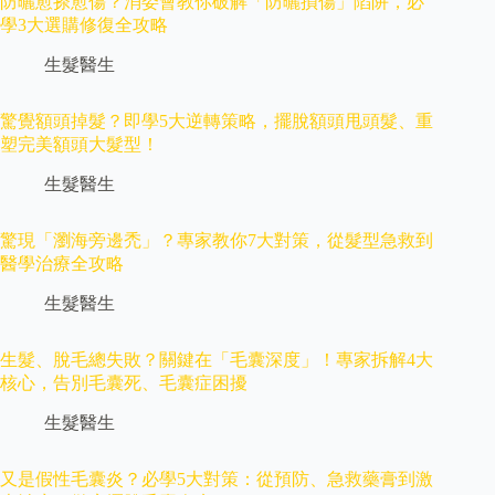
防曬愈搽愈傷？消委會教你破解「防曬損傷」陷阱，必
學3大選購修復全攻略
生髮醫生
驚覺額頭掉髮？即學5大逆轉策略，擺脫額頭甩頭髮、重
塑完美額頭大髮型！
生髮醫生
驚現「瀏海旁邊禿」？專家教你7大對策，從髮型急救到
醫學治療全攻略
生髮醫生
生髮、脫毛總失敗？關鍵在「毛囊深度」！專家拆解4大
核心，告別毛囊死、毛囊症困擾
生髮醫生
又是假性毛囊炎？必學5大對策：從預防、急救藥膏到激