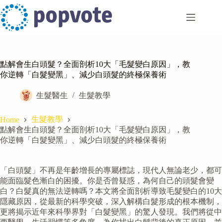
Skip
to
content
點解會生白頭髮？全面剖析10大「毛髮變白原因」，教
你逆轉「白髮變黑」、減少白頭髮的終極保養術
生髮醫生
生髮教學
生髮教學
Home
點解會生白頭髮？全面剖析10大「毛髮變白原因」，教
你逆轉「白髮變黑」、減少白頭髮的終極保養術
「白頭髮」不再是年齡增長的專屬標誌，現代人無論老少，都可
能面臨髮色漸白的困擾。你是否曾疑惑，為何自己的頭髮會變
白？白髮真的無法逆轉嗎？本文將全面剖析導致毛髮變白的10大
隱藏原因，從最新的科學突破，深入解構白髮形成的根本機制，
更將揭示近年來科學界對「白髮變黑」的驚人發現。我們將從中