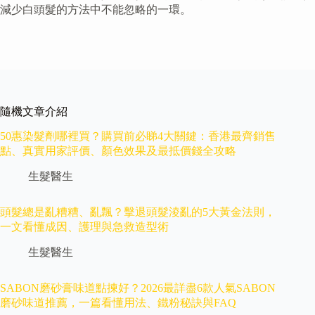
減少白頭髮的方法中不能忽略的一環。
隨機文章介紹
50惠染髮劑哪裡買？購買前必睇4大關鍵：香港最齊銷售
點、真實用家評價、顏色效果及最抵價錢全攻略
生髮醫生
頭髮總是亂糟糟、亂飄？擊退頭髮淩亂的5大黃金法則，
一文看懂成因、護理與急救造型術
生髮醫生
SABON磨砂膏味道點揀好？2026最詳盡6款人氣SABON
磨砂味道推薦，一篇看懂用法、鐵粉秘訣與FAQ