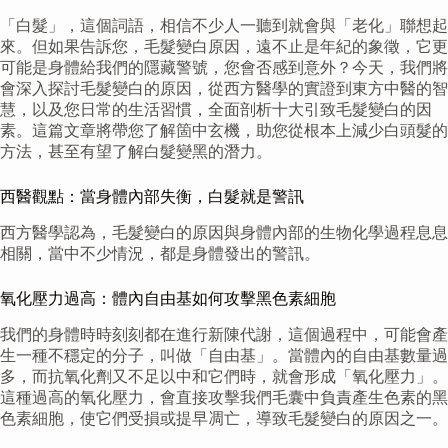
「白髮」，這個詞語，相信不少人一聽到就會與「老化」聯想起
來。但如果告訴您，毛髮變白原因，遠不止是年紀的象徵，它更
可能是身體給我們的隱藏警號，您會否感到意外？今天，我們將
會深入探討毛髮變白的原因，從西方醫學的實證到東方中醫的智
慧，以及您日常的生活習慣，全面剖析十大引致毛髮變白的因
素。這篇文章將帶您了解箇中玄機，助您從根本上減少白頭髮的
方法，甚至有望了解白髮變黑的潛力。
西醫觀點：當身體內部失衡，白髮就是警訊
西方醫學認為，毛髮變白的原因與身體內部的生物化學過程息息
相關，當中不少情況，都是身體發出的警訊。
氧化壓力過高：體內自由基如何攻擊黑色素細胞
我們的身體時時刻刻都在進行新陳代謝，這個過程中，可能會產
生一種不穩定的分子，叫做「自由基」。當體內的自由基數量過
多，而抗氧化劑又不足以中和它們時，就會形成「氧化壓力」。
這種過高的氧化壓力，會直接攻擊我們毛囊中負責產生色素的黑
色素細胞，使它們受損或提早凋亡，導致毛髮變白的原因之一。