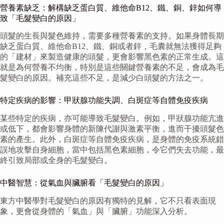
營養素缺乏：解構缺乏蛋白質、維他命B12、鐵、銅、鋅如何導
致「毛髮變白的原因」
頭髮的生長與髮色維持，需要多種營養素的支持。如果身體長期
缺乏蛋白質、維他命B12、鐵、銅或者鋅，毛囊就無法獲得足夠
的「建材」來製造健康的頭髮，更會影響黑色素的正常生成。這
就是為何營養不均衡，特別是這些關鍵營養素的不足，會成為毛
髮變白的原因。補充這些不足，是減少白頭髮的方法之一。
特定疾病的影響：甲狀腺功能失調、白斑症等自體免疫疾病
某些特定的疾病，亦可能導致毛髮變白。例如，甲狀腺功能亢進
或低下，都會影響身體的新陳代謝與激素平衡，進而干擾頭髮色
素的產生。此外，白斑症等自體免疫疾病，是身體的免疫系統錯
誤地攻擊自身細胞，當中包括黑色素細胞，令它們失去功能，最
終引致局部或全身的毛髮變白。
中醫智慧：從氣血與臟腑看「毛髮變白的原因」
東方中醫學對毛髮變白的原因有獨特的見解，它不只看表面現
象，更會從身體的「氣血」與「臟腑」功能深入分析。