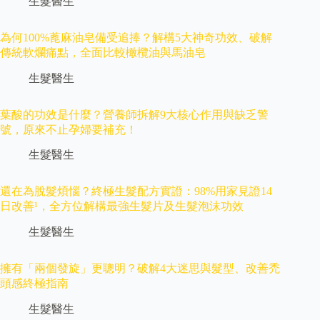
生髮醫生
為何100%蓖麻油皂備受追捧？解構5大神奇功效、破解
傳統軟爛痛點，全面比較橄欖油與馬油皂
生髮醫生
葉酸的功效是什麼？營養師拆解9大核心作用與缺乏警
號，原來不止孕婦要補充！
生髮醫生
還在為脫髮煩惱？終極生髮配方實證：98%用家見證14
日改善¹，全方位解構最強生髮片及生髮泡沫功效
生髮醫生
擁有「兩個發旋」更聰明？破解4大迷思與髮型、改善禿
頭感終極指南
生髮醫生