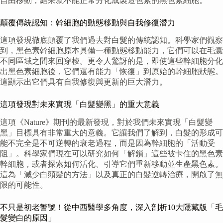
自由移動，結果就不能正常分化成製造色素的黑色素細胞。
顛覆傳統認知：幹細胞的動態移動與自我修復潛力
這項發現徹底顛覆了我們過去對白髮的傳統認知。科學家們觀察
到，黑色素幹細胞原本具備一種動態移動能力，它們可以在毛囊
不同區域之間來回穿梭。更令人驚訝的是，即使這些幹細胞分化
出黑色素細胞後，它們還有能力「恢復」到原始的幹細胞狀態。
這顯示出它們具有自我修復與更新的巨大潛力。
這項發現對未來實現「白髮變黑」的重大意義
這項《Nature》期刊的最新發現，對於我們未來實現「白髮變
黑」目標具有非常重大的意義。它讓我們了解到，白髮的形成可
能不完全是不可逆轉的衰老過程，而是因為幹細胞的「活動受
阻」。科學家們現在可以研究如何「解鎖」這些被卡住的黑色素
幹細胞，或者探索如何活化、引導它們重新移動並生產黑色素。
這為「減少白頭髮的方法」以及真正的白髮逆轉治療，開啟了無
限的可能性。
不只是初老警號！從中西醫學多角度，深入剖析10大隱藏版「毛
髮變白的原因」