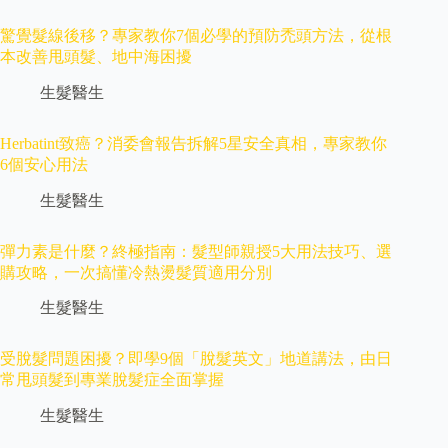
驚覺髮線後移？專家教你7個必學的預防禿頭方法，從根
本改善甩頭髮、地中海困擾
生髮醫生
Herbatint致癌？消委會報告拆解5星安全真相，專家教你
6個安心用法
生髮醫生
彈力素是什麼？終極指南：髮型師親授5大用法技巧、選
購攻略，一次搞懂冷熱燙髮質適用分別
生髮醫生
受脫髮問題困擾？即學9個「脫髮英文」地道講法，由日
常甩頭髮到專業脫髮症全面掌握
生髮醫生