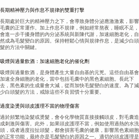
長期精神壓力與作息不規律的雙重打擊
長期處於巨大的精神壓力之下，會導致身體分泌應激激素，影響
毛囊的正常運作。加上作息不規律，例如經常熬夜，睡眠不足，
會進一步干擾身體的內分泌系統與新陳代謝，加速細胞老化，自
然成為毛髮變白的原因。保持輕鬆心情與規律作息，是減少白頭
髮的方法中關鍵。
吸煙與過量飲酒：加速細胞老化的催化劑
吸煙與過量飲酒，是身體產生大量自由基的元兇。這些自由基會
加速全身細胞的老化，當中包括毛囊中的黑色素細胞。長此下
去，黑色素的生成量會大減，從而加快毛髮變白的速度。為了減
少白頭髮的方法，戒除這些不良習慣十分重要。
過度染燙與頭皮護理不當的物理傷害
過於頻繁地染髮或燙髮，會令化學物質直接接觸頭皮，對毛囊造
成刺激與傷害。此外，如果頭皮護理不當，例如使用過熱的水洗
頭，或者過度拉扯頭髮，都會損害毛囊的健康，影響黑色素細胞
的正常功能，最終亦是毛髮變白的原因之一。適切的頭皮護理是