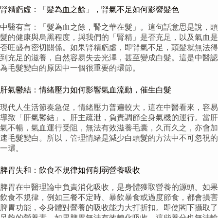
腎精虧虛：「髮為血之餘」，腎氣不足如何影響髮色
中醫有言：「髮為血之餘，腎之華在髮」。這句話意思是說，頭
髮的健康與烏黑程度，與我們的「腎精」是否充足，以及氣血是
否旺盛有密切關係。如果腎精虧虛，即腎氣不足，頭髮就無法得
到充足的滋養，自然容易失去光澤，甚至變成白髮。這是中醫認
為毛髮變白的原因中一個很重要的環節。
肝氣鬱結：情緒壓力如何影響氣血流動，催生白髮
現代人生活節奏急促，情緒壓力普遍較大，這在中醫看來，容易
導致「肝氣鬱結」。肝主疏泄，負責調節全身氣機的運行。當肝
氣不暢，氣血運行受阻，無法有效滋養毛囊，久而久之，亦會加
速毛髮變白。所以，管理情緒是減少白頭髮的方法中不可忽視的
一環。
脾胃失和：飲食不規律如何削弱營養吸收
脾胃在中醫理論中負責消化吸收，是身體獲取營養的源頭。如果
飲食不規律，例如三餐不定時、暴飲暴食或過度節食，都會損害
脾胃功能，令身體對營養的吸收能力大打折扣。即使閣下攝取了
足夠的營養素，如果脾胃無法有效轉化吸收，這些養分也無法輸