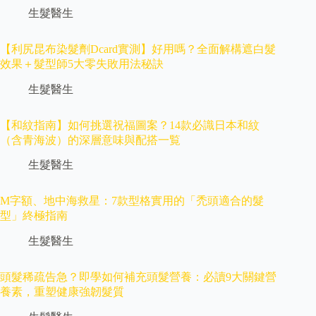
生髮醫生
【利尻昆布染髮劑Dcard實測】好用嗎？全面解構遮白髮
效果＋髮型師5大零失敗用法秘訣
生髮醫生
【和紋指南】如何挑選祝福圖案？14款必識日本和紋
（含青海波）的深層意味與配搭一覧
生髮醫生
M字額、地中海救星：7款型格實用的「禿頭適合的髮
型」終極指南
生髮醫生
頭髮稀疏告急？即學如何補充頭髮營養：必讀9大關鍵營
養素，重塑健康強韌髮質