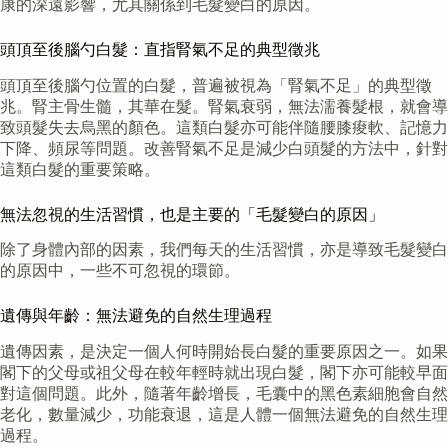
康的深遠影響，尤其關係到毛髮變白的原因。
頭頂至後腦勺白髮：直指腎氣不足的典型徵兆
頭頂至後腦勺位置的白髮，普遍被視為「腎氣不足」的典型徵
兆。腎主骨生髓，其華在髮。腎氣衰弱，無法濡養髮根，就會導
致頭髮失去烏黑的顏色。這類白髮亦可能伴隨腰膝痠軟、記憶力
下降、頻尿等問題。改善腎氣不足是減少白頭髮的方法中，針對
這類白髮的重要策略。
無法忽視的生活習慣，也是主要的「毛髮變白的原因」
除了身體內部的因素，我們每天的生活習慣，亦是導致毛髮變白
的原因中，一些不可忽視的環節。
遺傳與年齡：無法避免的自然生理過程
遺傳因素，是決定一個人何時開始長白髮的重要原因之一。如果
閣下的父母或祖父母在較年輕時就出現白髮，閣下亦可能較早面
對這個問題。此外，隨著年齡增長，毛囊中的黑色素細胞會自然
老化，數量減少，功能衰退，這是人體一個無法避免的自然生理
過程。