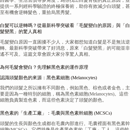
西醫學、生活習慣等多角度，為你找出白髮背後的真正原因，並
提供一系列經科學驗證的終極保養術，助你有效減少白頭髮，甚
至有機會逆轉髮色，重拾烏黑秀髮。
白髮可以逆轉嗎？從最新科學突破看「毛髮變白的原因」與「白
髮變黑」的驚人真相
毛髮變白原因一直困擾不少人，大家都想知道白髮是不是無法逆
轉。最新科學突破帶來了好消息，原來「白髮變黑」的可能並非
遙不可及。這篇文章會跟大家分享驚人真相。
為何毛髮會變白？先理解黑色素的運作原理
認識頭髮顏色的來源：黑色素細胞 (Melanocytes)
我們的頭髮之所以擁有不同顏色，例如黑色、棕色或者金色，主
要是因為一種特別的細胞，稱為黑色素細胞(Melanocytes)。這些
細胞負責製造色素，而這些色素決定了頭髮的顏色。
黑色素的「生產工廠」：毛囊與黑色素幹細胞 (MCSCs)
頭髮的生長與顏色生成都在毛囊內部進行。毛囊裡面有黑色素幹
細胞(MCSCs)，它們就像是生產黑色素的「工廠」工人。這些幹