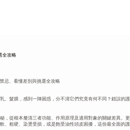
選全攻略
法禁忌、看懂差別與挑選全攻略
乳、髮膜，感到一陣困惑，分不清它們究竟有何不同？錯誤的護
秘，從根本釐清三者功能、作用原理及適用對象的關鍵差異。更
軟、粗硬、染燙受損，或是飽受油性頭皮困擾，這份最全面的護