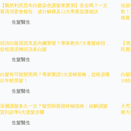
【飄然利尻昆布白髮染色護髮膏實測】安全嗎？一文
頭皮
看清消委會報告、成分解構及12大專業染護秘訣
乾！
推薦
生髮醫生
頭頂白髮原因竟是內臟警號？專家教你7大養髮絕招，
【增
從根源逆轉頭頂多白髮
民實
生髮醫生
白髮有可能變黑嗎？專家實證5大逆轉策略，從根源養
白髮
出年輕黑髮！
10
生髮醫生
深層護髮多久一次？髮型師親授終極指南：由解讀髮
大禿
質到必學6大護髮步驟
療方
生髮醫生