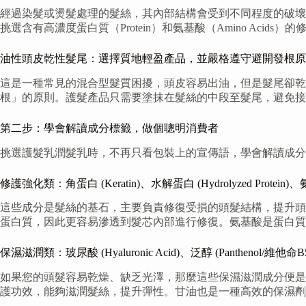
經過染髮或燙髮處理的髮絲，其內部結構會受到不同程度的破壞
挑選含有高濃度蛋白質（Protein）和氨基酸（Amino A
油性頭皮乾性髮尾：選擇質地輕盈產品，並嚴格遵守避開發根原
這是一種常見的混合型髮質困擾，頭皮容易出油，但是髮尾卻乾
根」的原則。護髮產品只需要塗抹在髮絲的中段至髮尾，避免接
第二步：學會解讀成分標籤，做個聰明消費者
挑選護髮乳潤髮乳時，不再只看包裝上的宣傳語，學會解讀成分
修護強化類：角蛋白 (Keratin)、水解蛋白 (Hydrolyzed Protein)、氨基
這些成分是髮絲的基石，主要負責修復受損的頭髮結構，提升頭
蛋白質，因此更容易滲透到髮芯內部進行修復。氨基酸是蛋白質
保濕滋潤類：玻尿酸 (Hyaluronic Acid)、泛醇 (Panthenol/維他命B5)
如果您的頭髮容易乾燥、缺乏光澤，那麼這些保濕滋潤成分便是
護功效，能夠滋潤髮絲，提升彈性。甘油也是一種高效的保濕劑