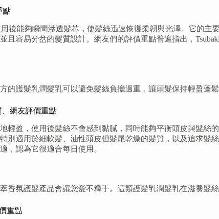
重點
效，使用後能夠瞬間滲透髮芯，使髮絲迅速恢復柔韌與光澤。它的
且容易分岔的髮質設計。網友們的評價重點普遍指出，Tsuba
方的護髮乳潤髮乳可以避免髮絲負擔過重，讓頭髮保持輕盈蓬鬆
髮質、網友評價重點
方，質地輕盈，使用後髮絲不會感到黏膩，同時能夠平衡頭皮與髮
特別適用於細軟髮、油性頭皮但髮尾乾燥的髮質，以及追求髮絲
適，認為它很適合每日使用。
萃香氛護髮產品會讓您愛不釋手。這類護髮乳潤髮乳在滋養髮絲
評價重點