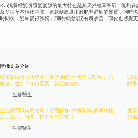
Ryo滋養韌髮瞬護髮髮膜的最大特色是其天然植萃香氣，能夠
及多種草本植物萃取。這款髮膜適用於脆弱易斷的髮質，同時也
時間後，髮絲變得強韌，同時掉髮情況有所改善，頭皮也感覺更
隨機文章介紹
頭頂緊繃是求救警號！專家拆解3大元兇，教你4步自
頭髮
救法，告別「頭頂緊緊」與脫髮危機
關乎
生髮醫生
泡泡染可以染兩次嗎？全面解答2大情況與4個成功秘
愛茉
訣，用法、時間、持久度一次掌握
分風
生髮醫生