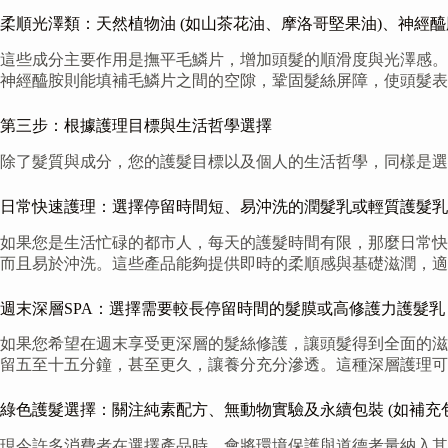
柔順光澤類：天然植物油 (如山茶花油、摩洛哥堅果油)、神經醯胺 (Ce
這些成分主要作用是撫平毛鱗片，增加頭髮的順滑度與光澤感。
神經醯胺則能填補毛鱗片之間的空隙，鞏固髮絲屏障，使頭髮表
第三步：根據護理目標與生活哲學選擇
除了髮質與成分，您的護髮目標以及個人的生活哲學，同樣是選
日常快速護理：選擇停留時間短、易沖洗的潤髮乳或輕質護髮乳
如果您是生活忙碌的都市人，每天的護髮時間有限，那麼日常快
而且易於沖洗。這些產品能夠提供即時的柔順感與基礎滋潤，適
週末深層SPA：選擇需要較長停留時間的髮膜或高修護力護髮乳
如果您希望在週末享受更深層的髮絲修護，讓頭髮得到全面的滋
留五至十五分鐘，甚至更久，讓養分充分滲透。這種深層護理可
綠色護髮選擇：關注純素配方、無動物實驗及永續包裝 (如補充包
現今許多消費者在選擇產品時，會將環境保護與道德考量納入其