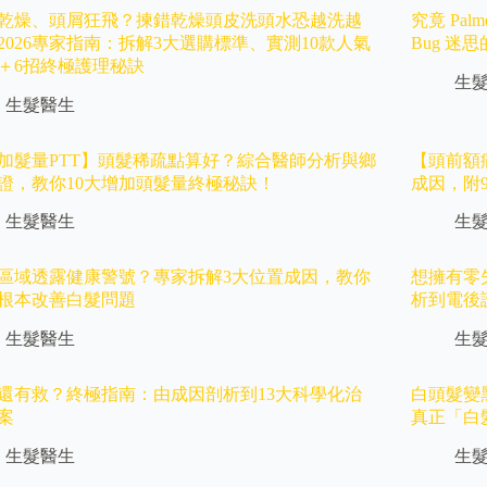
乾燥、頭屑狂飛？揀錯乾燥頭皮洗頭水恐越洗越
究竟 Palm
2026專家指南：拆解3大選購標準、實測10款人氣
Bug 迷
＋6招終極護理秘訣
生
生髮醫生
加髮量PTT】頭髮稀疏點算好？綜合醫師分析與鄉
【頭前額
證，教你10大增加頭髮量終極秘訣！
成因，附
生髮醫生
生
區域透露健康警號？專家拆解3大位置成因，教你
想擁有零失敗
招根本改善白髮問題
析到電後
生髮醫生
生
還有救？終極指南：由成因剖析到13大科學化治
白頭髮變
案
真正「白
生髮醫生
生