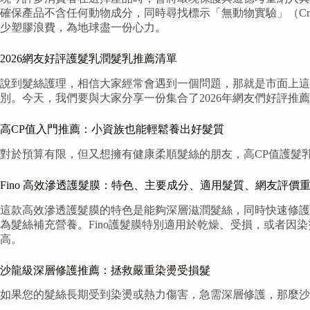
確保產品不含任何動物成分，同時尋找標示「無動物實驗」（Cru
少塑膠浪費，為地球盡一份心力。
2026網友好評護髮乳潤髮乳推薦清單
說到髮絲護理，相信大家經常會遇到一個問題，那就是市面上這
別。今天，我們要與大家分享一份集合了2026年網友們好評
高CP值入門推薦：小資族也能輕鬆養出好髮質
對於預算有限，但又想擁有健康柔順髮絲的朋友，高CP值護髮
Fino 高效滲透護髮膜：特色、主要成分、適用髮質、網友評價
這款高效滲透護髮膜的特色是能夠深層滋潤髮絲，同時快速修護
為髮絲補充營養。Fino護髮膜特別適用於乾燥、受損，或者
高。
沙龍級深層修護推薦：拯救嚴重染燙受損髮
如果您的髮絲長期受到染燙或熱力傷害，急需深層修護，那麼沙