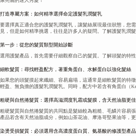
康亮麗的迷人秀髮！
打造專屬方案：如何精準選擇命定護髮乳潤髮乳
要選擇真正適合您的護髮乳潤髮乳，讓髮絲展現最佳狀態，您需
見，但是如何精準挑選，往往是許多人的疑問。了解護髮乳潤髮
第一步：從您的髮質類型開始診斷
選用護髮產品，首先需要仔細觀察自己的髮質。了解頭髮的特性
細軟髮質：尋找輕盈配方，著重角蛋白、水解蛋白以強化髮絲
如果您的頭髮摸起來纖細、容易扁塌，這通常是細軟髮質的特徵
輕盈、無負擔的護髮乳潤髮乳。同時，配方中若含有角蛋白（Kerati
粗硬與自然捲髮質：選擇高滋潤度乳霜或髮膜，含天然油脂更佳
粗硬髮質與自然捲髮質的共同點是髮絲較為粗糙、毛鱗片容易張
產品若含有天然油脂成分，例如山茶花油、摩洛哥堅果油等，更
染燙受損髮質：必須選用含高濃度蛋白質、氨基酸的修護型產品