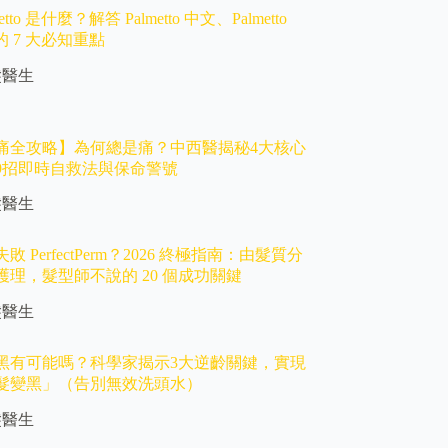
etto 是什麼？解答 Palmetto 中文、Palmetto
思的 7 大必知重點
髮醫生
痛全攻略】為何總是痛？中西醫揭秘4大核心
9招即時自救法與保命警號
髮醫生
 PerfectPerm？2026 終極指南：由髮質分
護理，髮型師不說的 20 個成功關鍵
髮醫生
黑有可能嗎？科學家揭示3大逆齡關鍵，實現
髮變黑」（告別無效洗頭水）
髮醫生