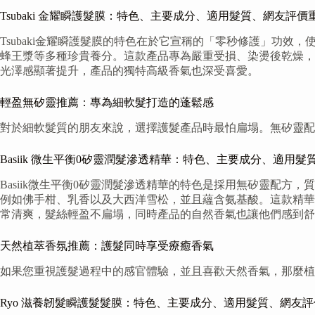
Tsubaki 金耀瞬護髮膜：特色、主要成分、適用髮質、網友評價
Tsubaki金耀瞬護髮膜的特色在於它宣稱的「零秒修護」功
蜂王漿等多種珍貴養分。這款產品專為嚴重受損、染燙後乾燥，並
光澤感顯著提升，產品的獨特高級香氣也深受喜愛。
輕盈無矽靈推薦：專為細軟髮打造的蓬鬆感
對於細軟髮質的朋友來說，選擇護髮產品時最怕扁塌。無矽靈配
Basiik 微生平衡0矽靈潤髮滲透精華：特色、主要成分、適用
Basiik微生平衡0矽靈潤髮滲透精華的特色是採用無矽靈配
例如佛手柑、乳香以及大西洋雪松，並且蘊含氨基酸。這款精華
常清爽，髮絲輕盈不扁塌，同時產品的自然香氣也讓他們感到舒
天然植萃香氛推薦：護髮同時享受療癒香氣
如果您重視護髮過程中的感官體驗，並且喜歡天然香氣，那麼植
Ryo 滋養韌髮瞬護髮髮膜：特色、主要成分、適用髮質、網友