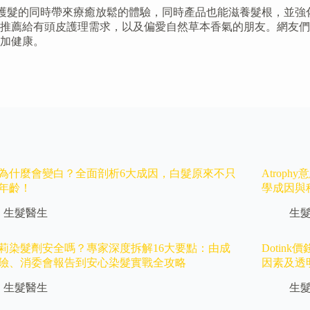
在護髮的同時帶來療癒放鬆的體驗，同時產品也能滋養髮根，並
推薦給有頭皮護理需求，以及偏愛自然草本香氣的朋友。網友們
加健康。
為什麼會變白？全面剖析6大成因，白髮原來不只
Atrop
年齡！
學成因與
生髮醫生
生
莉染髮劑安全嗎？專家深度拆解16大要點：由成
Dotink
險、消委會報告到安心染髮實戰全攻略
因素及透
生髮醫生
生