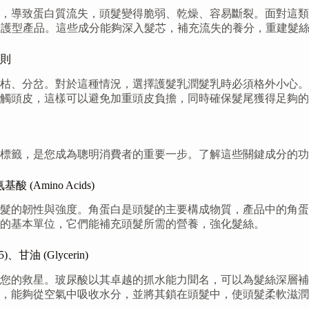
，導致蛋白質流失，頭髮變得脆弱、乾燥、容易斷裂。面對這類
cids）的修護型產品。這些成分能夠深入髮芯，補充流失的養分，重
則
枯、分岔。對於這種情況，選擇護髮乳潤髮乳時必須格外小心。
觸頭皮，這樣可以避免加重頭皮負擔，同時確保髮尾獲得足夠的
標籤，是您成為聰明消費者的重要一步。了解這些關鍵成分的功
酸 (Amino Acids)
髮的韌性與強度。角蛋白是頭髮的主要構成物質，產品中的角蛋
的基本單位，它們能補充頭髮所需的營養，強化髮絲。
、甘油 (Glycerin)
您的救星。玻尿酸以其卓越的抓水能力聞名，可以為髮絲深層補
，能夠從空氣中吸收水分，並將其鎖在頭髮中，使頭髮柔軟滋潤