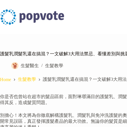
Skip
to
content
護髮乳潤髮乳還在搞混？一文破解3大用法禁忌、看懂差別與挑
生髮醫生
生髮教學
生髮教學
護髮乳潤髮乳還在搞混？一文破解3大用
Home
你是否也曾站在超市的髮品區前，面對琳瑯滿目的護髮乳、潤髮
得其反，造成髮質問題。
別擔心！本文將為你徹底解構護髮乳、潤髮乳與免沖洗護髮的奧
開常見誤區，真正發揮護髮產品的最大功效。無論你的髮質是細