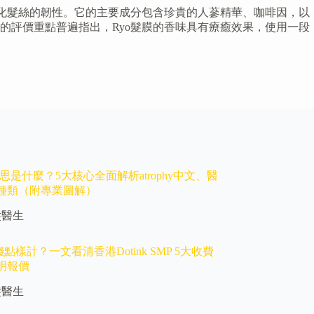
強化髮絲的韌性。它的主要成分包含珍貴的人蔘精華、咖啡因，以
的評價重點普遍指出，Ryo髮膜的香味具有療癒效果，使用一段
hy意思是什麼？5大核心全面解析atrophy中文、醫
種類（附專業圖解）
髮醫生
價錢點樣計？一文看清香港Dotink SMP 5大收費
明報價
髮醫生