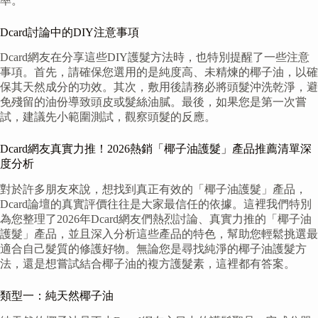
率。
Dcard討論中的DIY注意事項
Dcard網友在分享這些DIY護髮方法時，也特別提醒了一些注意
事項。首先，請確保您選用的是純度高、未精煉的椰子油，以確
保其天然成分的功效。其次，敷用後請務必將頭髮沖洗乾淨，避
免殘留的油份導致頭皮或髮絲油膩。最後，如果您是第一次嘗
試，建議先小範圍測試，觀察頭髮的反應。
Dcard網友真實力推！2026熱銷「椰子油護髮」產品推薦清單深
度分析
對於許多朋友來說，想找到真正有效的「椰子油護髮」產品，
Dcard論壇的真實評價往往是大家最信任的依據。這裡我們特別
為您整理了2026年Dcard網友們熱烈討論、真實力推的「椰子油
護髮」產品，並且深入分析這些產品的特色，幫助您輕鬆挑選最
適合自己髮質的修護好物。無論您是尋找純淨的椰子油護髮方
法，還是想嘗試結合椰子油的複方護髮素，這裡都有答案。
類型一：純天然椰子油