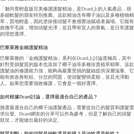
「魅尚萱輕盈版完美修護護髮精油」是Dcard上的人氣產品，很
多細軟髮的朋友特別推薦。這款精油含有椰子油以及多種植物精
萃，質地輕盈，因此塗抹後頭髮不會感覺油膩或者扁塌。它能有
效撫平毛躁，增加頭髮光澤，並且帶有宜人的香氣，是日常護髮
的理想選擇。
巴黎萊雅金緻護髮精油
巴黎萊雅的「金緻護髮精油」系列在Dcard上討論度極高，其中
針對受損髮質的版本也添加了椰子油等多種珍貴植萃精華。這款
護髮油的修護能力強，能夠為嚴重受損的髮絲提供深層滋養。它
能有效改善乾枯、分岔的問題，使頭髮變得柔順，並且光澤動
人。如果您需要強效修護，它會是一個好選擇。
如何根據Dcard討論，選擇最適合自己的產品？
挑選最適合自己的椰子油護髮產品，需要從自己的髮質和護髮需
求出發。Dcard網友的分享可以作為參考，但是了解自己的頭髮
狀況，才能做出最好的決定。
髮質判斷：您的頭髮是細軟還是粗硬？是油性還是乾性？