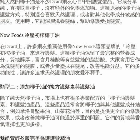
純天然的椰子油是不少Dcard網友心目中的護髮聖品。它成分單
純，直接取自椰子，沒有額外的化學添加物。這種原始的椰子油
護髮方式，特別適合喜歡天然護理，或者對其他化學成分敏感的
朋友。使用時，它能深層滋養髮絲，幫助修護受損髮質。
Now Foods 冷壓初榨椰子油
在Dcard上，許多網友推薦使用像Now Foods這類品牌的「冷壓
初榨椰子油」來進行護髮。這種椰子油保留了最完整的營養成
分，質地醇厚，富含月桂酸等有益髮絲的脂肪酸。大家會用它作
為洗髮前的髮膜，或者少量塗抹在髮尾，改善毛躁分岔。它的多
功能性，讓許多追求天然護理的朋友愛不釋手。
類型二：添加椰子油的複方護髮素與護髮油
除了純天然椰子油，市場上也有很多專業配方的「椰子油護髮
素」和護髮油產品。這些產品通常會將椰子油與其他護髮成分結
合，例如摩洛哥堅果油、山茶花油等，目的是提供更全面的修護
效果，或者改善純椰子油可能過於厚重的問題。它們的質地與香
氣選擇也更加多樣。
魅尚萱輕盈版完美修護護髮精油