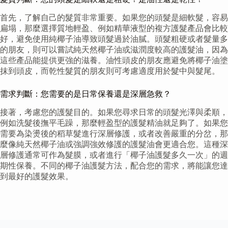
首先，了解自己的髮質非常重要。如果您的頭髮是細軟髮，容易
扁塌，那麼選擇質地輕盈、例如精華液型的複方護髮產品會比較
好，避免使用純椰子油導致頭髮過於油膩。頭髮粗硬或者髮量多
的朋友，則可以嘗試純天然椰子油或滋潤度較高的護髮油，因為
這些產品能提供更強的滋養。油性頭皮的朋友應避免將椰子油塗
抹到頭皮，而乾性髮質的朋友則可考慮適度用於髮中與髮尾。
需求判斷：您需要的是日常保養還是深層急救？
接著，考慮您的護髮目的。如果您尋求日常的頭髮光澤與柔順，
例如洗髮後撫平毛躁，那麼輕盈型的護髮精油就足夠了。如果您
需要為染燙後的稻草髮進行深層修護，或者改善嚴重的分岔，那
麼像純天然椰子油或強調強效修護的護髮油會更適合您。這種深
層修護通常可作為髮膜，或者進行「椰子油護髮多久一次」的週
期性保養。不同的椰子油護髮方法，配合您的需求，將能讓您達
到最好的護髮效果。