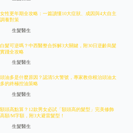
女性更年期全攻略：一篇讀懂10大症狀、成因與4大自主
調養對策
生髮醫生
白髮可逆嗎？中西醫整合拆解3大關鍵，附30日逆齡烏髮
實踐全攻略
生髮醫生
頭油多是什麼原因？認清5大警號，專家教你根治頭油太
多的終極控油策略
生髮醫生
額頭高點算？12款男女必試「額頭高的髮型」完美修飾
高額/M字額，附3大避雷髮型！
生髮醫生