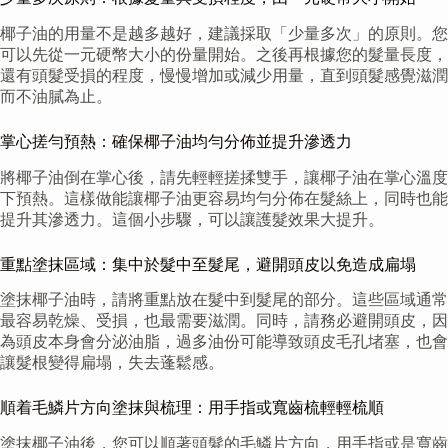
椰子油的用量不是越多越好，建議採取「少量多次」的原則。您
可以先從一元硬幣大小的份量開始。之後再根據您的髮量長度，
還有頭髮受損的程度，慢慢增加或減少用量，直到頭髮感覺滋潤
而不油膩為止。
掌心搓勻預熱：確保椰子油均勻分佈並提升滲透力
將椰子油倒在掌心後，請先輕輕搓揉雙手，讓椰子油在掌心溫度
下預熱。這樣做能讓椰子油更容易均勻分佈在髮絲上，同時也能
提升其滲透力。這個小步驟，可以讓護髮效果大提升。
重點塗抹區域：集中於髮中至髮尾，避開頭皮以免造成扁塌
塗抹椰子油時，請將重點放在髮中到髮尾的部分。這些區域通常
最容易乾燥、受損，也最需要滋潤。同時，請務必避開頭皮，因
為頭皮本身會分泌油脂，過多油份可能導致頭皮毛孔堵塞，也會
讓髮根變得扁塌，失去蓬鬆感。
順着毛鱗片方向塗抹與梳理：用手指或寬齒梳輕輕梳順
塗抹椰子油後，您可以順著頭髮的毛鱗片方向，用手指或是寬齒