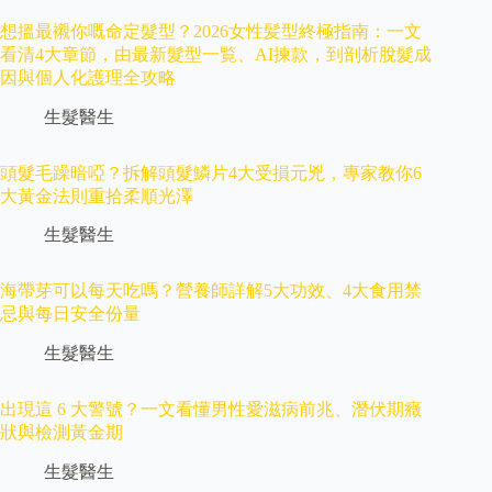
想搵最襯你嘅命定髮型？2026女性髪型終極指南：一文
看清4大章節，由最新髮型一覧、AI揀款，到剖析脫髮成
因與個人化護理全攻略
生髮醫生
頭髮毛躁暗啞？拆解頭髮鱗片4大受損元兇，專家教你6
大黃金法則重拾柔順光澤
生髮醫生
海帶芽可以每天吃嗎？營養師詳解5大功效、4大食用禁
忌與每日安全份量
生髮醫生
出現這 6 大警號？一文看懂男性愛滋病前兆、潛伏期癥
狀與檢測黃金期
生髮醫生