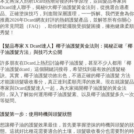
本文將深入剖析Dcard熱潮背後的科學原理，並由髮品專家與
Dcard達人聯手，揭秘9大椰子油護髮黃金法則，從挑選合適產
品、正確塗抹技巧，到進階深層護理，一一拆解。我們更會為你
推薦2026年Dcard網友好評的熱銷護髮產品，並解答所有你關心
的常見問題（FAQ），助你輕鬆擺脫受損髮困擾，擁抱健康柔順
秀髮！
【髮品專家 X Dcard達人】椰子油護髮黃金法則：揭秘正確「椰
子油護髮方法」與技巧大公開
許多朋友在Dcard上熱烈討論椰子油護髮，甚至不少人都用「椰
子油護髮dcard」這個關鍵詞搜尋，希望找到最有效的護髮秘
訣。其實，椰子油護髮功效出色，不過正確的椰子油護髮 方法
才能讓頭髮吸收養分，真正達到柔順亮澤的效果。現在就讓髮品
專家與Dcard護髮達人一起，為大家揭開椰子油護髮的黃金法
則，深入了解如何運用椰子油護髮素、以及椰子油護髮多久一次
等疑問。
護髮第一步：使用時機與頭髮狀態
想讓椰子油的護髮效果最佳，首先要掌握塗抹的時機與頭髮的狀
態。這就好比種花需要適合的土壤，頭髮吸收養分也需要對的時