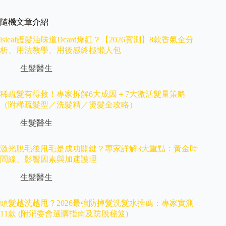
隨機文章介紹
isleaf護髮油味道Dcard爆紅？【2026實測】8款香氣全分
析、用法教學、用後感終極懶人包
生髮醫生
稀疏髮有得救！專家拆解6大成因＋7大激活髮量策略
（附稀疏髮型／洗髮精／燙髮全攻略）
生髮醫生
激光脫毛後甩毛是成功關鍵？專家詳解3大重點：黃金時
間線、影響因素與加速護理
生髮醫生
頭髮越洗越甩？2026最強防掉髮洗髮水推薦：專家實測
11款 (附消委會選購指南及防脫秘笈)