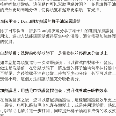
梳輕輕梳順髮絲。這個動作可以幫助毛鱗片閉合，並且讓椰子油
的成分更均勻地分佈，使得頭髮看起來更柔順、有光澤。
進階用法：Dcard網友熱議的椰子油深層護髮
除了日常保養，許多Dcard網友還分享了椰子油的進階深層護髮
用法。這些方法能讓頭髮獲得更集中的滋養，適合需要加強修護
的髮質。
自製髮膜：洗髮前乾髮狀態下，足量塗抹並停留30分鐘以上
如果您想為頭髮進行一次深層修護，可以嘗試自製椰子油髮膜。
做法是洗髮前，在乾髮狀態下，將足量的椰子油均勻塗抹於髮中
至髮尾。之後讓椰子油在頭髮上停留至少30分鐘，甚至可以敷上
幾個小時。這個方法能讓頭髮充分吸收養分。
加熱護理：用熱毛巾或護髮帽包裹，提升滋養成份吸收效率
在自製髮膜之後，您可以搭配加熱護理，這樣能讓護髮效果更上
一層樓。您可以將熱毛巾包裹在頭髮上，或是使用護髮帽。熱氣
可以幫助毛鱗片進一步打開，同時提升椰子油滋養成份的吸收效