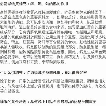
必需礦物質補充：鋅、鐵、銅的協同作用
身體需要多種礦物質來維持頭髮健康。鋅是多種酵素的輔因子，
也是合成黑色素的重要原料之一。如果缺乏鋅，會直接影響黑色
素細胞的功能。您可以多吃肉類，例如牛肉和豬肉，以及牡蠣、
蝦等海鮮。這些都是鋅的優良食物來源。鐵質是血紅蛋白的重要
組成部分，它負責將氧氣運送至身體各組織，包括頭皮和毛囊。
充足的氧氣供應對於頭髮的健康生長十分重要。建議您可以多吃
豬血、鴨血、紅莧菜、豬肝等富含鐵質的食物。動物性鐵質更容
易被人體吸收。銅是酪胺酸酶的重要組成部分，酪胺酸酶是一種
關鍵酵素，能夠將酪胺酸轉化為黑色素。因此，銅是生成黑色素
的必要原料。您可以透過可可豆，例如黑巧克力，以及黃豆及其
製品，例如豆腐和豆漿，來幫助攝取銅。
生活習慣調整：從源頭減少身體耗損，養出健康髮根
除了飲食，日常的生活習慣對於頭髮健康同樣重要。調整生活方
式，能夠從根本上減少身體耗損，進而養出健康的髮根，有效改
善白髮區塊。
睡眠的黃金法則：為何晚上11點至凌晨3點的休息至關重要