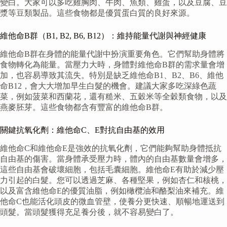
變白。大家可以多吃雞胸肉、牛肉、魚類、雞蛋，以及豆腐、豆
漿等豆類製品。這些食物都是優質蛋白質的良好來源。
維他命B群（B1, B2, B6, B12）：維持能量代謝與神經健康
維他命B群在身體的能量代謝中扮演重要角色。它們幫助身體將
食物轉化為能量。當壓力大時，身體對維他命B群的需求量會增
加，也容易導致其流失。特別是缺乏維他命B1、B2、B6、維他
命B12，會大大增加早生白髮的機會。建議大家多吃深綠色蔬
菜，例如菠菜和西蘭花，還有糙米、五穀米等全穀類食物，以及
燕麥胚芽。這些食物都含有豐富的維他命B群。
關鍵抗氧化劑：維他命C、E對抗自由基的效用
維他命C和維他命E是強效的抗氧化劑，它們能夠幫助身體抵抗
自由基的傷害。當身體承受壓力時，體內的自由基數量會增多，
這些自由基會破壞細胞，包括毛囊細胞。維他命E有助於減少壓
力引起的白髮。您可以透過芝麻、各種堅果，例如杏仁和核桃，
以及富含維他命E的優質油脂，例如橄欖油和酪梨油來補充。維
他命C也能活化頭皮的微血管壁，使養分更快速、順暢地運送到
頭髮。當頭髮獲得充足養分後，就不容易變白了。