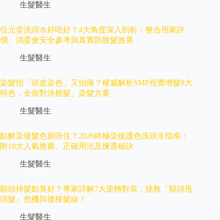
生髮醫生
位元堂洗頭水好唔好？4大角度深入剖析：整合用家評
價、消委會安全參考與真實防脫髮效果
生髮醫生
染髮怕「頭皮染色」又怕痛？權威解析SMP視覺增髮8大
特色，全面對決植髮、染髮方案
生髮醫生
點解染後髮色留唔住？2026終極染後護色洗頭水指南：
附10大人氣推薦、正確用法及揀選秘訣
生髮醫生
額頭掉髮點算好？專家詳解7大逆轉對策，拯救「額頭甩
頭髮」危機與後移髮線！
生髮醫生