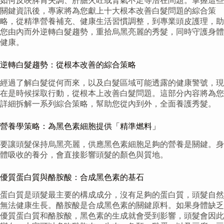
如何反映脾胃失調、肝膽火旺或腎氣不足等潛在問題。掌握這些
關鍵資訊後，專家將為您獻上十大根本改善白髮問題的綜合策
略，從精準營養補充、健康生活習慣調整，到專業頭皮護理，助
您由內而外逆轉白髮趨勢，重拾烏黑亮麗的秀髮，同時守護身體
健康。
逆轉白髮趨勢：從根本改善的綜合策略
經過了解白髮從何而來，以及白髮區域可能透露的健康警號，現
在是時候採取行動，從根本上改善白髮問題。這部分內容將為您
詳細拆解一系列綜合策略，幫助您從內到外，全面養護秀髮。
營養學策略：為黑色素細胞提供「精準燃料」
要讓頭髮保持烏黑亮麗，供應黑色素細胞足夠的營養是關鍵。身
體吸收的養分，會直接影響頭髮的顏色與質地。
優質蛋白質與酪胺酸：合成黑色素的基石
蛋白質是頭髮最主要的構成成分，沒有足夠的蛋白質，頭髮自然
無法健康生長。酪胺酸是合成黑色素的關鍵原料。如果身體缺乏
優質蛋白質和酪胺酸，黑色素的生成就會受到影響，頭髮會因此