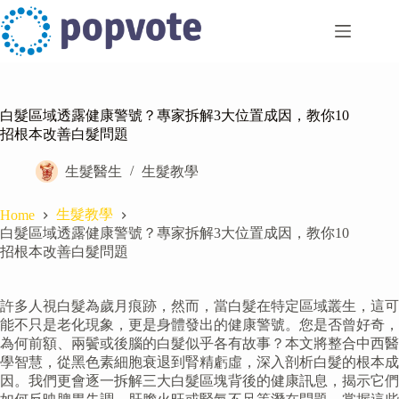
Skip
to
content
白髮區域透露健康警號？專家拆解3大位置成因，教你10
招根本改善白髮問題
生髮醫生
生髮教學
生髮教學
Home
白髮區域透露健康警號？專家拆解3大位置成因，教你10
招根本改善白髮問題
許多人視白髮為歲月痕跡，然而，當白髮在特定區域叢生，這可
能不只是老化現象，更是身體發出的健康警號。您是否曾好奇，
為何前額、兩鬢或後腦的白髮似乎各有故事？本文將整合中西醫
學智慧，從黑色素細胞衰退到腎精虧虛，深入剖析白髮的根本成
因。我們更會逐一拆解三大白髮區塊背後的健康訊息，揭示它們