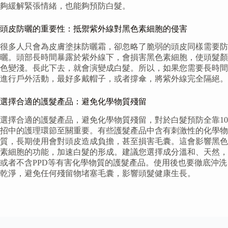
夠緩解緊張情緒，也能夠預防白髮。
頭皮防曬的重要性：抵禦紫外線對黑色素細胞的侵害
很多人只會為皮膚塗抹防曬霜，卻忽略了脆弱的頭皮同樣需要防
曬。頭部長時間暴露於紫外線下，會損害黑色素細胞，使頭髮顏
色變淺。長此下去，就會演變成白髮。所以，如果您需要長時間
進行戶外活動，最好多戴帽子，或者撐傘，將紫外線完全隔絕。
選擇合適的護髮產品：避免化學物質殘留
選擇合適的護髮產品，避免化學物質殘留，對於白髮預防全靠10
招中的護理環節至關重要。有些護髮產品中含有刺激性的化學物
質，長期使用會對頭皮造成負擔，甚至損害毛囊。這會影響黑色
素細胞的功能，加速白髮的形成。建議您選擇成分溫和、天然，
或者不含PPD等有害化學物質的護髮產品。使用後也要徹底沖洗
乾淨，避免任何殘留物堵塞毛囊，影響頭髮健康生長。