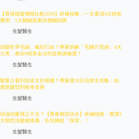
【香港植髮價格比較2026】終極攻略：一文看清4大技術
費用、5大關鍵因素與價錢陷阱
生髮醫生
頭髮乾旱毛躁、瘋狂打結？專家拆解「毛鱗片受損」4大
元兇，教你9招黃金法則從根源修護！
生髮醫生
髮量少看到頭皮女好困擾？專家授30日自救全攻略：由
應急髮型到根本改善
生髮醫生
頭油頭瘡揮之不去？【青春期洗頭水】終極指南：實測3
大類型洗髮精推薦，告別揀錯「踩雷」！
生髮醫生