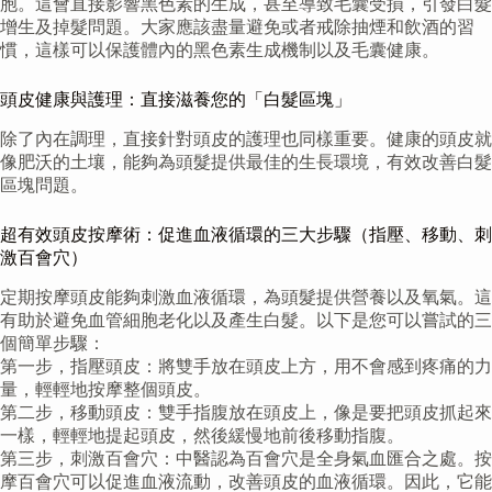
胞。這會直接影響黑色素的生成，甚至導致毛囊受損，引發白髮
增生及掉髮問題。大家應該盡量避免或者戒除抽煙和飲酒的習
慣，這樣可以保護體內的黑色素生成機制以及毛囊健康。
頭皮健康與護理：直接滋養您的「白髮區塊」
除了內在調理，直接針對頭皮的護理也同樣重要。健康的頭皮就
像肥沃的土壤，能夠為頭髮提供最佳的生長環境，有效改善白髮
區塊問題。
超有效頭皮按摩術：促進血液循環的三大步驟（指壓、移動、刺
激百會穴）
定期按摩頭皮能夠刺激血液循環，為頭髮提供營養以及氧氣。這
有助於避免血管細胞老化以及產生白髮。以下是您可以嘗試的三
個簡單步驟：
第一步，指壓頭皮：將雙手放在頭皮上方，用不會感到疼痛的力
量，輕輕地按摩整個頭皮。
第二步，移動頭皮：雙手指腹放在頭皮上，像是要把頭皮抓起來
一樣，輕輕地提起頭皮，然後緩慢地前後移動指腹。
第三步，刺激百會穴：中醫認為百會穴是全身氣血匯合之處。按
摩百會穴可以促進血液流動，改善頭皮的血液循環。因此，它能