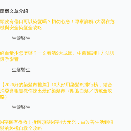
隨機文章介紹
頭皮有傷口可以染髮嗎？切勿心急！專家詳解5大潛在危
機與安全染髮全攻略
生髮醫生
經血量少怎麼辦？一文看清9大成因、中西醫調理方法與
懷孕影響
生髮醫生
【2026好的染髮劑推薦】10大好用染髮劑排行榜，結合
消委會報告教你揀出最好染髮劑（附遮白髮／防敏全攻
略）
生髮醫生
M字額有得救！拆解頭髮M字4大元兇，由改善生活到植
髮的終極自救全攻略