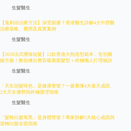
生髮醫生
【鬼剃頭治療方法】深受困擾？香港醫生詳解4大中西醫
治療策略、費用及真實案例
生髮醫生
【2026法式瀏海短髮】12款香港大熱造型範本，告別圓
臉方臉！教你揀出整容級瘦面髮型＋終極懶人打理秘訣
生髮醫生
「天生頭髮啡色」是健康警號？一篇看懂4大後天成因、
2大天生優勢與終極護理指南
生髮醫生
「髮根白髮尾黑」是身體警號？專家拆解5大核心成因與
逆轉白髮全面指南