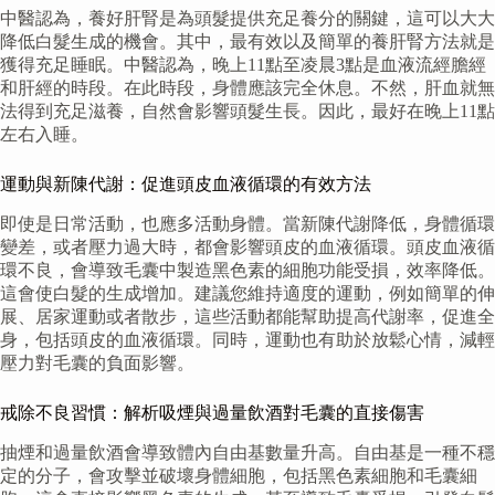
中醫認為，養好肝腎是為頭髮提供充足養分的關鍵，這可以大大
降低白髮生成的機會。其中，最有效以及簡單的養肝腎方法就是
獲得充足睡眠。中醫認為，晚上11點至凌晨3點是血液流經膽經
和肝經的時段。在此時段，身體應該完全休息。不然，肝血就無
法得到充足滋養，自然會影響頭髮生長。因此，最好在晚上11點
左右入睡。
運動與新陳代謝：促進頭皮血液循環的有效方法
即使是日常活動，也應多活動身體。當新陳代謝降低，身體循環
變差，或者壓力過大時，都會影響頭皮的血液循環。頭皮血液循
環不良，會導致毛囊中製造黑色素的細胞功能受損，效率降低。
這會使白髮的生成增加。建議您維持適度的運動，例如簡單的伸
展、居家運動或者散步，這些活動都能幫助提高代謝率，促進全
身，包括頭皮的血液循環。同時，運動也有助於放鬆心情，減輕
壓力對毛囊的負面影響。
戒除不良習慣：解析吸煙與過量飲酒對毛囊的直接傷害
抽煙和過量飲酒會導致體內自由基數量升高。自由基是一種不穩
定的分子，會攻擊並破壞身體細胞，包括黑色素細胞和毛囊細