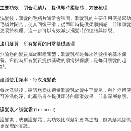
主要功效：閉合毛鱗片，提供即時柔順感，方便梳理
洗髮後，頭髮的毛鱗片通常會張開。潤髮乳的主要作用便是幫助
毛鱗片閉合，使其回復平滑，從而即時提供柔順觸感，並讓頭髮
更易於梳理。這一步可以有效減少濕髮時的纏結與斷裂。
適用髮質：所有髮質的日常基礎護理
無論您的髮質屬於哪種類型，潤髮乳都是每次洗髮後的基本保
養。它能為所有髮質提供基礎的順滑與保護，是每日護髮的起
點。
建議使用頻率：每次洗髮後
每次洗髮後，建議您塗抹適量潤髮乳於髮中至髮尾，稍作停留便
可沖洗乾淨。此產品旨在提供即時的順滑效果，並非深層修護。
護髮素／護髮霜 (Treatment)
護髮素，或稱護髮霜，其功效比潤髮乳更為進階，能為髮絲提供
更深層的養護。