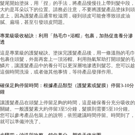
髮尾開始塗抹，用「捏」的手法，將產品慢慢往上帶到髮中段，
大約是耳朵以下的位置。請務必注意，不要將護髮產品塗抹到頭
皮上，因為護髮產品通常較滋潤，碰到頭皮可能會導致頭皮油
膩、扁塌，甚至引發頭皮問題。
專業級吸收秘訣：利用「熱毛巾+浴帽」包裹，加熱促進養分滲
透
這是專業級的護髮秘訣。塗抹完護髮產品後，用一條溫熱的毛巾
包裹住頭髮，外面再套上一頂浴帽。利用熱氣幫助打開頭髮的毛
鱗片，讓護髮產品中的養分可以更深層地滲透到髮芯。您可以趁
這個時間洗澡，或者做其他事情，等待產品發揮作用。
確保足夠停留時間：根據產品類型（護髮素或髮膜）停留3-10分
鐘
讓護髮產品在頭髮上停留足夠的時間，這是確保養分充分吸收的
關鍵。一般護髮素大約停留3至5分鐘，髮膜則需要5至10分鐘。
您可以參考產品包裝上的說明，依照建議時間停留。時間到了，
就可以準備沖洗了。