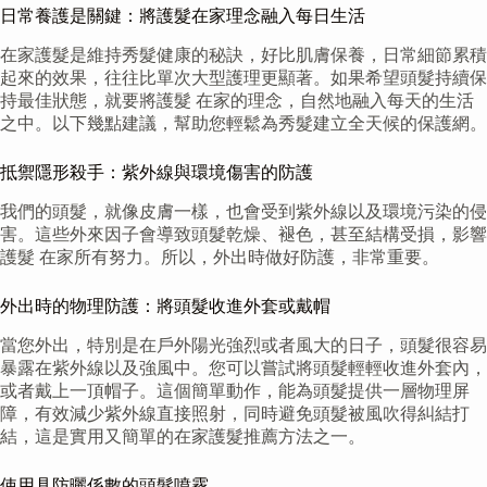
日常養護是關鍵：將護髮在家理念融入每日生活
在家護髮是維持秀髮健康的秘訣，好比肌膚保養，日常細節累積
起來的效果，往往比單次大型護理更顯著。如果希望頭髮持續保
持最佳狀態，就要將護髮 在家的理念，自然地融入每天的生活
之中。以下幾點建議，幫助您輕鬆為秀髮建立全天候的保護網。
抵禦隱形殺手：紫外線與環境傷害的防護
我們的頭髮，就像皮膚一樣，也會受到紫外線以及環境污染的侵
害。這些外來因子會導致頭髮乾燥、褪色，甚至結構受損，影響
護髮 在家所有努力。所以，外出時做好防護，非常重要。
外出時的物理防護：將頭髮收進外套或戴帽
當您外出，特別是在戶外陽光強烈或者風大的日子，頭髮很容易
暴露在紫外線以及強風中。您可以嘗試將頭髮輕輕收進外套內，
或者戴上一頂帽子。這個簡單動作，能為頭髮提供一層物理屏
障，有效減少紫外線直接照射，同時避免頭髮被風吹得糾結打
結，這是實用又簡單的在家護髮推薦方法之一。
使用具防曬係數的頭髮噴霧