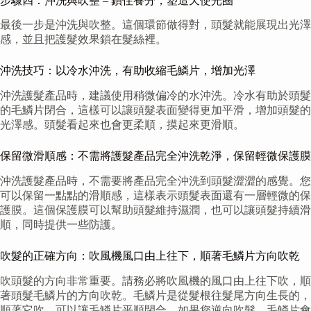
步驟四：沖洗與吹整 – 鎖住養分，塑造天使光圈
最後一步是沖洗與吹整。這個環節做得對，頭髮就能展現出光澤
感，並且把護髮效果鎖在髮絲裡。
沖洗技巧：以冷水沖洗，有助收縮毛鱗片，增加光澤
沖洗護髮產品時，建議使用稍微偏冷的水沖洗。冷水有助於頭髮
的毛鱗片閉合，這樣可以讓頭髮表面變得更加平滑，增加頭髮的
光澤感。頭髮看起來也會更柔順，摸起來更滑順。
保留微滑順感：不需將護髮產品完全沖洗乾淨，保留輕微保護膜
沖洗護髮產品時，不需要將產品完全沖洗到頭髮澀澀的感覺。您
可以保留一點點的滑順感，這樣表示頭髮表面還有一層輕微的保
護膜。這個保護膜可以幫助頭髮維持濕潤，也可以讓頭髮持續滑
順，同時提供一些防護。
吹髮的正確方向：吹風機風口由上往下，順著毛鱗片方向吹乾
吹頭髮的方向非常重要。請務必將吹風機的風口由上往下吹，順
著頭髮毛鱗片的方向吹乾。毛鱗片是從髮根往髮尾方向生長的，
順著它吹，可以讓毛鱗片平順閉合。如果您逆向吹髮，毛鱗片會