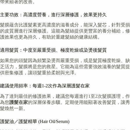
帶來顯著的改善。
主要功效：高濃度營養，進行深層修護，效果更持久
髮膜蘊含比護髮素更高濃度的滋養成分，能深入髮芯，針對受損
的皮質層進行深層修護。這能為髮絲提供更豐富的養分補給，修
護效果也更為持久，有助於重建髮絲的健康結構。
適用髮質：中度至嚴重受損、極度乾燥或染燙後髮質
如果您的頭髮因為頻繁染燙而嚴重受損，或是髮質極度乾燥、缺
乏活力，髮膜將是您的救星。它能為這些需要強效滋養的髮質提
供密集修護，讓頭髮重拾柔韌與光澤。
建議使用頻率：每週1-2次作為深層護髮在家
為了達到最佳的修護效果，建議您每週進行1至2次髮膜護理，作
為您
護髮在家
的深層保養步驟。定期使用能顯著改善髮質，讓秀
髮煥然一新。
護髮油／護髮精華 (Hair Oil/Serum)