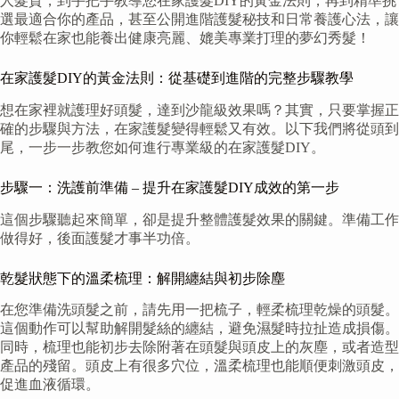
人髮質，到手把手教導您在家護髮DIY的黃金法則，再到精準挑
選最適合你的產品，甚至公開進階護髮秘技和日常養護心法，讓
你輕鬆在家也能養出健康亮麗、媲美專業打理的夢幻秀髮！
在家護髮DIY的黃金法則：從基礎到進階的完整步驟教學
想在家裡就護理好頭髮，達到沙龍級效果嗎？其實，只要掌握正
確的步驟與方法，在家護髮變得輕鬆又有效。以下我們將從頭到
尾，一步一步教您如何進行專業級的在家護髮DIY。
步驟一：洗護前準備 – 提升在家護髮DIY成效的第一步
這個步驟聽起來簡單，卻是提升整體護髮效果的關鍵。準備工作
做得好，後面護髮才事半功倍。
乾髮狀態下的溫柔梳理：解開纏結與初步除塵
在您準備洗頭髮之前，請先用一把梳子，輕柔梳理乾燥的頭髮。
這個動作可以幫助解開髮絲的纏結，避免濕髮時拉扯造成損傷。
同時，梳理也能初步去除附著在頭髮與頭皮上的灰塵，或者造型
產品的殘留。頭皮上有很多穴位，溫柔梳理也能順便刺激頭皮，
促進血液循環。