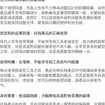
除了物理防護，市面上也有不少專為頭髮設計的防曬噴霧。這些
產品通常含有防曬成分，能夠像為皮膚塗防曬霜一樣，在髮絲表
面形成保護膜。使用它，可以阻擋紫外線對頭髮角質層的傷害，
並且能保持頭髮光澤，避免因日曬而變得乾枯毛躁。
造型前的必要防護：抗熱產品的正確使用
現代人常常使用電棒、平板夾等熱工具來做造型，熱力雖然能幫
助塑形，但是高溫對頭髮的傷害也不容小覷。在享受美美的髮型
之前，記得為頭髮做好防護，這是保護髮質的關鍵一步。
使用時機：在電棒、平板夾等熱工具前均勻噴灑
每次使用熱造型工具之前，務必先將抗熱產品均勻噴灑或者塗抹
在頭髮上。請確保每一根頭髮都覆蓋到產品，尤其是髮尾等容易
受損的部分。塗抹後，您可以輕輕梳理頭髮，讓產品分佈更均
勻。
為何重要：形成隔熱膜，大幅降低高溫對角質層的破壞
抗熱產品的作用，是在頭髮表面形成一層透明的隔熱膜。這層膜