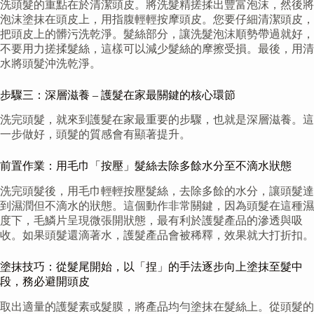
洗頭髮的重點在於清潔頭皮。將洗髮精搓揉出豐富泡沫，然後將
泡沫塗抹在頭皮上，用指腹輕輕按摩頭皮。您要仔細清潔頭皮，
把頭皮上的髒污洗乾淨。髮絲部分，讓洗髮泡沫順勢帶過就好，
不要用力搓揉髮絲，這樣可以減少髮絲的摩擦受損。最後，用清
水將頭髮沖洗乾淨。
步驟三：深層滋養 – 護髮在家最關鍵的核心環節
洗完頭髮，就來到護髮在家最重要的步驟，也就是深層滋養。這
一步做好，頭髮的質感會有顯著提升。
前置作業：用毛巾「按壓」髮絲去除多餘水分至不滴水狀態
洗完頭髮後，用毛巾輕輕按壓髮絲，去除多餘的水分，讓頭髮達
到濕潤但不滴水的狀態。這個動作非常關鍵，因為頭髮在這種濕
度下，毛鱗片呈現微張開狀態，最有利於護髮產品的滲透與吸
收。如果頭髮還滴著水，護髮產品會被稀釋，效果就大打折扣。
塗抹技巧：從髮尾開始，以「捏」的手法逐步向上塗抹至髮中
段，務必避開頭皮
取出適量的護髮素或髮膜，將產品均勻塗抹在髮絲上。從頭髮的