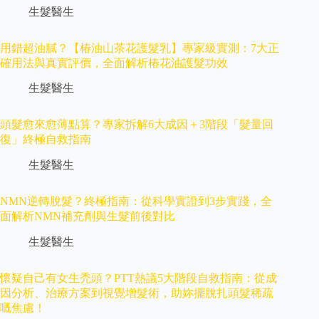
生髮醫生
用錯超油膩？【椿油山茶花護髮乳】專家級實測：7大正
確用法與真實評價，全面解析椿花油護髮功效
生髮醫生
頭髮愈來愈薄點算？專家拆解6大成因＋3階段「髮量回
復」終極自救指南
生髮醫生
NMN逆轉脫髮？終極指南：從科學實證到3步實踐，全
面解析NMN補充劑與生髮前後對比
生髮醫生
懷疑自己有女生禿頭？PTT熱議5大階段自救指南：從成
因分析、治療方案到視覺增髮術，助妳擺脫扎頭髮稀疏
嘅焦慮！