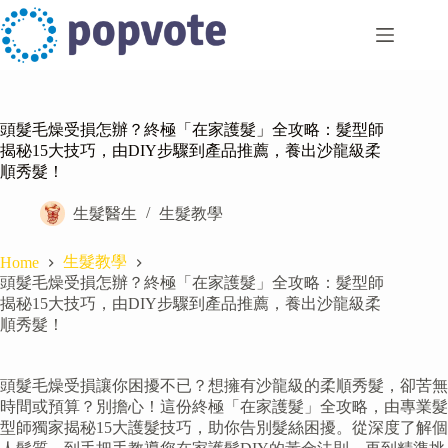
Skip
to
content
頭髮毛燥受損怎辦？終極「在家護髮」全攻略：髮型師
揭秘15大技巧，由DIY步驟到產品推薦，養出沙龍級柔
順秀髮！
生髮醫生
生髮教學
生髮教學
Home
頭髮毛燥受損怎辦？終極「在家護髮」全攻略：髮型師
揭秘15大技巧，由DIY步驟到產品推薦，養出沙龍級柔
順秀髮！
頭髮毛燥受損讓你困擾不已？想擁有沙龍級的柔順秀髮，卻苦無
時間或預算？別擔心！這份終極「在家護髮」全攻略，由專業髮
型師獨家揭秘15大護髮技巧，助你告別髮絲困擾。從深度了解個