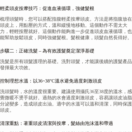
輕柔頭皮按摩技巧：促進血液循環，強健髮根
梳理頭髮時，您可以搭配指腹輕柔按摩頭皮。方法是將指腹放在
頭皮上，用點壓的方式，溫和緩慢地移動。這個動作不需太大
力，輕輕按壓就好。這個動作能夠進一步促進頭皮血液循環，也
能幫助放鬆頭皮，同時強健髮根。髮根健康，頭髮自然長得好。
步驟二：正確洗髮 – 為有效護髮奠定潔淨基礎
洗髮是所有頭髮護理的基礎。洗對頭髮，才能讓後續的護髮產品
發揮最大功效。
控制理想水溫：以36~38°C溫水避免過度刺激頭皮
洗頭髮時，水的溫度很重要。建議使用攝氏36至38度的溫水，感
覺微暖不燙手就好。過熱的水會過度刺激頭皮，容易讓頭皮油脂
分泌變多，造成頭皮出油。適中的水溫可以溫和清潔，同時保護
頭皮。
清潔重點：著重頭皮清潔與按摩，髮絲由泡沫溫和帶過