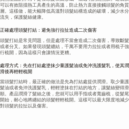
可以有效阻擋熱工具產生的高溫，防止熱力直接接觸頭髮的角質
層。這樣做，能大幅降低高溫對頭髮結構造成的破壞，減少水分
流失，保護髮絲健康。
正確處理頭髮打結：避免強行拉扯造成二次傷害
頭髮打結是常見問題，但是處理不當會造成二次傷害，導致斷髮
或者分叉。如果發現頭髮纏結，千萬不要用力拉扯或者用梳子強
行梳開，因為這樣只會讓情況更糟。
處理方式：先在打結處塗抹少量護髮油或免沖洗護髮乳，使其潤
滑後再輕輕梳開
當頭髮打結時，最正確的做法是先為打結處提供潤滑。取少量護
髮油或者免沖洗護髮乳，輕輕塗抹在打結的地方，讓髮絲變得滑
順。產品潤滑了髮絲之後，您就可以用手指或者寬齒梳，從髮尾
開始，耐心地將纏結的頭髮輕輕梳開。這樣可以最大限度地減少
對頭髮的拉扯以及傷害。