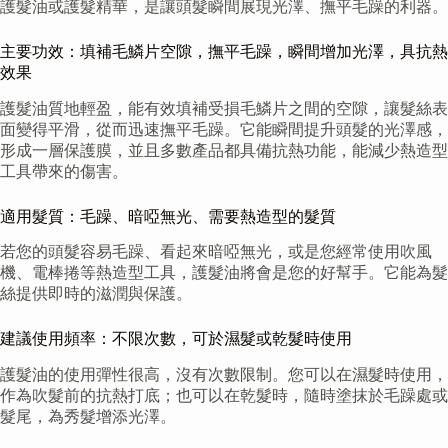
護髮油或護髮精華，是讓頭髮瞬間展現光澤、撫平毛躁的利器。
主要功效：填補毛鱗片空隙，撫平毛躁，瞬間增加光澤，具抗熱
效果
護髮油質地輕盈，能有效填補受損毛鱗片之間的空隙，讓髮絲表
面變得平滑，從而迅速撫平毛躁。它能瞬間提升頭髮的光澤感，
形成一層保護膜，並且多數產品都具備抗熱功能，能減少熱造型
工具帶來的傷害。
適用髮質：毛躁、暗啞無光、需要熱造型的髮質
若您的頭髮容易毛躁、看起來暗啞無光，或是您經常使用吹風
機、電棒捲等熱造型工具，護髮油將會是您的好幫手。它能為髮
絲提供即時的滋潤與保護。
建議使用頻率：不限次數，可於濕髮或乾髮時使用
護髮油的使用彈性很高，沒有次數限制。您可以在濕髮時使用，
作為吹髮前的抗熱打底；也可以在乾髮時，隨時塗抹於毛躁處或
髮尾，為秀髮增添光澤。