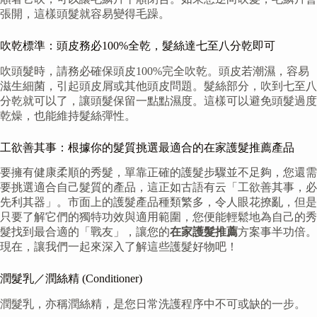
張開，這樣頭髮就容易變得毛躁。
吹乾標準：頭皮務必100%全乾，髮絲達七至八分乾即可
吹頭髮時，請務必確保頭皮100%完全吹乾。頭皮若潮濕，容易
滋生細菌，引起頭皮屑或其他頭皮問題。髮絲部分，吹到七至八
分乾就可以了，讓頭髮保留一點點濕度。這樣可以避免頭髮過度
乾燥，也能維持髮絲彈性。
工欲善其事：根據你的髮質挑選最適合的在家護髮推薦產品
要擁有健康柔順的秀髮，單靠正確的護髮步驟並不足夠，您還需
要挑選適合自己髮質的產品，這正如古語有云「工欲善其事，必
先利其器」。市面上的護髮產品種類繁多，令人眼花撩亂，但是
只要了解它們的獨特功效與適用範圍，您便能輕鬆地為自己的秀
髮找到最合適的「戰友」，讓您的
在家護髮推薦
方案事半功倍。
現在，讓我們一起來深入了解這些護髮好物吧！
潤髮乳／潤絲精 (Conditioner)
潤髮乳，亦稱潤絲精，是您日常洗護程序中不可或缺的一步。