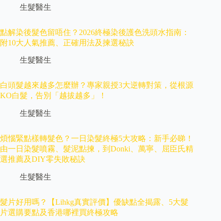
生髮醫生
點解染後髮色留唔住？2026終極染後護色洗頭水指南：
附10大人氣推薦、正確用法及揀選秘訣
生髮醫生
白頭髮越來越多怎麼辦？專家親授3大逆轉對策，從根源
KO白髮，告別「越拔越多」！
生髮醫生
煩惱緊點樣轉髮色？一日染髮終極5大攻略：新手必睇！
由一日染髮噴霧、髮泥點揀，到Donki、萬寧、屈臣氏精
選推薦及DIY零失敗秘訣
生髮醫生
髮片好用嗎？【Lihkg真實評價】優缺點全揭露、5大髮
片選購要點及香港哪裡買終極攻略