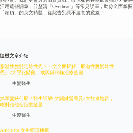
剖位置。我們更會透過情景實戰，教你如何在髮廊及描述外貌時
活用這些詞彙，並釐清「Overhead」等常見誤區，助你全面掌握
「頭頂」的英文精髓，從此告別詞不達意的尷尬！
隨機文章介紹
脂溢性脫髮定雄性禿？一文全面拆解「脂溢性脫髮雄性
禿」7大惡化階段、成因與終極治療藍圖
生髮醫生
掉頭髮缺什麼？醫生詳解6大關鍵營養及2大飲食地雷，
吃對維他命拯救髮量！
生髮醫生
Article for 女生頭頂稀疏