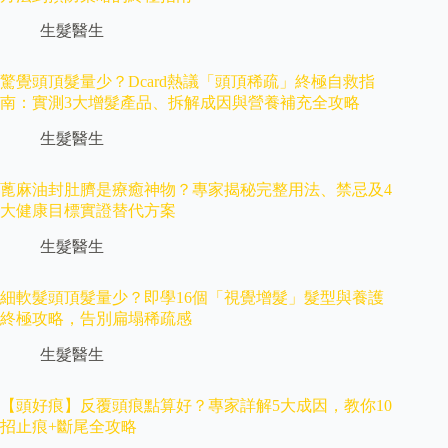
生髮醫生
驚覺頭頂髮量少？Dcard熱議「頭頂稀疏」終極自救指
南：實測3大增髮產品、拆解成因與營養補充全攻略
生髮醫生
蓖麻油封肚臍是療癒神物？專家揭秘完整用法、禁忌及4
大健康目標實證替代方案
生髮醫生
細軟髮頭頂髮量少？即學16個「視覺增髮」髮型與養護
終極攻略，告別扁塌稀疏感
生髮醫生
【頭好痕】反覆頭痕點算好？專家詳解5大成因，教你10
招止痕+斷尾全攻略