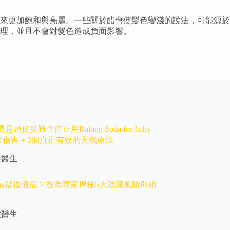
來更加飽和與亮麗。一些關於醋會使髮色變淺的說法，可能源於
理，並且不會對髮色造成負面影響。
頭皮災難？停止用Baking Soda for Itchy
的4大傷害＋3個真正有效的天然療法
髮醫生
E植髮後遺症？香港專家揭秘5大隱藏風險與術
髮醫生