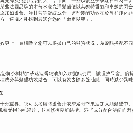
絲光澤及抵抗污染的人士，市面上一些以覆盆子或紅石榴為主要
某些法國品牌的木莓水漾亮澤髮醋便以其獨特香氣和卓越的閉合
添加如蘆薈、洋甘菊等舒緩成分，這些髮醋功效在於溫和淨化頭
方，這樣才能找到最適合您的「命定髮醋」。
效更上一層樓嗎？您可以根據自己的髮質狀況，為髮醋搭配不同
當您將茶樹精油或迷迭香精油加入頭髮醋使用，護理效果會加倍
種成分與髮醋功效結合，可以有效去除多餘油膩，同時減少異味
X
十分重要。您可以考慮將蘆薈汁或摩洛哥堅果油加入頭髮醋中。
滋養受損的毛鱗片，並且修復髮絲結構。這些成分配合髮醋的閉