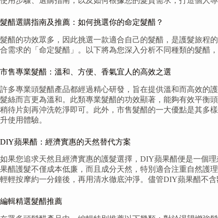
使用步驟、選購指南，以及如何根據您的髮質需求，打造個人專
髮醋選購指南及推薦：如何挑選你的命定髮醋？
髮醋的功效眾多，因此挑選一款適合自己的髮醋，是護髮旅程的
合需求的「命定髮醋」。以下將為您深入分析不同種類的髮醋，
市售專業髮醋：溫和、方便、香氣宜人的高效之選
許多專業頭髮醋產品都經過精心研發，旨在提供溫和而高效的護
髮絲而言更為溫和。此類專業髮醋的功效顯著，能夠有效平衡頭
稍待片刻再沖洗乾淨即可。此外，市售髮醋的一大優點是其多樣
升使用體驗。
DIY蘋果醋：經濟實惠的天然替代方案
如果您追求天然且經濟實惠的護髮選擇，DIY蘋果醋便是一個
果醋護髮不僅成本低廉，而且成分天然，特別適合注重自然護理
輕輕按摩約一分鐘後，再用清水徹底沖淨。儘管DIY蘋果醋不
編輯精選髮醋推薦