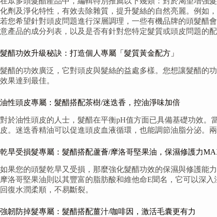
在眾多頭髮醋產品中，編輯特別推薦以下幾類：對於渴望增強髮
化劑及淨化特性，有效去除雜質，提升髮絲的自然亮麗。例如，
若您希望針對頭皮問題進行深層調理，一些有機品牌的頭髮醋會
意產品的成分列表，以及是否有針對您特定髮質或頭皮問題的配
髮醋功效升級秘訣：打造個人專屬「髮質黃金配方」
髮醋的功效廣泛，它對頭皮與髮絲的益處多樣。您想讓髮醋的功
效果達到最佳。
油性頭皮專屬：髮醋搭配茶樹/迷迭香，控油淨味加倍
對於油性頭皮的人士，髮醋在平衡pH值方面已具備基礎功效。
皮。迷迭香精油可以促進頭皮血液循環，也能調節油脂分泌。兩
乾旱受損髮專屬：髮醋搭配蘆薈/摩洛哥堅果油，保濕修護力MA
如果您的頭髮乾旱又受損，那麼強化髮醋功效的保濕與修護能力
摩洛哥堅果油則以其豐富的脂肪酸和維他命E聞名，它可以深入
回復水潤柔順，不易斷裂。
強韌防掉髮專屬：髮醋搭配薑汁/咖啡因，激活毛囊更有力