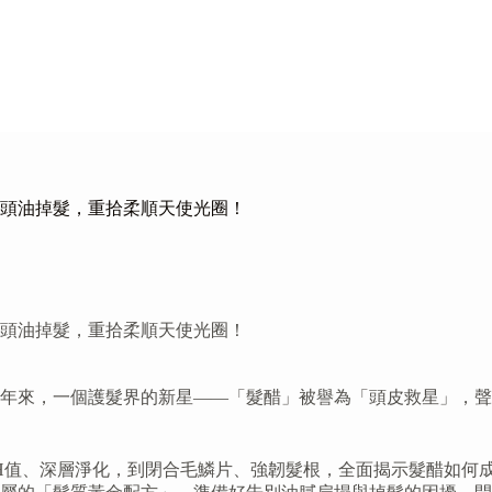
別頭油掉髮，重拾柔順天使光圈！
別頭油掉髮，重拾柔順天使光圈！
近年來，一個護髮界的新星——「髮醋」被譽為「頭皮救星」，
pH值、深層淨化，到閉合毛鱗片、強韌髮根，全面揭示髮醋如何