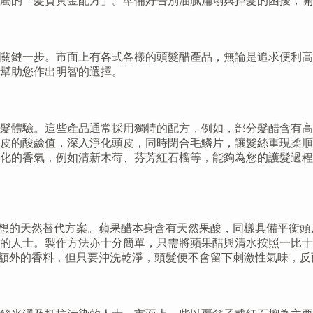
屬的「髮質黃金配方」。準備好告別油膩扁塌與掉髮的困擾，開
關鍵一步。市面上有各式各樣的頭髮醋產品，無論是追求便利高
幫助您作出明智的選擇。
髮體驗。這些產品通常採用獨特的配方，例如，部分髮醋含有高
皮的酸鹼值，深入淨化頭皮，同時閉合毛鱗片，讓髮絲重現柔順
化的香氣，例如清新木莓、芬芳紅石榴等，能夠為您的護髮過程
理想的天然替代方案。蘋果醋本身含有天然果酸，同樣具備平衡
的人士。製作方法亦十分簡單，只需將蘋果醋與清水按照一比十
含額外的香料，但只要沖洗乾淨，頭髮便不會留下刺激性氣味，反