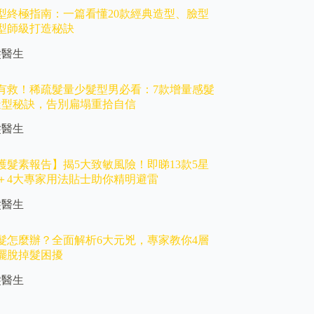
型終極指南：一篇看懂20款經典造型、臉型
型師級打造秘訣
髮醫生
有救！稀疏髮量少髮型男必看：7款增量感髮
造型秘訣，告別扁塌重拾自信
髮醫生
護髮素報告】揭5大致敏風險！即睇13款5星
＋4大專家用法貼士助你精明避雷
髮醫生
髮怎麼辦？全面解析6大元兇，專家教你4層
擺脫掉髮困擾
髮醫生