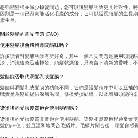
想強韌髮根並減少掉髮問題，您可以讓髮醋功效更具針對性。將
因則是一種已證實能活化毛囊的成分，它可以延長頭髮的生長期
康生長。
關於髮醋的常見問題 (FAQ)
使用髮醋後會殘留難聞醋味嗎？
許多讀者對髮醋功效有所好奇，其中一個常見問題是使用頭髮醋
淡，沖洗後會迅速揮發。頭髮乾燥後，只會留下清新的香味，不
髮醋能否取代潤髮乳或髮膜？
髮醋與潤髮乳或髮膜的功能不同，它們是護髮程序中可以互補的
職責是為髮絲提供深層滋潤、修復受損結構，以及增加頭髮的柔
染燙後的受損髮質適合使用髮醋嗎？
染燙後的受損髮質非常適合使用髮醋。染髮和燙髮過程通常會使
髮的pH值，並且溫和地閉合毛鱗片。毛鱗片閉合後，頭髮會感