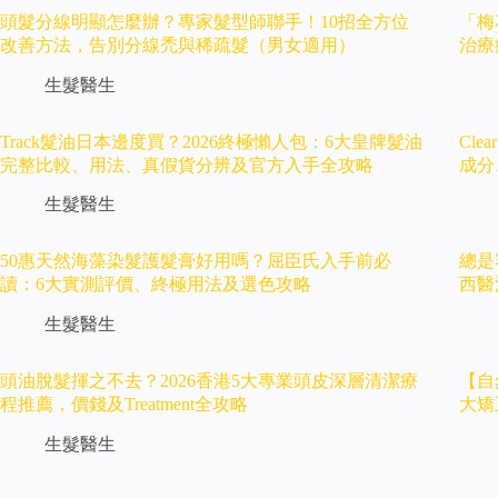
頭髮分線明顯怎麼辦？專家髮型師聯手！10招全方位
「梅
改善方法，告別分線禿與稀疏髮（男女適用）
治療
生髮醫生
Track髮油日本邊度買？2026終極懶人包：6大皇牌髮油
Cl
完整比較、用法、真假貨分辨及官方入手全攻略
成分
生髮醫生
50惠天然海藻染髮護髮膏好用嗎？屈臣氏入手前必
總是
讀：6大實測評價、終極用法及選色攻略
西醫
生髮醫生
頭油脫髮揮之不去？2026香港5大專業頭皮深層清潔療
【自
程推薦，價錢及Treatment全攻略
大矯
生髮醫生