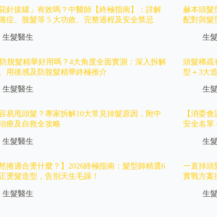
花針拔罐」有效嗎？中醫師【終極指南】：詳解
赫本頭髮
痛症、脫髮等 5 大功效、完整過程及安全禁忌
配對與髮
生髮醫生
生
ear防脫髮精華好用嗎？4大角度全面實測：深入拆解
頭髮稀疏
、用後感及防脫髮精華終極推介
型＋3大
生髮醫生
生
容易甩頭髮？專家拆解10大常見掉髮原因，附中
【消委會
治療及自救全攻略
安全名單
生髮醫生
生
然捲適合燙什麼？】2026終極指南：髮型師精選6
一直掉頭
正燙髮造型，告別天生毛躁！
實戰方案
生髮醫生
生