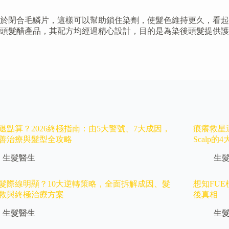
於閉合毛鱗片，這樣可以幫助鎖住染劑，使髮色維持更久，看起
頭髮醋產品，其配方均經過精心設計，目的是為染後頭髮提供護
退點算？2026終極指南：由5大警號、7大成因，
痕癢救星還是
善治療與髮型全攻略
Scalp
生髮醫生
生
髮際線明顯？10大逆轉策略，全面拆解成因、髮
想知FU
救與終極治療方案
後真相
生髮醫生
生