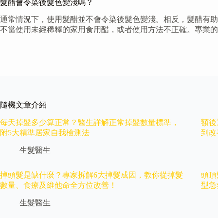
髮醋會令染後髮色變淺嗎？
通常情況下，使用髮醋並不會令染後髮色變淺。相反，髮醋有助
不當使用未經稀釋的家用食用醋，或者使用方法不正確。專業的
隨機文章介紹
每天掉髮多少算正常？醫生詳解正常掉髮數量標準，
額後
附5大精準居家自我檢測法
到改
生髮醫生
掉頭髮是缺什麼？專家拆解6大掉髮成因，教你從掉髮
頭頂
數量、食療及維他命全方位改善！
型急
生髮醫生