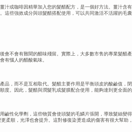
薑汁或咖啡因精華加入您的髮醋配方，是一個好方法。薑汁含有
。這些強效成分與頭髮醋搭配使用，可以共同激活不活躍的毛囊
後會不會有難聞的醋味殘留。實際上，大多數市售的專業髮醋產
會有惱人的醋酸氣味。
產品，而不是互相取代。髮醋主要作用是平衡頭皮的酸鹼值，閉
順度。因此，髮醋與潤髮乳或髮膜配合使用，能夠達到更全面的
用鹼性化學劑，這些物質會使頭髮的毛鱗片張開，導致髮絲變得
覺更柔順，光澤也會提升。這對修復染燙造成的傷害有很大幫助