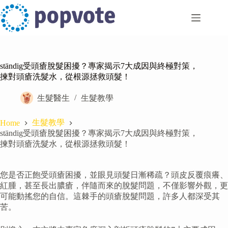
Skip
to
content
ständig受頭瘡脫髮困擾？專家揭示7大成因與終極對策，
揀對頭瘡洗髮水，從根源拯救頭髮！
生髮醫生
生髮教學
生髮教學
Home
ständig受頭瘡脫髮困擾？專家揭示7大成因與終極對策，
揀對頭瘡洗髮水，從根源拯救頭髮！
您是否正飽受頭瘡困擾，並眼見頭髮日漸稀疏？頭皮反覆痕癢、
紅腫，甚至長出膿瘡，伴隨而來的脫髮問題，不僅影響外觀，更
可能動搖您的自信。這棘手的頭瘡脫髮問題，許多人都深受其
苦。