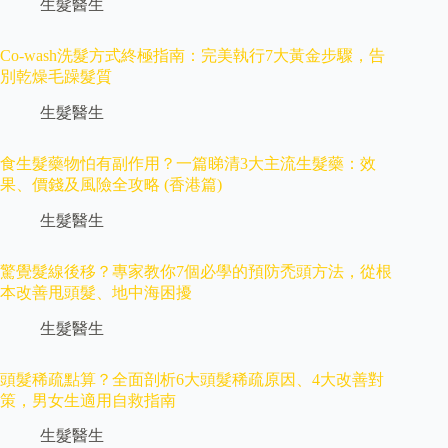
生髮醫生
Co-wash洗髮方式終極指南：完美執行7大黃金步驟，告
別乾燥毛躁髮質
生髮醫生
食生髮藥物怕有副作用？一篇睇清3大主流生髮藥：效
果、價錢及風險全攻略 (香港篇)
生髮醫生
驚覺髮線後移？專家教你7個必學的預防禿頭方法，從根
本改善甩頭髮、地中海困擾
生髮醫生
頭髮稀疏點算？全面剖析6大頭髮稀疏原因、4大改善對
策，男女生適用自救指南
生髮醫生