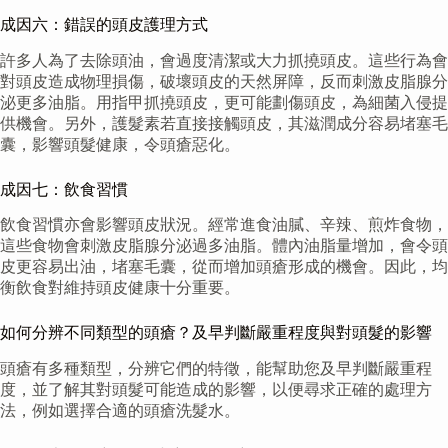
成因六：錯誤的頭皮護理方式
許多人為了去除頭油，會過度清潔或大力抓撓頭皮。這些行為會
對頭皮造成物理損傷，破壞頭皮的天然屏障，反而刺激皮脂腺分
泌更多油脂。用指甲抓撓頭皮，更可能劃傷頭皮，為細菌入侵提
供機會。另外，護髮素若直接接觸頭皮，其滋潤成分容易堵塞毛
囊，影響頭髮健康，令頭瘡惡化。
成因七：飲食習慣
飲食習慣亦會影響頭皮狀況。經常進食油膩、辛辣、煎炸食物，
這些食物會刺激皮脂腺分泌過多油脂。體內油脂量增加，會令頭
皮更容易出油，堵塞毛囊，從而增加頭瘡形成的機會。因此，均
衡飲食對維持頭皮健康十分重要。
如何分辨不同類型的頭瘡？及早判斷嚴重程度與對頭髮的影響
頭瘡有多種類型，分辨它們的特徵，能幫助您及早判斷嚴重程
度，並了解其對頭髮可能造成的影響，以便尋求正確的處理方
法，例如選擇合適的頭瘡洗髮水。