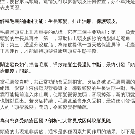
症，便會形成頭瘡。這情況可以影響頭皮任何位置，亦不單純是
表皮問題。
解釋毛囊的關鍵功能：生長頭髮、排出油脂、保護頭皮。
毛囊是頭皮上非常重要的結構，它有三個主要功能：第一，負責
頭髮的生長與再生；第二，幫助排出頭皮多餘的油脂與老廢角
質；第三，透過分泌皮脂，為頭皮提供一道天然保護屏障。毛囊
正常運作，才能維持頭髮健康與頭皮生態平衡。
闡述發炎如何損害毛囊，導致頭髮生長週期中斷，最終引發「頭
瘡脫髮」問題。
當毛囊發炎時，其正常功能會受到損害。炎症會破壞毛囊周圍的
組織，影響血液供應與營養吸收，導致頭髮的生長週期中斷。毛
囊可能提前進入休止期，使頭髮變得脆弱，容易掉落，新的頭髮
也難以長出。若炎症持續，毛囊甚至會永久受損，最終便引發惱
人的「頭瘡脫髮」問題，令頭髮變得稀疏。
為何您會受頭瘡困擾？剖析七大常見成因與脫髮風險
頭瘡的出現絕非偶然，通常是多種因素共同作用的結果。以下是