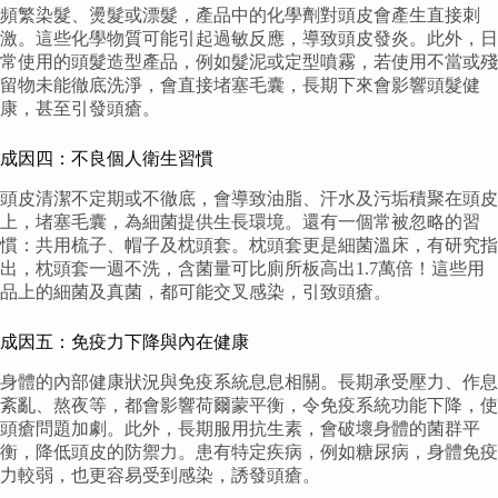
頻繁染髮、燙髮或漂髮，產品中的化學劑對頭皮會產生直接刺
激。這些化學物質可能引起過敏反應，導致頭皮發炎。此外，日
常使用的頭髮造型產品，例如髮泥或定型噴霧，若使用不當或殘
留物未能徹底洗淨，會直接堵塞毛囊，長期下來會影響頭髮健
康，甚至引發頭瘡。
成因四：不良個人衛生習慣
頭皮清潔不定期或不徹底，會導致油脂、汗水及污垢積聚在頭皮
上，堵塞毛囊，為細菌提供生長環境。還有一個常被忽略的習
慣：共用梳子、帽子及枕頭套。枕頭套更是細菌溫床，有研究指
出，枕頭套一週不洗，含菌量可比廁所板高出1.7萬倍！這些用
品上的細菌及真菌，都可能交叉感染，引致頭瘡。
成因五：免疫力下降與內在健康
身體的內部健康狀況與免疫系統息息相關。長期承受壓力、作息
紊亂、熬夜等，都會影響荷爾蒙平衡，令免疫系統功能下降，使
頭瘡問題加劇。此外，長期服用抗生素，會破壞身體的菌群平
衡，降低頭皮的防禦力。患有特定疾病，例如糖尿病，身體免疫
力較弱，也更容易受到感染，誘發頭瘡。