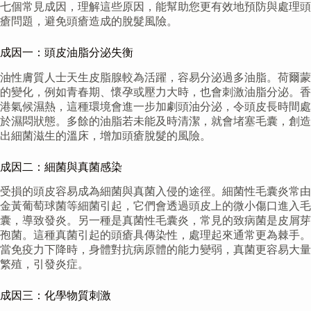
七個常見成因，理解這些原因，能幫助您更有效地預防與處理頭
瘡問題，避免頭瘡造成的脫髮風險。
成因一：頭皮油脂分泌失衡
油性膚質人士天生皮脂腺較為活躍，容易分泌過多油脂。荷爾蒙
的變化，例如青春期、懷孕或壓力大時，也會刺激油脂分泌。香
港氣候濕熱，這種環境會進一步加劇頭油分泌，令頭皮長時間處
於濕悶狀態。多餘的油脂若未能及時清潔，就會堵塞毛囊，創造
出細菌滋生的溫床，增加頭瘡脫髮的風險。
成因二：細菌與真菌感染
受損的頭皮容易成為細菌與真菌入侵的途徑。細菌性毛囊炎常由
金黃葡萄球菌等細菌引起，它們會透過頭皮上的微小傷口進入毛
囊，導致發炎。另一種是真菌性毛囊炎，常見的致病菌是皮屑芽
孢菌。這種真菌引起的頭瘡具傳染性，處理起來通常更為棘手。
當免疫力下降時，身體對抗病原體的能力變弱，真菌更容易大量
繁殖，引發炎症。
成因三：化學物質刺激