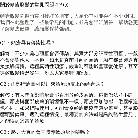
關於頭瘡脫髮的常見問題 (FAQ)
頭瘡脫髮問題時常困擾許多朋友，大家心中可能存有不少疑問。
我們在此整理了一些最常見的問題，並為您詳細解答，幫助您更
了解頭皮健康，讓頭髮保持強韌。
Q1：頭瘡具有傳染性嗎？
解答：不少人關心頭瘡會否傳染。其實大部分細菌性頭瘡，一般
不會傳染他人。不過，如果是真菌引起的頭瘡，就有機會透過直
接接觸傳播。這種真菌性頭瘡，嚴重時可能影響頭髮健康，甚至
導致脫髮情況發生，所以大家要特別留意。
Q2：面部暗瘡膏可以用來治療頭皮上的頭瘡嗎？
解答：有人問面部暗瘡膏能否用於頭皮頭瘡。這個做法並不建
議。頭皮與面部皮膚的環境很不一樣，頭皮更加敏感，毛囊構造
也不同。如果錯誤使用，可能會令頭瘡脫髮問題更嚴重，甚至影
響頭髮健康。遇到這種情況，最穩妥的方法就是諮詢醫生意見，
才能得到適當的治療。
Q3：壓力大真的會直接導致頭瘡脫髮嗎？