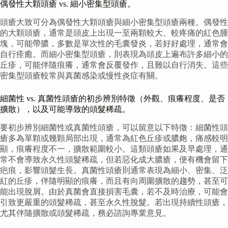
偶發性大顆頭瘡 vs. 細小密集型頭瘡。
頭瘡大致可分為偶發性大顆頭瘡與細小密集型頭瘡兩種。偶發性
的大顆頭瘡，通常是頭皮上出現一至兩顆較大、較疼痛的紅色腫
塊，可能帶膿，多數是單次性的毛囊發炎，若好好處理，通常會
自行痊癒。而細小密集型頭瘡，則表現為頭皮上遍布許多細小的
丘疹，可能伴隨痕癢，通常會反覆發作，且難以自行消失。這些
密集型頭瘡較常與真菌感染或慢性炎症有關。
細菌性 vs. 真菌性頭瘡的初步辨別特徵（外觀、痕癢程度、是否
擴散），以及可能導致的頭髮稀疏。
要初步辨別細菌性或真菌性頭瘡，可以留意以下特徵：細菌性頭
瘡多為單顆或幾顆局部出現，通常為紅色丘疹或膿皰，痛感較明
顯，痕癢程度不一，擴散範圍較小。這類頭瘡如果及早處理，通
常不會導致永久性頭髮稀疏，但若惡化成大膿瘡，便有機會留下
疤痕，影響頭髮生長。真菌性頭瘡則通常表現為細小、密集、泛
紅的丘疹，伴隨明顯的痕癢，而且有向周圍擴散的趨勢，甚至可
能出現脫屑。由於真菌會直接損害毛囊，若不及時治療，可能會
引致更嚴重的頭髮稀疏，甚至永久性脫髮。若出現持續性頭瘡，
尤其伴隨擴散或頭髮稀疏，務必諮詢專業意見。