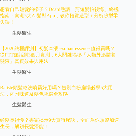
想看自己短髮的樣子？Dcard熱議「剪短髮怕後悔」終極
指南：實測5大AI髮型App，教你預覽造型＋分析臉型零
失誤！
生髮醫生
【2026終極評測】初髮本液 exohair essence 值得買嗎？
從PTT熱話到3個月實測，6大關鍵揭秘「人類外泌體養
髮液」真實效果與用法
生髮醫生
Batiste頭髮乾洗噴霧好用嗎？告別白粉扁塌必學5大用
法，內附味道及髮色挑選全攻略
生髮醫生
頭髮長得慢？專家揭示9大實證秘訣，全面為你頭髮加速
生長，解鎖長髮潛能！