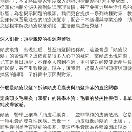
別擔心，本文將由專家角度深入剖析頭瘡脫髮的7大主要成因，
從頭皮油脂分泌失衡到錯誤護理習慣，甚至免疫力與生活作息的
影響，為您揭示問題的根源。我們更會提供一系列終極對策，教
您如何揀選最適合的頭瘡洗髮水，配合日常護理與專業治療，助
您從根本解決頭瘡脫髮煩惱，重拾健康濃密秀髮！
深入剖析：頭瘡脫髮的根源與警號
頭皮痕癢、出現紅腫，甚至頭髮開始稀疏，這些會是「頭瘡脫
髮」的警號嗎？這確實是很多人心中的疑問。當頭皮出現問題，
尤其是長出頭瘡，不僅令人感到不適，更可能對頭髮健康產生負
面影響，甚至引致脫髮。現在，讓我們一起深入探討頭瘡與頭髮
掉落的關聯，了解箇中原因與對策。
什麼是頭瘡脫髮？拆解頭皮毛囊炎與頭髮掉落的直接關聯
定義頭皮毛囊炎（頭瘡）的醫學本質：毛囊的發炎性疾病，非單
純皮膚敏感。
頭瘡，醫學上稱為「頭皮毛囊炎」，並非單純的皮膚敏感。它是
一種毛囊的發炎性疾病。想像一下，頭皮就像頭髮的「土壤」，
而毛囊則是孕育髮絲的根基。當這些毛囊因為各種原因出現炎