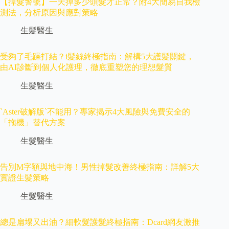
【掉髮警號】一天掉多少頭髮才正常？附4大簡易自我檢
測法，分析原因與應對策略
生髮醫生
受夠了毛躁打結？i髮絲終極指南：解構5大護髮關鍵，
由AI診斷到個人化護理，徹底重塑您的理想髮質
生髮醫生
`Aster破解版`不能用？專家揭示4大風險與免費安全的
「拖機」替代方案
生髮醫生
告別M字額與地中海！男性掉髮改善終極指南：詳解5大
實證生髮策略
生髮醫生
總是扁塌又出油？細軟髮護髮終極指南：Dcard網友激推