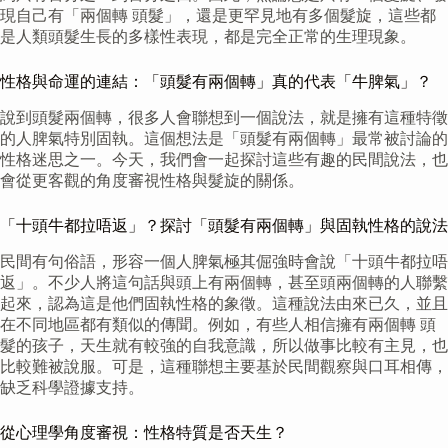
現自己有「兩個轉 頭髮」，還是更罕見地有多個髮旋，這些都
是人類頭髮生長的多樣性表現，都是完全正常的生理現象。
性格與命運的連結：「頭髮有兩個轉」真的代表「牛脾氣」？
說到頭髮兩個轉，很多人會聯想到一個說法，就是擁有這種特徵
的人脾氣特別固執。這個想法是「頭髮有兩個轉」最常被討論的
性格迷思之一。今天，我們會一起探討這些有趣的民間說法，也
會從更客觀的角度審視性格與髮旋的關係。
「十頭牛都拉唔返」？探討「頭髮有兩個轉」與固執性格的說法
民間有句俗語，形容一個人脾氣極其倔強時會說「十頭牛都拉唔
返」。不少人將這句話與頭上有兩個轉，甚至頭兩個轉的人聯繫
起來，認為這是他們固執性格的象徵。這種說法由來已久，並且
在不同地區都有類似的傳聞。例如，有些人相信擁有兩個轉 頭
髮的孩子，天生就有較強的自我意識，所以做事比較有主見，也
比較難被說服。可是，這種聯想主要基於民間觀察與口耳相傳，
缺乏科學證據支持。
從心理學角度審視：性格特質是否天生？