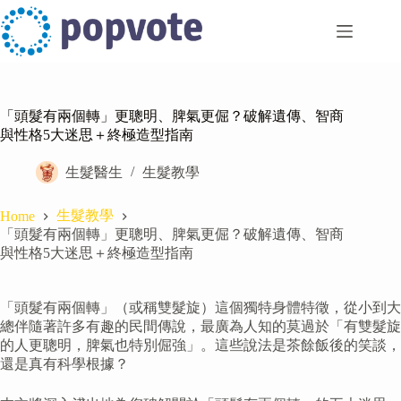
Skip
to
content
「頭髮有兩個轉」更聰明、脾氣更倔？破解遺傳、智商
與性格5大迷思＋終極造型指南
生髮醫生
生髮教學
生髮教學
Home
「頭髮有兩個轉」更聰明、脾氣更倔？破解遺傳、智商
與性格5大迷思＋終極造型指南
「頭髮有兩個轉」（或稱雙髮旋）這個獨特身體特徵，從小到大
總伴隨著許多有趣的民間傳說，最廣為人知的莫過於「有雙髮旋
的人更聰明，脾氣也特別倔強」。這些說法是茶餘飯後的笑談，
還是真有科學根據？