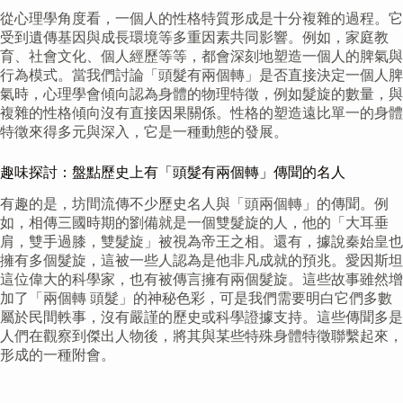
從心理學角度看，一個人的性格特質形成是十分複雜的過程。它
受到遺傳基因與成長環境等多重因素共同影響。例如，家庭教
育、社會文化、個人經歷等等，都會深刻地塑造一個人的脾氣與
行為模式。當我們討論「頭髮有兩個轉」是否直接決定一個人脾
氣時，心理學會傾向認為身體的物理特徵，例如髮旋的數量，與
複雜的性格傾向沒有直接因果關係。性格的塑造遠比單一的身體
特徵來得多元與深入，它是一種動態的發展。
趣味探討：盤點歷史上有「頭髮有兩個轉」傳聞的名人
有趣的是，坊間流傳不少歷史名人與「頭兩個轉」的傳聞。例
如，相傳三國時期的劉備就是一個雙髮旋的人，他的「大耳垂
肩，雙手過膝，雙髮旋」被視為帝王之相。還有，據說秦始皇也
擁有多個髮旋，這被一些人認為是他非凡成就的預兆。愛因斯坦
這位偉大的科學家，也有被傳言擁有兩個髮旋。這些故事雖然增
加了「兩個轉 頭髮」的神秘色彩，可是我們需要明白它們多數
屬於民間軼事，沒有嚴謹的歷史或科學證據支持。這些傳聞多是
人們在觀察到傑出人物後，將其與某些特殊身體特徵聯繫起來，
形成的一種附會。