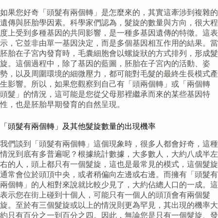
如果您好奇「頭髮有兩個轉」是怎麼來的，其實這牽涉到複雜的
遺傳與胚胎學因素。科學家們認為，髮旋的數量與方向，很大程
度上受到多種基因的共同影響，是一種多基因遺傳的特徵。這表
示，它並非由單一基因決定，而是多個基因相互作用的結果。當
胚胎在子宮內發育時，毛囊細胞會以螺旋狀的方式排列，形成髮
旋。這個過程中，除了基因的藍圖，胚胎在子宮內的活動、姿
勢，以及周圍環境的細微壓力，都可能對毛髮的最終生長模式產
生影響。所以，如果您觀察到自己有「頭兩個轉」或「兩個轉
頭髮」的情況，這可能是您從父母那裡繼承而來的某些基因特
性，也是胚胎早期發育的自然呈現。
「頭髮有兩個轉」及其他髮旋數量的出現機率
我們談到「頭髮有兩個轉」這個現象時，很多人都會好奇，這種
情況到底有多普遍呢？根據統計數據，大多數人，大約八成半左
右的人，頭上都只有一個髮旋，這也是最常見的模式，這個髮旋
通常會位於頭頂中央，或者稍偏向左邊或右邊。而擁有「頭髮有
兩個轉」的人相對來說就比較少見了，大約佔總人口的一成。這
表示您在街上碰到十個人，可能只有一個人的頭頂會有兩個髮
旋。至於有三個髮旋或以上的情況則更為罕見，其出現的機率大
約只有百分之一到百分之四。因此，無論您是只有一個髮旋、發