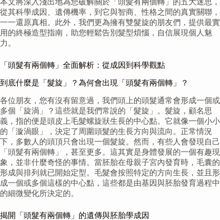
本文將深入淺出地為您破解關於「頭髮有兩個轉」的五大迷思，
從其科學成因、遺傳機率，到它與智商、性格之間的真實關聯，
一一還原真相。此外，我們更為擁有雙髮旋的朋友們，提供最實
用的終極造型指南，助您輕鬆告別髮型煩惱，自信展現個人魅
力。
「頭髮有兩個轉」全面解析：從成因到科學觀點
到底什麼是「髮旋」？為何會出現「頭髮有兩個轉」？
各位朋友，您有沒有留意過，我們頭上的頭髮通常會形成一個或
多個「旋渦」？這些就是我們常說的「髮旋」。髮旋，顧名思
義，指的便是頭皮上毛髮螺旋狀生長的中心點。它就像一個小小
的「漩渦眼」，決定了周圍頭髮的生長方向與流向。正常情況
下，多數人的頭頂只會出現一個髮旋。然而，有些人會發現自己
「頭髮有兩個轉」，甚至更多。這其實是身體發展的一個有趣現
象，並非什麼奇怪的事情。當胚胎在母親子宮內發育時，毛囊的
形成與排列就已開始定型。毛髮會按照特定的方向生長，並且形
成一個或多個這樣的中心點，這些都是由基因與胚胎發育過程中
的細微變化所決定的。
揭開「頭髮有兩個轉」的遺傳與胚胎學成因