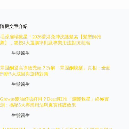
隨機文章介紹
毛躁扁塌救星！2026香港免沖洗護髮素【髮型師推
薦】，親授4大選購準則及專業用法對抗潮濕
生髮醫生
睪固酮過高導致禿頭？拆解「睪固酮脫髮」真相：全面
剖析5大成因與逆轉對策
生髮醫生
Growus髮油好唔好用？Dcard狂推「爛髮救星」終極實
測：揭秘5大專業用法與真實修護效果
生髮醫生