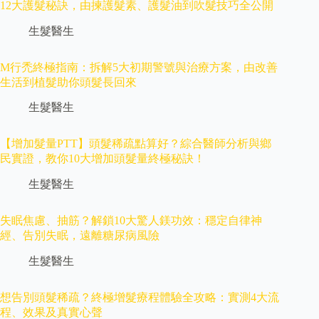
12大護髮秘訣，由揀護髮素、護髮油到吹髮技巧全公開
生髮醫生
M行禿終極指南：拆解5大初期警號與治療方案，由改善
生活到植髮助你頭髮長回來
生髮醫生
【增加髮量PTT】頭髮稀疏點算好？綜合醫師分析與鄉
民實證，教你10大增加頭髮量終極秘訣！
生髮醫生
失眠焦慮、抽筋？解鎖10大驚人鎂功效：穩定自律神
經、告別失眠，遠離糖尿病風險
生髮醫生
想告別頭髮稀疏？終極增髮療程體驗全攻略：實測4大流
程、效果及真實心聲