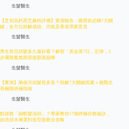
生髮醫生
【芝初高鈣黑芝麻粉評價】實測報告：購買前必睇7大關
鍵，全方位拆解成份、功效及香港用家意見
生髮醫生
男生剪完頭髮多久最好看？解密「黃金第7日」定律，3
步擺脫尷尬期迎接顏值巔峰
生髮醫生
【實測】兩個月頭髮長多長？拆解7大關鍵因素＋挑戰生
長極限終極指南
生髮醫生
點拯救「細軟髮油頭」？專家教你17個終極自救秘訣，
由洗頭水揀選到造型急救全攻略