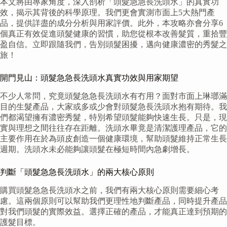
本文將由專家角度，深入剖析「頭髮急急長洗頭水」的真實功
效，揭示其背後的科學原理。我們更會實測市面上5大熱門產
品，提供詳盡的成分分析與用家評價。此外，本攻略亦會分享6
個真正有效促進頭髮健康的習慣，助您從根本改善髮質，重拾豐
盈自信。立即跟隨我們，告別頭髮困擾，邁向健康濃密的秀髮之
旅！
開門見山：頭髮急急長洗頭水真實功效與用家期望
不少人常問，究竟頭髮急急長洗頭水有冇用？面對市面上琳瑯滿
目的生髮產品，大家或多或少會對頭髮急長洗頭水抱有期待。我
們都渴望擁有濃密秀髮，特別希望頭髮能夠快速生長。只是，現
實與理想之間往往存在距離。洗頭水畢竟是清潔護理產品，它的
主要作用在於為頭皮創造一個健康環境，幫助頭髮維持正常生長
週期。洗頭水未必能夠讓頭髮在極短時間內急劇增長。
判斷「頭髮急急長洗頭水」的兩大核心原則
購買頭髮急急長洗頭水之前，我們有兩大核心原則需要細心考
慮。這兩個原則可以幫助我們更理性地判斷產品，同時提升產品
對我們頭髮的實際效益。選擇正確的產品，才能真正達到預期的
護髮目標。