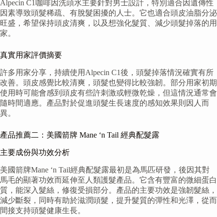
Alpecin C1咖啡因洗頭水主要針對男士設計，特別適合因遺傳性
因素導致頭髮稀疏、有脫髮困擾的人士。它也適合頭皮油脂分泌
旺盛，希望保持頭皮清爽，以及想強化髮質、減少頭髮掉落的用
家。
真實用家評價摘要
許多用家分享，持續使用Alpecin C1後，頭髮掉落情況確實有所
改善。頭皮感覺比較清爽，頭髮也變得比較強韌。部分用家初期
使用時可能會感到頭皮有些許刺激或輕微乾燥，但這情況通常會
隨時間適應。產品對於促進頭髮生長速度的感知效果則因人而
異。
產品推薦二：美國箭牌 Mane ‘n Tail 經典配髮露
主要成份與功效分析
美國箭牌Mane ‘n Tail經典配髮露最初是為馬匹研發，後因其對
馬毛的顯著功效而延伸至人類護髮產品。它含有豐富的微細蛋白
質，能深入髮絲，修復受損部分。產品的主要功效是強韌髮絲，
減少斷裂，同時有助於滋潤頭髮，提升髮質的彈性和光澤，從而
間接支持頭髮健康生長。