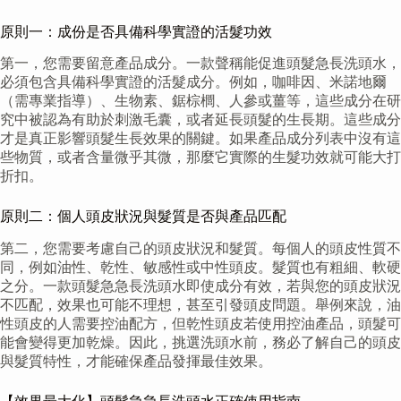
原則一：成份是否具備科學實證的活髮功效
第一，您需要留意產品成分。一款聲稱能促進頭髮急長洗頭水，
必須包含具備科學實證的活髮成分。例如，咖啡因、米諾地爾
（需專業指導）、生物素、鋸棕櫚、人參或薑等，這些成分在研
究中被認為有助於刺激毛囊，或者延長頭髮的生長期。這些成分
才是真正影響頭髮生長效果的關鍵。如果產品成分列表中沒有這
些物質，或者含量微乎其微，那麼它實際的生髮功效就可能大打
折扣。
原則二：個人頭皮狀況與髮質是否與產品匹配
第二，您需要考慮自己的頭皮狀況和髮質。每個人的頭皮性質不
同，例如油性、乾性、敏感性或中性頭皮。髮質也有粗細、軟硬
之分。一款頭髮急急長洗頭水即使成分有效，若與您的頭皮狀況
不匹配，效果也可能不理想，甚至引發頭皮問題。舉例來說，油
性頭皮的人需要控油配方，但乾性頭皮若使用控油產品，頭髮可
能會變得更加乾燥。因此，挑選洗頭水前，務必了解自己的頭皮
與髮質特性，才能確保產品發揮最佳效果。