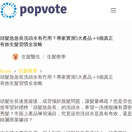
Skip
to
content
頭髮急急長洗頭水有冇用？專家實測5大產品＋6個真正
有效生髮習慣全攻略
生髮醫生
生髮教學
生髮教學
Home
頭髮急急長洗頭水有冇用？專家實測5大產品＋6個真正
有效生髮習慣全攻略
頭髮生長速度緩慢，或苦惱於脫髮問題，讓髮量稀疏？您是否也
曾寄望於標榜「頭髮急急長」的洗頭水，希望一洗便能擁有濃密
秀髮？市面上產品琳琅滿目，究竟這些洗頭水是真有奇效，還是
純屬商業噱頭？