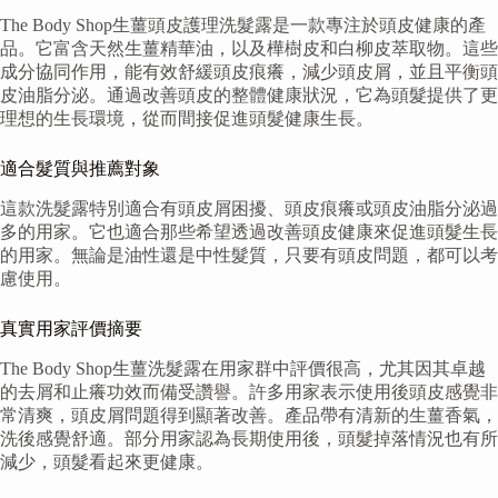
The Body Shop生薑頭皮護理洗髮露是一款專注於頭皮健康的產
品。它富含天然生薑精華油，以及樺樹皮和白柳皮萃取物。這些
成分協同作用，能有效舒緩頭皮痕癢，減少頭皮屑，並且平衡頭
皮油脂分泌。通過改善頭皮的整體健康狀況，它為頭髮提供了更
理想的生長環境，從而間接促進頭髮健康生長。
適合髮質與推薦對象
這款洗髮露特別適合有頭皮屑困擾、頭皮痕癢或頭皮油脂分泌過
多的用家。它也適合那些希望透過改善頭皮健康來促進頭髮生長
的用家。無論是油性還是中性髮質，只要有頭皮問題，都可以考
慮使用。
真實用家評價摘要
The Body Shop生薑洗髮露在用家群中評價很高，尤其因其卓越
的去屑和止癢功效而備受讚譽。許多用家表示使用後頭皮感覺非
常清爽，頭皮屑問題得到顯著改善。產品帶有清新的生薑香氣，
洗後感覺舒適。部分用家認為長期使用後，頭髮掉落情況也有所
減少，頭髮看起來更健康。