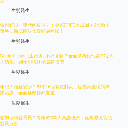
度！
生髮醫生
告別頑固「塊狀頭皮屑」：專家詳解3大成因＋6大治本
策略，徹底解決大塊頭屑煩惱！
生髮醫生
Biotin Vitamin (生物素) 不只養髮？全面解析維他命B7之6
大功效、副作用與終極選購指南
生髮醫生
年紀大頭髮變少？即學16個有效對策，從居家護理到專
業治療，全面拯救稀疏髮量！
生髮醫生
想加速頭髮長長？專家教你6大實證秘訣，從根源改善頭
髮長速度