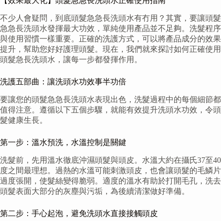
【效果最大化】頭髮急急長洗頭水正確使用指南
不少人會疑問，到底頭髮急急長洗頭水有冇用？其實，要讓頭髮
急急長洗頭水發揮最大功效，單純使用產品並不足夠。洗髮程序
與使用習慣一樣重要。正確的洗護方式，可以將產品成分的效果
提升，幫助您好好護理頭髮。現在，我們就來探討如何正確使用
頭髮急長洗頭水，讓每一步都發揮作用。
洗護五部曲：讓洗頭水功效事半功倍
要讓您的頭髮急急長洗頭水表現出色，洗髮過程中的每個細節都
值得注意。遵循以下五個步驟，就能有效提升洗頭水功效，令頭
髮健康生長。
第一步：溫水預洗，水溫控制是關鍵
洗髮前，先用溫水徹底沖濕頭髮與頭皮。水溫大約在攝氏37至40
度之間最理想。過熱的水溫可能刺激頭皮，也會讓頭髮的毛鱗片
過度張開，使髮絲變得脆弱。適度的溫水有助於打開毛孔，洗去
頭髮表面大部分的灰塵與污垢，為後續清潔做好準備。
第二步：手心起泡，避免洗頭水直接接觸頭皮