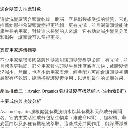
適合髮質與推薦對象
這款洗髮露適合頭髮乾燥、脆弱、容易斷裂或受損的髮質。它也
推薦給那些希望頭髮變得更強韌、更有光澤，並且渴望頭髮能健
康生長的用家。對於追求長髮的人來說，它有助於減少髮尾分叉
和斷裂，讓頭髮可以留得更長。
真實用家評價摘要
不少用家稱讚美國箭牌洗髮露能讓頭髮變得更柔順，有光澤，並
且感覺更強韌。部分用家報告頭髮生長速度略有加快，或斷髮情
況減少。然而，也有少數用家表示，經典配方可能會讓頭髮初期
感覺有些乾澀，建議搭配護髮素使用，以達到最佳的柔順效果。
產品推薦三：Avalon Organics 強根健髮有機洗頭水 (生物素B群)
主要成份與功效分析
Avalon Organics強根健髮有機洗頭水以其有機和天然成分而聞
名。它的主要活性成分包括生物素（維他命B群）、鋸棕櫚、藜
麥蛋白以及多種有機植物萃取。這些成分共同作用，能深層滋養