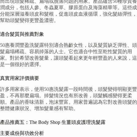
而出現頭髮稀疏、扁塌或脫落問題的用家。產品蘊含50種珍貴養
潤成分，包括人參、冬蟲夏草、膠原蛋白及海藻精華等。這些成
分能深層滋養頭皮和髮根，促進頭皮血液循環，強化髮絲彈性，
幫助頭髮變得更豐盈濃密。
適合髮質與推薦對象
50惠養潤豐盈洗髮露特別適合熟齡女性，以及髮質缺乏彈性、頭
髮扁塌稀疏、容易掉落的人士。它也適合中性至乾性髮質的用
家。對於希望改善髮量，讓頭髮看起來更年輕豐盈的人來說，這
是一個很好的選擇。
真實用家評價摘要
許多用家表示，使用50惠洗髮露一段時間後，頭髮變得明顯更豐
盈，不再那麼扁塌。掉髮情況也有所改善，頭髮觸感變得更柔
順。產品的香味清新，泡沫豐富。用家普遍認為它對改善頭髮的
整體健康狀況、增加髮量感有幫助。
產品推薦五：The Body Shop 生薑頭皮護理洗髮露
主要成份與功效分析