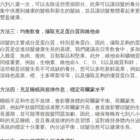
六到八週一次，可以去除這些受損部分。此舉可以讓頭髮的養分
集中供應到健康的髮根和新生的髮絲，並且讓頭髮整體看起來更
豐盈健康。
方法三：均衡飲食，攝取充足蛋白質與維他命
頭髮的主要成分是蛋白質，特別是角蛋白。因此，攝取足夠的蛋
白質是促進頭髮健康生長的基礎。我們建議在日常飲食中，多加
入雞蛋、魚肉、瘦肉、豆類製品和堅果。此外，維他命和礦物質
同樣重要。例如，生物素、維他命A、C、D、E以及鐵質和鋅，
這些都是頭髮生長不可或缺的養分。您可以多吃新鮮蔬果，例如
深綠色蔬菜、橙、士多啤梨等等，以及攝取足夠的優質蛋白質。
方法四：充足睡眠與規律作息，穩定荷爾蒙水平
睡眠不足和作息不規律，會影響身體的荷爾蒙平衡。荷爾蒙失
調，例如甲狀腺問題或者壓力荷爾蒙升高，會直接影響頭髮的生
長週期，並可能導致脫髮問題加劇。因此，確保每晚有七到八小
時的充足睡眠，並且養成規律的作息習慣，這對維持身體內分泌
系統的穩定十分重要。內分泌平衡，頭髮自然可以健康生長。