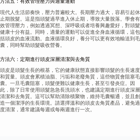
方法五：有效管理壓力與適量運動
現代人生活節奏快，壓力普遍較大。長期壓力過大，容易引起休
止期脫髮。這是指頭髮過早進入休止期，導致大量脫落。學會有
效管理壓力，例如透過冥想、深呼吸或者培養興趣愛好，對頭髮
健康十分有益。同時，適量的運動可以促進全身血液循環，這包
括頭皮的血液流動。血液循環良好，養分可以更有效地輸送到毛
囊，同時幫助頭髮吸收營養。
方法六：定期進行頭皮深層清潔與去角質
頭皮是頭髮生長的根基，它的健康狀態直接影響頭髮的生長速度
和質量。頭皮會累積油脂、污垢和老廢角質，這些物質會阻塞毛
囊。一旦毛囊阻塞，頭髮便難以健康生長，甚至引發炎症。因
此，除了日常使用頭髮急急長洗頭水，也建議定期進行頭皮深層
清潔和去角質。這可以幫助清除積聚物，維持毛囊暢通，並且創
造一個潔淨的生長環境。請選擇溫和的頭皮去角質產品，避免過
度清潔，通常建議每週或每兩週進行一次。