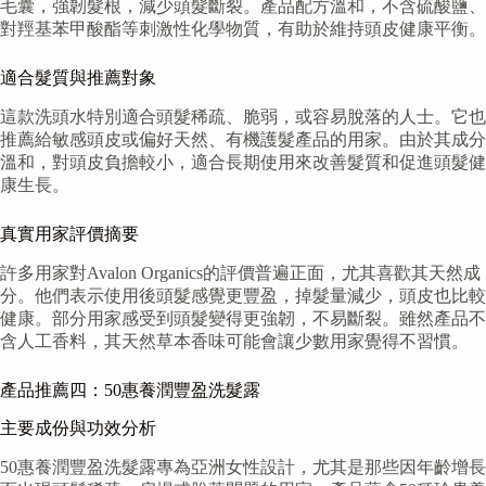
毛囊，強韌髮根，減少頭髮斷裂。產品配方溫和，不含硫酸鹽、
對羥基苯甲酸酯等刺激性化學物質，有助於維持頭皮健康平衡。
適合髮質與推薦對象
這款洗頭水特別適合頭髮稀疏、脆弱，或容易脫落的人士。它也
推薦給敏感頭皮或偏好天然、有機護髮產品的用家。由於其成分
溫和，對頭皮負擔較小，適合長期使用來改善髮質和促進頭髮健
康生長。
真實用家評價摘要
許多用家對Avalon Organics的評價普遍正面，尤其喜歡其天然成
分。他們表示使用後頭髮感覺更豐盈，掉髮量減少，頭皮也比較
健康。部分用家感受到頭髮變得更強韌，不易斷裂。雖然產品不
含人工香料，其天然草本香味可能會讓少數用家覺得不習慣。
產品推薦四：50惠養潤豐盈洗髮露
主要成份與功效分析
50惠養潤豐盈洗髮露專為亞洲女性設計，尤其是那些因年齡增長