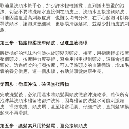
取適量洗頭水於手心，加少許水輕輕搓揉，直到搓出豐盈的泡
沫。切記不要將洗頭水直接倒在頭皮上。洗頭水直接接觸頭皮，
可能因濃度過高刺激皮膚，也難以均勻分佈。在手心起泡可以稀
釋洗頭水，讓泡沫更細緻，更容易清潔髮絲，並減少對頭皮的刺
激。
第三步：指腹輕柔按摩頭皮，促進血液循環
將搓揉好的泡沫均勻塗抹於頭髮與頭皮。接著，用指腹輕柔按摩
整個頭皮。按摩時力度要輕，避免用指甲抓刮頭皮，這樣會損傷
頭皮。透過輕柔的打圈按摩，可以促進頭皮的血液循環，增加毛
囊的養分供應。這一個步驟，有助於頭髮健康生長。
第四步：徹底沖洗，確保無殘留物
完成洗髮後，必須用溫水將頭髮與頭皮徹底沖洗乾淨。確保所有
泡沫與洗頭水殘留物都沖洗掉，因為殘留的洗髮水可能刺激頭
皮，導致痕癢、頭皮屑，甚至堵塞毛囊。仔細沖洗，直到髮絲摸
起來不再滑膩。
第五步：護髮素只用於髮尾，避免接觸頭皮