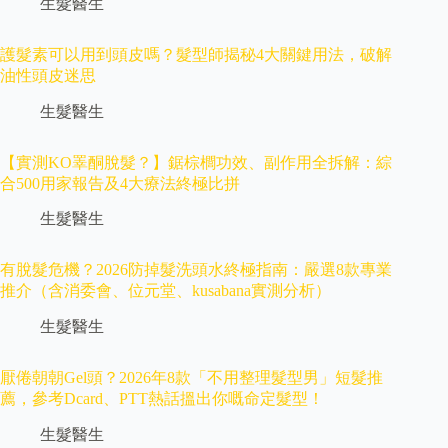
生髮醫生
護髮素可以用到頭皮嗎？髮型師揭秘4大關鍵用法，破解
油性頭皮迷思
生髮醫生
【實測KO睪酮脫髮？】鋸棕櫚功效、副作用全拆解：綜
合500用家報告及4大療法終極比拼
生髮醫生
有脫髮危機？2026防掉髮洗頭水終極指南：嚴選8款專業
推介（含消委會、位元堂、kusabana實測分析）
生髮醫生
厭倦朝朝Gel頭？2026年8款「不用整理髮型男」短髮推
薦，參考Dcard、PTT熱話搵出你嘅命定髮型！
生髮醫生