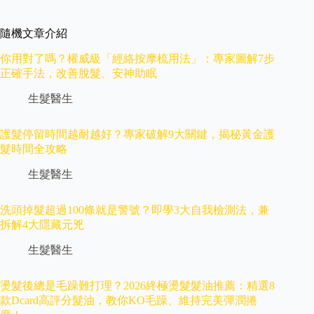
隨機文章介紹
你用對了嗎？權威級「經絡按摩梳用法」：專家圖解7步
正確手法，改善脫髮、安神助眠
生髮醫生
護髮停留時間越耐越好？專家破解9大關鍵，揭秘黃金護
髮時間全攻略
生髮醫生
洗頭掉髮超過100條就是警號？即學3大自我檢測法，兼
拆解4大隱藏元兇
生髮醫生
燙髮後總是毛躁難打理？2026終極燙髮髮油推薦：精選8
款Dcard高評分髮油，教你KO毛躁、維持完美彈潤捲