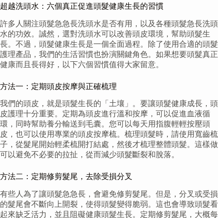
超越洗頭水：六個真正促進頭髮健康生長的習慣
許多人關注頭髮急急長洗頭水是否有用，以及各種頭髮急長洗頭
水的功效。誠然，選對洗頭水可以改善頭皮環境，幫助頭髮生
長。不過，頭髮健康生長是一個全面過程。除了使用合適的頭髮
護理產品，我們的生活習慣也扮演關鍵角色。如果想要頭髮真正
健康而且長得好，以下六個習慣值得大家留意。
方法一：定期頭皮按摩與正確梳理
我們的頭皮，就是頭髮生長的「土壤」。要讓頭髮健康成長，頭
皮護理十分重要。定期為頭皮進行溫和按摩，可以促進血液循
環，同時幫助養分輸送到毛囊。您可以每天用指腹輕輕按壓頭
皮，也可以使用專業的頭皮按摩梳。梳理頭髮時，請使用寬齒梳
子，從髮尾開始輕柔梳開打結處，然後才梳理整體頭髮。這樣做
可以避免不必要的拉扯，從而減少頭髮斷裂和脫落。
方法二：定期修剪髮尾，去除受損分叉
有些人為了讓頭髮急急長，會避免修剪髮尾。但是，分叉或受損
的髮尾會不斷向上開裂，使得頭髮變得脆弱。這也會導致頭髮看
起來缺乏活力，並且阻礙健康頭髮生長。定期修剪髮尾，大概每