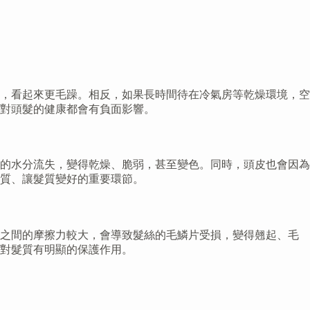
，看起來更毛躁。相反，如果長時間待在冷氣房等乾燥環境，空
對頭髮的健康都會有負面影響。
的水分流失，變得乾燥、脆弱，甚至變色。同時，頭皮也會因為
質、讓髮質變好的重要環節。
套之間的摩擦力較大，會導致髮絲的毛鱗片受損，變得翹起、毛
對髮質有明顯的保護作用。