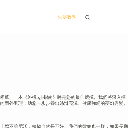
生髮教學
稻草」，本《終極5步指南》將是您的最佳選擇。我們將深入探
內而外調理，助您一步步養出絲滑亮澤、健康強韌的夢幻秀髮。
土壤不夠肥沃，植物自然長不好。我們的髮絲也一樣，如果長期