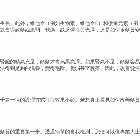
生長。此外，維他命（例如生物素、維他命E）和微量元素（例
就會導致髮絲脆弱、乾燥、缺乏彈性與光澤，這是如何令髮質變
腎臟的精氣充足，頭髮才會烏黑亮澤。如果腎氣不足，頭髮容易
法得到足夠的滋養，變得毛躁、脆弱甚至脫落。因此，改善髮質
千篇一律的護理方式往往效果不彰。若想真正看見如何改善髮質
髮質的重要第一步。透過簡單的自我檢測，您便可以像專業人士