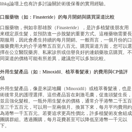
lihkg論壇上也有許多討論關於術後保養的實用經驗。
口服藥物（如：Finasteride）的每月開銷與購買渠道比較
口服藥物，例如非那雄胺（Finasteride），是許多植髮後朋友用
來穩定原生髮，並預防進一步脫髮的重要方式。這種藥物需要長
期服用，因此會產生持續的每月開銷。一般而言，一個月份的口
服藥費用大約介乎港幣五百至八百元。購買渠道方面，您可以選
擇在公立醫院藥房、私家診所或信譽良好的連鎖藥妝店購買。不
同渠道的價格可能有所差異，建議您可以多加比較。
外用生髮產品（如：Minoxidil、植萃養髮液）的費用與CP值評
估
外用生髮產品，像是米諾地爾（Minoxidil）或植萃養髮液，也是
術後常見的護理選擇。這些產品旨在刺激毛囊，促進頭髮生長，
並且強化髮根。一瓶外用生髮水的價格，通常介乎港幣二千五百
至三千五百元，可以用一至兩個月。換算下來，每月平均費用約
為港幣一千五百元。若要追求更高性價比，許多植髮術友會組成
團購群組。透過團購，每月花費甚至可以降低至港幣一千元以
下。