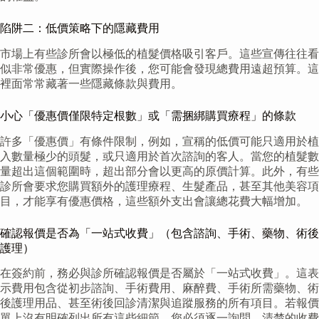
陷阱二：低價策略下的隱藏費用
市場上有些診所會以極低的植髮價格吸引客戶。這些宣傳往往看
似非常優惠，但實際操作後，您可能會發現總費用遠超預算。這
裡面常常藏著一些隱藏條款與費用。
小心「優惠價僅限特定根數」或「需捆綁購買療程」的條款
許多「優惠價」有條件限制，例如，宣稱的低價可能只適用於植
入數量極少的頭髮，或只適用於首次諮詢的客人。當您的植髮數
量超出這個範圍時，超出部分會以更高的原價計算。此外，有些
診所會要求您購買額外的護理療程、生髮產品，甚至其他美容項
目，才能享有優惠價格，這些額外支出會讓總花費大幅增加。
確認報價是否為「一站式收費」（包含諮詢、手術、藥物、術後
護理）
在簽約前，務必與診所確認報價是否屬於「一站式收費」。這表
示費用包含從初步諮詢、手術費用、麻醉費、手術所需藥物、術
後護理用品、甚至術後回診清潔與追蹤服務的所有項目。若報價
單上沒有明確列出所有這些細節，您必須逐一詢問。清楚的收費