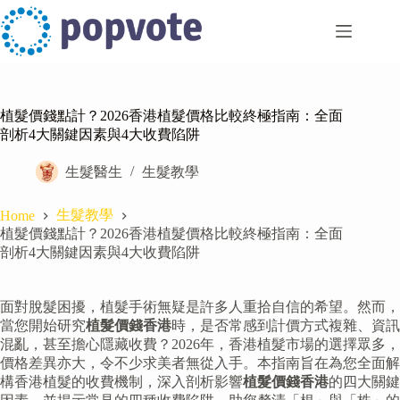
Skip
to
content
植髮價錢點計？2026香港植髮價格比較終極指南：全面
剖析4大關鍵因素與4大收費陷阱
生髮醫生
生髮教學
生髮教學
Home
植髮價錢點計？2026香港植髮價格比較終極指南：全面
剖析4大關鍵因素與4大收費陷阱
面對脫髮困擾，植髮手術無疑是許多人重拾自信的希望。然而，
當您開始研究
植髮價錢香港
時，是否常感到計價方式複雜、資訊
混亂，甚至擔心隱藏收費？2026年，香港植髮市場的選擇眾多，
價格差異亦大，令不少求美者無從入手。本指南旨在為您全面解
構香港植髮的收費機制，深入剖析影響
植髮價錢香港
的四大關鍵