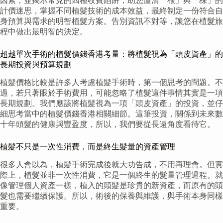
因素，並揭示常見的四種收費陷阱，助您釐清「根」與「株」的
計價迷思，掌握不同植髮技術的成本效益，最終制定一份符合自
身預算與需求的明智植髮方案。告別資訊不對等，讓您在植髮旅
程中做出最明智的決定。
超越單次手術的植髮價錢香港考量：將植髮視為「頭皮資產」的
長期投資與預算規劃
植髮價格比較是許多人考慮植髮手術時，第一個思考的問題。不
過，若只著眼於手術費用，可能忽略了植髮這件事情其實是一項
長期規劃。我們應該將植髮視為一項「頭皮資產」的投資，並仔
細思考當中的植髮價錢香港相關細節。這筆投資，關係到未來數
十年頭髮的健康與豐盈度，所以，我們要從長遠角度看待它。
植髮不只是一次性消費，而是終生髮量的資產管理
很多人會以為，植髮手術完成後就大功告成，不用再理會。但實
際上，植髮並非一次性消費，它是一個終生的髮量管理過程。就
像管理個人資產一樣，植入的頭髮是珍貴的新資產，而原有的頭
髮也需要繼續保護。所以，術後的保養與維護，與手術本身同樣
重要。