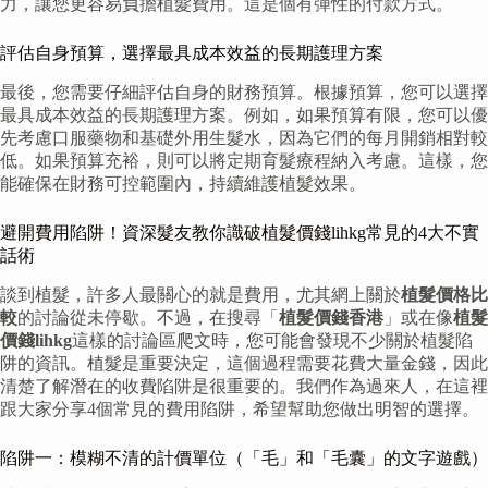
力，讓您更容易負擔植髮費用。這是個有彈性的付款方式。
評估自身預算，選擇最具成本效益的長期護理方案
最後，您需要仔細評估自身的財務預算。根據預算，您可以選擇
最具成本效益的長期護理方案。例如，如果預算有限，您可以優
先考慮口服藥物和基礎外用生髮水，因為它們的每月開銷相對較
低。如果預算充裕，則可以將定期育髮療程納入考慮。這樣，您
能確保在財務可控範圍內，持續維護植髮效果。
避開費用陷阱！資深髮友教你識破植髮價錢lihkg常見的4大不實
話術
談到植髮，許多人最關心的就是費用，尤其網上關於
植髮價格比
較
的討論從未停歇。不過，在搜尋「
植髮價錢香港
」或在像
植髮
價錢lihkg
這樣的討論區爬文時，您可能會發現不少關於植髮陷
阱的資訊。植髮是重要決定，這個過程需要花費大量金錢，因此
清楚了解潛在的收費陷阱是很重要的。我們作為過來人，在這裡
跟大家分享4個常見的費用陷阱，希望幫助您做出明智的選擇。
陷阱一：模糊不清的計價單位（「毛」和「毛囊」的文字遊戲）