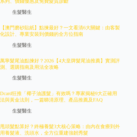
系列、價錢優惠及免費髮質診斷
生髮醫生
【澳門磨砂貼紙】點揀最好？一文看清6大關鍵：由客製
化設計、專業安裝到價錢的全方位指南
生髮醫生
萬寧髮尾油點揀好？2026【4大皇牌髮尾油推薦】實測評
測、選購指南及用法全攻略
生髮醫生
Dcard狂推「椰子油護髮」有效嗎？專家揭秘9大正確用
法與黃金法則，一篇睇清原理、產品推薦及FAQ
生髮醫生
甩頭髮點算好？終極養髮3大核心策略：由內在食療到外
用養髮液、洗頭水，全方位重建強韌秀髮