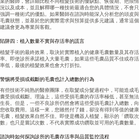
業的醫師，會詳細比較不同植髮技術的優缺點、恢復期、疤痕情
況以及成本，並且解釋哪一種技術最適合您的具體情況，不會只
強調一種術式的優點。如果醫師在諮詢時能深入分析您的頭皮與
毛囊狀態，並基於您的實際需求與預算提供多元建議，通常這個
建議會更為專業與客觀。
陷阱四：植入數量不實與存活率的謊言
植髮手術的最終效果，取決於實際植入的健康毛囊數量及其存活
率。即使診所承諾植入大量毛囊，如果這些毛囊品質不佳或存活
率低，最後的植髮效果也會大打折扣。
警惕將受損或截斷的毛囊也計入總數的行為
有些技術不純熟的醫療團隊，在取髮或分髮過程中，可能造成毛
囊受損或截斷。理論上，這些受損毛囊的存活率極低，甚至無法
生長。但是，一些不良診所仍然會將這些受損毛囊計入總數，向
您收取費用。這樣一來，您雖然付了錢，卻沒有得到等值的健康
毛囊，植髮效果自然不佳。即使是機器人植髮，顯示的「鑽取次
數」也只是嘗試次數，不代表實際成功鑽取並可用的毛囊數量。
諮詢時如何探詢診所的毛囊存活率與品質監控流程