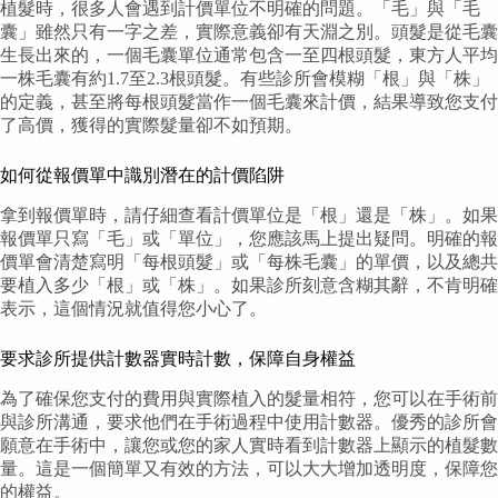
植髮時，很多人會遇到計價單位不明確的問題。「毛」與「毛
囊」雖然只有一字之差，實際意義卻有天淵之別。頭髮是從毛囊
生長出來的，一個毛囊單位通常包含一至四根頭髮，東方人平均
一株毛囊有約1.7至2.3根頭髮。有些診所會模糊「根」與「株」
的定義，甚至將每根頭髮當作一個毛囊來計價，結果導致您支付
了高價，獲得的實際髮量卻不如預期。
如何從報價單中識別潛在的計價陷阱
拿到報價單時，請仔細查看計價單位是「根」還是「株」。如果
報價單只寫「毛」或「單位」，您應該馬上提出疑問。明確的報
價單會清楚寫明「每根頭髮」或「每株毛囊」的單價，以及總共
要植入多少「根」或「株」。如果診所刻意含糊其辭，不肯明確
表示，這個情況就值得您小心了。
要求診所提供計數器實時計數，保障自身權益
為了確保您支付的費用與實際植入的髮量相符，您可以在手術前
與診所溝通，要求他們在手術過程中使用計數器。優秀的診所會
願意在手術中，讓您或您的家人實時看到計數器上顯示的植髮數
量。這是一個簡單又有效的方法，可以大大增加透明度，保障您
的權益。