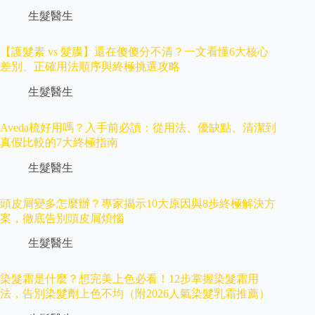
生髮醫生
【護髮素 vs 髮膜】還在傻傻分不清？一文看懂6大核心
差別、正確用法順序與終極挑選攻略
生髮醫生
Aveda梳好用嗎？入手前必讀：從用法、優缺點、清潔到
真假比較的7大終極指南
生髮醫生
頭皮屑變多怎麼辦？專家揭示10大原因與8步終極解決方
案，徹底告別頭皮屑煩惱
生髮醫生
染髮霜是什麼？想完美上色必看！12步掌握染髮霜用
法，告別染髮劑上色不均（附2026人氣染髮乳霜推薦）