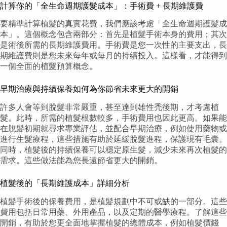
計算你的「全生命週期護髮成本」：手術費 + 長期維護費
要精準計算植髮的真實花費，我們應該考慮「全生命週期護髮成
本」。這個概念包含兩部分：首先是植髮手術本身的費用；其次
是術後所需的長期維護費用。手術費是您一次性的主要支出，長
期維護費則是您未來每年或每月的持續投入。這樣看，才能得到
一個全面的植髮預算概念。
早期治療與持續保養如何為你節省未來更大的開銷
許多人會等到脫髮非常嚴重，甚至達到雄性禿後期，才考慮植
髮。此時，所需的植髮根數較多，手術費用也因此更高。如果能
在脫髮初期就尋求專業評估，並配合早期治療，例如使用藥物或
進行生髮療程，這些措施有助於延緩脫髮進程，保護現有毛囊。
同時，植髮後的持續保養可以穩定原生髮，減少未來再次植髮的
需求。這些做法能為您長遠節省更大的開銷。
植髮後的「長期維護成本」詳細分析
植髮手術後的保養費用，是植髮規劃中不可或缺的一部分。這些
費用包括日常用藥、外用產品，以及定期的醫學療程。了解這些
開銷，有助於您更全面地掌握植髮的總體成本，例如植髮價錢