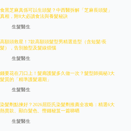
食黑芝麻真係可以生頭髮？中西醫拆解「芝麻長頭髮」
真相，附8大必讀食法與養髮秘訣
生髮醫生
高額頭救星！7款高額頭髮型男精選造型（含短髮/長
髮），告別臉型及髮線煩惱
生髮醫生
錢要花在刀口上！髮廊護髮多久做一次？髮型師揭秘3大
髮質的「精準護髮週期」
生髮醫生
染髮劑點揀好？2026屈臣氏染髮劑推薦全攻略：精選6大
熱賣款、顯白髮色、慳錢秘笈一篇睇晒
生髮醫生