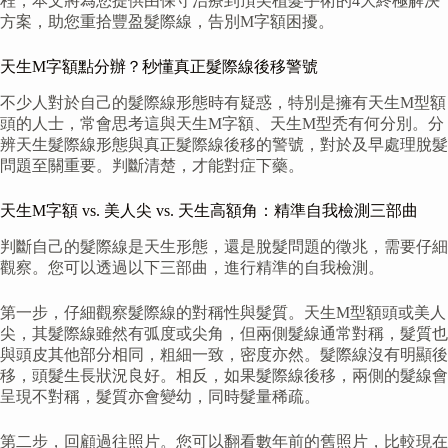
程，本文將為您提供由保守治療到頂尖植髮手術的4大終極解決
方案，助您重拾豐盈髮際線，告別M字額困擾。
天生M字額點分辦？秒懂真正髮際線後移警號
不少人對於自己的髮際線形態時有疑惑，特別是擁有天生M型額
頭的人士，常會思考這與天生M字額、天生M型秃有何分別。分
辨天生髮際線形態與真正髮際線後移的警號，對於及早處理脫髮
問題至關重要。判斷清楚，才能對症下藥。
天生M字額 vs. 美人尖 vs. 天生高額角：精準自我檢測三部曲
判斷自己的髮際線是天生形態，還是脫髮問題的徵兆，需要仔細
觀察。您可以透過以下三部曲，進行精準的自我檢測。
第一步，仔細觀察髮際線的對稱性與髮質。天生M型額頭或美人
尖，其髮際線雖然有弧度或尖角，但兩側髮線通常對稱，髮質也
與頭皮其他部分相同，粗細一致，密度亦然。髮際線沒有明顯後
移，頭髮生長狀況良好。相反，如果髮際線後移，兩側的髮線會
呈現不對稱，髮質亦會變幼，同時髮量稀疏。
第二步，回顧過往照片。您可以翻看數年前的舊照片，比較現在