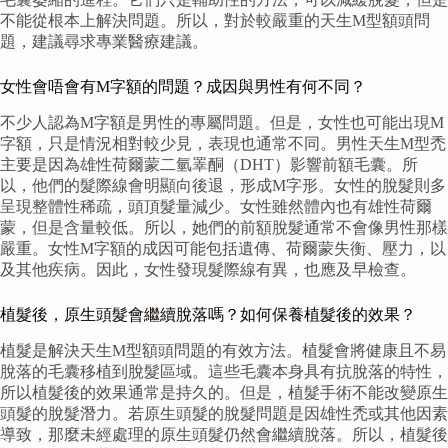
不能從根本上解決問題。所以，對於較嚴重的天生M型額頭問
題，建議尋求專業醫療建議。
女性會唔會有M字額的問題？成因與男性有何不同？
不少人認為M字額是男性的專屬問題。但是，女性也可能出現M
字額，只是情況相對較少見，表現也通常不同。男性天生M型禿
主要是因為雄性荷爾蒙二氫睪酮（DHT）影響前額毛囊。所
以，他們的髮際線會明顯向後退，形成M字形。女性的脫髮則多
呈現整體性稀疏，頭頂髮量減少。女性雖然體內也有雄性荷爾
蒙，但是含量較低。所以，她們的前額脫髮通常不會像男性那樣
嚴重。女性M字額的成因可能包括遺傳、荷爾蒙失衡、壓力，以
及其他疾病。因此，女性發現髮際線有異，也應及早檢查。
植髮後，原生頭髮會繼續脫落嗎？如何保養植髮後的效果？
植髮是解決天生M型額頭問題的有效方法。植髮會將健康且不易
脫落的毛囊移植到脫髮區域。這些毛囊本身具有抗脫落的特性，
所以植髮後的效果通常是持久的。但是，植髮手術不能改變原生
頭髮的脫髮潛力。若原生頭髮的脫髮問題是因雄性禿或其他因素
導致，那麼未經處理的原生頭髮仍然會繼續脫落。所以，植髮後