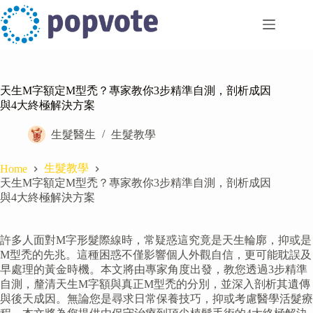
Skip
to
content
天生M字額定M型禿？專家教你3步精準自測，剖析成因
與4大終極解決方案
生髮醫生
生髮教學
生髮教學
Home
天生M字額定M型禿？專家教你3步精準自測，剖析成因
與4大終極解決方案
許多人面對M字形髮際線時，常疑惑這究竟是天生輪廓，抑或是
M型禿的先兆。這種困惑不僅影響個人外觀自信，更可能耽誤及
早處理的黃金時機。本文將由專家角度出發，教您透過3步精準
自測，釐清天生M字額與真正M型禿的分別，並深入剖析其遺傳
與後天成因。無論您是尋求日常保養技巧，抑或考慮醫學活髮療