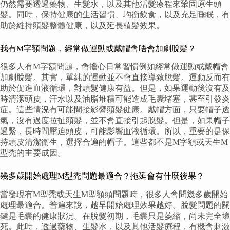
仍然需要透過藥物、生髮水，以及其他活髮療程來鞏固原生頭
髮。同時，保持健康的生活習慣、均衡飲食，以及充足睡眠，有
助於維持頭髮整體健康，以及延長植髮效果。
我有M字額問題，經常做運動或戴帽會唔會加劇脫髮？
很多人有M字額問題，會擔心日常習慣例如經常做運動或戴帽會
加劇脫髮。其實，單純的運動並不會直接導致脫髮。運動反而有
助於促進血液循環，對頭髮健康有益。但是，如果運動後沒有及
時清潔頭皮，汗水以及油脂堆積可能造成毛囊堵塞，甚至引發炎
症。這些情況有可能間接影響頭髮健康。戴帽方面，只要帽子透
氣，沒有過度拉扯頭髮，並不會直接引起脫髮。但是，如果帽子
過緊，長時間壓迫頭皮，可能影響血液循環。所以，重要的是保
持頭皮清潔衛生，選擇合適的帽子。這些都不是M字額或天生M
型禿的主要成因。
幾多歲開始處理M型禿問題最適合？拖延會有什麼後果？
當發現有M型禿或天生M型額頭問題時，很多人會問幾多歲開始
處理最適合。普遍來說，越早開始處理效果越好。脫髮問題的關
鍵是毛囊的健康狀況。在脫髮初期，毛囊只是萎縮，尚未完全壞
死。此時，透過藥物、生髮水，以及其他活髮療程，有機會刺激