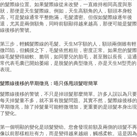
的髮際線位置。如果髮際線從未改變，一直維持相同高度與形
狀，那便是天生髮際線。例如，天生高額角的人，額頭本身較
高，可是髮線通常平整飽滿，毛髮濃密。但假如髮際線逐年後
退，尤其是兩側額角，同時前額顯得越來越高，那便可能是髮際
線後移的警號。
第三步，輕觸髮際線的毛髮。天生M字額的人，額頭兩側雖有輕
微凹陷，但觸摸之下，毛髮依然粗壯，密度正常。如果您的髮際
線毛髮變得細軟、脆弱，如同嬰兒的胎毛，甚至難以長長，這通
常代表毛囊已開始萎縮，是脫髮的典型徵兆，亦是天生M型秃的
表現。
髮際線後移的早期徵兆：唔只係甩頭髮咁簡單
髮際線後移的警號，不只是掉頭髮那麼簡單。許多人誤以為只要
每天掉髮量不多，就不算有脫髮問題。其實不然，髮際線後移的
早期徵兆，除了掉髮量可能輕微增加，更重要的是頭髮本身出現
了變化。
第一個明顯的變化是頭髮變幼。您會發現前額及兩側的頭髮不再
像以前那樣粗壯有力，而是變得越來越細，觸感柔軟。這是因為