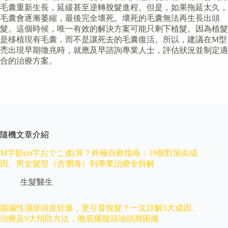
毛囊重新生長，延緩甚至逆轉脫髮進程。但是，如果拖延太久，
毛囊會逐漸萎縮，最後完全壞死。壞死的毛囊無法再生長出頭
髮。這個時候，唯一有效的解決方案可能只剩下植髮。因為植髮
是移植現有毛囊，而不是讓死去的毛囊復活。所以，建議在M型
禿出現早期徵兆時，就應及早諮詢專業人士，評估狀況並制定適
合的治療方案。
隨機文章介紹
M字額(m字おでこ)點算？終極自救指南：19個對策由成
因、男女髮型（含瀏海）到專業治療全拆解
生髮醫生
脂漏性濕疹頭皮狂爆，更引發脫髮？一文詳解5大成因、
治療及9大預防方法，徹底擺脫頭油頭屑困擾