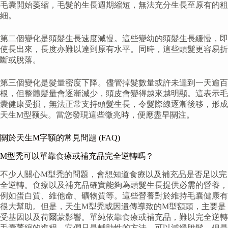
毛囊開始萎縮，毛髮的生長週期縮短，無法充分生長至原有的粗
細。
第二個變化是頭髮生長速度減慢。這些變幼的頭髮生長緩慢，即
使長出來，長度亦難以達到原有水平。同時，這些頭髮更容易折
斷或脫落。
第三個變化是髮量密度下降。儘管掉髮數量或許未達到一天逾百
根，但整體髮量會逐漸減少，頭皮會變得越來越明顯。這表示毛
囊健康受損，無法正常支持頭髮生長，令髮際線逐漸後移，形成
天生M型额头。當您發現這些徵兆時，便應盡早關注。
關於天生M字額的常見問題 (FAQ)
M型禿可以單靠食療或補充品完全逆轉嗎？
不少人關心M型禿的問題，會想知道食療以及補充品是否足以完
全逆轉。食療以及補充品確實能夠為頭髮生長提供必需的營養，
例如蛋白質、維他命、礦物質等。這些營養對於維持毛囊健康有
很大幫助。但是，天生M型禿或因遺傳導致的M型額頭，主要是
受基因以及荷爾蒙影響。單純依靠食療或補充品，難以完全逆轉
毛囊萎縮的進程。它們只是輔助性的方法，可以減緩脫髮，但是