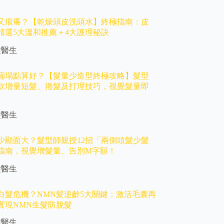
又痕癢？【乾燥頭皮洗頭水】終極指南：皮
精選5大溫和推薦＋4大護理秘訣
髮醫生
扁塌點算好？【髮量少造型終極攻略】髮型
5款增量短髮、捲髮及打理技巧，視覺髮量即
髮醫生
少顯面大？髮型師親授12招「兩側頭髮少髮
指南，視覺增髮量、告別M字額！
髮醫生
白髮危機？NMN髪逆齡5大關鍵：激活毛囊再
實現NMN生髮防脫髮
髮醫生