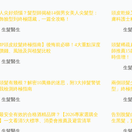
人尖好煩惱？髮型師揭秘14個男女美人尖髮型：
頭皮乾燥
飾臉型到終極隱藏，一篇全攻略！
膚科護士
生髮醫生
生
MP頭皮紋髮終極指南】後悔前必睇！4大重點深度
頭髮稀疏
價錢、風險及與植髮比較
師推薦1
時倍增！
生髮醫生
生
頭髮有幾根？解密10萬條的迷思，附3大掉髮警號
兩側頭髮
我檢測終極指南
型」終極
生髮醫生
生
最安全有效的合格酒精品牌？【2026專家選購全
告別脫髮
】一文看清5大標準、消委會推薦及避雷清單
生黑髮，
生髮醫生
生