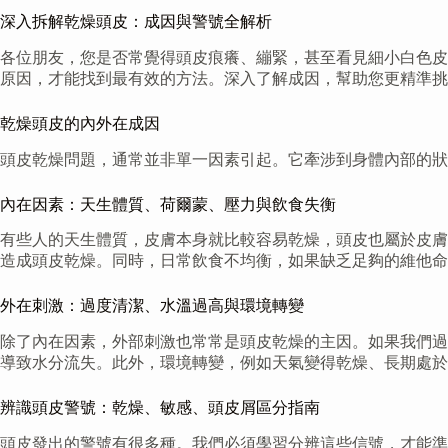
深入拆解乾燥頭皮：成因與警號全解析
各位朋友，您是否常覺得頭皮痕癢、繃緊，甚至看見細小白色皮
原因，才能找到最有效的方法。深入了解成因，幫助您更精準挑
乾燥頭皮的內外在成因
頭皮乾燥問題，通常並非單一因素引起。它牽涉到身體內部的狀
內在因素：天生體質、荷爾蒙、壓力與飲食失衡
有些人的天生體質，皮膚本身就比較容易乾燥，頭皮也屬於皮膚
造成頭皮乾燥。同時，日常飲食不均衡，如果缺乏足夠的維他命
外在刺激：過度清潔、水溫過高與環境轉變
除了內在因素，外部刺激也常常是頭皮乾燥的主因。如果我們過
導致水分流失。此外，環境轉變，例如天氣變得乾燥、長期處於
辨識頭皮警號：乾燥、敏感、頭皮屑區分指南
頭皮發出的警號有很多種。我們必須學習分辨這些信號，才能準