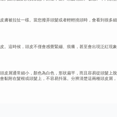
像皮膚被拉扯一樣。當您撥弄頭髮或者輕輕撓頭時，會看到很多
皮。這時候，頭皮不僅會感覺緊繃、痕癢，甚至會出現泛紅現象
頭皮屑通常細小，顏色為白色，形狀扁平，而且容易從頭髮上脫
會黏附在髮根或頭髮上，不容易抖落。分辨清楚這兩種頭皮屑，