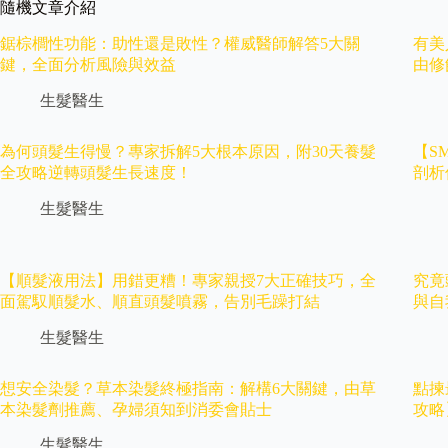
隨機文章介紹
鋸棕櫚性功能：助性還是敗性？權威醫師解答5大關
有美
鍵，全面分析風險與效益
由修
生髮醫生
為何頭髮生得慢？專家拆解5大根本原因，附30天養髮
【S
全攻略逆轉頭髮生長速度！
剖析
生髮醫生
【順髮液用法】用錯更糟！專家親授7大正確技巧，全
究竟
面駕馭順髮水、順直頭髮噴霧，告別毛躁打結
與自
生髮醫生
想安全染髮？草本染髮終極指南：解構6大關鍵，由草
點揀
本染髮劑推薦、孕婦須知到消委會貼士
攻略
生髮醫生