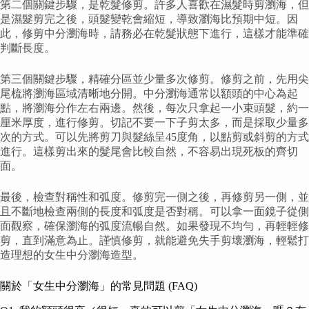
第二個關鍵步驟，是乾髮修剪。許多人喜歡在濕髮時剪瀏海，但
是濕髮剪完之後，頭髮變乾會縮短，導致瀏海比預期中短。因
此，修剪中分瀏海時，請務必在乾髮狀態下進行，這樣才能準確
判斷長度。
第三個關鍵步驟，精確分區並少量多次修剪。修剪之前，先用尖
尾梳將瀏海區域清晰地分開。中分瀏海通常以額頭的中心為起
點，將瀏海分作左右兩邊。然後，每次只拿起一小束頭髮，約一
厘米厚度，進行修剪。切記不要一下子剪太多，而是採取少量多
次的方式。可以先將剪刀與髮絲呈45度角，以點剪或斜剪的方式
進行。這樣剪出來的髮尾會比較自然，不容易出現死板的齊切
面。
最後，檢查對稱性和弧度。修剪完一側之後，再修剪另一側，並
且不斷地檢查兩側的長度和弧度是否對稱。可以拿一面鏡子從側
面觀察，確保瀏海的弧度流暢自然。如果發現不均勻，再輕輕修
剪，直到滿意為止。謹慎修剪，就能避免失手剪壞瀏海，輕鬆打
造理想的女生中分瀏海造型。
關於「女生中分瀏海」的常見問題 (FAQ)