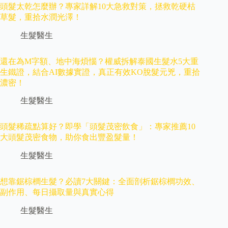
頭髮太乾怎麼辦？專家詳解10大急救對策，拯救乾硬枯
草髮，重拾水潤光澤！
生髮醫生
還在為M字額、地中海煩惱？權威拆解泰國生髮水5大重
生鐵證，結合AI數據實證，真正有效KO脫髮元兇，重拾
濃密！
生髮醫生
頭髮稀疏點算好？即學「頭髮茂密飲食」：專家推薦10
大頭髮茂密食物，助你食出豐盈髮量！
生髮醫生
想靠鋸棕櫚生髮？必讀7大關鍵：全面剖析鋸棕櫚功效、
副作用、每日攝取量與真實心得
生髮醫生