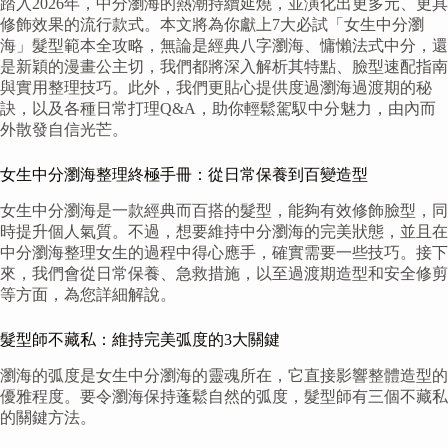
踏入2026年，中分瀏海的熱潮持續延燒，並演化出更多元、更具
修飾效果的流行款式。本文將為你獻上7大必試「女生中分瀏
海」髮型範本全攻略，無論是經典八字瀏海、慵懶法式中分，還
是新穎的漫畫公主切，我們都將深入解析其特點、臉型速配指南
與實用整理技巧。此外，我們更貼心提供度過瀏海過渡期的秘
訣，以及各種日常打理Q&A，助你輕鬆駕馭中分魅力，由內而
外散發自信光芒。
女生中分瀏海整理終極手冊：從日常保養到百變造型
女生中分瀏海是一款經典而百搭的髮型，能夠有效修飾臉型，同
時提升個人氣質。不過，想要維持中分瀏海的完美狀態，並且在
中分瀏海整理女生的過程中得心應手，確實需要一些技巧。接下
來，我們會從日常保養、急救措施，以至過渡期造型和安全修剪
等方面，為您詳細解說。
髮型師不藏私：維持完美弧度的3大關鍵
瀏海的弧度是女生中分瀏海的靈魂所在，它直接影響整體造型的
優雅程度。要令瀏海保持蓬鬆自然的弧度，髮型師有三個不藏私
的關鍵方法。