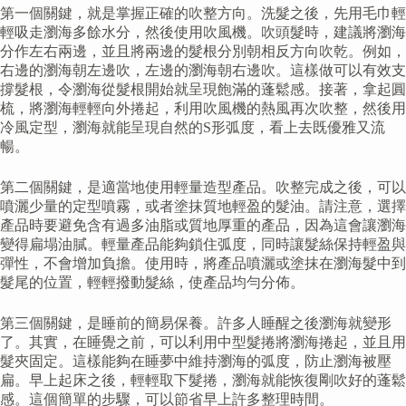
第一個關鍵，就是掌握正確的吹整方向。洗髮之後，先用毛巾輕
輕吸走瀏海多餘水分，然後使用吹風機。吹頭髮時，建議將瀏海
分作左右兩邊，並且將兩邊的髮根分別朝相反方向吹乾。例如，
右邊的瀏海朝左邊吹，左邊的瀏海朝右邊吹。這樣做可以有效支
撐髮根，令瀏海從髮根開始就呈現飽滿的蓬鬆感。接著，拿起圓
梳，將瀏海輕輕向外捲起，利用吹風機的熱風再次吹整，然後用
冷風定型，瀏海就能呈現自然的S形弧度，看上去既優雅又流
暢。
第二個關鍵，是適當地使用輕量造型產品。吹整完成之後，可以
噴灑少量的定型噴霧，或者塗抹質地輕盈的髮油。請注意，選擇
產品時要避免含有過多油脂或質地厚重的產品，因為這會讓瀏海
變得扁塌油膩。輕量產品能夠鎖住弧度，同時讓髮絲保持輕盈與
彈性，不會增加負擔。使用時，將產品噴灑或塗抹在瀏海髮中到
髮尾的位置，輕輕撥動髮絲，使產品均勻分佈。
第三個關鍵，是睡前的簡易保養。許多人睡醒之後瀏海就變形
了。其實，在睡覺之前，可以利用中型髮捲將瀏海捲起，並且用
髮夾固定。這樣能夠在睡夢中維持瀏海的弧度，防止瀏海被壓
扁。早上起床之後，輕輕取下髮捲，瀏海就能恢復剛吹好的蓬鬆
感。這個簡單的步驟，可以節省早上許多整理時間。