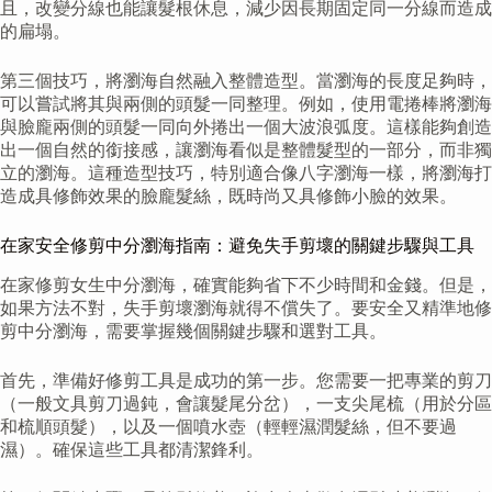
且，改變分線也能讓髮根休息，減少因長期固定同一分線而造成
的扁塌。
第三個技巧，將瀏海自然融入整體造型。當瀏海的長度足夠時，
可以嘗試將其與兩側的頭髮一同整理。例如，使用電捲棒將瀏海
與臉龐兩側的頭髮一同向外捲出一個大波浪弧度。這樣能夠創造
出一個自然的銜接感，讓瀏海看似是整體髮型的一部分，而非獨
立的瀏海。這種造型技巧，特別適合像八字瀏海一樣，將瀏海打
造成具修飾效果的臉龐髮絲，既時尚又具修飾小臉的效果。
在家安全修剪中分瀏海指南：避免失手剪壞的關鍵步驟與工具
在家修剪女生中分瀏海，確實能夠省下不少時間和金錢。但是，
如果方法不對，失手剪壞瀏海就得不償失了。要安全又精準地修
剪中分瀏海，需要掌握幾個關鍵步驟和選對工具。
首先，準備好修剪工具是成功的第一步。您需要一把專業的剪刀
（一般文具剪刀過鈍，會讓髮尾分岔），一支尖尾梳（用於分區
和梳順頭髮），以及一個噴水壺（輕輕濕潤髮絲，但不要過
濕）。確保這些工具都清潔鋒利。