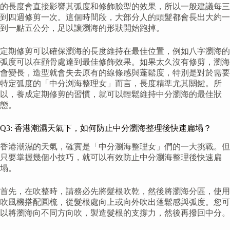
的長度會直接影響其弧度和修飾臉型的效果，所以一般建議每三
到四週修剪一次。這個時間段，大部分人的頭髮都會長出大約一
到一點五公分，足以讓瀏海的形狀開始跑掉。
定期修剪可以確保瀏海的長度維持在最佳位置，例如八字瀏海的
弧度可以在顴骨處達到最佳修飾效果。如果太久沒有修剪，瀏海
會變長，造型就會失去原有的線條感與蓬鬆度，特別是對於需要
特定弧度的「中分浏海整理女」而言，長度精準尤其關鍵。所
以，養成定期修剪的習慣，就可以輕鬆維持中分瀏海的最佳狀
態。
Q3: 香港潮濕天氣下，如何防止中分瀏海整理後快速扁塌？
香港潮濕的天氣，確實是「中分瀏海整理女」們的一大挑戰。但
只要掌握幾個小技巧，就可以有效防止中分瀏海整理後快速扁
塌。
首先，在吹整時，請務必先將髮根吹乾，然後將瀏海分區，使用
吹風機搭配圓梳，從髮根處向上或向外吹出蓬鬆感與弧度。您可
以將瀏海向不同方向吹，製造髮根的支撐力，然後再撥回中分。