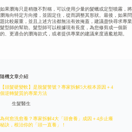
如果瀏海只是稍微不對稱，可以使用少量的髮蠟或定型噴霧，將
瀏海向特定方向撥，並固定住，從而調整其形狀。最後，如果問
題比較嚴重，並且上述方法都無法有效掩蓋，建議盡快尋求專業
髮型師的幫助。髮型師可以根據現有長度，為您修剪成一個新
的、更適合的瀏海款式，或者提供專業的建議來度過尷尬期。
隨機文章介紹
【頭髮硬變軟】是脫髮警號？專家拆解5大根本原因＋4
個逆轉髮質的專業方法
生髮醫生
為何愈洗愈養？專家拆解4大「頭會養」成因＋4步止癢
秘訣，根治你的「頭一直養」！