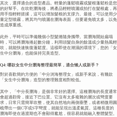
其次，選擇適合的造型產品。輕量的蓬鬆噴霧或髮根蓬鬆粉是您
的好幫手。在吹乾瀏海後，將產品輕輕噴灑或拍打在髮根處，再
用手指輕輕搓揉，這可以增加髮根的支撐力。最後，可以使用少
量定型噴霧，將其均勻噴灑在瀏海表面，但要避免噴太多，以免
造成厚重感。
此外，平時可以準備幾個小型髮捲隨身攜帶。當瀏海開始扁塌
時，可以將瀏海捲起數分鐘，利用頭髮自身的餘溫或少量熱風輕
吹，就能快速恢復蓬鬆度。這樣即使在潮濕的環境下，您的「女
生中分瀏海」也能保持完美造型。
Q4: 哪款女生中分瀏海整理最簡單，適合懶人或新手？
對於喜歡簡約方便的「中分浏海整理女」或新手來說，有幾款
「女生中分瀏海」造型的整理難度相對較低。
其中，「中分長瀏海」是個非常好的選擇。這種瀏海的長度通常
會超過顴骨，接近下巴位置。它沒有太多複雜的層次或彎度要
求，日常只需簡單吹整，使其自然地向兩側垂墜，或者稍微用圓
梳帶出一個C字或S字彎度，就能呈現出溫柔氣質。這種長度的
瀏海即使在過渡期也不會顯得尷尬，很容易就能融入整體髮型。