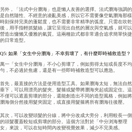
另外，「法式中分瀏海」也是懶人友善的選擇。法式瀏海強調的
是自然隨性、不經意的凌亂美感，所以它不需要像空氣瀏海那樣
時刻保持完美的蓬鬆度，也不需要非常精準的弧度。只需在吹乾
後，用手指輕抓髮絲，讓它呈現出自然的層次與空氣感，就可以
營造出慵懶又優雅的氣質。這兩種款式都非常適合追求簡單快捷
的日常造型。
Q5: 如果「女生中分瀏海」不幸剪壞了，有什麼即時補救造型？
萬一「女生中分瀏海」不小心剪壞了，例如剪得太短或長度不均
勻，不必過於焦慮，還是有一些即時補救造型可以應急。
首先，最直接的方法是使用造型工具。如果瀏海太短，無法自然
垂下，可以用漂亮的髮夾、髮箍或髮帶將瀏海夾起或固定住。這
不僅可以遮蓋剪壞的部分，還能創造出不同的造型風格，例如將
瀏海側分然後用髮夾固定，或直接用髮箍將所有瀏海往後壓。
其次，可以改變頭髮的分線，將中分改成大旁分，利用較長一側
的頭髮覆蓋較短或剪壞的部分。這個方法對於「中分浏海整理
女」來說，可以在短時間內改變視覺效果，減少不完美感。