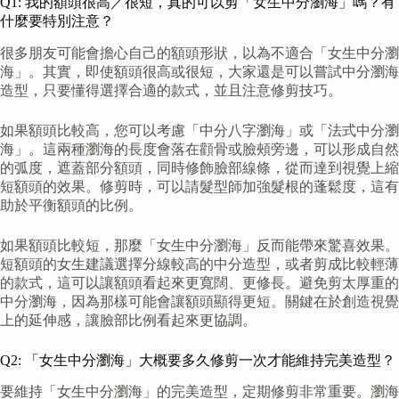
Q1: 我的額頭很高／很短，真的可以剪「女生中分瀏海」嗎？有
什麼要特別注意？
很多朋友可能會擔心自己的額頭形狀，以為不適合「女生中分瀏
海」。其實，即使額頭很高或很短，大家還是可以嘗試中分瀏海
造型，只要懂得選擇合適的款式，並且注意修剪技巧。
如果額頭比較高，您可以考慮「中分八字瀏海」或「法式中分瀏
海」。這兩種瀏海的長度會落在顴骨或臉頰旁邊，可以形成自然
的弧度，遮蓋部分額頭，同時修飾臉部線條，從而達到視覺上縮
短額頭的效果。修剪時，可以請髮型師加強髮根的蓬鬆度，這有
助於平衡額頭的比例。
如果額頭比較短，那麼「女生中分瀏海」反而能帶來驚喜效果。
短額頭的女生建議選擇分線較高的中分造型，或者剪成比較輕薄
的款式，這可以讓額頭看起來更寬闊、更修長。避免剪太厚重的
中分瀏海，因為那樣可能會讓額頭顯得更短。關鍵在於創造視覺
上的延伸感，讓臉部比例看起來更協調。
Q2: 「女生中分瀏海」大概要多久修剪一次才能維持完美造型？
要維持「女生中分瀏海」的完美造型，定期修剪非常重要。瀏海