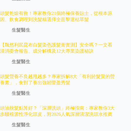
頭髮乾燥有救！專家教你21個終極保養貼士，從根本原
因、飲食調理到洗髮精選擇全面擊退枯草髮
生髮醫生
【飄然利尻昆布白髮染色護髮膏實測】安全嗎？一文看
清消委會報告、成分解構及12大專業染護秘訣
生髮醫生
頭髮營養不良越甩越多？專家拆解8大「有利於髮質的營
養素」，食對了養出強韌豐盈秀髮
生髮醫生
頭油脫髮點算好？「深層洗頭」終極指南：專家教你3大
步驟根源性淨化頭皮，附2026人氣深層清潔洗頭水推薦
生髮醫生