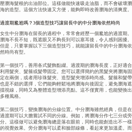
壓瀏海髮根的出油部位。這樣做能快速吸走油脂，而不會破壞瀏
海的造型。這個方法快速又方便，能夠即時改善瀏海的清爽度。
過渡期尷尬嗎？3個造型技巧讓留長中的中分瀏海依然時尚
女生中分瀏海在留長的過程中，常常會經歷一個尷尬的過渡期。
瀏海不長不短，既遮眼又不夠長到可以塞耳後，令人感到困擾。
但是，只要掌握以下三個造型技巧，就能讓留長中的中分瀏海依
然時尚有型。
第一個技巧，善用各式髮飾點綴。過渡期的瀏海長度，正好適合
利用髮夾、髮箍或髮帶固定。您可以選擇簡約的黑髮夾將瀏海固
定在兩側，或者用珍珠髮夾、造型髮夾增添時尚感。髮箍和髮帶
也是不錯的選擇，它們能夠輕鬆地將瀏海向後固定，避免瀏海遮
擋視線，同時又為整體造型增添亮點。這不僅實用，也能變換出
多種風格。
第二個技巧，變換瀏海的分線位置。中分瀏海雖然經典，但是在
過渡期可以大膽嘗試不同的分線。例如，將瀏海分作七三分或旁
分。這樣做可以避免瀏海總是落在眼前，同時也能創造出不一樣
的視覺效果。旁分瀏海可以柔和臉部線條，看起來更加溫柔。而