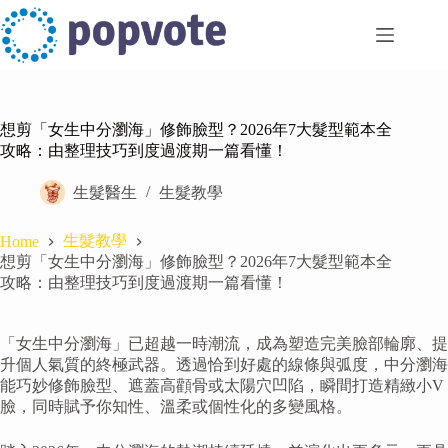
Skip
to
content
想剪「女生中分瀏海」修飾臉型？2026年7大髮型範本全
攻略：由整理技巧到度過渡期一篇看懂！
生髮醫生
生髮教學
生髮教學
Home
想剪「女生中分瀏海」修飾臉型？2026年7大髮型範本全
攻略：由整理技巧到度過渡期一篇看懂！
「女生中分瀏海」已超越一時潮流，成為塑造完美臉部輪廓、提
升個人氣質的終極武器。透過恰到好處的線條與弧度，中分瀏海
能巧妙修飾臉型、遮蓋高顴骨或太陽穴凹陷，瞬間打造精緻小V
臉，同時賦予你知性、溫柔或個性化的多變風格。