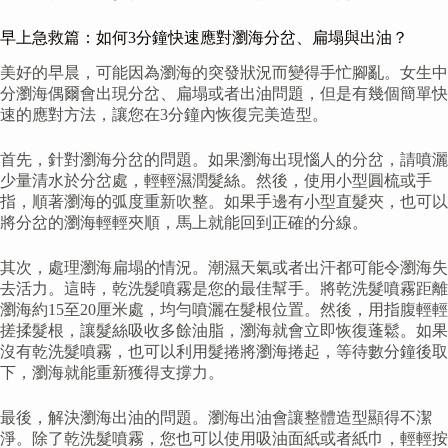
早上急救篇：如何3分鐘快速應對瀏海分岔、扁塌與出油？
美好的早晨，可能因為瀏海的突發狀況而變得手忙腳亂。女生中
分瀏海偶爾會出現分岔、扁塌或者出油問題，但是有幾個簡單快
速的應對方法，讓您在3分鐘內恢復完美造型。
首先，針對瀏海分岔的問題。如果瀏海出現惱人的分岔，請噴灑
少量清水於分岔處，輕輕濕潤髮絲。然後，使用小型圓梳或手
指，順著瀏海的弧度重新吹整。如果手邊有小型直髮夾，也可以
將分岔的瀏海輕輕夾順，馬上就能回到正確的分線。
其次，處理瀏海扁塌的情況。潮濕天氣或者出汗都可能令瀏海失
去活力。這時，乾洗髮噴霧是您的最佳幫手。將乾洗髮噴霧距離
瀏海約15至20厘米處，均勻噴灑在髮根位置。然後，用指腹輕輕
搓揉髮根，讓髮絲吸收多餘油脂，瀏海就會立即恢復蓬鬆。如果
沒有乾洗髮噴霧，也可以利用髮捲將瀏海捲起，等待數分鐘後取
下，瀏海就能重新獲得支撐力。
最後，解決瀏海出油的問題。瀏海出油會讓整體造型顯得不潔
淨。除了乾洗髮噴霧，您也可以使用吸油面紙或者紙巾，輕輕按