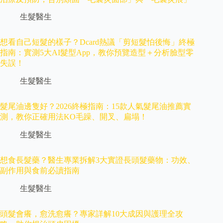
生髮醫生
想看自己短髮的樣子？Dcard熱議「剪短髮怕後悔」終極
指南：實測5大AI髮型App，教你預覽造型＋分析臉型零
失誤！
生髮醫生
髮尾油邊隻好？2026終極指南：15款人氣髮尾油推薦實
測，教你正確用法KO毛躁、開叉、扁塌！
生髮醫生
想食長髮藥？醫生專業拆解3大實證長頭髮藥物：功效、
副作用與食前必讀指南
生髮醫生
頭髮會癢，愈洗愈癢？專家詳解10大成因與護理全攻