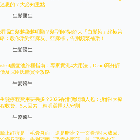
迷思的 7 大必知重點
生髮醫生
煩惱白髮越染越明顯？髮型師揭秘7大「白髮染」終極策
略：教你染對亞麻灰、亞麻棕，告別頻繁補染！
生髮醫生
isleaf護髮油終極指南：專家實測4大用法，Dcard高分評
價及屈臣氏購買全攻略
生髮醫生
生髮療程費用要幾多？2026香港價錢懶人包：拆解4大療
程收費、5大因素＋精明選擇3大守則
生髮醫生
臉上紅疹是「毛囊炎面」還是暗瘡？一文看清4大成因、
治療及預防，告別頑固「毛囊炎面部」與「毛囊炎痕」