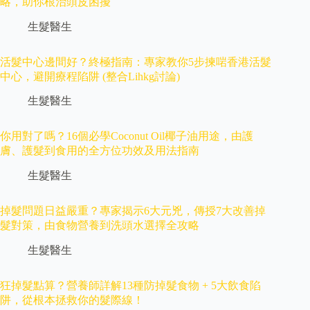
略，助你根治頭皮困擾
生髮醫生
活髮中心邊間好？終極指南：專家教你5步揀啱香港活髮
中心，避開療程陷阱 (整合Lihkg討論)
生髮醫生
你用對了嗎？16個必學Coconut Oil椰子油用途，由護
膚、護髮到食用的全方位功效及用法指南
生髮醫生
掉髮問題日益嚴重？專家揭示6大元兇，傳授7大改善掉
髮對策，由食物營養到洗頭水選擇全攻略
生髮醫生
狂掉髮點算？營養師詳解13種防掉髮食物 + 5大飲食陷
阱，從根本拯救你的髮際線！