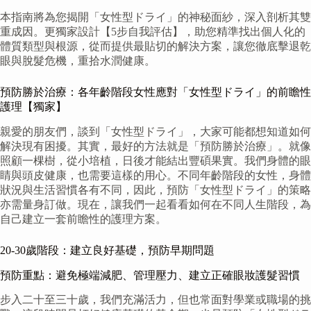
本指南將為您揭開「女性型ドライ」的神秘面紗，深入剖析其雙
重成因。更獨家設計【5步自我評估】，助您精準找出個人化的
體質類型與根源，從而提供最貼切的解決方案，讓您徹底擊退乾
眼與脫髮危機，重拾水潤健康。
預防勝於治療：各年齡階段女性應對「女性型ドライ」的前瞻性
護理【獨家】
親愛的朋友們，談到「女性型ドライ」，大家可能都想知道如何
解決現有困擾。其實，最好的方法就是「預防勝於治療」。就像
照顧一棵樹，從小培植，日後才能結出豐碩果實。我們身體的眼
睛與頭皮健康，也需要這樣的用心。不同年齡階段的女性，身體
狀況與生活習慣各有不同，因此，預防「女性型ドライ」的策略
亦需量身訂做。現在，讓我們一起看看如何在不同人生階段，為
自己建立一套前瞻性的護理方案。
20-30歲階段：建立良好基礎，預防早期問題
預防重點：避免極端減肥、管理壓力、建立正確眼妝護髮習慣
步入二十至三十歲，我們充滿活力，但也常面對學業或職場的挑