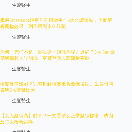
生髮醫生
服用Finasteride治療前列腺增生？6大必讀重點，全面解
析藥物效果、副作用與永久風險
生髮醫生
為何「禿仔不是」從勸導一姐淪為塌方退網？3大面向深
度解構其人設崩塌、富哥爭議與高流量密碼
生髮醫生
植髮要等幾耐？完整拆解植髮後黃金恢復期、生長時間
表與3大關鍵因素
生髮醫生
【女人髮線高】點算？一文看清女正常髮線標準、成因
及12大改善策略