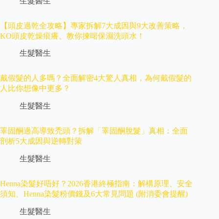
生髮醫生
【頭皮過乾全攻略】專家拆解7大成因與9大改善策略，
KO頭皮乾燥痕癢、教你揀啱保濕洗頭水！
生髮醫生
戴假髮的人多嗎？全面解密4大驚人真相，為何戴假髮的
人比你想像中更多？
生髮醫生
睪固酮過高導致禿頭？拆解「睪固酮脫髮」真相：全面
剖析5大成因與逆轉對策
生髮醫生
Henna染髮好唔好？2026香港終極指南：解構原理、安全
須知、Henna染髮粉價錢及6大常見問題 (附消委會提醒)
生髮醫生