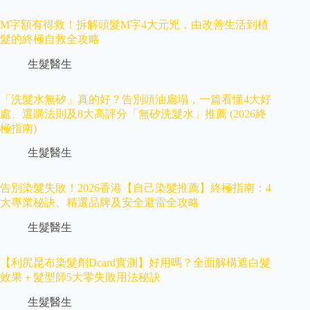
M字額有得救！拆解頭髮M字4大元兇，由改善生活到植
髮的終極自救全攻略
生髮醫生
「洗髮水無矽」真的好？告別頭油扁塌，一篇看懂4大好
處、選購法則及8大高評分「無矽洗髮水」推薦 (2026終
極指南)
生髮醫生
告別染髮失敗！2026香港【自己染髮推薦】終極指南：4
大專業秘訣、精選品牌及安全避雷全攻略
生髮醫生
【利尻昆布染髮劑Dcard實測】好用嗎？全面解構遮白髮
效果＋髮型師5大零失敗用法秘訣
生髮醫生