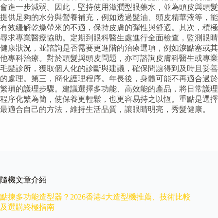
會進一步減弱。因此，堅持使用滋潤型眼藥水，並為頭皮與頭髮
提供足夠的水分與營養補充，例如透過髮油、頭皮精華液等，能
有效緩解乾燥帶來的不適，保持皮膚的彈性與舒適。其次，積極
尋求專業醫療協助。定期到眼科醫生處進行全面檢查，監測眼睛
健康狀況，並諮詢是否需要更進階的治療選項，例如淚點塞或其
他專科治療。對於頭髮與頭皮問題，亦可諮詢皮膚科醫生或專業
毛髮診所，獲取個人化的診斷與建議，確保問題得到及時且妥善
的處理。第三，簡化護理程序。年長後，身體可能不再適合過於
繁瑣的護理步驟。建議選擇多功能、高效能的產品，將日常護理
程序化繁為簡，使保養更輕鬆，也更容易持之以恆。重點是選擇
最適合自己的方法，維持生活品質，讓眼睛明亮，秀髮健康。
隨機文章介紹
點揀多功能造型器？2026香港4大造型機推薦、技術比較
及選購終極指南