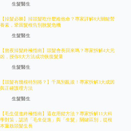
生髮醫生
【掉髮必睇】掉頭髮吃什麼維他命？專家詳解8大關鍵營
養素，鞏固髮根告別脫髮危機
生髮醫生
【熬夜掉髮終極指南】頭髮會長回來嗎？專家拆解4大元
凶，授你8大方法成功恢復髮量
生髮醫生
【頭髮有幾根特別捲？】千萬別亂拔！專家拆解3大成因
與正確護理方法
生髮醫生
【毛生促進終極指南】還在用錯方法？專家拆解11大科
學對策，認清「毛生促進」與「生髮」關鍵區別，從根
本重啟頭髮生長