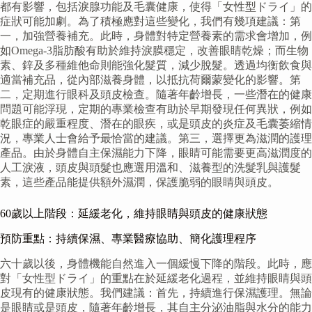
都有影響，包括淚腺功能及毛囊健康，使得「女性型ドライ」的
症狀可能加劇。為了積極應對這些變化，我們有幾項建議：第
一，加強營養補充。此時，身體對特定營養素的需求會增加，例
如Omega-3脂肪酸有助於維持淚膜穩定，改善眼睛乾燥；而生物
素、鋅及多種維他命則能強化髮質，減少脫髮。透過均衡飲食與
適當補充品，從內部滋養身體，以抵抗荷爾蒙變化的影響。第
二，定期進行眼科及頭皮檢查。隨著年齡增長，一些潛在的健康
問題可能浮現，定期的專業檢查有助於早期發現任何異狀，例如
乾眼症的嚴重程度、潛在的眼疾，或是頭皮的炎症及毛囊萎縮情
況，專業人士會給予最恰當的建議。第三，選擇更為滋潤的護理
產品。由於身體自主保濕能力下降，眼睛可能需要更高滋潤度的
人工淚液，頭皮與頭髮也應選用溫和、滋養型的洗髮乳與護髮
素，這些產品能提供額外濕潤，保護脆弱的眼睛與頭皮。
60歲以上階段：延緩老化，維持眼睛與頭皮的健康狀態
預防重點：持續保濕、專業醫療協助、簡化護理程序
六十歲以後，身體機能自然進入一個緩慢下降的階段。此時，應
對「女性型ドライ」的重點在於延緩老化過程，並維持眼睛與頭
皮現有的健康狀態。我們建議：首先，持續進行保濕護理。無論
是眼睛或是頭皮，隨著年齡增長，其自主分泌油脂與水分的能力