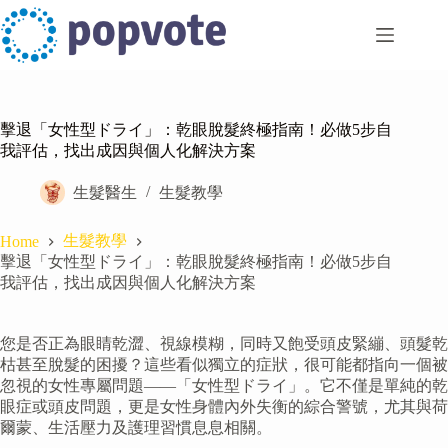
Skip
to
content
擊退「女性型ドライ」：乾眼脫髮終極指南！必做5步自
我評估，找出成因與個人化解決方案
生髮醫生
生髮教學
生髮教學
Home
擊退「女性型ドライ」：乾眼脫髮終極指南！必做5步自
我評估，找出成因與個人化解決方案
您是否正為眼睛乾澀、視線模糊，同時又飽受頭皮緊繃、頭髮乾
枯甚至脫髮的困擾？這些看似獨立的症狀，很可能都指向一個被
忽視的女性專屬問題——「女性型ドライ」。它不僅是單純的乾
眼症或頭皮問題，更是女性身體內外失衡的綜合警號，尤其與荷
爾蒙、生活壓力及護理習慣息息相關。