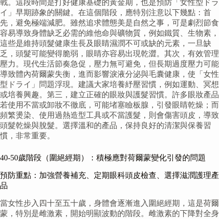
戰。這段時間是打好健康基礎的黃金期，也是預防「女性型ドラ
イ」早期跡象的關鍵。在這個階段，應特別注意以下幾點：首
先，避免極端減肥。雖然追求體態美是自然之事，可是劇烈節食
容易導致身體缺乏必需的維他命與礦物質，例如鐵質、生物素，
這些是維持頭髮健康生長及眼睛濕潤不可或缺的元素，一旦缺
乏，頭髮可能變得脆弱，眼睛亦容易出現乾澀。其次，有效管理
壓力。現代生活節奏急促，壓力無可避免，但長期過度壓力可能
導致體內荷爾蒙失衡，進而影響淚液分泌與毛囊健康，使「女性
型ドライ」問題浮現。建議大家培養紓壓習慣，例如運動、冥想
或培養興趣。第三，建立正確的眼妝與護髮習慣。許多眼妝產品
若使用不當或卸妝不徹底，可能堵塞瞼板腺，引發眼睛乾燥；而
頻繁燙染、使用過熱造型工具或不當護髮，則會傷害頭皮，導致
頭髮乾燥與脫髮。選擇溫和的產品，保持良好的清潔與保養習
慣，非常重要。
40-50歲階段（圍絕經期）：積極應對荷爾蒙變化引發的問題
預防重點：加強營養補充、定期眼科頭皮檢查、選擇滋潤護理產
品
當女性步入四十至五十歲，身體會逐漸進入圍絕經期，這是荷爾
蒙，特別是雌激素，開始明顯波動的階段。雌激素的下降對全身