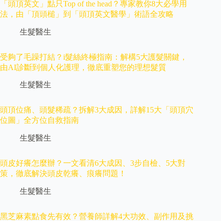
「頭頂英文」點只Top of the head？專家教你8大必學用
法，由「頂頭槌」到「頭頂英文醫學」術語全攻略
生髮醫生
受夠了毛躁打結？i髮絲終極指南：解構5大護髮關鍵，
由AI診斷到個人化護理，徹底重塑您的理想髮質
生髮醫生
頭頂位痛、頭髮稀疏？拆解3大成因，詳解15大「頭頂穴
位圖」全方位自救指南
生髮醫生
頭皮好癢怎麼辦？一文看清6大成因、3步自檢、5大對
策，徹底解決頭皮乾癢、痕癢問題！
生髮醫生
黑芝麻素點食先有效？營養師詳解4大功效、副作用及挑