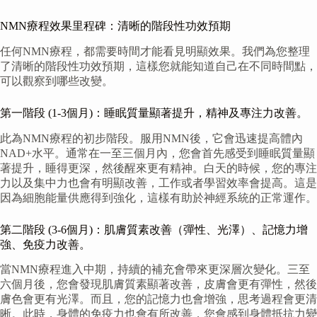
NMN療程效果里程碑：清晰的階段性功效預期
任何NMN療程，都需要時間才能看見明顯效果。我們為您整理
了清晰的階段性功效預期，這樣您就能知道自己在不同時間點，
可以觀察到哪些改變。
第一階段 (1-3個月)：睡眠質量顯著提升，精神及專注力改善。
此為NMN療程的初步階段。服用NMN後，它會迅速提高體內
NAD+水平。通常在一至三個月內，您會首先感受到睡眠質量顯
著提升，睡得更深，然後醒來更有精神。白天的時候，您的專注
力以及集中力也會有明顯改善，工作或者學習效率會提高。這是
因為細胞能量供應得到強化，這樣有助於神經系統的正常運作。
第二階段 (3-6個月)：肌膚質素改善（彈性、光澤）、記憶力增
強、免疫力改善。
當NMN療程進入中期，持續的補充會帶來更深層次變化。三至
六個月後，您會發現肌膚質素顯著改善，皮膚會更有彈性，然後
膚色會更有光澤。而且，您的記憶力也會增強，思考過程會更清
晰。此時，身體的免疫力也會有所改善，您會感到身體抵抗力變