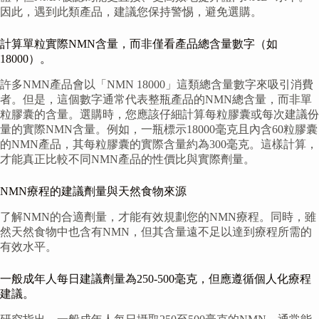
因此，遇到此類產品，建議您保持警惕，避免選購。
計算單粒實際NMN含量，而非僅看產品總含量數字（如
18000）。
許多NMN產品會以「NMN 18000」這類總含量數字來吸引消費
者。但是，這個數字通常代表整瓶產品的NMN總含量，而非單
粒膠囊的含量。選購時，您應該仔細計算每粒膠囊或每次建議份
量的實際NMN含量。例如，一瓶標示18000毫克且內含60粒膠囊
的NMN產品，其每粒膠囊的實際含量約為300毫克。這樣計算，
才能真正比較不同NMN產品的性價比與實際劑量。
NMN療程的建議劑量與天然食物來源
了解NMN的合適劑量，才能有效規劃您的NMN療程。同時，雖
然天然食物中也含有NMN，但其含量遠不足以達到療程所需的
有效水平。
一般成年人每日建議劑量為250-500毫克，但應遵循個人化療程
建議。