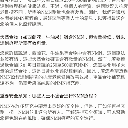
研究指出，一般成年人每日攝取250至500毫克的NMN，通常能
達到較理想的健康益處。不過，每個人的體質、健康狀況與抗衰
老目標不同，所需的NMN劑量也會有差異。因此，我們建議您
在開始NMN療程前，最好諮詢專業人士的意見，以獲得最適合
您的個人化療程建議。
天然食物（如西蘭花、牛油果）雖含NMN，但含量極低，難以
達到療程所需有效劑量。
您或許聽說過，西蘭花、牛油果等食物中含有NMN。這個說法
並沒有錯，這些天然食物確實含有微量的NMN。然而，若要透
過飲食攝取到每日建議的250至500毫克NMN，您需要食用極大
量的這些食物，這是日常飲食難以達到的。因此，若您希望透過
NMN療程達到顯著的抗衰老或健康改善效果，單靠食物補充遠
遠不夠，仍需考慮高純度的NMN補充劑。
重要安全須知：哪些人士不適合進行NMN療程？
NMN在許多研究中顯示出良好的安全性，但是，正如任何補充
劑一樣，NMN並非適合所有人。了解這些安全須知，可以幫助
您避免潛在的風險，確保NMN療程的安全進行。