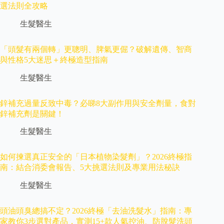
選法則全攻略
生髮醫生
「頭髮有兩個轉」更聰明、脾氣更倔？破解遺傳、智商
與性格5大迷思＋終極造型指南
生髮醫生
鋅補充過量反致中毒？必睇8大副作用與安全劑量，食對
鋅補充劑是關鍵！
生髮醫生
如何揀選真正安全的「日本植物染髮劑」？2026終極指
南：結合消委會報告、5大挑選法則及專業用法秘訣
生髮醫生
頭油頭臭總搞不定？2026終極「去油洗髮水」指南：專
家教你3步選對產品，實測15+款人氣控油、防脫髮洗頭