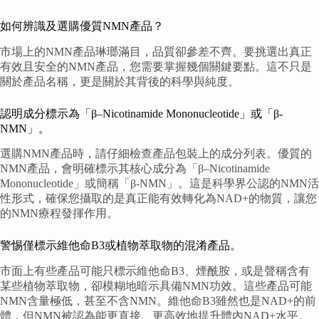
如何辨識及選購優質NMN產品？
市場上的NMN產品琳瑯滿目，品質卻參差不齊。要挑選出真正
有效且安全的NMN產品，您需要掌握幾個關鍵要點。這不只是
關於產品名稱，更是關於其背後的科學與純度。
認明成分標示為「β–Nicotinamide Mononucleotide」或「β-
NMN」。
選購NMN產品時，請仔細檢查產品包裝上的成分列表。優質的
NMN產品，會明確標示其核心成分為「β–Nicotinamide
Mononucleotide」或簡稱「β-NMN」。這是科學界公認的NMN活
性形式，確保您攝取的是真正能有效轉化為NAD+的物質，讓您
的NMN療程發揮作用。
警惕僅標示維他命B3或植物萃取物的混淆產品。
市面上有些產品可能只標示維他命B3、煙酰胺，或是聲稱含有
某些植物萃取物，卻模糊地暗示具備NMN功效。這些產品可能
NMN含量極低，甚至不含NMN。維他命B3雖然也是NAD+的前
體，但NMN被認為能更直接、更高效地提升體內NAD+水平。