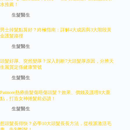
水推薦！
生髮醫生
男士掉髮點算好？終極指南：詳解4大成因與3大階段黃
金護髮路徑
生髮醫生
頭髮好厚、突然變厚？深入剖析7大頭髮厚原因，分辨天
生麗質定係健康警號
生髮醫生
Paimore熱療曲髮傷唔傷頭髮？效果、價錢及護理8大重
點，打造女神捲髮前必讀！
生髮醫生
想頭髮長得快？必學10大頭髮長長方法，從根源激活毛
囊、告別斷髮！