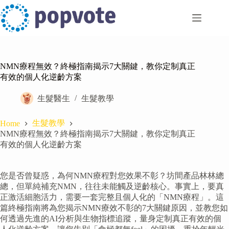
Skip
to
content
NMN療程無效？終極指南揭示7大關鍵，教你定制真正
有效的個人化逆齡方案
生髮醫生
生髮教學
生髮教學
Home
NMN療程無效？終極指南揭示7大關鍵，教你定制真正
有效的個人化逆齡方案
您是否曾疑惑，為何NMN療程對您效果不彰？坊間產品林林總
總，但單純補充NMN，往往未能觸及逆齡核心。事實上，要真
正激活細胞活力，需要一套完整且個人化的「NMN療程」。這
篇終極指南將為您揭示NMN療效不彰的7大關鍵原因，並教您如
何透過先進的AI分析與生物指標追蹤，量身定制真正有效的個