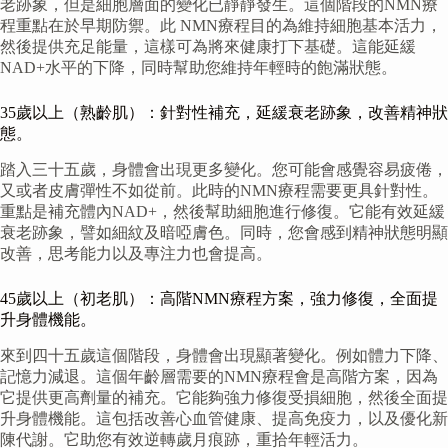
老跡象，但是細胞層面的變化已靜靜發生。這個階段的NMN療
程重點在於早期防禦。此 NMN療程目的為維持細胞基本活力，
然後提供充足能量，這樣可為將來健康打下基礎。這能延緩
NAD+水平的下降，同時幫助您維持年輕時的飽滿狀態。
35歲以上（熟齡肌）：針對性補充，延緩衰老跡象，改善精神狀
態。
踏入三十五歲，身體會出現更多變化。您可能會感覺容易疲倦，
又或者皮膚彈性不如從前。此時的NMN療程需要更具針對性。
重點是補充體內NAD+，然後幫助細胞進行修復。它能有效延緩
衰老跡象，譬如細紋及暗啞膚色。同時，您會感到精神狀態明顯
改善，思考能力以及專注力也會提高。
45歲以上（初老肌）：高階NMN療程方案，強力修復，全面提
升身體機能。
來到四十五歲這個階段，身體會出現顯著變化。例如體力下降、
記憶力減退。這個年齡層需要的NMN療程會是高階方案，因為
它提供更高劑量的補充。它能夠強力修復受損細胞，然後全面提
升身體機能。這包括改善心血管健康、提高免疫力，以及優化新
陳代謝。它助您有效逆轉歲月痕跡，重拾年輕活力。