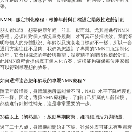
人化逆齡方案，讓您告別「食極都無feel」的困擾，重拾年輕光
采。
NMN口服定制化療程：根據年齡與目標設定階段性逆齡計劃
朋友都知道，想要健康年輕，並非一蹴而就。尤其是進行NMN
療程，必須針對個人情況量身規劃，才可真正發揮功效。我們深
明每個人的身體狀況、年齡以及抗衰老目標都不一樣，所以一套
通用方案往往不足夠。我們為您設計了專業的NMN口服定制化
療程，它會根據您的年齡與期望，設定精準的階段性逆齡計劃。
此NMN療程會提供真正個人化方案，這樣能夠確保每位用家都
可以得到最理想的效果。
如何選擇適合您年齡段的專屬NMN療程？
隨著年齡增長，身體細胞所需能量不同，NAD+水平下降幅度也
不一樣。因此，選擇NMN療程時，了解自己所屬的年齡階段，
然後進行針對性補充，這是非常重要的一步。
28歲以上（初熟肌）：啟動早期防禦，維持細胞活力與能量。
過了二十八歲，身體機能開始走下坡。雖然外表可能未有明顯衰