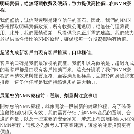
明碼實價，絕無隱藏收費及硬銷，致力提供高性價比的NMN療
程。
我們堅信，誠信與透明是建立信任的基石。因此，我們的NMN
療程採取明碼實價政策，所有收費公開透明，絕無任何隱藏費
用。此外，我們嚴禁硬銷，只提供您真正所需的建議。我們致力
於提供高性價比的NMN療程，確保您每一分投資都物有所值。
超過九成新客戶由現有客戶推薦，口碑極佳。
客戶的口碑是我們最珍視的資產。我們引以為傲的是，超過九成
的新客戶都是由現有客戶推薦而來。這充分說明了我們NMN療
程的卓越效果與優質服務。顧客滿意度極高，且樂於向身邊親友
推薦，這份信任就是我們持續進步的最大動力。
展開您的NMN療程前：選購、劑量與注意事項
開始您的NMN療程，就像開啟一段嶄新的健康旅程。為了確保
這段旅程順利又有效，我們需要仔細了解NMN產品的選購、合
適的劑量，以及一些重要的安全須知。若您正考慮展開個人化的
NMN療程，請務必先參考以下專業建議，讓您的健康投資更有
價值。