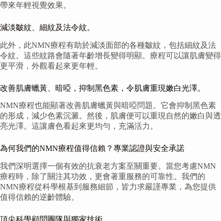
帶來年輕視覺效果。
減淡皺紋、細紋及法令紋。
此外，此NMN療程有助於減淡面部的各種皺紋，包括細紋及法
令紋。這些紋路會隨著年齡增長變得明顯。療程可以讓肌膚變得
更平滑，外觀看起來更年輕。
改善肌膚蠟黃、暗啞，抑制黑色素，令肌膚重現嫩白光澤。
NMN療程也能顯著改善肌膚蠟黃與暗啞問題。它會抑制黑色素
的形成，減少色素沉澱。然後，肌膚便可以重現自然的嫩白與透
亮光澤。這讓膚色看起來更均勻，充滿活力。
為何我們的NMN療程值得信賴？專業認證與安全承諾
我們深明選擇一個有效的抗衰老方案至關重要。當您考慮NMN
療程時，除了關注其功效，更會著重服務的可靠性。我們的
NMN療程從科學根基到服務細節，皆力求嚴謹專業，為您提供
值得信賴的逆齡體驗。
頂尖科學顧問團隊與獨家技術