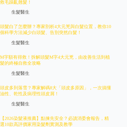
救毛躁亂翹髮！
生髮醫生
頭髮白了怎麼辦？專家剖析4大元兇與白髮位置，教你10
個科學方法減少白頭髮、告別突然白髮！
生髮醫生
M字額有得救！拆解頭髮M字4大元兇，由改善生活到植
髮的終極自救全攻略
生髮醫生
頭皮多到落雪？專家解碼8大「頭皮多原因」，一次搞懂
油性、乾性及病理性頭皮屑！
生髮醫生
【2026染髮液推薦】點揀先安全？必讀消委會報告，精
選10款高評價家用染髮劑實測及教學