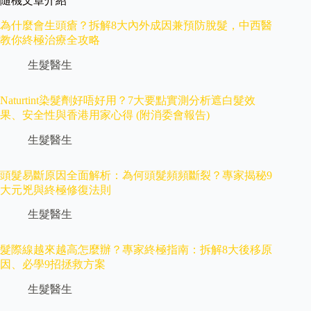
隨機文章介紹
為什麼會生頭瘡？拆解8大內外成因兼預防脫髮，中西醫
教你終極治療全攻略
生髮醫生
Naturtint染髮劑好唔好用？7大要點實測分析遮白髮效
果、安全性與香港用家心得 (附消委會報告)
生髮醫生
頭髮易斷原因全面解析：為何頭髮頻頻斷裂？專家揭秘9
大元兇與終極修復法則
生髮醫生
髮際線越來越高怎麼辦？專家終極指南：拆解8大後移原
因、必學9招拯救方案
生髮醫生