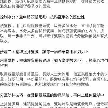
殘留物。這樣可以讓髮膜的精華直接接觸髮絲，發揮最大功效，
避免任何阻礙營養吸收的因素。
控制水分：重申將頭髮用毛巾按壓至半乾的關鍵性
洗髮後，用毛巾輕輕按壓頭髮，吸走多餘水分，直到頭髮半乾，
不再滴水。水分太多會稀釋髮膜，同時影響髮膜的附著力。所
以，這一步非常重要，可以確保髮膜的營養成分能夠被髮絲有效
吸收。
步驟二：精準塗抹髮膜 – 讓每一滴精華都用在刀刃上
用量拿捏：根據髮質長短建議（如五毫硬幣大小），於掌心均勻
推開
取用適量髮膜非常重要。長髮人士大約用一個五毫硬幣大小的份
量，短髮則用一半份量即可。將髮膜在掌心均勻推開，這樣可以
確保塗抹時更順暢，也能讓髮膜均勻分佈於每根髮絲。
分區塗抹技巧：從受損最嚴重的髮尾開始，再向上延伸至髮中
塗抹髮膜時，建議從髮尾開始。髮尾通常是頭髮最乾燥，也最容