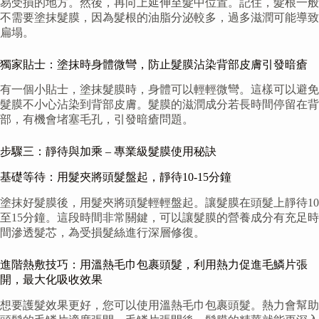
易受損的地方。然後，再向上延伸至髮中位置。記住，髮根一般
不需要塗抹髮膜，因為髮根的油脂分泌較多，過多滋潤可能導致
扁塌。
獨家貼士：塗抹時身體微彎，防止髮膜沾染背部皮膚引發暗瘡
有一個小貼士，塗抹髮膜時，身體可以輕輕微彎。這樣可以避免
髮膜不小心沾染到背部皮膚。髮膜的滋潤成分若長時間停留在背
部，有機會堵塞毛孔，引發暗瘡問題。
步驟三：靜待與加乘 – 專業級髮膜使用秘訣
基礎等待：用髮夾將頭髮盤起，靜待10-15分鐘
塗抹好髮膜後，用髮夾將頭髮輕輕盤起。讓髮膜在頭髮上靜待10
至15分鐘。這段時間非常關鍵，可以讓髮膜的營養成分有充足時
間滲透髮芯，為受損髮絲進行深層修復。
進階熱敷技巧：用溫熱毛巾包裹頭髮，利用熱力促進毛鱗片張
開，最大化吸收效果
想要護髮效果更好，您可以使用溫熱毛巾包裹頭髮。熱力會幫助