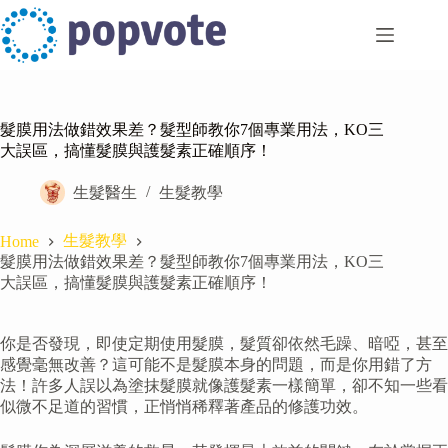
Skip
to
content
髮膜用法做錯效果差？髮型師教你7個專業用法，KO三
大誤區，搞懂髮膜與護髮素正確順序！
生髮醫生
生髮教學
生髮教學
Home
髮膜用法做錯效果差？髮型師教你7個專業用法，KO三
大誤區，搞懂髮膜與護髮素正確順序！
你是否發現，即使定期使用髮膜，髮質卻依然毛躁、暗啞，甚至
感覺毫無改善？這可能不是髮膜本身的問題，而是你用錯了方
法！許多人誤以為塗抹髮膜就像護髮素一樣簡單，卻不知一些看
似微不足道的習慣，正悄悄稀釋著產品的修護功效。