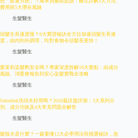
想「延遲月經」？萬寧買藥前必讀：醫生詳解2大方法、
費用與5大潛在風險
生髮醫生
頭髮生長速度慢？6大實證秘訣全方位加速頭髮生長速
度，由內到外調理，吃對食物令頭髮長更快！
生髮醫生
愛茉莉染髮劑安全嗎？專家深度拆解16大要點：由成分
風險、消委會報告到安心染髮實戰全攻略
生髮醫生
Salonlink洗頭水好用嗎？2026最詳盡評測：3大系列分
別、成分功效及4大常見問題全解答
生髮醫生
髮妝水是什麼？一篇看懂12大必學用法與挑選秘訣，急