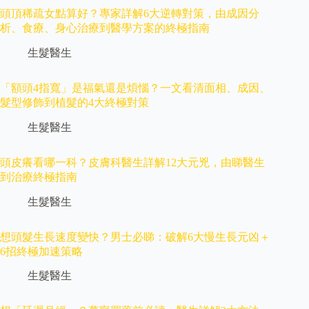
頭頂稀疏女點算好？專家詳解6大逆轉對策，由成因分
析、食療、身心治療到醫學方案的終極指南
生髮醫生
「額頭4指寬」是福氣還是煩惱？一文看清面相、成因、
髮型修飾到植髮的4大終極對策
生髮醫生
頭皮癢看哪一科？皮膚科醫生詳解12大元兇，由睇醫生
到治療終極指南
生髮醫生
想頭髮生長速度變快？男士必睇：破解6大慢生長元凶＋
6招終極加速策略
生髮醫生