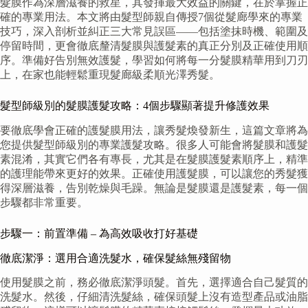
髮膜作為深層滋養的救星，其發揮最大效益的關鍵，在於掌握正
確的專業用法。本文將由髮型師親自傳授7個從髮廊學來的專業
技巧，深入剖析並糾正三大常見誤區——包括塗抹時機、範圍及
停留時間，更會徹底釐清髮膜與護髮素的真正分別及正確使用順
序。準備好告別無效護髮，學習如何將每一分髮膜精華用到刀刃
上，在家也能輕鬆重現髮廊級柔順光澤秀髮。
髮型師級別的髮膜護髮攻略：4個步驟顯著提升修護效果
要徹底學會正確的護髮膜用法，讓秀髮煥發新生，這篇文章將為
您提供髮型師級別的專業護髮攻略。很多人可能會將髮膜和護髮
素混淆，其實它們各有專長，尤其是在髮膜護髮素順序上，精準
的護理能帶來更好的效果。正確使用護髮膜，可以讓您的秀髮獲
得深層滋養，告別乾燥與毛躁。無論是髮膜還是護髮素，每一個
步驟都非常重要。
步驟一：前置準備 – 為高效吸收打好基礎
徹底潔淨：選用合適洗髮水，確保髮絲無殘留物
使用髮膜之前，務必徹底潔淨頭髮。首先，選擇適合自己髮質的
洗髮水。然後，仔細清洗髮絲，確保頭髮上沒有造型產品或油脂