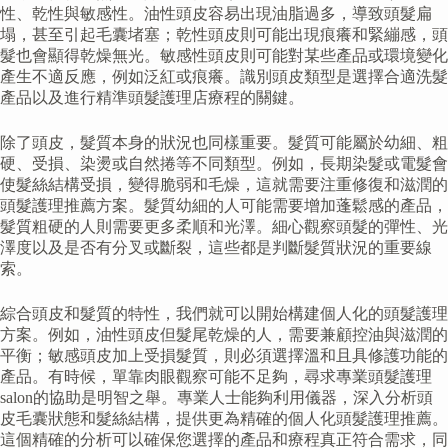
性、乾性與敏感性。油性頭皮容易出現油脂過多，導致頭髮扁
塌，甚至引起毛囊堵塞；乾性頭皮則可能出現痕癢和緊繃感，頭
髮也會顯得乾燥無光。敏感性頭皮則可能對某些產品或環境變化
產生不適反應，例如泛紅或痕癢。識別頭皮類型是選擇合適洗髮
產品以及進行精準頭髮護理店療程的關鍵。
除了頭皮，髮質本身的狀況也同樣重要。髮質可能屬於幼細、粗
硬、受損、染燙或自然捲等不同類型。例如，長期染髮或電髮會
使髮絲結構受損，變得脆弱和毛燥，這就需要注重修復和滋潤的
頭髮護理推薦方案。髮質幼細的人可能需要增加蓬鬆感的產品，
髮質粗硬的人則需要更多柔順和光澤。細心觀察頭髮的彈性、光
澤度以及是否有分叉或斷裂，這些都是判斷髮質狀況的重要線
索。
綜合頭皮和髮質的特性，我們就可以開始構建個人化的頭髮護理
方案。例如，油性頭皮但髮尾乾燥的人，需要兼顧控油與滋潤的
平衡；敏感頭皮加上受損髮質，則必須選擇溫和且具修護功能的
產品。有時候，單靠肉眼觀察可能不足夠，尋求專業頭髮護理
salon的協助是明智之舉。專業人士能夠利用儀器，深入分析頭
皮毛囊狀態和髮絲結構，提供更為精確的個人化頭髮護理推薦。
這個精確的分析可以確保您選擇的產品和療程真正符合需求，同