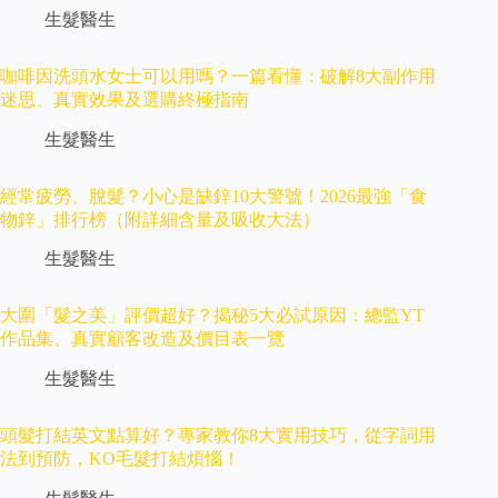
生髮醫生
咖啡因洗頭水女士可以用嗎？一篇看懂：破解8大副作用
迷思、真實效果及選購終極指南
生髮醫生
經常疲勞、脫髮？小心是缺鋅10大警號！2026最強「食
物鋅」排行榜（附詳細含量及吸收大法）
生髮醫生
大圍「髮之美」評價超好？揭秘5大必試原因：總監YT
作品集、真實顧客改造及價目表一覽
生髮醫生
頭髮打結英文點算好？專家教你8大實用技巧，從字詞用
法到預防，KO毛髮打結煩惱！