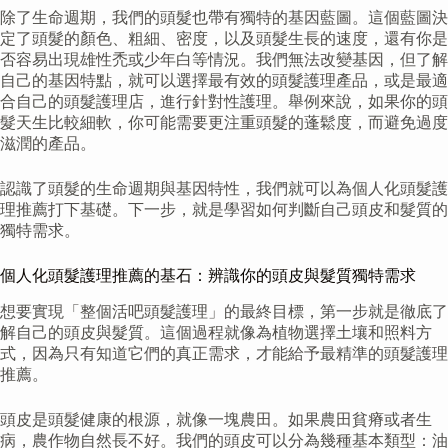
除了生命週期，我們的頭髮也帶有獨特的基因藍圖。這個藍圖決
定了頭髮的顏色、粗細、密度，以及頭髮生長的速度，還有你是
否容易出現雄性禿或少年白等情況。我們無法改變基因，但了解
自己的基因特點，就可以選擇最有效的頭髮護理產品，或是最適
合自己的頭髮護理店，進行針對性護理。舉例來說，如果你的頭
髮天生比較細軟，你可能需要更注重頭髮的蓬鬆度，而避免過度
滋潤的產品。
認識了頭髮的生命週期與基因特性，我們就可以為個人化頭髮護
理推薦打下基礎。下一步，就是學習如何判斷自己頭皮和髮質的
獨特需求。
個人化頭髮護理推薦的基石：辨識你的頭皮與髮質獨特需求
想要實現「整個活吧頭髮護理」的最終目標，第一步就是徹底了
解自己的頭皮與髮質。這個過程就像為植物選擇土壤和照料方
式，因為只有知道它們的真正需求，才能給予最精準的頭髮護理
推薦。
頭皮是頭髮健康的根源，就像一塊農田。如果農田貧瘠或者生
病，農作物自然長不好。我們的頭皮可以分為幾種基本類型：油