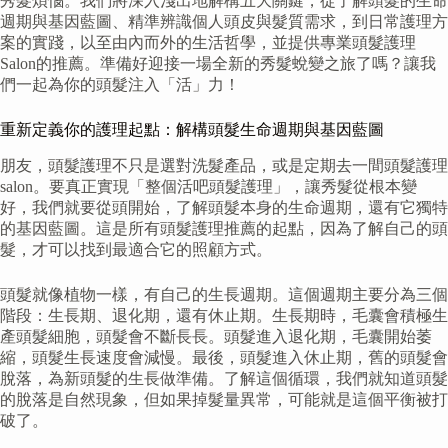
秀髮煩惱。我們將深入淺出地解構五大關鍵，從了解頭髮的生命
週期與基因藍圖、精準辨識個人頭皮與髮質需求，到日常護理方
案的實踐，以至由內而外的生活哲學，並提供專業頭髮護理
Salon的推薦。準備好迎接一場全新的秀髮蛻變之旅了嗎？讓我
們一起為你的頭髮注入「活」力！
重新定義你的護理起點：解構頭髮生命週期與基因藍圖
朋友，頭髮護理不只是選對洗髮產品，或是定期去一間頭髮護理
salon。要真正實現「整個活吧頭髮護理」，讓秀髮從根本變
好，我們就要從頭開始，了解頭髮本身的生命週期，還有它獨特
的基因藍圖。這是所有頭髮護理推薦的起點，因為了解自己的頭
髮，才可以找到最適合它的照顧方式。
頭髮就像植物一樣，有自己的生長週期。這個週期主要分為三個
階段：生長期、退化期，還有休止期。生長期時，毛囊會積極生
產頭髮細胞，頭髮會不斷長長。頭髮進入退化期，毛囊開始萎
縮，頭髮生長速度會減慢。最後，頭髮進入休止期，舊的頭髮會
脫落，為新頭髮的生長做準備。了解這個循環，我們就知道頭髮
的脫落是自然現象，但如果掉髮量異常，可能就是這個平衡被打
破了。