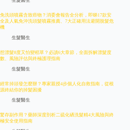
生髮醫生
免洗頭噴霧含致癌物？消委會報告全分析，即睇17款安
全及人氣免沖洗頭髮噴霧推薦、7大正確用法避開脫髮危
機
生髮醫生
想漂髮8度又怕變稻草？必讀6大章節，全面拆解漂髮度
數、風險評估與終極護理指南
生髮醫生
經常掉頭發怎麼辦？專家親授4步個人化自救指南，從根
源終結你的掉髮困擾
生髮醫生
驚存副作用？藥師深度剖析二硫化硒洗髮精4大風險與終
極安全使用指南