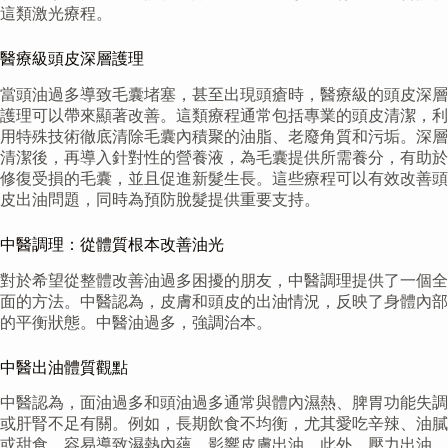
這類激光療程。
醫療級頭皮深層護理
當頭油過多導致毛囊堵塞，甚至出現頭瘡時，醫療級的頭皮深層
護理可以帶來顯著改善。這類療程通常包括專業的頭皮清潔，利
用特殊技術徹底清除毛囊內積聚的油脂、老廢角質和污垢。深層
清潔後，再導入針對性的營養液，為毛囊提供所需養分，有助於
修復受損的毛囊，並且促進新髮生長。這些療程可以有效改善頭
皮出油問題，同時為預防脫髮提供重要支持。
中醫調理：從體質根本改善油光
對於希望從整體改善油過多困擾的朋友，中醫調理提供了一個全
面的方法。中醫認為，皮膚和頭皮的出油情況，反映了身體內部
的平衡狀態。中醫油過多，強調治本。
中醫出油體質觀點
中醫認為，面油過多和頭油過多通常與體內濕熱、脾胃功能失調
或肝腎不足有關。例如，長期飲食不均衡，尤其愛吃辛辣、油膩
或甜食，容易導致濕熱內蘊，影響皮膚出油。此外，壓力出油、