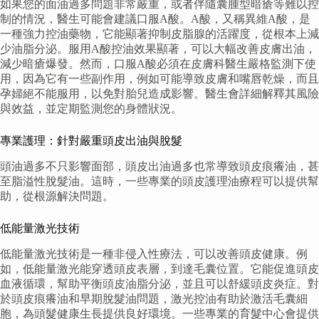
如果您的面油過多問題非常嚴重，或者伴隨囊腫型暗瘡等難以控
制的情況，醫生可能會建議口服A酸。A酸，又稱異維A酸，是
一種強力控油藥物，它能顯著抑制皮脂腺的活躍度，從根本上減
少油脂分泌。服用A酸控油效果顯著，可以大幅改善皮膚出油，
減少暗瘡爆發。然而，口服A酸必須在皮膚科醫生嚴格監測下使
用，因為它有一些副作用，例如可能導致皮膚和嘴唇乾燥，而且
孕婦絕不能服用，以免對胎兒造成影響。醫生會詳細解釋其風險
與效益，並定期監測您的身體狀況。
專業護理：針對嚴重頭皮出油與脫髮
頭油過多不只影響面部，頭皮出油過多也常導致頭皮痕癢油，甚
至脂溢性脫髮油。這時，一些專業的頭皮護理油療程可以提供幫
助，從根源解決問題。
低能量激光技術
低能量激光技術是一種非侵入性療法，可以改善頭皮健康。例
如，低能量激光能穿透頭皮表層，到達毛囊位置。它能促進頭皮
血液循環，幫助平衡頭皮油脂分泌，並且可以舒緩頭皮炎症。對
於頭皮痕癢油和早期脫髮油問題，激光控油有助於激活毛囊細
胞，為頭髮健康生長提供良好環境。一些專業的育髮中心會提供