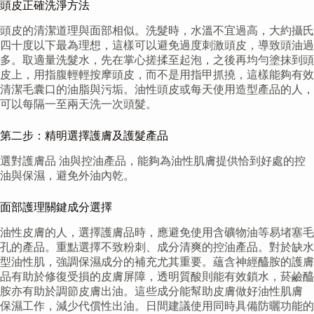
頭皮正確洗淨方法
頭皮的清潔道理與面部相似。洗髮時，水溫不宜過高，大約攝氏
四十度以下最為理想，這樣可以避免過度刺激頭皮，導致頭油過
多。取適量洗髮水，先在掌心搓揉至起泡，之後再均勻塗抹到頭
皮上，用指腹輕輕按摩頭皮，而不是用指甲抓撓，這樣能夠有效
清潔毛囊口的油脂與污垢。油性頭皮或每天使用造型產品的人，
可以每隔一至兩天洗一次頭髮。
第二步：精明選擇護膚及護髮產品
選對護膚品 油與控油產品，能夠為油性肌膚提供恰到好處的控
油與保濕，避免外油內乾。
面部護理關鍵成分選擇
油性皮膚的人，選擇護膚品時，應避免使用含礦物油等易堵塞毛
孔的產品。重點選擇不致粉刺、成分清爽的控油產品。對於缺水
型油性肌，強調保濕成分的補充尤其重要。蘊含神經醯胺的護膚
品有助於修復受損的皮膚屏障，透明質酸則能有效鎖水，菸鹼醯
胺亦有助於調節皮膚出油。這些成分能幫助皮膚做好油性肌膚
保濕工作，減少代償性出油。日間建議使用同時具備防曬功能的