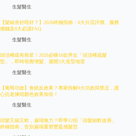
生髮醫生
【髮絲舍好唔好？】2026終極指南：6大分店評價、服務
價錢及8大必讀FAQ
生髮醫生
頭頂稀疏有救星！2026必睇10款男女「頭頂稀疏髮
型」，即時視覺增髮、避開3大造型地雷
生髮醫生
【葡萄功效】食錯反效果？專家拆解9大功效與禁忌，護
心抗老揀啱顏色效果加倍！
生髮醫生
頭髮又細又軟，扁塌無力？即學12招「頭髮細軟改善」
終極指南，告別扁塌重塑豐盈感髮型