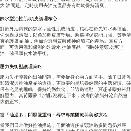
大 油問題。定時使用去油光產品亦有助於保持清爽。
缺水型油性肌/頭皮護理核心
對於外油內乾的缺水型油性肌或頭皮，核心在於先補水再控油。
切勿過度清潔，以免加劇皮膚乾燥。應選擇保濕能力強、質地清
爽的護膚品 油，例如含透明質酸或神經醯胺的產品。頭皮方
面，可選用溫和保濕的洗髮水 控油產品，同時注意頭皮護理
油，確保頭皮水油平衡。
壓力失衡型護理策略
壓力失衡導致的出油問題，需要從身心兩方面著手。除了日常溫
和清潔與控油產品的選擇，更重要的是培養健康的生活習慣。確
保有充足的睡眠，保持均衡飲食，並透過運動、冥想或嗜好來紓
解壓力。當荷爾蒙 出油狀況穩定下來，皮膚的油脂分泌自然會
恢復正常。
當「油過多」問題嚴重時：尋求專業醫療與美容療程
當我們日常做好控油措施，但面油過多或頭油過多問題仍然嚴