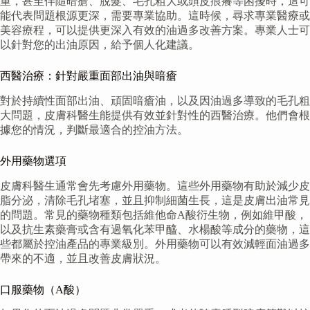
重，甚至伴隨暗瘡、脫髮、毛孔粗大或頭皮痕癢等困擾時，這可
能代表問題根源更深，需要專業協助。這時候，尋求專業醫療或
美容療程，可以提供更深入有效的油過多改善方案。專業人士可
以針對您的出油原因，給予個人化建議。
西醫治療：針對嚴重面部出油與暗瘡
對於持續性面部出油、頑固暗瘡油，以及因油過多導致的毛孔粗
大問題，皮膚科醫生能提供有效並針對性的西醫治療。他們會根
據您的情況，判斷最適合的控油方法。
外用藥物選項
皮膚科醫生通常會先考慮外用藥物。這些外用藥物有助於減少皮
脂分泌，清除毛孔堵塞，並且抑制細菌生長，這是皮膚出油常見
的問題。常見的藥物種類包括維他命A酸衍生物，例如維甲酸，
以及抗生素藥膏或含有過氧化苯甲醯、水楊酸等成分的藥物，這
些都屬於控油產品的專業級別。外用藥物可以有效減輕面油過多
帶來的不適，並且改善皮膚狀況。
口服藥物（A酸）