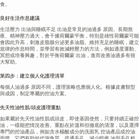
食。
良好生活作息建議
生活壓力 出油與睡眠不足 出油是常見的油過多 原因。長期熬
夜、精神壓力過大，會干擾荷爾蒙平衡，特別是雄性荷爾蒙可能
會因此升高，刺激皮脂腺分泌更多油脂。維持充足的睡眠，建立
規律的作息時間，並學習有效減輕壓力的方法，例如適度運動、
冥想或培養興趣，對於平衡荷爾蒙 出油，進而改善油過多有很
大幫助。
第四步：建立個人化護理清單
每個人油過多 原因不同，護理策略也應個人化。根據皮膚類型
與成因，制定專屬的控油方案。
先天性油性肌/頭皮護理重點
如果屬於先天性油性肌或頭皮，即使基因使然，只要持續正確控
油，一樣能把情況改善。重點在於溫和但徹底的清潔，以及選擇
專門的控油產品，例如含水楊酸成分的洗面乳 控油產品或控油
面膜，它們有助於代謝角質、疏通毛孔，減少暗瘡 油與毛孔粗