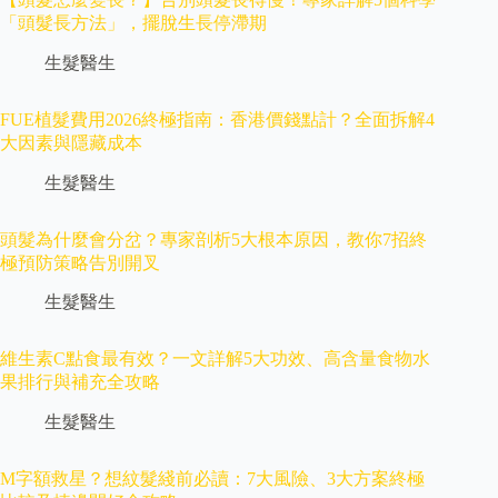
「頭髮長方法」，擺脫生長停滯期
生髮醫生
FUE植髮費用2026終極指南：香港價錢點計？全面拆解4
大因素與隱藏成本
生髮醫生
頭髮為什麼會分岔？專家剖析5大根本原因，教你7招終
極預防策略告別開叉
生髮醫生
維生素C點食最有效？一文詳解5大功效、高含量食物水
果排行與補充全攻略
生髮醫生
M字額救星？想紋髮綫前必讀：7大風險、3大方案終極