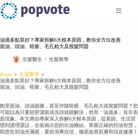
Skip
to
content
油過多點算好？專家拆解6大根本原因，教你全方位改善
面油、頭油、暗瘡、毛孔粗大及脫髮問題
生髮醫生
生髮教學
生髮教學
Home
油過多點算好？專家拆解6大根本原因，教你全方位改善
面油、頭油、暗瘡、毛孔粗大及脫髮問題
飽受面油、頭油困擾，甚至伴隨暗瘡、毛孔粗大或脫髮問題？您
可能以為只要頻密潔面或洗頭就能解決，然而「油過多」並非表
面現象。本文將由專家深入拆解6大根本原因，從基因、生活習
慣到護理謬誤，全面揭示您的出油癥結。掌握正確的控油智慧，
助您告別油光滿面，重拾清爽自信，徹底改善肌膚和頭皮健康！