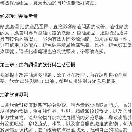
輕透保濕產品，夏天出油的同時也能做好防護。
頭皮護理產品考量
頭皮護理 油的產品選擇，直接影響頭油問題的改善。油性頭皮
的人，應選用專為控油而設的洗髮水 控油產品，這類產品通常
具有較強的清潔力，能夠有效去除多餘油脂。如果頭皮屬中性，
則可選用無矽配方，避免矽靈積聚堵塞毛囊。此外，避免頻繁燙
染頭髮，這些化學處理也會刺激頭皮，令頭油過多。
第三步：由內調理的飲食與生活習慣
要從根本改善油過多問題，除了外在護理，內在調理也極為重
要。飲食 出油與壓力 出油，都與皮膚油脂分泌息息相關。
控油飲食原則
日常飲食對皮膚狀態有顯著影響。請盡量減少攝取高脂肪、高升
糖指數的食物，例如油炸品、甜點、精緻澱粉類食物，以及辛辣
刺激性食物。這些食物可能刺激身體的內分泌系統，導致皮脂腺
分泌更旺盛。多吃蔬菜、水果，以及富含膳食纖維的食物，有助
於身體新陳代謝，進而改善皮膚出油狀況，做到真正的控油飲