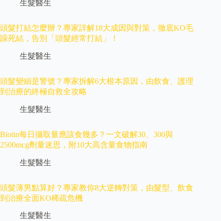
生髮醫生
頭髮打結怎麼辦？專家詳解18大成因與對策，徹底KO毛
躁死結，告別「頭髮經常打結」！
生髮醫生
頭髮變細是警號？專家拆解6大根本原因，由飲食、護理
到治療的終極自救全攻略
生髮醫生
Biotin每日攝取量應該食幾多？一文破解30、300與
2500mcg劑量迷思，附10大高含量食物指南
生髮醫生
頭髮薄男點算好？專家教你8大逆轉對策，由髮型、飲食
到治療全面KO稀疏危機
生髮醫生