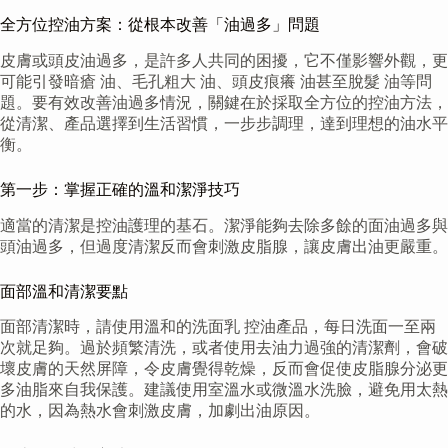
全方位控油方案：從根本改善「油過多」問題
皮膚或頭皮油過多，是許多人共同的困擾，它不僅影響外觀，更
可能引發暗瘡 油、毛孔粗大 油、頭皮痕癢 油甚至脫髮 油等問
題。要有效改善油過多情況，關鍵在於採取全方位的控油方法，
從清潔、產品選擇到生活習慣，一步步調理，達到理想的油水平
衡。
第一步：掌握正確的溫和潔淨技巧
適當的清潔是控油護理的基石。潔淨能夠去除多餘的面油過多與
頭油過多，但過度清潔反而會刺激皮脂腺，讓皮膚出油更嚴重。
面部溫和清潔要點
面部清潔時，請使用溫和的洗面乳 控油產品，每日洗面一至兩
次就足夠。過於頻繁清洗，或者使用去油力過強的清潔劑，會破
壞皮膚的天然屏障，令皮膚覺得乾燥，反而會促使皮脂腺分泌更
多油脂來自我保護。建議使用室溫水或微溫水洗臉，避免用太熱
的水，因為熱水會刺激皮膚，加劇出油原因。