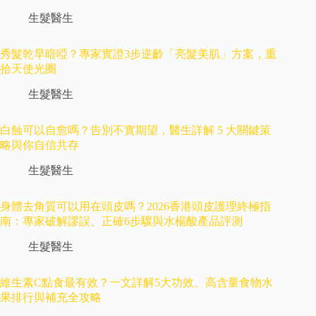
生髮醫生
秀髮乾旱暗啞？專家實證3步逆齡「亮髮美肌」方案，重
拾天使光圈
生髮醫生
白蝕可以自愈嗎？告別不實期望，醫生詳解 5 大關鍵策
略與你自信共存
生髮醫生
身體去角質可以用在頭皮嗎？2026香港頭皮護理終極指
南：專家破解謬誤、正確6步驟與水楊酸產品評測
生髮醫生
維生素C點食最有效？一文詳解5大功效、高含量食物水
果排行與補充全攻略