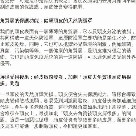
會更好，可是這卻是錯誤的觀念。過度及頻繁的去角質如同不斷
刮除皮膚的保護膜，頭皮便會變得脆弱。
角質層的保護功能：健康頭皮的天然防護罩
我們的頭皮表面有一層薄薄的角質層，它以及頭皮分泌的油脂，
共同構成一道天然防護罩。這層防護罩主要功能是鎖住水分，防
止頭皮乾燥。同時，它也可以抵禦外界環境的刺激，例如細菌、
真菌、污染物等等。一個健康的角質層，是頭皮維持穩定的基
礎。它也是頭皮免疫系統的第一道防線，可以避免頭皮受到外界
侵害。
屏障受損後果：頭皮敏感發炎，加劇「頭皮去角質後頭皮屑很
多」問題
一旦頭皮的天然屏障受損，頭皮便會失去保護能力。這樣會導致
頭皮變得敏感脆弱，容易受到刺激而發炎。頭皮發炎會加速細胞
代謝，產生更多老廢角質。這些老廢角質如果未能正常脫落，就
會堆積在頭皮上，最後加劇「頭皮去角質後頭皮屑很多」的問
題。這是一個惡性循環，頭皮發炎會導致更多頭皮屑，而更多頭
皮屑又可能進一步刺激頭皮，令問題更加嚴重。