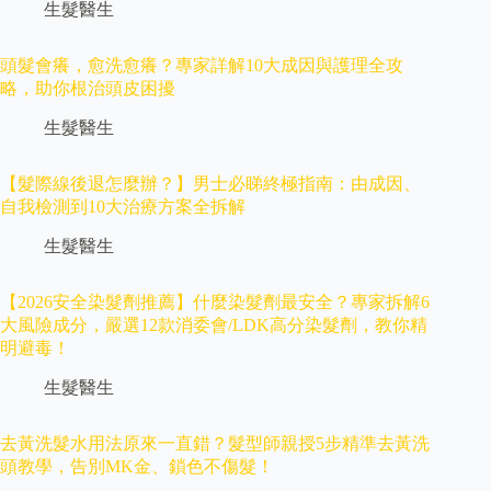
生髮醫生
頭髮會癢，愈洗愈癢？專家詳解10大成因與護理全攻
略，助你根治頭皮困擾
生髮醫生
【髮際線後退怎麼辦？】男士必睇終極指南：由成因、
自我檢測到10大治療方案全拆解
生髮醫生
【2026安全染髮劑推薦】什麼染髮劑最安全？專家拆解6
大風險成分，嚴選12款消委會/LDK高分染髮劑，教你精
明避毒！
生髮醫生
去黃洗髮水用法原來一直錯？髮型師親授5步精準去黃洗
頭教學，告別MK金、鎖色不傷髮！