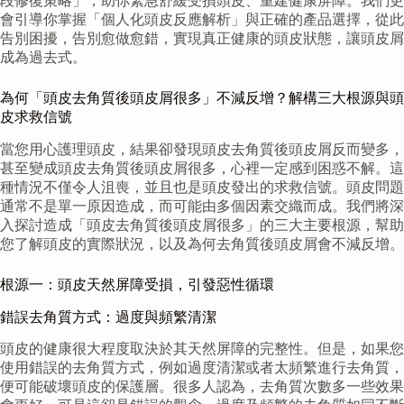
段修復策略」，助你緊急舒緩受損頭皮、重建健康屏障。我們更
會引導你掌握「個人化頭皮反應解析」與正確的產品選擇，從此
告別困擾，告別愈做愈錯，實現真正健康的頭皮狀態，讓頭皮屑
成為過去式。
為何「頭皮去角質後頭皮屑很多」不減反增？解構三大根源與頭
皮求救信號
當您用心護理頭皮，結果卻發現頭皮去角質後頭皮屑反而變多，
甚至變成頭皮去角質後頭皮屑很多，心裡一定感到困惑不解。這
種情況不僅令人沮喪，並且也是頭皮發出的求救信號。頭皮問題
通常不是單一原因造成，而可能由多個因素交織而成。我們將深
入探討造成「頭皮去角質後頭皮屑很多」的三大主要根源，幫助
您了解頭皮的實際狀況，以及為何去角質後頭皮屑會不減反增。
根源一：頭皮天然屏障受損，引發惡性循環
錯誤去角質方式：過度與頻繁清潔
頭皮的健康很大程度取決於其天然屏障的完整性。但是，如果您
使用錯誤的去角質方式，例如過度清潔或者太頻繁進行去角質，
便可能破壞頭皮的保護層。很多人認為，去角質次數多一些效果