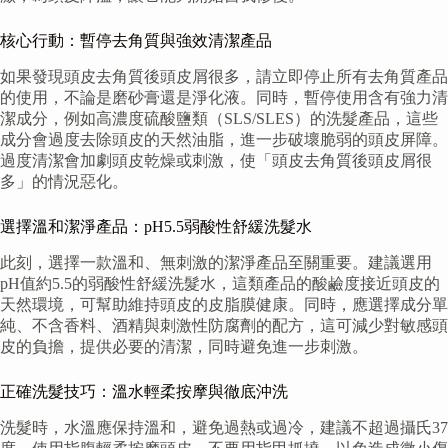
核心行動：暫停去角質與強效清潔產品
如果發現頭皮去角質後頭皮屑很多，請立即停止所有去角質產品
的使用，不論是磨砂膏還是淨化液。同時，暫停使用含有強力清
潔成分，例如高濃度硫酸鹽類（SLS/SLES）的洗髮產品，這些
成分會過度去除頭皮的天然油脂，進一步破壞脆弱的頭皮屏障。
過度清潔會加劇頭皮乾燥或刺激，使「頭皮去角質後頭皮屑很
多」的情況惡化。
選擇溫和潔淨產品：pH5.5弱酸性舒緩洗髮水
此刻，選擇一款溫和、無刺激的潔淨產品至關重要。建議選用
pH值約5.5的弱酸性舒緩洗髮水，這類產品的酸鹼度接近頭皮的
天然環境，可幫助維持頭皮的皮脂膜健康。同時，應選擇成分單
純、不含香料、酒精與刺激性防腐劑的配方，這可減少對敏感頭
皮的負擔，提供必要的清潔，同時避免進一步刺激。
正確洗髮技巧：溫水輕柔按摩與徹底沖洗
洗髮時，水溫應保持溫和，避免過熱或過冷，建議不超過攝氏37