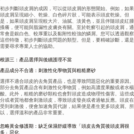
初步判斷頭皮屑的成因，可以從頭皮屑的形態開始。例如，如果
頭皮屑呈現細小、乾燥、白色碎片狀，可能表示頭皮乾燥。但
是，如果頭皮屑呈現較大片、油膩、淡黃色，並且伴隨頭皮紅腫
搔癢，便可能與脂漏性皮膚炎有關。至於乾癬引起的頭皮屑，通
常會是銀白色、較厚重以及黏附性較強的鱗屑。您可以透過觀察
這些特徵，初步判斷頭皮問題的類型。但是，要精確診斷，還是
需要尋求專業人士的協助。
根源三：產品選擇與後續護理不當
產品成分不合適：刺激性化學物質與粗糙磨砂
選擇不適合頭皮的去角質產品，也是導致問題惡化的重要原因。
部分去角質產品含有刺激性化學物質，例如高濃度果酸或者水楊
酸。此外，粗糙的磨砂顆粒也會對頭皮造成物理性傷害。這些成
分或者質地都會刺激頭皮，導致頭皮發炎或者過敏反應。頭皮在
受到刺激後，便會加速角質代謝，結果便是產生更多頭皮屑。所
以，選擇溫和的產品非常重要。
忽略黃金修護期：缺乏保濕舒緩導致「頭皮去角質後頭皮屑很
多」惡化