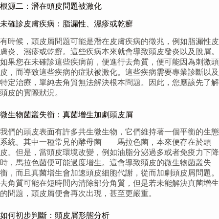
根源二：潛在頭皮問題被激化
未確診皮膚疾病：脂漏性、濕疹或乾癬
有時候，頭皮屑問題可能是潛在皮膚疾病的徵兆，例如脂漏性皮
膚炎、濕疹或乾癬。這些疾病本來就會導致頭皮發炎以及脫屑。
如果您在未確診這些疾病前，便進行去角質，便可能因為刺激頭
皮，而導致這些疾病的症狀被激化。這些疾病需要專業診斷以及
特定治療，單純去角質無法解決根本問題。因此，您應該先了解
頭皮的實際狀況。
微生物菌叢失衡：真菌增生加劇頭皮屑
我們的頭皮表面有許多共生微生物，它們維持著一個平衡的生態
系統。其中一種常見的酵母菌——馬拉色菌，本來便存在於頭
皮。但是，當頭皮環境改變，例如油脂分泌過多或者免疫力下降
時，馬拉色菌便可能過度增生。這會導致頭皮的微生物菌叢失
衡，而且真菌增生會加速頭皮細胞代謝，從而加劇頭皮屑問題。
去角質可能在短時間內清除部分角質，但是若未能解決真菌增生
的問題，頭皮屑便會再次出現，甚至更嚴重。
如何初步判斷：頭皮屑形態分析