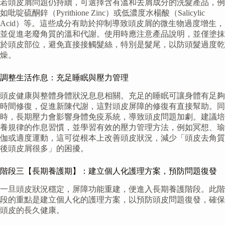
若頭皮屑問題仍持續，可選擇含有溫和去屑成分的洗髮產品，例
如吡啶硫酮鋅（Pyrithione Zinc）或低濃度水楊酸（Salicylic
Acid）等。這些成分有助於抑制導致頭皮屑的微生物過度增生，
並促進老廢角質的溫和代謝。使用時應注意產品說明，並僅塗抹
於頭皮部位，避免直接接觸髮絲，特別是髮尾，以防頭髮過度乾
燥。
調整生活作息：充足睡眠與壓力管理
頭皮健康與整體身體狀況息息相關。充足的睡眠可讓身體有足夠
時間修復，促進新陳代謝，這對頭皮屏障的修復有直接幫助。同
時，長期壓力會影響身體免疫系統，導致頭皮問題加劇。建議培
養規律的作息習慣，並學習有效的壓力管理方法，例如冥想、瑜
伽或適度運動，這可從根本上改善頭皮狀況，減少「頭皮去角質
後頭皮屑很多」的困擾。
階段三【長期養護期】：建立個人化護理方案，預防問題復發
一旦頭皮狀況穩定，屏障功能重建，便進入長期養護階段。此階
段的重點是建立個人化的護理方案，以預防頭皮問題復發，確保
頭皮的長久健康。