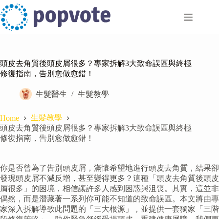
Skip
to
content
頭皮去角質後頭皮屑很多？專家拆解3大致命誤區與終極
修復指南，告別愈做愈錯！
生髮醫生
生髮教學
生髮教學
Home
頭皮去角質後頭皮屑很多？專家拆解3大致命誤區與終極
修復指南，告別愈做愈錯！
你是否曾為了告別頭皮屑，滿懷希望地進行頭皮去角質，結果卻
發現頭皮屑不減反增，甚至變得更多？這種「頭皮去角質後頭皮
屑很多」的困境，相信讓許多人感到困惑與沮喪。其實，這並非
偶然，而是潛藏著一系列你可能不知道的致命誤區。本文將由專
家深入拆解導致此問題的「三大根源」，並提供一套獨家「三階