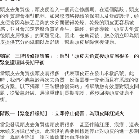
頭皮去角質後，頭皮便進入一個黃金修護期。在這個階段，頭皮
的角質層會相對脆弱。如果您忽略後續的保濕以及舒緩護理，頭
皮便會因為缺乏足夠的水分而變得乾燥。乾燥的頭皮更容易敏
感，並且會加速老廢角質的產生。最終，這會導致「頭皮去角質
後頭皮屑很多」的問題惡化。因此，去角質後，您必須立即為頭
皮提供充分的滋潤以及舒緩，幫助頭皮屏障恢復健康。
獨家「三階段修復策略」：應對「頭皮去角質後頭皮屑很多」的
緊急護理與長期平衡
當頭皮去角質後頭皮屑很多，代表頭皮正在發出求救訊號。此
時，我們不應急於再次去角質，反而需要一套全面且有系統的修
復方案。以下獨家「三階段修復策略」將幫助您有效應對頭皮問
題，從緊急舒緩、屏障重建到長期養護，逐步回復頭皮健康平
衡。
階段一【緊急舒緩期】：立即停止傷害，為頭皮降紅滅火
當您發現頭皮去角質後頭皮屑很多，甚至伴隨紅腫、痕癢，這表
示頭皮屏障已受損。此階段的首要目標是停止對頭皮的進一步刺
激，為頭皮降溫，讓它能夠開始自我修復。