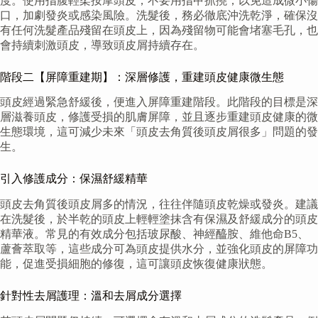
度。使用指腹輕柔按摩頭皮，不要用指甲抓撓，以免造成微小傷
口，加劇發炎或感染風險。洗髮後，務必徹底沖洗乾淨，確保沒
有任何洗髮產品殘留在頭皮上，因為殘留物可能會堵塞毛孔，也
會持續刺激頭皮，導致頭皮屑持續存在。
階段二【屏障重建期】：深層修護，重建頭皮健康微生態
頭皮經過緊急舒緩後，便進入屏障重建階段。此階段的目標是深
層滋養頭皮，修護受損的肌膚屏障，並且逐步重建頭皮健康的微
生態環境，這可減少未來「頭皮去角質後頭皮屑很多」問題的發
生。
引入修護成分：保濕舒緩精華
頭皮去角質後頭皮屑多的情況，往往伴隨頭皮乾燥或發炎。建議
在洗髮後，於半乾的頭皮上輕輕塗抹含有保濕及舒緩成分的頭皮
精華液。常見的有效成分包括玻尿酸、神經醯胺、維他命B5、
蘆薈萃取等，這些成分可為頭皮提供水分，並強化頭皮的屏障功
能，促進受損細胞的修復，這可讓頭皮恢復健康狀態。
針對性去屑護理：溫和去屑成分選擇