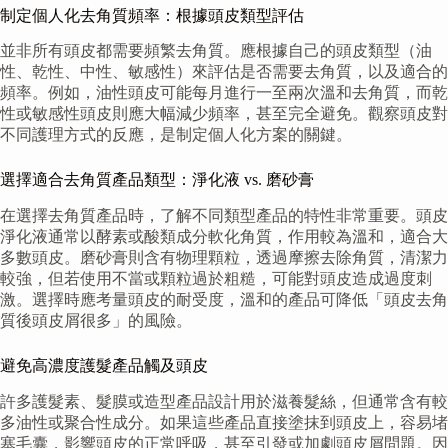
制定個人化去角質頻率：根據頭皮類型評估
並非所有頭皮都需要頻繁去角質。應根據自己的頭皮類型（油
性、乾性、中性、敏感性）來評估是否需要去角質，以及適合的
頻率。例如，油性頭皮可能每月進行一至兩次溫和去角質，而乾
性或敏感性頭皮則應大幅減少頻率，甚至完全避免。觀察頭皮對
不同護理方式的反應，是制定個人化方案的關鍵。
選擇適合去角質產品類型：淨化液 vs. 磨砂膏
在選擇去角質產品時，了解不同類型產品的特性非常重要。頭皮
淨化液通常以酵素或酸類成分軟化角質，作用較為溫和，適合大
多數頭皮。磨砂膏則含有物理顆粒，透過摩擦去除角質，清潔力
較強，但若使用不當或顆粒過於粗糙，可能對頭皮造成過度刺
激。選擇時應考量頭皮的耐受度，溫和的產品可降低「頭皮去角
質後頭皮屑很多」的風險。
避免高濃度護髮產品觸及頭皮
許多護髮素、髮膜或造型產品設計用於滋養髮絲，但通常含有較
多油性或聚合性成分。如果這些產品直接塗抹到頭皮上，容易堵
塞毛囊，影響頭皮的正常呼吸，甚至引發或加劇頭皮屑問題。因