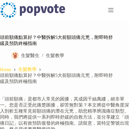
Skip
to
content
頭前額痛點算好？中醫拆解5大前額頭痛元兇，附即時舒
緩及預防終極指南
生髮醫生
生髮教學
生髮教學
Home
頭前額痛點算好？中醫拆解5大前額頭痛元兇，附即時舒
緩及預防終極指南
「頭前額痛」是都市人常見的困擾，其成因千絲萬縷，絕非單
一。您是否正受此痛楚困擾，卻苦無對策？本文將從中醫角度深
入剖析五種常見前額頭痛的潛在元兇，助您精準辨識痛症類型。
同時，我們將提供一系列即時舒緩的自救方法，並分享建立「頭
痛日記」以有效預防復發的終極指南。請留意，當特定警號出現