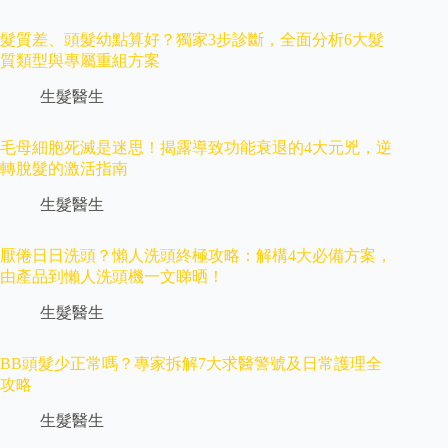
髮質差、頭髮幼點算好？獨家3步診斷，全面分析6大髮
質類型與專屬重組方案
生髮醫生
毛母細胞死滅是迷思！揭露導致功能衰退的4大元兇，逆
轉脫髮的激活指南
生髮醫生
厭倦日日洗頭？懶人洗頭終極攻略：解構4大必備方案，
由產品到懶人洗頭機一文睇晒！
生髮醫生
BB頭髮少正常嗎？專家拆解7大求醫警號及日常護理全
攻略
生髮醫生