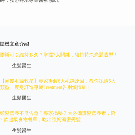
時，務必尋求專業醫療協助。
隨機文章介紹
髒辮可以維持多久？掌握3大關鍵，維持持久亮麗造型！
生髮醫生
【頭髮毛躁救星】專家拆解6大毛躁原因，教你認清5大
類型，度身訂造專屬Treatment告別煩惱絲！
生髮醫生
頭髮營養不良告急？專家揭秘 7 大必備護髮營養素，附
7 款超級食物餐單，吃出強韌濃密秀髮
生髮醫生