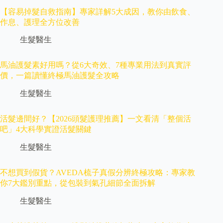
【容易掉髮自救指南】專家詳解5大成因，教你由飲食、
作息、護理全方位改善
生髮醫生
馬油護髮素好用嗎？從6大奇效、7種專業用法到真實評
價，一篇讀懂終極馬油護髮全攻略
生髮醫生
活髮邊間好？【2026頭髮護理推薦】一文看清「整個活
吧」4大科學實證活髮關鍵
生髮醫生
不想買到假貨？AVEDA梳子真假分辨終極攻略：專家教
你7大鑑別重點，從包裝到氣孔細節全面拆解
生髮醫生