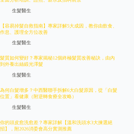
生髮醫生
【容易掉髮自救指南】專家詳解5大成因，教你由飲食、
作息、護理全方位改善
生髮醫生
髮質如何變好？專家揭秘12個終極髮質改善秘訣，由內
到外養出絲緞光澤髮
生髮醫生
為何白髮增多？中西醫聯手拆解6大白髮原因，從「白髮
位置」看健康（附逆轉食療全攻略）
生髮醫生
你的頭皮愈洗愈差？專家詳解【溫和洗頭水3大揀選絕
招】，附2026消委會高分實測推薦