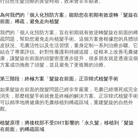
行自然生髮治療的黃金時期，效果會非常顯著。
為何我們的「個人化預防方案」能助您在初期有效逆轉「髮旋在
前面」稀疏，避免走向植髮
我們的「個人化預防方案」旨在初期就有效逆轉髮旋在前面的稀
疏問題，幫助您避免走向植髮手術。這個方案會根據您的具體頭
皮狀況、毛囊活性以及生活習慣，量身定制一系列治療步驟。它
結合了專業評估、針對性養護和持續追蹤，從根本上改善毛囊健
康，讓髮旋在前面的頭髮密度逐步提升，很多朋友就是透過這個
方案成功挽救了頭髮，並且避免了更複雜的治療。
第三階段：終極方案「髮旋在前面」正宗韓式植髮手術
如果髮旋在前面的脫髮問題已經非常嚴重，毛囊已經壞死或完全
消失，那麼植髮手術就會是終極的解決方案。正宗韓式植髮手術
可以精準地將健康的毛囊移植到稀疏區域，重建髮旋的自然外
觀。
植髮原理：將後枕部不受DHT影響的「永久髮」移植到「髮旋
在前面」的稀疏區域