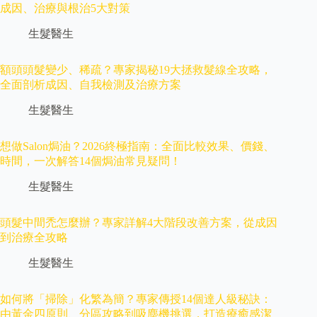
成因、治療與根治5大對策
生髮醫生
額頭頭髮變少、稀疏？專家揭秘19大拯救髮線全攻略，
全面剖析成因、自我檢測及治療方案
生髮醫生
想做Salon焗油？2026終極指南：全面比較效果、價錢、
時間，一次解答14個焗油常見疑問！
生髮醫生
頭髮中間禿怎麼辦？專家詳解4大階段改善方案，從成因
到治療全攻略
生髮醫生
如何將「掃除」化繁為簡？專家傳授14個達人級秘訣：
由黃金四原則、分區攻略到吸塵機挑選，打造療癒感潔