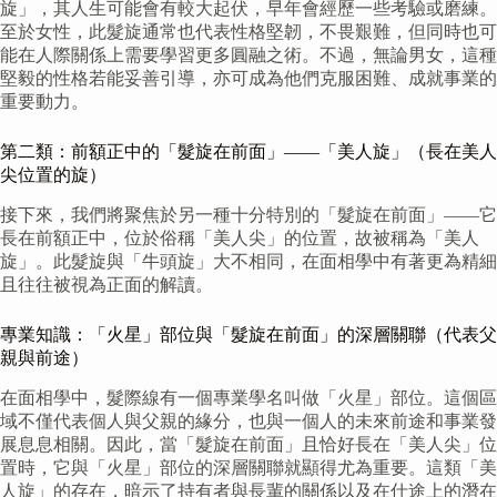
旋」，其人生可能會有較大起伏，早年會經歷一些考驗或磨練。
至於女性，此髮旋通常也代表性格堅韌，不畏艱難，但同時也可
能在人際關係上需要學習更多圓融之術。不過，無論男女，這種
堅毅的性格若能妥善引導，亦可成為他們克服困難、成就事業的
重要動力。
第二類：前額正中的「髮旋在前面」——「美人旋」（長在美人
尖位置的旋）
接下來，我們將聚焦於另一種十分特別的「髮旋在前面」——它
長在前額正中，位於俗稱「美人尖」的位置，故被稱為「美人
旋」。此髮旋與「牛頭旋」大不相同，在面相學中有著更為精細
且往往被視為正面的解讀。
專業知識：「火星」部位與「髮旋在前面」的深層關聯（代表父
親與前途）
在面相學中，髮際線有一個專業學名叫做「火星」部位。這個區
域不僅代表個人與父親的緣分，也與一個人的未來前途和事業發
展息息相關。因此，當「髮旋在前面」且恰好長在「美人尖」位
置時，它與「火星」部位的深層關聯就顯得尤為重要。這類「美
人旋」的存在，暗示了持有者與長輩的關係以及在仕途上的潛在