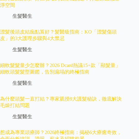
淨空間
生髮醫生
漂髮後頭皮結痂點算好？髮醫級指南：KO「漂髮傷頭
皮」的3大護理步驟與4大禁忌
生髮醫生
細軟髮髮量少怎麼辦？2026 Dcard熱議15+款「顯髮量」
細軟頭髮髮型圖鑑，告別扁塌的終極指南
生髮醫生
為什麼頭髮一直打結？專家親授8大護髮秘訣，徹底解決
毛燥打結問題
生髮醫生
想成為專業頭療師？2026終極指南：揭秘6大療癒奇效，
全面分析培訓、證照、薪水及招聘前景