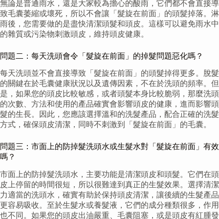
無論是普通雨水，還是大家較為擔心的酸雨，它們都不會直接導
致毛囊萎縮或壞死，所以不會讓「髮旋在前面」的頭髮掉落。淋
雨後，您需要做的是盡快清潔頭髮和頭皮。這樣可以避免雨水中
的雜質或污染物刺激頭皮，維持頭皮健康。
問題二：每天洗頭會令「髮旋在前面」的掉髮問題惡化嗎？
每天洗頭並不會直接導致「髮旋在前面」的頭髮掉得更多。脫髮
的關鍵在於毛囊健康狀況以及遺傳因素，不在於洗頭的頻率。但
是，如果您的頭皮比較敏感，或者頭髮本身比較脆弱，那麼洗頭
的次數、方法和使用的產品確實會影響頭皮的健康，進而影響頭
髮的生長。因此，您應該選擇溫和的洗髮產品，配合正確的洗髮
方式，確保頭皮清潔，同時不刺激到「髮旋在前面」的毛囊。
問題三：市面上的防掉髮洗頭水或生髮水對「髮旋在前面」有效
嗎？
市面上的防掉髮洗頭水，主要功能是清潔頭皮和頭髮。它們在頭
皮上停留的時間很短，所以很難達到真正的生髮效果。選擇清潔
力適當的洗頭水，確實有助於保持頭皮清潔，讓後續的生髮產品
更容易吸收。至於生髮水或養髮液，它們的成分種類很多，作用
也不同。如果您的頭皮出油嚴重、毛囊阻塞，或是頭皮有紅腫發