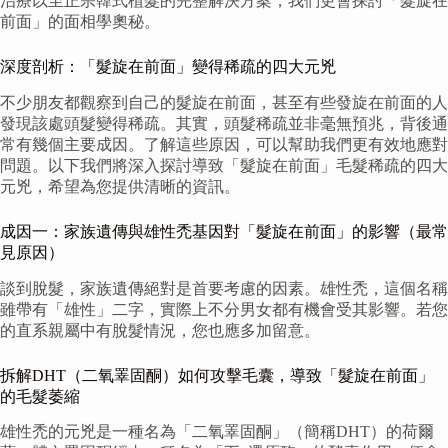
治療以至正宗韓式植髮的完整解決方案，我們更會探討「髮旋在
前面」的面相學奧秘。
深度剖析：「髮旋在前面」變得稀疏的四大元兇
不少朋友都觀察到自己的髮旋在前面，甚至有些發旋在前面的人
發現該處頭髮變得稀疏。其實，頭髮稀疏並非毫無預兆，背後通
常有幾個主要成因。了解這些原因，可以幫助我們更有效地應對
問題。以下我們將深入探討導致「髮旋在前面」毛髮稀疏的四大
元兇，希望為您提供清晰的資訊。
成因一：家族遺傳與雄性禿基因對「髮旋在前面」的影響（最常
見原因）
談到脫髮，家族遺傳絕對是首要考慮的因素。雄性禿，這個名稱
雖帶有「雄性」二字，實際上不分男女都有機會受其影響。若您
的直系親屬中有脫髮情況，您也應多加留意。
拆解DHT（二氧睪固酮）如何攻擊毛囊，導致「髮旋在前面」
的毛髮萎縮
雄性禿的元兇是一種名為「二氧睪固酮」（簡稱DHT）的荷爾