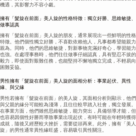
機遇，其影響力不容小覷。
擁有「髮旋在前面」美人旋的性格特徵：獨立好勝、思維敏捷、
做事認真
擁有「髮旋在前面」美人旋的朋友，通常展現出一些鮮明的性格
特徵。他們個性獨立好勝，不喜歡依賴他人，凡事都希望能親力
親為。同時，他們的思維敏捷，對新事物充滿好奇心，學習能力
也強。在處理事務時，他們往往做事仔細認真，具有堅忍不拔的
毅力，即使面對艱難任務，也能堅持不懈地獨立完成，不輕易向
困難妥協。
男性擁有「髮旋在前面」美人旋的面相分析：事業起伏、異性
緣、與父緣
男性若擁有「髮旋在前面」的美人旋，其面相分析則顯示，他們
與父親的緣分可能較為淺薄，且往往較早踏入社會，獨立發展。
在事業方面，他們雖然思維敏捷，能力突出，具備領導才能，但
也容易因個性好勝而導致事業出現起伏，有時可能在年輕時獲得
成就，隨後又經歷較大挫折，需要從頭再來。此外，擁有「美人
旋」的男性通常異性緣旺盛，容易吸引異性關注。