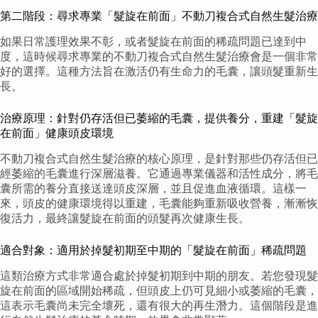
第二階段：尋求專業「髮旋在前面」不動刀複合式自然生髮治療
如果日常護理效果不彰，或者髮旋在前面的稀疏問題已達到中
度，這時候尋求專業的不動刀複合式自然生髮治療會是一個非常
好的選擇。這種方法旨在激活仍有生命力的毛囊，讓頭髮重新生
長。
治療原理：針對仍存活但已萎縮的毛囊，提供養分，重建「髮旋
在前面」健康頭皮環境
不動刀複合式自然生髮治療的核心原理，是針對那些仍存活但已
經萎縮的毛囊進行深層滋養。它通過專業儀器和活性成分，將毛
囊所需的養分直接送達頭皮深層，並且促進血液循環。這樣一
來，頭皮的健康環境得以重建，毛囊能夠重新吸收營養，漸漸恢
復活力，最終讓髮旋在前面的頭髮再次健康生長。
適合對象：適用於掉髮初期至中期的「髮旋在前面」稀疏問題
這類治療方式非常適合處於掉髮初期到中期的朋友。若您發現髮
旋在前面的區域開始稀疏，但頭皮上仍可見細小或萎縮的毛囊，
這表示毛囊尚未完全壞死，還有很大的再生潛力。這個階段是進