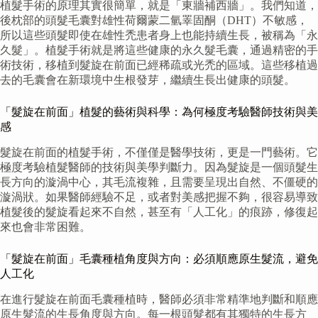
植髮手術的原理其實很簡單，就是「東牆補西牆」。我們知道，
後枕部的頭髮毛囊對雄性荷爾蒙二氫睪固酮（DHT）不敏感，
所以這些頭髮即使在雄性禿患者身上也能持續生長，被稱為「永
久髮」。植髮手術就是將這些健康的永久髮毛囊，通過精密的手
術技術，移植到髮旋在前面已經稀疏或光禿的區域。這些移植過
去的毛囊會在新環境中生根發芽，繼續生長出健康的頭髮。
「髮旋在前面」植髮的藝術與科學：為何極度考驗醫師技術與美
感
髮旋在前面的植髮手術，不僅僅是醫學技術，更是一門藝術。它
極度考驗植髮醫師的技術與美學判斷力。因為髮旋是一個頭髮生
長方向的漩渦中心，其毛流複雜，且需要呈現出自然、不僵硬的
漩渦狀。如果醫師經驗不足，或者對美感把握不夠，很容易導致
植髮後的髮旋看起來不自然，甚至有「人工化」的痕跡，修復起
來也會非常困難。
「髮旋在前面」毛囊種植角度與方向：必須順應原生髮流，避免
人工化
在進行髮旋在前面毛囊種植時，醫師必須非常精準地判斷和順應
原生髮流的生長角度與方向。每一根頭髮都有其獨特的生長方