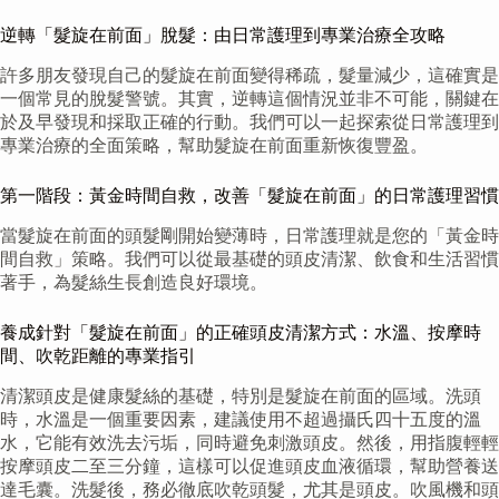
逆轉「髮旋在前面」脫髮：由日常護理到專業治療全攻略
許多朋友發現自己的髮旋在前面變得稀疏，髮量減少，這確實是
一個常見的脫髮警號。其實，逆轉這個情況並非不可能，關鍵在
於及早發現和採取正確的行動。我們可以一起探索從日常護理到
專業治療的全面策略，幫助髮旋在前面重新恢復豐盈。
第一階段：黃金時間自救，改善「髮旋在前面」的日常護理習慣
當髮旋在前面的頭髮剛開始變薄時，日常護理就是您的「黃金時
間自救」策略。我們可以從最基礎的頭皮清潔、飲食和生活習慣
著手，為髮絲生長創造良好環境。
養成針對「髮旋在前面」的正確頭皮清潔方式：水溫、按摩時
間、吹乾距離的專業指引
清潔頭皮是健康髮絲的基礎，特別是髮旋在前面的區域。洗頭
時，水溫是一個重要因素，建議使用不超過攝氏四十五度的溫
水，它能有效洗去污垢，同時避免刺激頭皮。然後，用指腹輕輕
按摩頭皮二至三分鐘，這樣可以促進頭皮血液循環，幫助營養送
達毛囊。洗髮後，務必徹底吹乾頭髮，尤其是頭皮。吹風機和頭