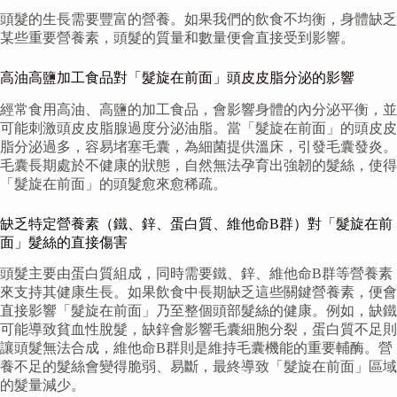
頭髮的生長需要豐富的營養。如果我們的飲食不均衡，身體缺乏
某些重要營養素，頭髮的質量和數量便會直接受到影響。
高油高鹽加工食品對「髮旋在前面」頭皮皮脂分泌的影響
經常食用高油、高鹽的加工食品，會影響身體的內分泌平衡，並
可能刺激頭皮皮脂腺過度分泌油脂。當「髮旋在前面」的頭皮皮
脂分泌過多，容易堵塞毛囊，為細菌提供溫床，引發毛囊發炎。
毛囊長期處於不健康的狀態，自然無法孕育出強韌的髮絲，使得
「髮旋在前面」的頭髮愈來愈稀疏。
缺乏特定營養素（鐵、鋅、蛋白質、維他命B群）對「髮旋在前
面」髮絲的直接傷害
頭髮主要由蛋白質組成，同時需要鐵、鋅、維他命B群等營養素
來支持其健康生長。如果飲食中長期缺乏這些關鍵營養素，便會
直接影響「髮旋在前面」乃至整個頭部髮絲的健康。例如，缺鐵
可能導致貧血性脫髮，缺鋅會影響毛囊細胞分裂，蛋白質不足則
讓頭髮無法合成，維他命B群則是維持毛囊機能的重要輔酶。營
養不足的髮絲會變得脆弱、易斷，最終導致「髮旋在前面」區域
的髮量減少。