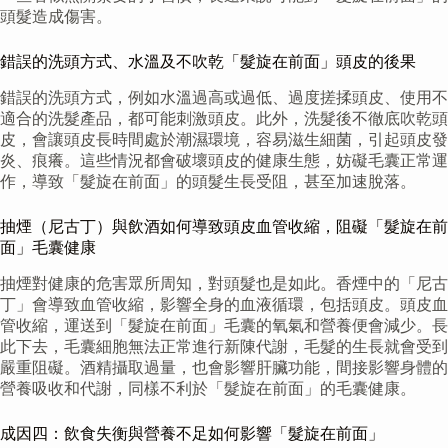
頭髮造成傷害。
錯誤的洗頭方式、水溫及不吹乾「髮旋在前面」頭皮的後果
錯誤的洗頭方式，例如水溫過高或過低、過度搓揉頭皮、使用不
適合的洗髮產品，都可能刺激頭皮。此外，洗髮後不徹底吹乾頭
皮，會讓頭皮長時間處於潮濕環境，容易滋生細菌，引起頭皮發
炎、痕癢。這些情況都會破壞頭皮的健康生態，妨礙毛囊正常運
作，導致「髮旋在前面」的頭髮生長受阻，甚至加速脫落。
抽煙（尼古丁）與飲酒如何導致頭皮血管收縮，阻礙「髮旋在前
面」毛囊健康
抽煙對健康的危害眾所周知，對頭髮也是如此。香煙中的「尼古
丁」會導致血管收縮，影響全身的血液循環，包括頭皮。頭皮血
管收縮，運送到「髮旋在前面」毛囊的氧氣和營養便會減少。長
此下去，毛囊細胞無法正常進行新陳代謝，毛髮的生長就會受到
嚴重阻礙。酒精攝取過量，也會影響肝臟功能，間接影響身體的
營養吸收和代謝，同樣不利於「髮旋在前面」的毛囊健康。
成因四：飲食失衡與營養不足如何影響「髮旋在前面」