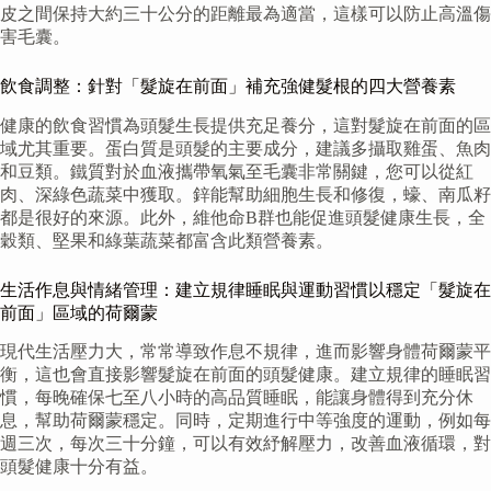
皮之間保持大約三十公分的距離最為適當，這樣可以防止高溫傷
害毛囊。
飲食調整：針對「髮旋在前面」補充強健髮根的四大營養素
健康的飲食習慣為頭髮生長提供充足養分，這對髮旋在前面的區
域尤其重要。蛋白質是頭髮的主要成分，建議多攝取雞蛋、魚肉
和豆類。鐵質對於血液攜帶氧氣至毛囊非常關鍵，您可以從紅
肉、深綠色蔬菜中獲取。鋅能幫助細胞生長和修復，蠔、南瓜籽
都是很好的來源。此外，維他命B群也能促進頭髮健康生長，全
穀類、堅果和綠葉蔬菜都富含此類營養素。
生活作息與情緒管理：建立規律睡眠與運動習慣以穩定「髮旋在
前面」區域的荷爾蒙
現代生活壓力大，常常導致作息不規律，進而影響身體荷爾蒙平
衡，這也會直接影響髮旋在前面的頭髮健康。建立規律的睡眠習
慣，每晚確保七至八小時的高品質睡眠，能讓身體得到充分休
息，幫助荷爾蒙穩定。同時，定期進行中等強度的運動，例如每
週三次，每次三十分鐘，可以有效紓解壓力，改善血液循環，對
頭髮健康十分有益。