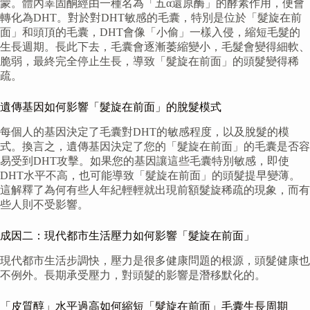
蒙。體內睪固酮經由一種名為「五α還原酶」的酵素作用，便會
轉化為DHT。對於對DHT敏感的毛囊，特別是位於「髮旋在前
面」和頭頂的毛囊，DHT會像「小偷」一樣入侵，縮短毛髮的
生長週期。長此下去，毛囊會逐漸萎縮變小，毛髮會變得細軟、
脆弱，最終完全停止生長，導致「髮旋在前面」的頭髮變得稀
疏。
遺傳基因如何影響「髮旋在前面」的脫髮模式
每個人的基因決定了毛囊對DHT的敏感程度，以及脫髮的模
式。換言之，遺傳基因決定了您的「髮旋在前面」的毛囊是否容
易受到DHT攻擊。如果您的基因讓這些毛囊特別敏感，即使
DHT水平不高，也可能導致「髮旋在前面」的頭髮提早變薄。
這解釋了為何有些人年紀輕輕就出現前額髮旋稀疏的現象，而有
些人則不受影響。
成因二：現代都市生活壓力如何影響「髮旋在前面」
現代都市生活步調快，壓力是很多健康問題的根源，頭髮健康也
不例外。長期承受壓力，對頭髮的影響是潛移默化的。
「皮質醇」水平過高如何縮短「髮旋在前面」毛囊生長周期