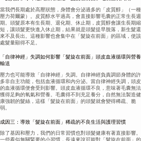
當我們長期處於高壓狀態，身體會分泌過多的「皮質醇」（一種
壓力荷爾蒙）。皮質醇水平過高，會直接影響毛囊的正常生長週
期。頭髮原本有生長期、退化期、休止期，皮質醇會讓生長期縮
短，讓頭髮更快進入休止期，結果就是頭髮提早脫落，新生髮還
來不及長出。這種影響也會集中在「髮旋在前面」的區域，使該
處髮量顯得不足。
「自律神經」失調如何影響「髮旋在前面」頭皮血液循環與營養
輸送
壓力也可能導致「自律神經」失調。自律神經負責調節身體的許
多非自主功能，包括血液循環和內分泌。當自律神經失調，頭皮
的血液循環便會受到影響。頭皮血液循環不良，意味著毛囊無法
獲得足夠的氧氣和營養。毛囊得不到充足養分，自然無法製造健
康強韌的髮絲，這樣「髮旋在前面」的頭髮就會變得稀疏、脆
弱。
成因三：導致「髮旋在前面」稀疏的不良生活與護理習慣
除了基因和壓力，我們的日常習慣也對頭髮健康有著直接影響。
一些看似無關緊要的小習慣，長遠來說可能對「髮旋在前面」的