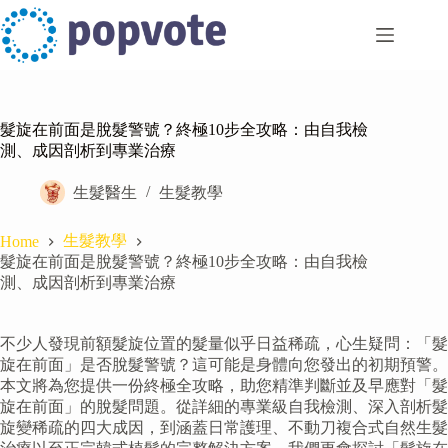
Skip
to
content
髮旋在前面是脫髮警號？終極10步全攻略：由自我檢
測、成因剖析到專業治療
生髮醫生
生髮教學
生髮教學
Home
髮旋在前面是脫髮警號？終極10步全攻略：由自我檢
測、成因剖析到專業治療
不少人發現前額髮旋位置的髮量似乎日益稀疏，心生疑問：「髮
旋在前面」是否脫髮警號？這可能是身體向您發出的初期預警。
本文將為您提供一份終極全攻略，助您精準判斷並及早應對「髮
旋在前面」的脫髮問題。從詳細的專業級自我檢測、深入剖析髮
旋變稀疏的四大成因，到涵蓋日常護理、不動刀複合式自然生髮