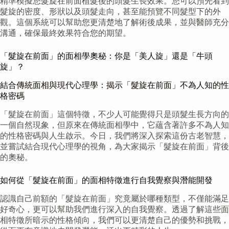
精準模擬您髮旋在前面植髮後的頭髮生長效果。您可以預先看到
髮旋的密度、形狀以及頭髮走向，甚至能預覽不同髮型下的外
觀。這個系統可以幫助您更清楚地了解術後成果，並與醫師充分
溝通，確保最終效果符合您的期望。
「髮旋在前面」的面相學奧秘：你是「美人旋」還是「牛頭
旋」？
結合傳統面相與現代心理學：揭示「髮旋在前面」不為人知的性
格密碼
「髮旋在前面」這個特徵，不少人可能覺得只是頭髮生長方向的
一個自然現象，但原來在傳統面相學中，它蘊含著許多不為人知
的性格密碼與人生啟示。今日，我們將深入探索這份古老智慧，
並嘗試結合現代心理學的視角，為大家揭示「髮旋在前面」背後
的奧秘。
如何從「髮旋在前面」的面相特徵進行自我覺察與潛能開發
認識自己前額的「髮旋在前面」究竟屬於哪種類型，不僅能滿足
好奇心，更可以幫助我們進行深入的自我覺察。透過了解這些面
相特徵所暗示的性格傾向，我們可以更清楚自己的優勢和挑戰，