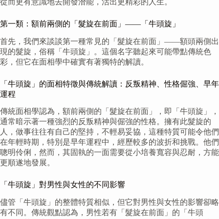
從而更有意識地去開發潛能，活出更精彩的人生。
第一類：額前兩側的「髮旋在前面」——「牛頭旋」
首先，我們來談談第一種常見的「髮旋在前面」——額頭兩側出
現的髮旋，俗稱「牛頭旋」。這個名字聽起來可能帶點傳統色
彩，但它在面相學中確實有著獨特的解讀。
「牛頭旋」的面相特徵與傳統解讀：反叛精神、性格倔強、早年
運程
傳統面相學認為，額前兩側的「髮旋在前面」，即「牛頭旋」，
通常暗示著一種強烈的反叛精神與倔強的性格。擁有此髮旋的
人，做事往往有自己的堅持，不輕易妥協，這種特質可能令他們
在年輕時期，特別是早年運程中，經歷較多的波折和挑戰。他們
聰明伶俐，然而，其固執的一面需要從小培養寬容與忍耐，方能
更順遂地發展。
「牛頭旋」對男性與女性的不同影響
儘管「牛頭旋」的整體特質相似，但它對男性與女性的影響卻略
有不同。傳統觀點認為，男性若有「髮旋在前面」的「牛頭