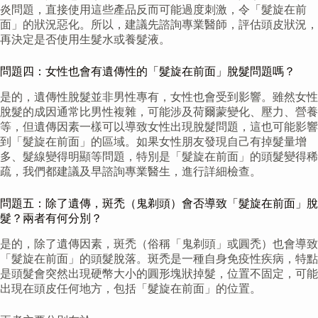
炎問題，直接使用這些產品反而可能過度刺激，令「髮旋在前
面」的狀況惡化。所以，建議先諮詢專業醫師，評估頭皮狀況，
再決定是否使用生髮水或養髮液。
問題四：女性也會有遺傳性的「髮旋在前面」脫髮問題嗎？
是的，遺傳性脫髮並非男性專有，女性也會受到影響。雖然女性
脫髮的成因通常比男性複雜，可能涉及荷爾蒙變化、壓力、營養
等，但遺傳因素一樣可以導致女性出現脫髮問題，這也可能影響
到「髮旋在前面」的區域。如果女性朋友發現自己有掉髮量增
多、髮線變得明顯等問題，特別是「髮旋在前面」的頭髮變得稀
疏，我們都建議及早諮詢專業醫生，進行詳細檢查。
問題五：除了遺傳，斑禿（鬼剃頭）會否導致「髮旋在前面」脫
髮？兩者有何分別？
是的，除了遺傳因素，斑禿（俗稱「鬼剃頭」或圓禿）也會導致
「髮旋在前面」的頭髮脫落。斑禿是一種自身免疫性疾病，特點
是頭髮會突然出現硬幣大小的圓形塊狀掉髮，位置不固定，可能
出現在頭皮任何地方，包括「髮旋在前面」的位置。