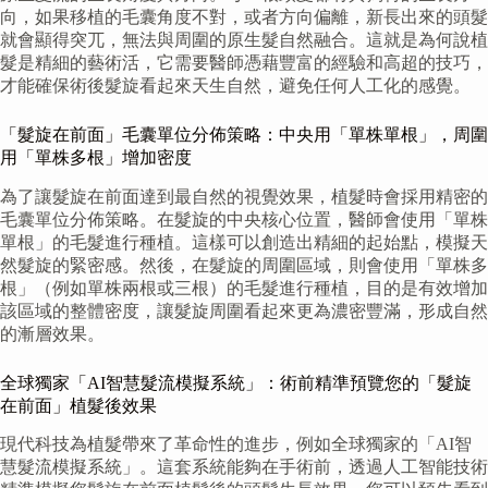
向，如果移植的毛囊角度不對，或者方向偏離，新長出來的頭髮
就會顯得突兀，無法與周圍的原生髮自然融合。這就是為何說植
髮是精細的藝術活，它需要醫師憑藉豐富的經驗和高超的技巧，
才能確保術後髮旋看起來天生自然，避免任何人工化的感覺。
「髮旋在前面」毛囊單位分佈策略：中央用「單株單根」，周圍
用「單株多根」增加密度
為了讓髮旋在前面達到最自然的視覺效果，植髮時會採用精密的
毛囊單位分佈策略。在髮旋的中央核心位置，醫師會使用「單株
單根」的毛髮進行種植。這樣可以創造出精細的起始點，模擬天
然髮旋的緊密感。然後，在髮旋的周圍區域，則會使用「單株多
根」（例如單株兩根或三根）的毛髮進行種植，目的是有效增加
該區域的整體密度，讓髮旋周圍看起來更為濃密豐滿，形成自然
的漸層效果。
全球獨家「AI智慧髮流模擬系統」：術前精準預覽您的「髮旋
在前面」植髮後效果
現代科技為植髮帶來了革命性的進步，例如全球獨家的「AI智
慧髮流模擬系統」。這套系統能夠在手術前，透過人工智能技術