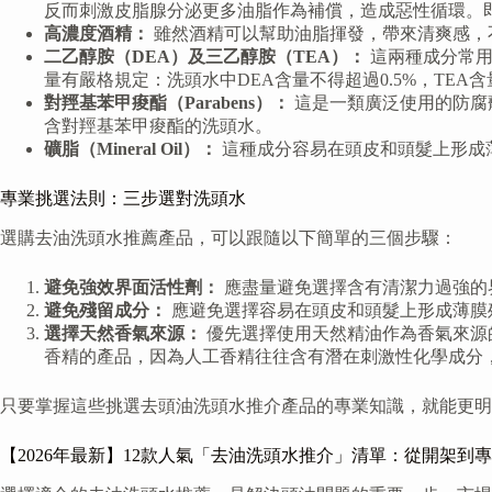
反而刺激皮脂腺分泌更多油脂作為補償，造成惡性循環。即
高濃度酒精：
雖然酒精可以幫助油脂揮發，帶來清爽感，
二乙醇胺（DEA）及三乙醇胺（TEA）：
這兩種成分常用
量有嚴格規定：洗頭水中DEA含量不得超過0.5%，TEA
對羥基苯甲痠酯（Parabens）：
這是一類廣泛使用的防腐
含對羥基苯甲痠酯的洗頭水。
礦脂（Mineral Oil）：
這種成分容易在頭皮和頭髮上形成
專業挑選法則：三步選對洗頭水
選購去油洗頭水推薦產品，可以跟隨以下簡單的三個步驟：
避免強效界面活性劑：
應盡量避免選擇含有清潔力過強的
避免殘留成分：
應避免選擇容易在頭皮和頭髮上形成薄膜
選擇天然香氣來源：
優先選擇使用天然精油作為香氣來源
香精的產品，因為人工香精往往含有潛在刺激性化學成分
只要掌握這些挑選去頭油洗頭水推介產品的專業知識，就能更明
【2026年最新】12款人氣「去油洗頭水推介」清單：從開架到