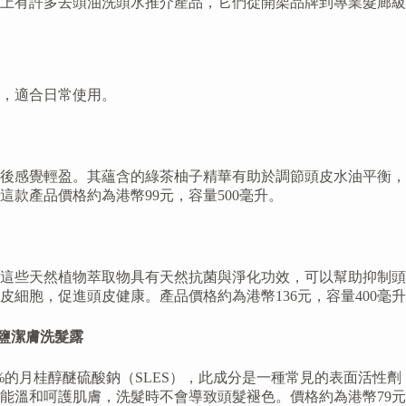
上有許多去頭油洗頭水推介產品，它們從開架品牌到專業髮廊級
，適合日常使用。
洗後感覺輕盈。其蘊含的綠茶柚子精華有助於調節頭皮水油平衡
款產品價格約為港幣99元，容量500毫升。
這些天然植物萃取物具有天然抗菌與淨化功效，可以幫助抑制頭
細胞，促進頭皮健康。產品價格約為港幣136元，容量400毫
4% 硫酸鹽潔膚洗髮露
%的月桂醇醚硫酸鈉（SLES），此成分是一種常見的表面活性
溫和呵護肌膚，洗髮時不會導致頭髮褪色。價格約為港幣79元，