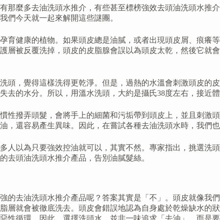
有那麼多去油洗頭水推介，有些甚至標榜強效去頭油洗頭水推介
我們今天就一起來解開這些謎團。
孕育健康的植物。如果頭皮總是油膩，或者出現頭皮屑、痕癢等
護層被反覆洗掉，頭皮的皮脂腺會誤以為頭皮太乾，然後它就會
洗頭，覺得這樣洗得更乾淨。但是，過熱的水溫會刺激頭皮的皮
失去的水分。所以，用溫水洗頭，大約是攝氏38度左右，接近
慣性撥弄頭髮，會將手上的細菌和污垢帶到頭皮上，並且刺激頭
油，還容易產生異味。因此，在嘗試各種去油洗頭水時，我們也
多人以為只要強效控油就可以，其實不然。專家指出，挑選洗頭
的去頭油洗頭水推介產品，告別油膩髮絲。
強的去油洗頭水推介產品呢？答案其實是「不」。頭皮就像我們
脂層就會被徹底洗去。頭皮會錯誤地認為自身處於乾燥缺水的狀
了惡性循環。因此，選擇洗頭水，並非一味追求「去油」，而是