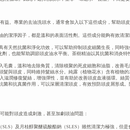
有益。專業的去油洗頭水，通常會加入以下這些成分，幫助頭皮
油的潔淨因子，都是溫和的表面活性劑。這些成分能夠有效清潔
具有天然抗菌和淨化功效，可以幫助抑制頭皮細菌生長，同時強
化劑，也能幫助調節頭皮油水平衡。茶樹精油以其抗菌和消炎特
深入毛囊，溫和地去除角質，清除積聚的死皮細胞和油脂，改善毛
頭髮與頭皮，同時維持髮絲水分。純露（植物花水）含有植物的
深入滋潤修復髮絲，增強彈性，並有助於改善頭皮血液循環。絲
抗菌和抗真菌作用，可以深層清潔頭皮，有效預防頭皮屑形成。
可能對頭皮造成刺激，甚至加劇頭油問題：
（SLS）及月桂醇聚醚硫酸酯鈉（SLES）雖然清潔力極強，