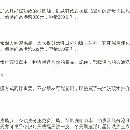
加入具紓緩功效的椴樹油，以及有效對抗皮脂過剩的酵母與鼠尾
價格約為港幣360元，容量200毫升。
素深入頭髮毛囊，大大提升活性成分的吸收效率。它能深層淨化
價格約為港幣639元，容量500毫升。
水推薦清單中，挑選最適合您的產品。記住，選擇適合的去油洗
？
護方式同樣重要。不少朋友可能發現，即使買了去油洗頭水推介
激皮脂腺，令頭皮分泌更多油脂。至於洗頭頻率，頭皮油脂分泌
天亦可視乎情況每天或隔天洗一次。冬天則建議每星期洗約三次