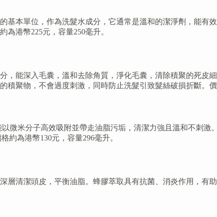
的基本單位，作為洗髮水成分，它通常是溫和的潔淨劑，能有效
港幣225元，容量250毫升。
分，能深入毛囊，溫和去除角質，淨化毛囊，清除積聚的死皮細
積聚物，不會過度刺激，同時防止洗髮引致髮絲破損折斷。價格約
，能以微米分子高效吸附並帶走油脂污垢，清潔力強且溫和不刺激。產
格約為港幣130元，容量296毫升。
效深層清潔頭皮，平衡油脂。蜂膠萃取具有抗菌、消炎作用，有