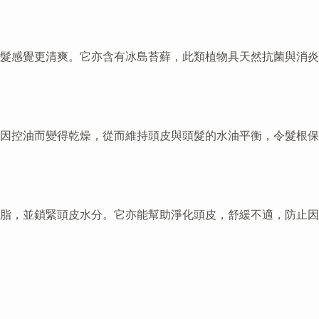
髮感覺更清爽。它亦含有冰島苔蘚，此類植物具天然抗菌與消炎
因控油而變得乾燥，從而維持頭皮與頭髮的水油平衡，令髮根保
脂，並鎖緊頭皮水分。它亦能幫助淨化頭皮，舒緩不適，防止因