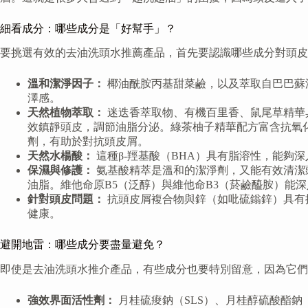
細看成分：哪些成分是「好幫手」？
要挑選有效的去油洗頭水推薦產品，首先要認識哪些成分對頭皮
溫和潔淨因子：
椰油酰胺丙基甜菜鹼，以及萃取自巴巴蘇
澤感。
天然植物萃取：
迷迭香萃取物、有機百里香、鼠尾草精華
效鎮靜頭皮，調節油脂分泌。綠茶柚子精華配方富含抗氧
劑，有助於對抗頭皮屑。
天然水楊酸：
這種β-羥基酸（BHA）具有脂溶性，能夠
保濕與修護：
氨基酸精萃是溫和的潔淨劑，又能有效清潔
油脂。維他命原B5（泛醇）與維他命B3（菸鹼醯胺）能
針對頭皮問題：
抗頭皮屑複合物與鋅（如吡硫鎓鋅）具有
健康。
避開地雷：哪些成分要盡量避免？
即使是去油洗頭水推介產品，有些成分也要特別留意，因為它們
強效界面活性劑：
月桂硫痠鈉（SLS）、月桂醇硫酸酯鈉