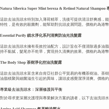
Natura Siberica Super Mint bereza & Retinol Natural
這款去油洗頭水特別加入薄荷精萃，洗後可提供清涼舒爽感，能
特性，是有效的殺菌劑，能幫助對抗頭皮屑問題。價格約為港幣12
Essential Purify 鎖水淨化系列清爽防油光洗髮露
這款去油洗頭水擁有長效控油配方，設計旨在不僅清除過多油脂
持不黏膩，髮尾亦不乾旱，實現持久清爽的效果。價格約為港幣9
The Body Shop 茶樹淨化控油洗髮露
這款去油洗頭水富含來自肯亞社群公平貿易的有機茶樹油。茶樹
油脂積聚與細菌滋生引起的異味，讓頭皮感覺潔淨清爽。價格約為
專業級去油洗頭水：深層修護與平衡
對於尋求更深層次護理與專業解決方案的讀者，以下去油洗頭水
Amino Acid Shampoo 氨基酸洗髮水