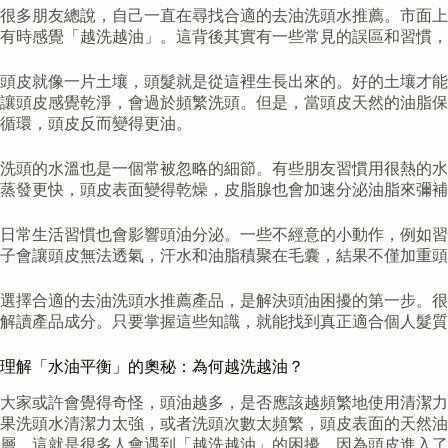
很多朋友總說，自己一直在尋找合適的去油洗頭水推薦。市面上
有時感覺「越洗越油」。這背後其實有一些常見的誤區和習慣，
頭皮就像一片土壤，頭髮就是從這裡生長出來的。好的土壤才能
讓頭皮感覺乾淨，會過於頻繁洗頭。但是，當頭皮天然的油脂保
循環，頭皮反而變得更油。
洗頭的水溫也是一個常被忽略的細節。有些朋友習慣用很熱的水
蒸發更快，頭皮表面變得乾燥，皮脂腺也會加速分泌油脂來彌補
日常生活習慣也會影響頭油分泌。一些不經意的小動作，例如習
子會讓頭皮無法透氣，汗水和油脂積聚在毛囊，結果不僅加重頭
選擇合適的去油洗頭水推薦產品，是解決頭油困擾的第一步。很
解讀產品成分。只要掌握這些知識，就能找到真正適合個人髮質
理解「水油平衡」的奧秘：為何越洗越油？
大家或許會覺得奇怪，頭油越多，是否應該越頻繁地使用清潔力
果洗頭水清潔力太強，或者洗頭次數太頻繁，頭皮表面的天然油
層。這就是很多人會遇到「越洗越油」的困擾，因為頭皮進入