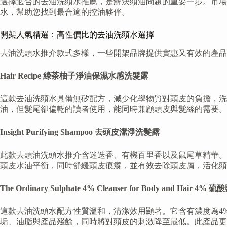
選擇適合的去油洗頭水推薦，是解決頭油問題的重要一步。市場
水，幫助您找到最合適的控油夥伴。
開架人氣精選：高性價比的去油洗頭水選擇
去油洗頭水推介款式多樣，一些開架品牌提供實惠又有效的產品
Hair Recipe 綠茶柚子淨油保濕水感洗髮露
這款去油洗頭水具備無矽配方，減少化學物質對頭皮的負擔，
油，但髮尾卻偏乾的讀者使用，能同時兼顧頭皮與髮絲的需要。這
Insight Purifying Shampoo 去頭皮潔淨洗髮露
此款去頭油洗頭水推介含迷迭香、有機百里香以及鼠尾草精華。
頭皮水油平衡，同時舒緩頭皮痕癢，並有效去除頭皮屑，活化頭皮
The Ordinary Sulphate 4% Cleanser for Body and Hair 
這款去油洗頭水配方性質溫和，清潔效用顯著。它含有濃度為4
垢、油脂與產品殘餘，同時將對頭皮的刺激降至最低。此產品更能