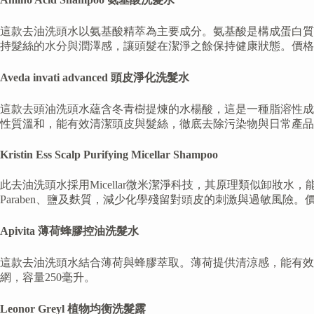
這款去油洗頭水以氨基酸精萃為主要成分。氨基酸是構成蛋白質
持髮絲的水分與潤澤感，讓頭髮在潔淨之餘保持健康狀態。價格約為
Aveda invati advanced 頭皮淨化洗髮水
這款去頭油洗頭水蘊含冬青樹提煉的水楊酸，這是一種脂溶性成
性質溫和，能有效清潔頭皮與髮絲，徹底去除污染物與日常產品的
Kristin Ess Scalp Purifying Micellar Shampoo
此去油洗頭水採用Micellar微米潔淨科技，其原理類似卸妝水
Paraben、鹽及麩質，減少化學殘留對頭皮的刺激與過敏風險。價
Apivita 薄荷蜂膠控油洗髮水
這款去油洗頭水結合薄荷與蜂膠萃取。薄荷提供清涼感，能有
網，容量250毫升。
Leonor Greyl 植物均衡洗髮露