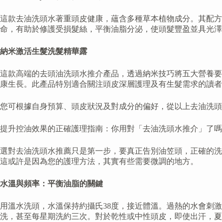
這款去油洗頭水著重頭皮健康，蘊含多種草本植物成分。其配方
命，有助於修護受損髮絲，平衡油脂分泌，使頭髮豐盈並具光澤。
納米激活生髮洗髮精華露
這款高端的去頭油洗頭水推介產品，透過納米技巧將五大營養要
康生長。此產品特別適合關注頭皮深層護理及有生髮需求的讀者。
您可根據自身預算、頭皮狀況及對成分的偏好，從以上去油洗頭
提升控油效果的正確護理指南：你用對「去油洗頭水推介」了嗎
選對去油洗頭水推薦只是第一步，要真正告別油笠頭，正確的洗
這或許是因為您的護理方法，其實有些需要微調的地方。
水溫與頻率：平衡油脂的關鍵
用溫水洗頭，水溫保持約攝氏38度，接近體溫。過熱的水會刺
洗，甚至每星期洗約三次。對於乾性或中性頭皮，即使出汗，夏